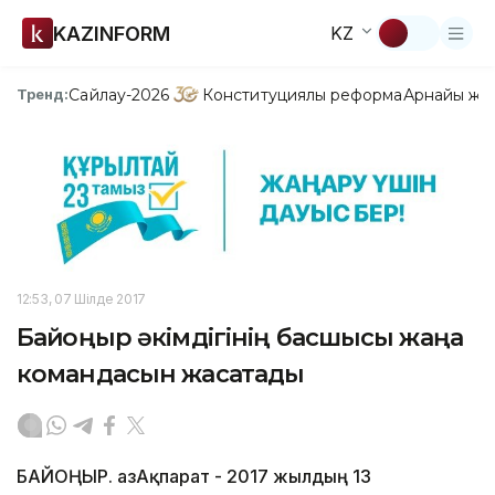
KAZINFORM
KZ
Сайлау-2026
Конституциялық реформа
Арнайы жо
Тренд:
12:53, 07 Шілде 2017
Байқоңыр әкімдігінің басшысы жаңа
командасын жасақтады
БАЙҚОҢЫР. ҚазАқпарат - 2017 жылдың 13