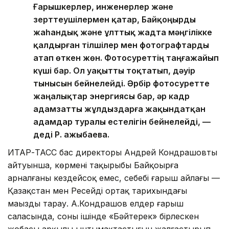
Ғарышкерлер, инженерлер және
зерттеушілермен қатар, Байқоңырды
жаһандық және ұлттық жадта мәңгілікке
қалдырған тілшілер мен фотографтарды
атап өткен жөн. Фотосуреттің таңғажайып
күші бар. Ол уақытты тоқтатып, дәуір
тынысын бейнелейді. Әрбір фотосуретте
жаңалықтар энергиясы бар, әр кадр
адамзатты жұлдыздарға жақындатқан
адамдар туралы естелігін бейнелейді, —
деді Р. Қажыбаева.
ИТАР-ТАСС бас директоры Андрей Кондрашовтың
айтуынша, көрменің тақырыбы Байқоңырға
арналғаны кездейсоқ емес, себебі ғарыш айлағы —
Қазақстан мен Ресейдің ортақ тарихындағы
маңызды тарау. А.Кондрашов елдер ғарыш
саласында, соның ішінде «Бәйтерек» бірлескен