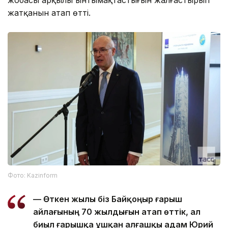
жобасы арқылы ынтымақтастығын жалғастырып
жатқанын атап өтті.
Фото: Kazinform
— Өткен жылы біз Байқоңыр ғарыш
айлағының 70 жылдығын атап өттік, ал
биыл ғарышқа ұшқан алғашқы адам Юрий