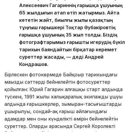
Алексеевич Гагариннің ғарышқа ұшуының
65 жылдығын атап өтіп жатырмыз. Айта
кететін жайт, биылғы жылы қазақтың
тұңғыш ғарышкері Тоқтар Әубәкіровтің
ғарышқа ұшуының 35 жыл толды. Біздің
фотографтарымыз ғарышты игерудің бүкіл
тарихын баяндайтын бірқатар керемет
суреттер жасады, — деді Андрей
Кондрашов.
Бірлескен фотокөрмеде Байқоңыр тарихындағы
маңызды сәттерді бейнелейтін фотосуреттер
қойылған: Юрий Гагарин алғашқы старт алдында
түскені, 1991 жылы халықаралық экипаждың ұшуы
алдында ғарышкерлер, зымыран-тасығыштардың
ұшырылуы, сондай-ақ ғарыш айлағындағы
адамдар мен оның күнделікті өмірін бейнелейтін
суреттер. Олардың арасында Сергей Королевтің