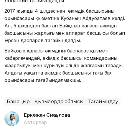
Лопаткин тағайындалды.
2017 жылдың 4 шілдесінен әкімдік басшысының
орынбасары қызметіне Кубаныч Абдубатаев келді.
Ал, 5 шілдеден бастап Байқоңыр қаласы әкімдігі
басшысының жарлығымен аппарат басшысы болып
Әрсен Қаспаров тағайындалды.
Байқоңыр қаласы әкімдігінің баспасөз қызметі
хабарлағандай, әкімдік басшысы командасының
жаңартылуы мен құрылуы әлі де жалғасын табады.
Алдағы уақытта әкімдік басшысының тағы бір
орынбасары тағайындалмақшы.
Байқоңыр
Қызылорда облысы
Тағайындау
Еркежан Смағұлова
Авторлар