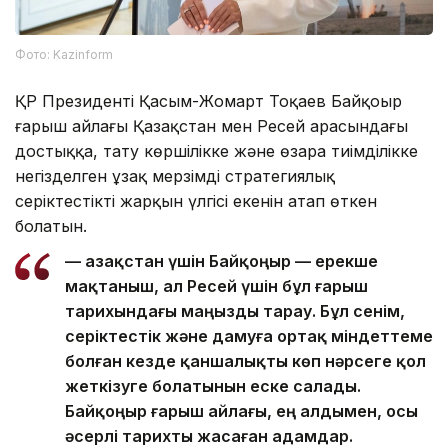
Фото: Kazinform
ҚР Президенті Қасым-Жомарт Тоқаев Байқоңыр
ғарыш айлағы Қазақстан мен Ресей арасындағы
достыққа, тату көршілікке және өзара тиімділікке
негізделген ұзақ мерзімді стратегиялық
серіктестіктің жарқын үлгісі екенін атап өткен
болатын.
— Қазақстан үшін Байқоңыр — ерекше
мақтаныш, ал Ресей үшін бұл ғарыш
тарихындағы маңызды тарау. Бұл сенім,
серіктестік және дамуға ортақ міндеттеме
болған кезде қаншалықты көп нәрсеге қол
жеткізуге болатынын еске салады.
Байқоңыр ғарыш айлағы, ең алдымен, осы
әсерлі тарихты жасаған адамдар.