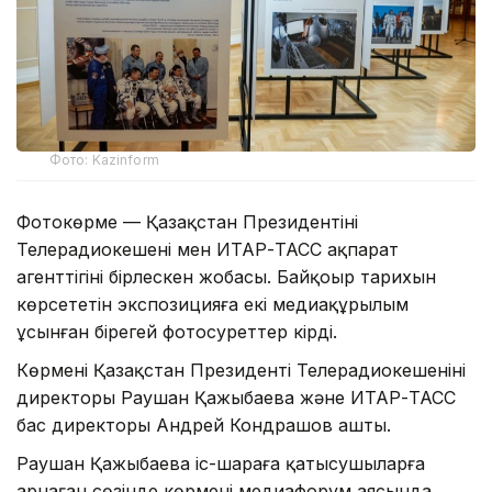
Фото: Kazinform
Фотокөрме — Қазақстан Президентінің
Телерадиокешені мен ИТАР-ТАСС ақпарат
агенттігінің бірлескен жобасы. Байқоңыр тарихын
көрсететін экспозицияға екі медиақұрылым
ұсынған бірегей фотосуреттер кірді.
Көрмені Қазақстан Президенті Телерадиокешенінің
директоры Раушан Қажыбаева және ИТАР-ТАСС
бас директоры Андрей Кондрашов ашты.
Раушан Қажыбаева іс-шараға қатысушыларға
арнаған сөзінде көрмені медиафорум аясында