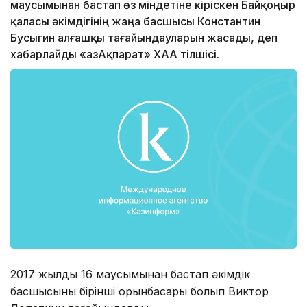
маусымынан бастап өз міндетіне кіріскен Байқоңыр
қаласы әкімдігінің жаңа басшысы Константин
Бусыгин алғашқы тағайындауларын жасады, деп
хабарлайды «ҚазАқпарат» ХАА тілшісі.
2017 жылдың 16 маусымынан бастап әкімдік
басшысының бірінші орынбасары болып Виктор