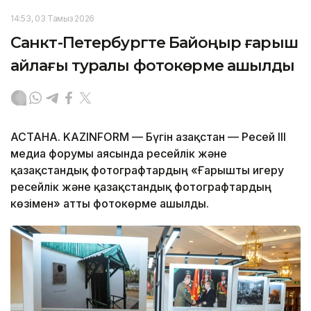
14:53, 03 Тамыз 2026
Санкт-Петербургте Байқоңыр ғарыш
айлағы туралы фотокөрме ашылды
АСТАНА. KAZINFORM — Бүгін Қазақстан — Ресей ІІІ
медиа форумы аясында ресейлік және
қазақстандық фотографтардың «Ғарышты игеру
ресейлік және қазақстандық фотографтардың
көзімен» атты фотокөрме ашылды.