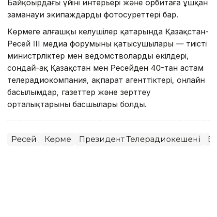
Байқоңырдағы үйінің интерьері және орбитаға ұшқан
заманауи экипаждардың фотосуреттері бар.
Көрмеге алғашқы келушілер қатарында Қазақстан-
Ресей ІІІ медиа форумының қатысушылары — тиісті
министрліктер мен ведомстволардың өкілдері,
сондай-ақ Қазақстан мен Ресейден 40-тан астам
телерадиокомпания, ақпарат агенттіктері, онлайн
басылымдар, газеттер және зерттеу
орталықтарының басшылары болды.
Ресей
Көрме
Президент Телерадиокешені
Б
Зарина Туғанбаева
Авторлар
15:57, 28 Шілде 2026