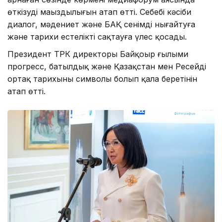
өткізудің маңыздылығын атап өтті. Себебі кәсіби
диалог, мәдениет және БАҚ сенімді нығайтуға
және тарихи естелікті сақтауға үлес қосады.
Президент ТРК директоры Байқоңыр ғылыми
прогресс, батылдық және Қазақстан мен Ресейдің
ортақ тарихының символы болып қала беретінін
атап өтті.