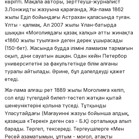
көріпті. Мақала авторы, зерттеуші-журналист
З.Лонжидтың жазуына қарағанда, Жа-лама 1862
жылы Еділ бойындағы Астрахан қаласында туған.
Ұлты - қалмақ. Ал 2007 жылы Ұлан-батырда
шыққан «Моңғолиядағы қазақ халқы» атты жинақта
«1860 жылы туылған» деген дерек ұшырасады
(150-бет). Жасында будда ілімінің ламаизм тармағын
оқып, діни сауатын ашқан. Одан кейін Петербор
университетінің заң факультетінде білім алғаны
туралы айтылады. Әрине, бұл дәлелдеуді қажет
етеді.
Жа-лама алғаш рет 1889 жылы Моңғолияға келіп,
сол елді түгелдей билеп-төстеп жатқан қытай
шенеуніктерінің қолына түседі. Тұтқынды
Үләсутайдағы (Мағауиннің жазуы бойынша алдық,
қазақша «Терекі» деген сөз - Б.Қ) орталыққа алып
барады. Тергеп, тексереді. Тергеушілерге «Мен
Ресей азаматымын, ұлтым - моңғол, атақты