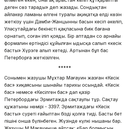
деген сөз тарады» деп жазады. Сондықтан
айлакер ламаның өлгені туралы ақиқатқа елдің көзін
жеткізу үшін Дамби-Жанцынның басын кесіп әкеліп,
Уләсутайдағы бекіністің қақпасына биік бағана
орнатып, соған іліп қояды. Бір аптадан соң арнайы
формалин ертіндісі құйылған ыдысқа салып «кесік
басты» Хүрэге алып кетеді. Артынан бұл бас
Петерборға жеткізілген.
*****
Сонымен жазушы Мұхтар Мағауин жазған «Кесік
бас» хиқаясының шынайы тарихы осындай. «Кесік
бас» немесе «Кесілген бас» дәл қазір
Петербордағы Эрмитажда сақтаулы тұр. Сақтау
құжатының нөмірі - 3397. Эрмитаждағы «Кесік
бастың» суреті ғайыптан біздің қолға тиді. Бастың бет
пішіні онша бүлінбеген. Жүзінде күлкі нышаны бар.
Жазушы М.Мағауинше айтсақ: «Бар болмысын