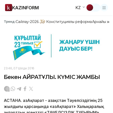
KAZINFORM
KZ
Сайлау-2026
Конституциялық реформа
Арнайы жо
Тренд:
23:46, 07 Шілде 2016
Бекен ҚАЙРАТҰЛЫ. КҮМІС ЖАМБЫ
АСТАНА. ҚазАқпарат - Қазақстан Тәуелсіздігінің 25
жылдығы қарсаңында «ҚазАқпарат» Халықаралық
ақпарттық агенттігі «ТӘУЕЛСІЗДІК ТҰҒЫРЫМ»