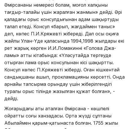
Әмірсананың немересі болам, моңғол халқының
тағдыр-талайы үшін жаралған жанмын» дейді. Әрі
қаладағы орыс консулдығынан адам шақыртуды
талап етеді. Консул «барып, жағдаймен таныс»
деп, көпес П.И.Кряжевті жібереді. Дәл осы оқиға
жайлы Улан-Үде қаласында 1994,1998 жылдары екі
рет жарық көрген И.И.Ломакиннің «Голова Джа-
ламы» атты кітабында: «Үләсутайда тергеуде
отырған лама орыс консулынан кісі шақыртты.
Консул көпес П.Кряжевті жіберді. Оған кішкентай
сандықшаны ашып, прокламацияны көрсетті. Онда
арнайы тапсырма орындау үшін жіберілгендігі
туралы орыс тілінде жазылған құжат болған», -
дейді.
Жоғарыдағы аты аталған Әмірсана - көшпелі
ойраттың соңғы ханзадасы. Орта жүздің сұлтаны
Абылаймен қарым-қатынаста болған. 1755 жылы