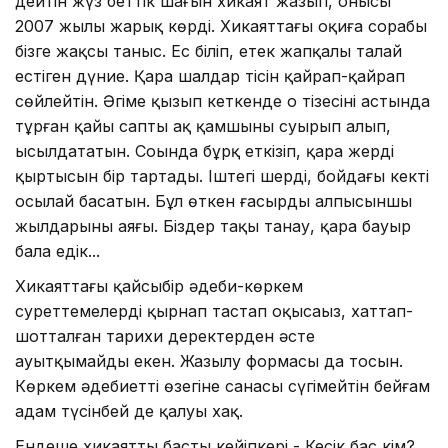
дейтін жүз беттік шағын хикаят жазып, онысы
2007 жылы жарық көрді. Хикаяттағы оқиға сорабы
бізге жақсы таныс. Ес біліп, етек жапқалы талай
естіген дүние. Қара шалдар тісін қайрап-қайрап
сөйлейтін. Әңгіме қызып кеткенде оң тізесінің астында
тұрған қайың сапты ақ қамшыны суырып алып,
ысылдататын. Соңында бұрқ еткізіп, қара жердің
қыртысын бір тартады. Іштегі шерді, бойдағы кекті
осылай басатын. Бұл өткен ғасырдың алпысыншы
жылдарының аяғы. Біздер таңқы танау, қара бауыр
бала едік...
Хикаяттағы қайсыбір әдеби-көркем
суреттемелерді қырнап тастап оқысаңыз, хаттап-
шотталған тарихи деректерден әсте
ауытқымайды екен. Жазылу формасы да тосын.
Көркем әдебиеттің өзегіне санасы сүңгімейтін бейғам
адам түсінбей де қалуы хақ.
Ендеше хикаяттың басты кейіпкері - Кесік бас кім?