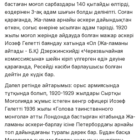
бастаған моңғол сарбаздары 140 қытайды өлтірді,
өздерінен 3-ақ адам шығын болды делініпті. Соған
қарағанда, Жа-лама арнайы әскери дайындықтан
өткен, соғыс өнеріне ысылған адам тәрізді. 1920
жылы моңғол жерінде айдауда болған мажар әскері
Иозеф Гелеттің баяндау хатында «Ол (Жа-ламаны
айтады - Б.Қ) Дзержинскийдің «Черезвычайная
комиссиясына» шейін кіріп үлгерген еді» деуіне
қарағанда, Ресейдің кәсіби барлаушысы болған
дейтін де күдік бар.
Дәлел ретінде айтарымыз: орыс армиясында
тұтқында болып, 1920-1929 жылдары Сыртқы
Моңғолияда жұмыс істеген венгр офицері Иозеф
Гелеттің 1936 жылы «Голова таинственного
монгола» атты Лондонда бастырған кітабында Жа-
ламаны әскери-барлау ісіне Петербордағы арнайы
топ дайындағаны туралы дерек бар. Бұдан басқа
Моңғолияда ғылыми барлау жұмысын жүргізген