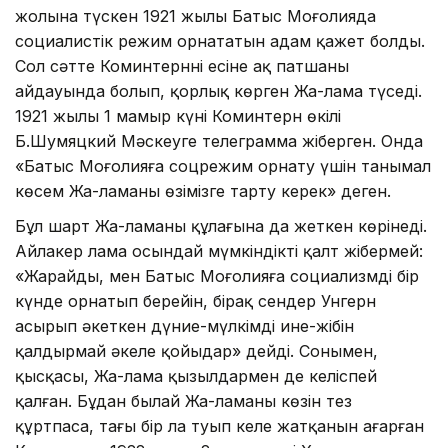
жолына түскен 1921 жылы Батыс Моңғолияда
социалистік режим орнататын адам қажет болды.
Сол сәтте Коминтерннің есіне ақ патшаның
айдауында болып, қорлық көрген Жа-лама түседі.
1921 жылы 1 мамыр күні Коминтерн өкілі
Б.Шумяцкий Мәскеуге телеграмма жіберген. Онда
«Батыс Моңғолияға соцрежим орнату үшін танымал
көсем Жа-ламаны өзімізге тарту керек» деген.
Бұл шарт Жа-ламаның құлағына да жеткен көрінеді.
Айлакер лама осындай мүмкіндікті қалт жібермей:
«Жарайды, мен Батыс Моңғолияға социализмді бір
күнде орнатып берейін, бірақ сендер Унгерн
асырып әкеткен дүние-мүлкімді ине-жібін
қалдырмай әкеле қойыңдар» дейді. Сонымен,
қысқасы, Жа-лама қызылдармен де келіспей
қалған. Бұдан былай Жа-ламаның көзін тез
құртпаса, тағы бір лаң туып келе жатқанын аңғарған