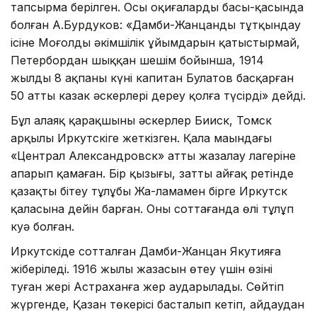
тапсырма берілген. Осы оқиғалардың басы-қасында
болған А.Бурдуков: «Дамби-Жанцанды тұтқындау
ісіне Моңғолдың әкімшілік ұйымдарын қатыстырмай,
Петербордан шыққан шешім бойынша, 1914
жылдың 8 ақпаны күні капитан Булатов басқарған
50 атты казак әскерлері дереу қолға түсірді» дейді.
Бұл алаяқ қарақшыны әскерлер Бииск, Томск
арқылы Иркутскіге жеткізген. Қала маңындағы
«Централ Александровск» атты жазалау лагеріне
апарып қамаған. Бір қызығы, затты айғақ ретінде
қазақтың бітеу тұлұбы Жа-ламамен бірге Иркутск
қаласына дейін барған. Оны соттағанда өлі тұлұп
куә болған.
Иркутскіде сотталған Дамби-Жанцан Якутияға
жіберіледі. 1916 жылы жазасын өтеу үшін өзінің
туған жері Астраханға жер аударылады. Сөйтіп
жүргенде, Қазан төңкерісі басталып кетіп, айдаудан