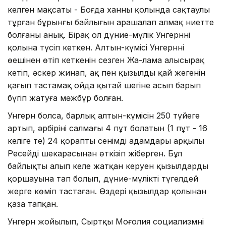
келген мақсаты - Боғда ханның қолында сақтаулы
тұрған бұрынғы байлығын арашалап алмақ ниетте
болғаны анық. Бірақ ол дүние-мүлік Унгерннің
қолына түсіп кеткен. Алтын-күмісі Унгерннің
өңешінен өтіп кеткенін сезген Жа-лама алысырақ
кетіп, әскер жинап, ақ пен қызылдың қай жеңгенін
қағып тастамақ ойда қытай шегіне асып барып
бүгіп жатуға мәжбүр болған.
Унгерн болса, барлық алтын-күмісін 250 түйеге
артып, әрбірінің салмағы 4 пұт болатын (1 пұт - 16
келіге тең) 24 қорапты сенімді адамдары арқылы
Ресейдің шекарасынан өткізіп жіберген. Бұл
байлықты алып келе жатқан керуен қызылдардың
қоршауына тап болып, дүние-мүлікті түгелдей
жерге көміп тастаған. Өздері қызылдар қолынан
қаза тапқан.
Унгерн жойылып, Сыртқы Моңғолия социализмнің