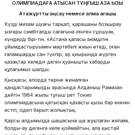
ОЛИМПИАДАҒА ҚАТЫСҚАН ТҰҢҒЫШ ҚАЗАҚ ҚЫЗЫ
Атажұртты аңсау немесе алма ағашы
Күздің мизам шуағы тарқап, қарашаның бозқырау
ызғары сәмбіталдың сағағына ілінген сұршуақ
күндердің бірі-тін. «Астана қаласы әкімдігінің
ұйымдастыруымен мәртебелі жиын өтеді, оған
ғаламшардың сан түкпір, әр қиырында жүрген
қазақтар келеді» деген қуанышты хабарды
құлағымыз шалды.
Қысқасы, елорда төріне жиналған
қандастарымыздың арасында Алданыш Рамазан
дейтін 1964 жылы тұңғыш рет Токио
олимпиадасына қатысқан қазақтың қызы бар екенін
естіп, іздеп барып жолықтық.
Қарсы алдымызда шашасына шаң жұқпаған желаяқ
болды-ау дегенге келе қоймайтын, ала қыстай