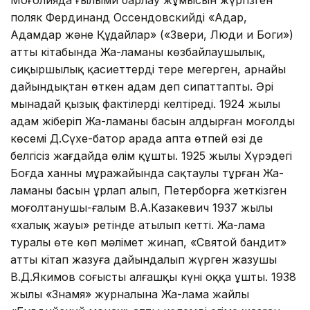
поляк Фердинанд Оссендовскийдің «Аңдар,
Адамдар және Құдайлар» («Звери, Люди и Боги»)
атты кітабында Жа-ламаны көзбайлаушылық,
сиқыршылық қасиеттерді терең меңгерген, арнайы
дайындықтан өткен адам деп сипаттапты. Әрі
мынадай қызық фактілерді келтіреді. 1924 жылы
адам жіберіп Жа-ламаның басын алдырған моңғолдың
көсемі Д.Сүхе-батор арада апта өтпей өзі де
белгісіз жағдайда өлім құшты. 1925 жылы Хүрэдегі
Боғда ханның мұражайында сақтаулы тұрған Жа-
ламаның басын ұрлап алып, Петерборға жеткізген
моңғолтанушы-ғалым В.А.Казакевич 1937 жылы
«халық жауы» ретінде атылып кетті. Жа-лама
туралы өте көп мәлімет жинап, «Святой бандит»
атты кітап жазуға дайындалып жүрген жазушы
В.Д.Якимов соғыстың алғашқы күні оққа ұшты. 1938
жылы «Знамя» журналына Жа-лама жайлы