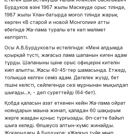
Бурдуков өзінің 1967 жылы Мәскеуде орыс тілінде,
1987 жылы Ұлан-батырда моңғол тілінде жарық
көрген «В старой и новой Монголии» атты
еңбегінде Жа-лама туралы өте көп мәлімет
келтіріпті.
Осы А.В.Бурдуковтың естелігінде: «Менің алдымда
қоңырқай түсті, жағасыз лама шапанын киген адам
тұрды. Шапанының ішіне орыс офицерінің кителін
киіп алыпты. Жасы 40-45-тер шамасында. Етжеңді,
толықша келген семіз адам. Дөңгелек жүзді, бет
пішіні келісті, сөйлегенде сөзі мұрнынан мыңқылдап
шығады...», - деп суреттейді (64-бет).
Қобда қаласын азат еткенен кейін Жа-лама ойрат
нояндарын маңына жинап, қаладан 60 шақырым
жерге жаңадан қоныс тұрғызады. Әп-сәтте байып
шыға келеді. Өлшеусіз алтын-күміс жинайды.
Жоғарыдағы А.Бурдуков: «Жалғыз түйе мініп