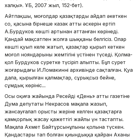
халқы». ҰБ, 2007 жыл, 152-бет).
Айтпақшы, моңғолдар қазақтарды айдап әкеткен
соң, қасына бірнеше казак атты әскерін ертіп
А.Бурдуков көштің артынан аттанған көрінеді.
Қандай мақсатпен жолға шыққаны белгісіз. Олар
көшті қуып келе жатып, қазақтар қырып кеткен
моңғол нояндарының жемтігінің үстінен түседі. Қолма-
қол Бурдуков суретке түсіріп алыпты. Бұл сурет
жоғарыдағы И.Ломакиннің архивінде сақталған. Қуаң
дала, қырылған қалмақтар, сұрықсыз бейне,
сұмдық көрініс...
Осы оқиға жайында Ресейдің «День» атты газетіне
Дума депутаты Некрасов мақала жазып,
жансауғалап орыстың жеріне келген қазақтарға
қамқорлық жасау қажеттігі жайлы үн тастапты.
Мақала Ахмет Байтұрсынұлының қолына түскен.
Қандастары тап болған қиындыққа қайран Ахаңның