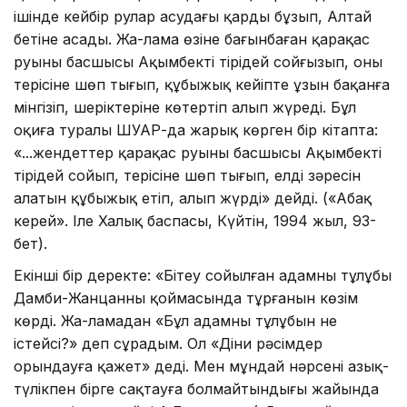
ішінде кейбір рулар асудағы қарды бұзып, Алтай
бетіне асады. Жа-лама өзіне бағынбаған қарақас
руының басшысы Ақымбекті тірідей сойғызып, оның
терісіне шөп тығып, құбыжық кейіпте ұзын бақанға
мінгізіп, шеріктеріне көтертіп алып жүреді. Бұл
оқиға туралы ШУАР-да жарық көрген бір кітапта:
«...жендеттер қарақас руының басшысы Ақымбекті
тірідей сойып, терісіне шөп тығып, елдің зәресін
алатын құбыжық етіп, алып жүрді» дейді. («Абақ
керей». Іле Халық баспасы, Күйтін, 1994 жыл, 93-
бет).
Екінші бір деректе: «Бітеу сойылған адамның тұлұбы
Дамби-Жанцанның қоймасында тұрғанын көзім
көрді. Жа-ламадан «Бұл адамның тұлұбын не
істейсің?» деп сұрадым. Ол «Діни рәсімдер
орындауға қажет» деді. Мен мұндай нәрсені азық-
түлікпен бірге сақтауға болмайтындығы жайында