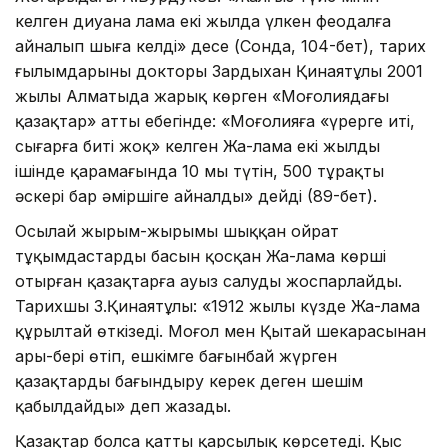
келген диуана лама екі жылда үлкен феодалға
айналып шыға келді» десе (Сонда, 104-бет), тарих
ғылымдарының докторы Зардыхан Қинаятұлы 2001
жылы Алматыда жарық көрген «Моңғолиядағы
қазақтар» атты еңбегінде: «Моңғолияға «үрерге иті,
сығарға биті жоқ» келген Жа-лама екі жылдың
ішінде қарамағында 10 мың түтін, 500 тұрақты
әскері бар әміршіге айналды» дейді (89-бет).
Осылай жырым-жырымы шыққан ойрат
тұқымдастардың басын қосқан Жа-лама көрші
отырған қазақтарға ауыз салуды жоспарлайды.
Тарихшы З.Қинаятұлы: «1912 жылы күзде Жа-лама
құрылтай өткізеді. Моңғол мен Қытай шекарасынан
ары-бері өтіп, ешкімге бағынбай жүрген
қазақтарды бағындыру керек деген шешім
қабылдайды» деп жазады.
Қазақтар болса қатты қарсылық көрсетеді. Қыс