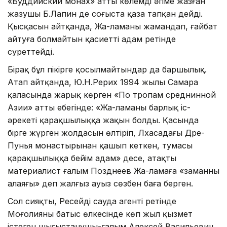
«Буддийский монах» атты көлемді әңгіме жазған
жазушы Б.Лапин де соғыста қаза тапқан дейді.
Қысқасын айтқанда, Жа-ламаны жамандап, ғайбат
айтуға болмайтын қасиетті адам ретінде
суреттейді.
Бірақ бұл пікірге қосылмайтындар да баршылық.
Атап айтқанда, Ю.Н.Рерих 1994 жылы Самара
қаласында жарық көрген «По тропам среднинной
Азии» атты еңбегінде: «Жа-ламаның барлық іс-
әрекеті қарақшылыққа жақын болды. Қасында
бірге жүрген жолдасын өлтіріп, Лхасадағы Дре-
Пунья монастырынан қашып кеткен, тумасы
қарақшылыққа бейім адам» десе, атақты
материалист ғалым Позднеев Жа-ламаға «заманның
алаяғы» деп жалғыз ауыз сөзбен баға берген.
Сол сияқты, Ресейдің сауда агенті ретінде
Моңғолияның батыс өлкесінде көп жыл қызмет
істеген шығыстанушы-ғалым Алексей Васильевич