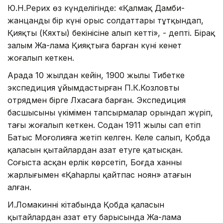
Ю.Н.Рерих өз күнделігінде: «Қалмақ Дамби-
жанцанды бір күні орыс солдаттары тұтқындап,
Қияқты (Кяхты) бекінісіне алып кетті», - депті. Бірақ
залым Жа-лама Қияқтыға барған күні кенет
жоғалып кеткен.
Арада 10 жылдан кейін, 1900 жылы Тибетке
экспедиция ұйымдастырған П.К.Козловтың
отрядмен бірге Лхасаға барған. Экспедиция
басшысының үкімімен тапсырмалар орындап жүріп,
тағы жоғалып кеткен. Содан 1911 жылы сап етіп
Батыс Моңғолияға жетіп келген. Келе салып, Қобда
қаласын қытайлардан азат етуге қатысқан.
Соғыста асқан ерлік көрсетіп, Боғда ханның
жарлығымен «Қаһарлы қайтпас ноян» атағын
алған.
И.Ломакиннің кітабында Қобда қаласын
қытайлардан азат ету барысында Жа-лама