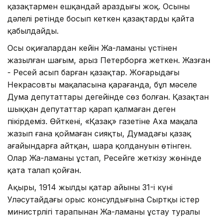
қазақтармен ешқандай араздығы жоқ. Осының
дәлелі ретінде босып кеткен қазақтарды қайта
қабылдайды.
Осы оқиғалардан кейін Жа-ламаның үстінен
жазылған шағым, арыз Петерборға жеткен. Жазған
- Ресей асып барған қазақтар. Жоғарыдағы
Некрасовтың мақаласына қарағанда, бұл мәселе
Дума депутаттары деңгейінде сөз болған. Қазақтан
шыққан депутаттар қарап қалмаған деген
пікірдеміз. Өйткені, «Қазақ» газетіне Ахаң мақала
жазып ғана қоймаған сияқты, Думадағы қазақ
ағайындарға айтқан, шара қолдануын өтінген.
Олар Жа-ламаны ұстап, Ресейге жеткізу жөнінде
қатаң талап қойған.
Ақыры, 1914 жылдың қаңтар айының 31-і күні
Уләсутайдағы орыс консулдығына Сыртқы істер
министрлігі тарапынан Жа-ламаны ұстау туралы