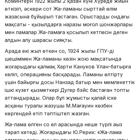
Коминтерн 1922 жылы 2 қазан күні Хүреде жиын
өткізіп, әскери сот Жа-ламаны сырттай өлім
жазасына бұйырып тастаған. Орыстардың ондағы
мақсаты - қызылдарға наразы моңғол шонжарлары
мен ламалар Жа-ламаға қосылып кетпесін деген
алдын алу шарасы сияқты.
Арада екі жыл өткен соң, 1924 жылы ГПУ-дің
шешімімен Жа-ламаның көзін жою мақсатында
жоғарыдағы қалмақ Харти Кануков Ұлан-батырға
келіп, операцияны басқарады. Ламаны өлтірту
үшін байырғы досы Нанзад батыр мен мемлекеттік
ішкі күзет қызметкері Дугер бэйс бастаған топты
аттандырады. Олар бұл жұмыстың қалай іске
асқаны туралы жазушы М.Мағауин көзбен
көргендей етіп тәптіштеп жазған.
Жа-лама өлген соң ел арасында неше түрлі аңыз
тарап кетеді. Жоғарыдағы Ю.Рерих: «Жа-лама
өлмеген екен, оны ақ арыстан келіп құтқарыпты