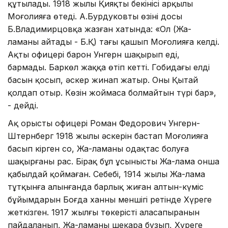
құтылады. 1918 жылы Қияқты бекінісі арқылы
Моңғолияға өтеді. А.Бурдуковтың өзінің досы
Б.Владимирцовқа жазған хатында: «Ол (Жа-
ламаны айтады - Б.Қ) тағы қашып Моңғолияға келді.
Ақтың офицері барон Унгерн шақырып еді,
бармады. Баркөл жаққа өтіп кетті. Гобидағы елдің
басын қосып, әскер жинап жатыр. Оны Қытай
қолдап отыр. Көзін жоймаса болмайтын түрі бар»,
- дейді.
Ақ орыстың офицері Роман Федорович Унгерн-
Штернберг 1918 жылы әскерін бастап Моңғолияға
басып кірген соң, Жа-ламаны одақтас болуға
шақырғаны рас. Бірақ бұл ұсынысты Жа-лама онша
қабылдай қоймаған. Себебі, 1914 жылы Жа-лама
тұтқынға алынғанда барлық жиған алтын-күміс
бұйымдарын Боғда ханның меншігі ретінде Хүреге
жеткізген. 1917 жылғы төңкерістің аласапыранын
пайдаланып, Жа-ламаның шекара бұзып, Хүреге