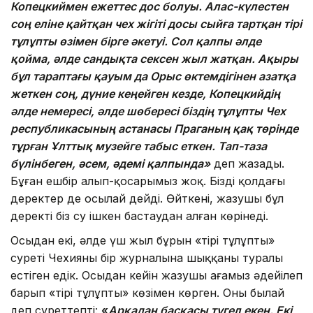
Копецкиймен ежеттес дос болуы. Алас-күлестен
соң еліне қайтқан чех жігіті досы сыйға тартқан тірі
тұлұпты өзімен бірге әкетуі. Сол қалпы әлде
қойма, әлде сандықта сексен жыл жатқан. Ақыры
бұл
тараптағы қауым
да Орыс өктемдігінен азатқа
жеткен соң, дүние кеңейген кезде, Копецкийдің
әлде немересі, әлде шөбересі біздің тұлұпты Чех
республикасының астанасы Праганың қақ төрінде
тұрған Ұлттық музейге табыс еткен. Тап-таза
бүлінбеген, әсем, әдемі қалпында»
деп жазады.
Бұған ешбір алып-қосарымыз жоқ. Біздің қолдағы
деректер де осылай дейді. Өйткені, жазушы бұл
деректі біз су ішкен бастаудан алған көрінеді.
Осыдан екі, әлде үш жыл бұрын «тірі тұлұптың»
суреті Чехияның бір журналына шыққаны туралы
естіген едік. Осыдан кейін жазушы ағамыз әдейілеп
барып «тірі тұлұпты» көзімен көрген. Оны былай
деп суреттепті:
«
Арқадан басқасы түгел екен. Екі