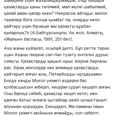
шыққаны үшін жазаландырмақшы. Енді бишара
қазақтардың қаны төгілмей, мал-мүлкі шабылмай,
қалай аман қалар екен? Некрасов айтады: моңғол
төрелері бізге сонша қымбат па, олардың кегін
қайтару үшін бірнеше мың қазақты құрбан
қыларлық?» (А.Байтұрсынұлы. Ақ жол. Алматы,
«Жалын» баспасы, 1991, 251-бет).
Ахаң жаны күйзеліп, осылай депті. Бұл ретте тарих
үшін Ахаңның пікіріне сәл-пәл түзету енгізген дұрыс
сияқты. Қазақтардың қашып орыс жеріне барғаны
рас. Бірақ моңғолдар кек алмаққа қазақтарды
қайтарып алған жоқ. Петербордың нұсқауымен
Боғда ханды Моңғол үкіметі өздерінің бас
қолбасшысын жіберіп, кешірім сұрап көшіріп алған.
Оның бірінші себебі, қазақтар көшіп кетіп, иен
қалған батыс өлкеге қытайлар келіп қоныстанып
алуынан қорыққан. Екіншіден, Жа-ламаның лаңын
Моңғол үкіметі мойнына алмайды, сол себепті