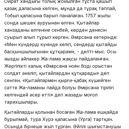
Ойрат хандығы толық жойылған тұста қашып
қазақ даласына келген, мұнда да тұрақ таппай,
Тобыл қаласына барып паналаған. 1757 жылы
сонда шешек ауруынан өлген. Қытайлар
ханзаданың өлгеніне сенбей, көрден денесін
суырып алып тұрып көрген. Әмірсана кетерінде:
«Мен күндердің күнінде келіп, сендерді қытайдың
басқыншылығынан құтқарам», - депті-мыс. Осы
аңызды айлакер Жа-лама жақсы пайдаланған.
Жергілікті халық «Әмірсана ноян бізді орыстан
солдат әкеліп, қытайлардан құтқарады» деп
сенген. «Қытайлармен қырғи-қабақ күшейген
сәтте Жа-ламаның пайда болуы Әмірсана тіріліп
келгендей әсер етті» деп жазады моңғол
тарихшылары.
Қытайлардың қолынан босаған Жа-лама ешқайда
бұрылмай, тура Хүрэ қаласына (Урга) тартқан.
Осында бірнеше жыл тұрған. Әйгілі шығыстанушы