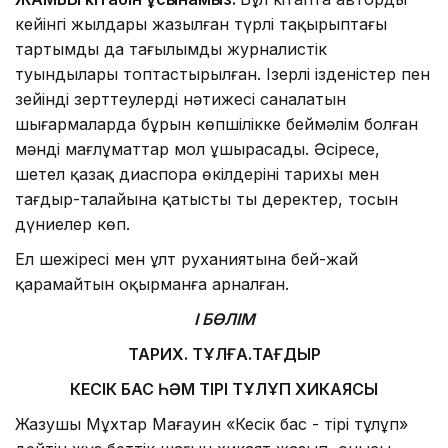
кейінгі жылдары жазылған түрлі тақырыптағы
тартымды да тағылымды журналистік
туындылары топтастырылған. Ізерлі ізденістер пен
зейінді зерттеулердің нәтижесі саналатын
шығармаларда бұрын көпшілікке беймәлім болған
мәнді мағлұматтар мол ұшырасады. Әсіресе,
шетел қазақ диаспора өкілдерінің тарихы мен
тағдыр-талайына қатысты тың деректер, тосын
дүниелер көп.
Ел шежіресі мен ұлт руханиятына бей-жай
қарамайтын оқырманға арналған.
І БӨЛІМ
ТАРИХ. ТҰЛҒА.ТАҒДЫР
КЕСІК БАС ҺӘМ ТІРІ ТҰЛҰП ХИКАЯСЫ
Жазушы Мұхтар Мағауин «Кесік бас - тірі тұлұп»