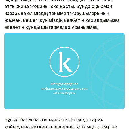
атты жаңа жобаны іске қосты. Бұнда оқырман
назарына еліміздің танымал жазушыларының
жазған, кешегі күніміздің келбетін көз алдымызға
әкелетін құнды шығармалар ұсынылмақ.
Бұл жобаның басты мақсаты. Еліміздің тарих
қойнауына кеткен кезеңдеріне, қоғамдық өміріне