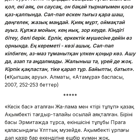
қол, екі аяқ, он саусақ, он бақай тырнағымен қоса
қаз-қалпында. Сәл-пәл өскен тығыз қара шаш,
дөңгелек, жазық маңдай. Қияқ мұрт, оймақтай
ауыз. Құлжа мойын, кең иық, зор кеуде. Кіндігі
бітеу, белі берік. Ерлік, еркектік мүшесіне дейін өз
орнында. Ең кереметі - көзі ашық. Сәл-пәл
кілбиген, аз-маз тұманытқан үлкен қоңыр көз. Ашу
да, азап та аңдалмады. Жалыныш та, үрей де жоқ.
Кірпік қақпастан, тіке қарап тұр. Байыпты, батыл».
(«
Қыпшақ аруы». Алматы, «Атамұра» баспасы,
2007, 252-253 беттер)
*****
«Кесік бас» аталған Жа-лама мен «тірі тұлұп» қазақ
Ақымбектің тағдыр-талайы осылай аяқталған. Бірінің
басы Эрмитажда тұрса, екіншісінің тұлұбы Прага
қаласындағы Ұлттық музейде. Ақымбектің ұрпағы
дәл қазір бар екендігіне ешбір күмән жоқ.