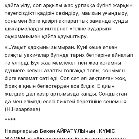
қайта үңілу, сол арқылы жас ұрпаққа бүгінгі жарқын
тәуелсіздіктің қадірін сезіндіру, маңызын ұғындыру,
сонымен бірге қазіргі ақпараттық заманда құнды
шығармаларды интернет «тіліне аударып»
оқырманымен қайта қауыштыру.
«...Уақыт қарқыны зымыран. Күні кеше өткен
сияқты уақиғалар бүгінде тарих беттеріне айналып
та үлгірді. Бұл жаңа мемлекет пен жаңа қоғамның
дүниеге келуінің азапты толғаққа толы, сонымен
бірге ғаламат сәті еді. Сол сәт әлі аяқталған жоқ,
бірақ ең қиын белестерден аса білдік. Ең қиын
жылдар дәл қазір артымызда қалды. Сондықтан
да мен еліміздің еңсесі биіктей беретініне сенемін.»
(Н.Назарбаев)
****
Назарларыңыз
Бекен ҚАЙРАТҰЛЫның .
КҮМІС
ЖАМБЫ кітабін ұсынамыз.
Бұл кітапта автордың