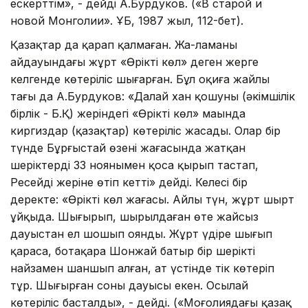
ескерттім», - дейді А.Бурдуков. («В старой и
новой Монголии». ҰБ, 1987 жыл, 112-бет).
Қазақтар да қарап қалмаған. Жа-ламаның
айдауындағы жұрт «Өрікті көл» деген жерге
келгенде көтеріліс шығарған. Бұл оқиға жайлы
тағы да А.Бурдуков: «Далай хан қошуны (әкімшілік
бірлік - Б.Қ) жеріндегі «Өрікті көл» маңында
киргиздар (қазақтар) көтеріліс жасады. Олар бір
түнде Бұрғыстай өзені жағасында жатқан
шеріктерді 33 ноянымен қоса қырып тастап,
Ресейдің жеріне өтіп кетті» дейді. Келесі бір
деректе: «Өрікті көл жағасы. Айлы түн, жұрт шырт
ұйқыда. Шыңғырып, шырылдаған өте жайсыз
дауыстан ел шошып оянды. Жұрт үдіре шығып
қараса, ботақара Шонжай батыр бір шерікті
найзамен шаншып алған, ат үстінде тік көтеріп
тұр. Шыңғырған соның дауысы екен. Осылай
көтеріліс басталды», - дейді. («Моңғолиядағы қазақ