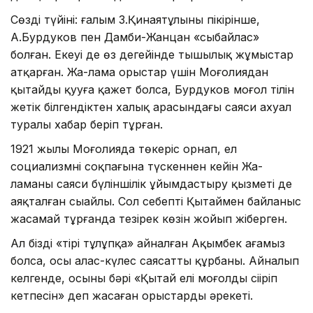
Сөздің түйіні: ғалым З.Қинаятұлының пікірінше,
А.Бурдуков пен Дамби-Жанцан «сыбайлас»
болған. Екеуі де өз деңгейінде тыңшылық жұмыстар
атқарған. Жа-лама орыстар үшін Моңғолиядан
қытайды қууға қажет болса, Бурдуков моңғол тілін
жетік білгендіктен халық арасындағы саяси ахуал
туралы хабар беріп тұрған.
1921 жылы Моңғолияда төңкеріс орнап, ел
социализмнің соқпағына түскеннен кейін Жа-
ламаның саяси бүліншілік ұйымдастыру қызметі де
аяқталған сыңайлы. Сол себепті Қытаймен байланыс
жасамай тұрғанда тезірек көзін жойып жіберген.
Ал біздің «тірі тұлұпқа» айналған Ақымбек ағамыз
болса, осы алас-күлес саясаттың құрбаны. Айналып
келгенде, осының бәрі «Қытай елі моңғолды сіңіріп
кетпесін» деп жасаған орыстардың әрекеті.