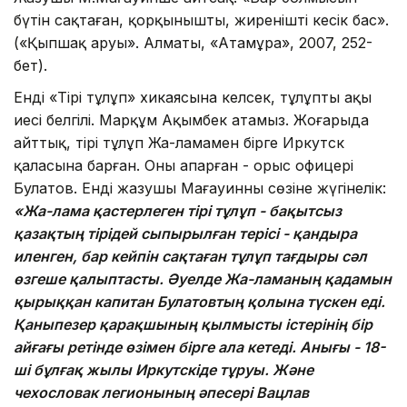
бүтін сақтаған, қорқынышты, жиренішті кесік бас».
(«Қыпшақ аруы». Алматы, «Атамұра», 2007, 252-
бет).
Енді «Тірі тұлұп» хикаясына келсек, тұлұптың ақы
иесі белгілі. Марқұм Ақымбек атамыз. Жоғарыда
айттық, тірі тұлұп Жа-ламамен бірге Иркутск
қаласына барған. Оны апарған - орыс офицері
Булатов. Енді жазушы Мағауинның сөзіне жүгінелік:
«Жа-лама қастерлеген тірі тұлұп - бақытсыз
қазақтың тірідей сыпырылған терісі - қандыра
иленген, бар кейпін сақтаған тұлұп тағдыры сәл
өзгеше қалыптасты. Әуелде Жа-ламаның қадамын
қырыққан капитан Булатовтың қолына түскен еді.
Қаныпезер қарақшының қылмысты істерінің бір
айғағы ретінде өзімен бірге ала кетеді. Анығы - 18-
ші бұлғақ жылы Иркутскіде тұруы. Және
чехословак легионының әпесері Вацлав