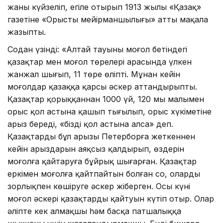
жаны күйзеліп, егіле отырып 1913 жылы «Қазақ»
газетіне «Орыстың мейірманшылығы» атты мақала
жазыпты.
Содан үзінді: «Алтай тауының моңғол бетіндегі
қазақтар мен моңғол төрелері арасында үлкен
жанжал шығып, 11 төре өліпті. Мұнан кейін
моңғолдар қазаққа қарсы әскер аттандырыпты.
Қазақтар қорыққаннан 1000 үй, 120 мың малымен
орыс қол астына қашып тығылып, орыс хүкіметіне
арыз береді, «бізді қол астына алсаң» деп.
Қазақтардың бұл арызы Петерборға жеткеннен
кейін арыздарын аяқсыз қалдырып, өздерін
моңғолға қайтаруға бұйрық шығарған. Қазақтар
еркімен моңғолға қайтпайтын болған соң, оларды
зорлықпен көшіруге әскер жіберген. Осы күні
моңғол әскері қазақтардың қайтуын күтіп отыр. Олар
әліпте кек алмақшы һәм басқа патшалыққа