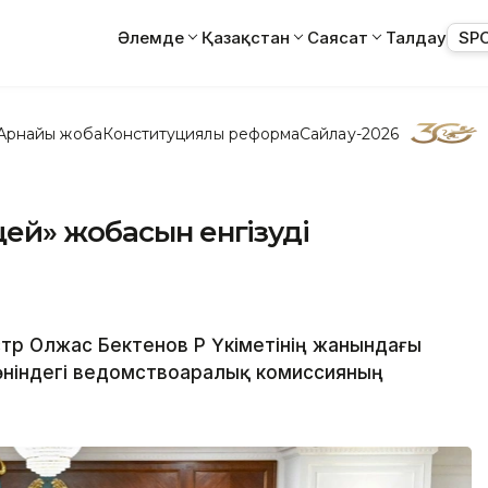
Әлемде
Қазақстан
Саясат
Талдау
SP
Арнайы жоба
Конституциялық реформа
Сайлау-2026
ей» жобасын енгізуді
р Олжас Бектенов ҚР Үкіметінің жанындағы
ніндегі ведомствоаралық комиссияның