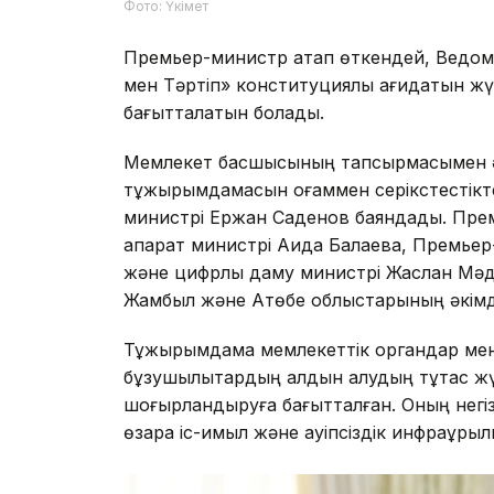
Фото: Үкімет
Премьер-министр атап өткендей, Ведом
мен Тәртіп» конституциялық қағидатын жү
бағытталатын болады.
Мемлекет басшысының тапсырмасымен әзір
тұжырымдамасын қоғаммен серікстестікте
министрі Ержан Саденов баяндады. Пре
ақпарат министрі Аида Балаева, Премь
және цифрлық даму министрі Жаслан Мәди
Жамбыл және Ақтөбе облыстарының әкімде
Тұжырымдама мемлекеттік органдар мен а
бұзушылықтардың алдын алудың тұтас жү
шоғырландыруға бағытталған. Оның негіз
өзара іс-қимыл және қауіпсіздік инфрақұр