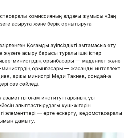
ствоаралық комиссияның алдағы жұмысы «Заң
зеге асыруға және берік орнықтыруға
ленген Қоғамдық қауіпсіздікті қамтамасыз ету
 жүзеге асыру барысы туралы ішкі істер
мьер-министрдің орынбасары — мәдениет және
ер-министрдің орынбасары — жасанды интеллект
ев, қаржы министрі Мәди Такиев, сондай-ақ
рі сөз сөйледі.
заматтық қоғам институттарының құқық
йесін қалыптастырудағы күш-жігерін
гі элементтері — ерте ескерту, ведомствоаралық
ылымын дамыту.