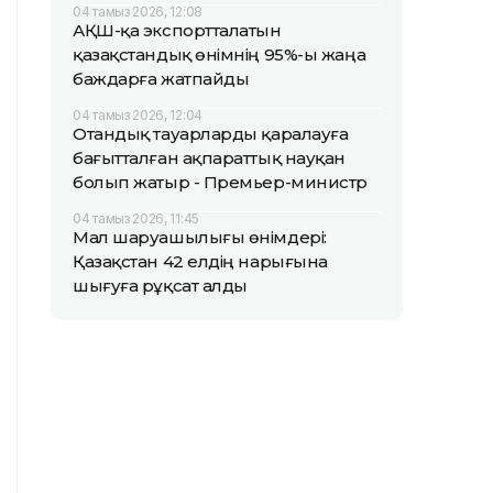
04 тамыз 2026, 12:08
АҚШ-қа экспортталатын
қазақстандық өнімнің 95%-ы жаңа
баждарға жатпайды
04 тамыз 2026, 12:04
Отандық тауарларды қаралауға
бағытталған ақпараттық науқан
болып жатыр - Премьер-министр
04 тамыз 2026, 11:45
Мал шаруашылығы өнімдері:
Қазақстан 42 елдің нарығына
шығуға рұқсат алды