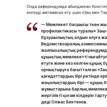
Онда референдумда қабылданған Консти
енгізуді қамтамасыз ету үшін «Заң мен Тәр
— Мемлекет басшысы өткен ж
профилактикасы туралы» Заңға
бұзушылықтың алдын алуға жау
Ведомствоаралық комиссияның
жалпыхалықтық референдумда
құқықтық мемлекетті нығайтуға
етуге және кез келген құқық б
орнықтыруға бағытталған «Заң м
қағидаттардың бірі ретінде көр
жаңалықтардың бірі — құқық 
жұмыстарына барлық мемлекет
жергілікті қоғам өкілдерін тар
деді Олжас Бектенов.