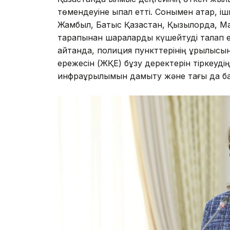
төмендеуіне ықпал етті. Сонымен қатар, і
Жамбыл, Батыс Қазақстан, Қызылорда, М
тарапынан шараларды күшейтуді талап ете
айтқанда, полиция пункттерінің құрылысы
ережесін (ЖҚЕ) бұзу деректерін тіркеуд
инфрақұрылымын дамыту және тағы да ба