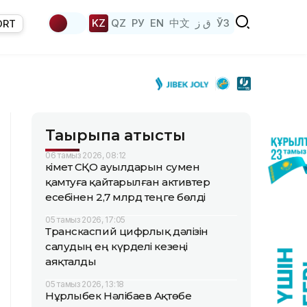
KZ
QZ
РУ
EN
中文
ق ز
ЎЗ
ORT
Тақырыпқа қатысты
06 тамыз 2026, 08:12
Үкімет СҚО ауылдарын сумен
қамтуға қайтарылған активтер
есебінен 2,7 млрд теңге бөлді
05 тамыз 2026, 17:05
Транскаспий цифрлық дәлізін
салудың ең күрделі кезеңі
аяқталды
05 тамыз 2026, 13:18
Нұрлыбек Нәлібаев Ақтөбе