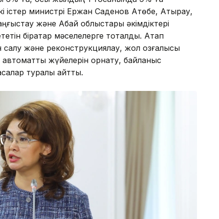
шкі істер министрі Ержан Саденов Ақтөбе, Атырау,
аңғыстау және Абай облыстары әкімдіктері
тін бірқатар мәселелерге тоқталды. Атап
н салу және реконструкциялау, жол қозғалысы
ің автоматты жүйелерін орнату, байланыс
сқалар туралы айтты.