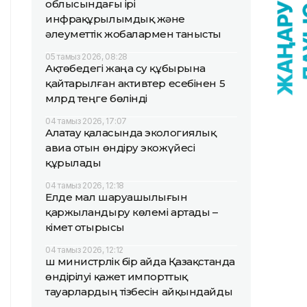
облысындағы ірі
инфрақұрылымдық және
әлеуметтік жобалармен танысты
05 тамыз 2026, 08:28
Ақтөбедегі жаңа су құбырына
қайтарылған активтер есебінен 5
млрд теңге бөлінді
04 тамыз 2026, 17:07
Алатау қаласында экологиялық
авиа отын өндіру экожүйесі
құрылады
04 тамыз 2026, 12:18
Елде мал шаруашылығын
қаржыландыру көлемі артады –
Үкімет отырысы
04 тамыз 2026, 12:12
Үш министрлік бір айда Қазақстанда
өндірілуі қажет импорттық
тауарлардың тізбесін айқындайды