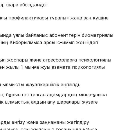
тар шара қабылданды:
ылық профилактикасы туралы» жаңа заң күшіне
сатында ұялы байланыс абоненттерін биометриялық
ның Киберқылмысқа қарсы іс-қимыл жөніндегі
қимыл жоспары және агрессорларға психологиялық
кен жылы 1 мыңға жуық азаматқа психологиялық
қылмыстық жауапкершілік енгізілді.
ып, бұрын сотталған адамдардың мінез-құлқына
ік қылмыстың алдын алу шаралары жүзеге
рды енгізу және заңнаманы жетілдіру
лы 6%-ға, осы жылдың 1 тоқсанында 9%-ға