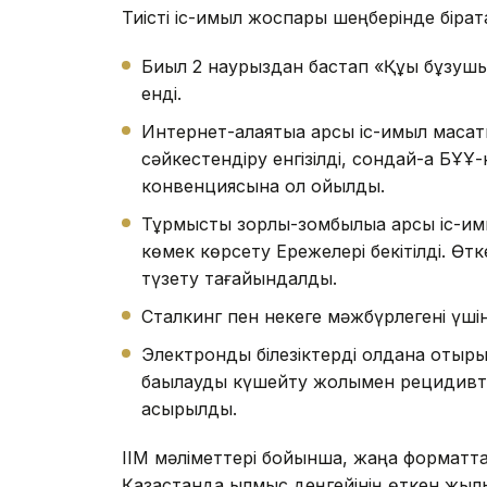
Тиісті іс-қимыл жоспары шеңберінде бірқа
Биыл 2 наурыздан бастап «Құқық бұзуш
енді.
Интернет-алаяқтыққа қарсы іс-қимыл мақ
сәйкестендіру енгізілді, сондай-ақ БҰҰ-
конвенциясына қол қойылды.
Тұрмыстық зорлық-зомбылыққа қарсы іс-
көмек көрсету Ережелері бекітілді. Өт
түзету тағайындалды.
Сталкинг пен некеге мәжбүрлегені үшін 
Электрондық білезіктерді қолдана отыр
бақылауды күшейту жолымен рецидивт
асырылды.
ІІМ мәліметтері бойынша, жаңа форматта
Қазақстанда қылмыс деңгейінің өткен жы