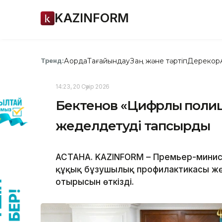
KAZINFORM
Ақорда
Тағайындау
Заң және тәртіп
Дерекқор
Тренд:
14:23, 20 Сәуір 2026
Бектенов «Цифрлық полиц
жеделдетуді тапсырды
АСТАНА. KAZINFORM – Премьер-минист
құқық бұзушылық профилактикасы жө
отырысын өткізді.