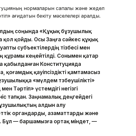
туцияның нормаларын сапалы және жедел
тіп» қағидатын бекіту мәселелері қаралды.
ылдың соңында «Құқық бұзушылық
 қол қойды. Осы Заңға сәйкес құқық
апты субъектілердің тізбесі мен
 құрамы кеңейтілді. Сонымен қатар
 қабылданған Конституцияда
, қоғамдық қауіпсіздікті қамтамасыз
ұзушылыққа «мүлдем төзбеушілікті»
ен Тәртіп» үстемдігі негізгі
ініс тапқан. Заңнамалық деңгейдегі
бұзушылықтың алдын алу
тік органдарды, азаматтарды және
ту. Бұл — баршамызға ортақ міндет, —