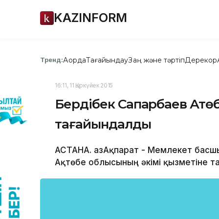
KAZINFORM
Ақорда
Тағайындау
Заң және тәртіп
Дерекқор
Тренд:
16:11, 11 Қыркүйек 2015
Бердібек Сапарбаев Ақтөб
тағайындалды
АСТАНА. ҚазАқпарат - Мемлекет бас
Ақтөбе облысының әкімі қызметіне т