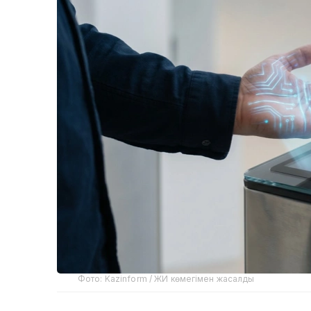
Фото: Kazinform / ЖИ көмегімен жасалды