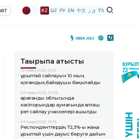
KZ
QZ
РУ
EN
中文
ق ز
ЎЗ
ORT
Тақырыпқа қатысты
05 тамыз 2026, 12:52
Құрылтай сайлауын 10 мың
қоғамдық байқаушы бақылайды
04 тамыз 2026, 20:04
Қарағанды облысында
кәсіпорындар аумағында алғаш
рет сайлау учаскелері ашылды
04 тамыз 2026, 16:55
Респонденттердің 72,3%-ы жаңа
Құрылтай үшін дауыс беруге дайын