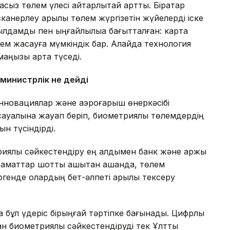
сыз төлем үлесі айтарлықтай артты. Бірқатар
сканерлеу арқылы төлем жүргізетін жүйелерді іске
лдамдық пен ыңғайлылыққа бағытталған: карта
лем жасауға мүмкіндік бар. Алайда технология
 маңызы арта түседі.
 министрлік не дейді
инновациялар және аэроғарыш өнеркәсібі
и сауалына жауап беріп, биометриялық төлемдердің
ын түсіндірді.
риялық сәйкестендіру ең алдымен банк және қаржы
заматтар шотты қашықтан ашқанда, төлем
ргенде олардың бет-әлпеті арқылы тексеру
 бұл үдеріс бірыңғай тәртіпке бағынады. Цифрлық
ан биометриялық сәйкестендіруді тек Ұлттық