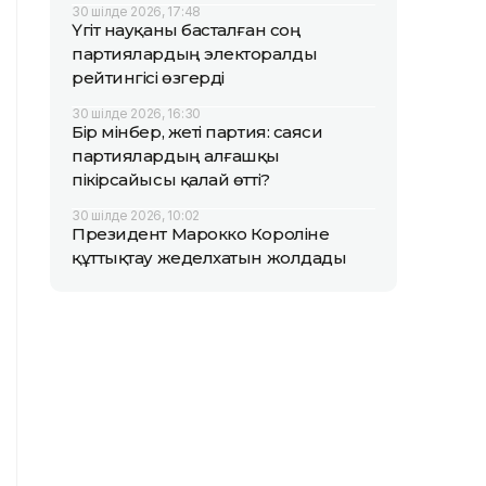
30 шілде 2026, 17:48
Үгіт науқаны басталған соң
партиялардың электоралды
рейтингісі өзгерді
30 шілде 2026, 16:30
Бір мінбер, жеті партия: саяси
партиялардың алғашқы
пікірсайысы қалай өтті?
30 шілде 2026, 10:02
Президент Марокко Короліне
құттықтау жеделхатын жолдады