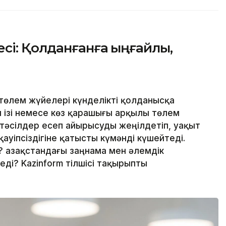
сі: Қолданғанға ыңғайлы,
төлем жүйелері күнделікті қолданысқа
ан ізі немесе көз қарашығы арқылы төлем
 тәсілдер есеп айырысуды жеңілдетіп, уақыт
ауіпсіздігіне қатысты күмәнді күшейтеді.
 Қазақстандағы заңнама мен әлемдік
ді? Kazinform тілшісі тақырыпты