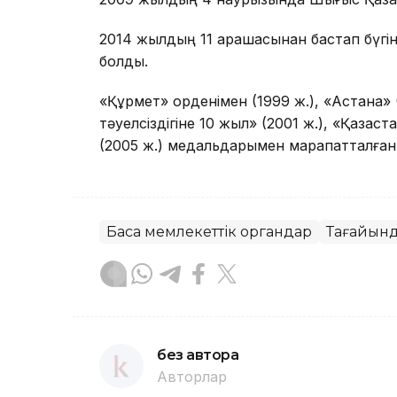
2014 жылдың 11 қарашасынан бастап бүгі
болды.
«Құрмет» орденімен (1999 ж.), «Астана» 
тәуелсіздігіне 10 жыл» (2001 ж.), «Қаза
(2005 ж.) медальдарымен марапатталған
Басқа мемлекеттік органдар
Тағайын
без автора
Авторлар