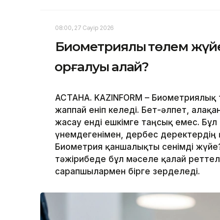
08:00, 27 Сәуір 2026
Биометриялық төлем жүйе
қорғалуы қалай?
АСТАНА. KAZINFORM – Биометриялық 
жаппай еніп келеді. Бет-әлпет, алақ
жасау енді ешкімге таңсық емес. Бұл
үнемдегенімен, дербес деректердің қ
Биометрия қаншалықты сенімді жүйе?
тәжірибеде бұл мәселе қалай реттеле
сарапшылармен бірге зерделеді.