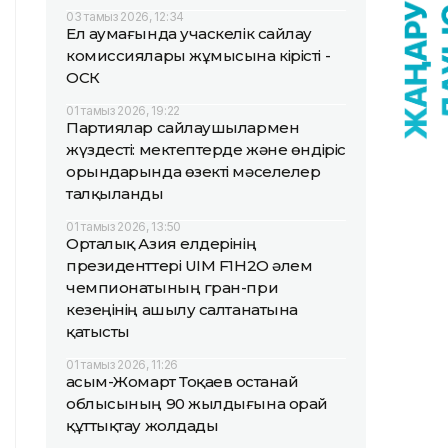
03 тамыз 2026, 12:34
Ел аумағында учаскелік сайлау
комиссиялары жұмысына кірісті -
ОСК
01 тамыз 2026, 19:22
Партиялар сайлаушылармен
жүздесті: мектептерде және өндіріс
орындарында өзекті мәселелер
талқыланды
01 тамыз 2026, 13:50
Орталық Азия елдерінің
президенттері UIM F1H2O әлем
чемпионатының гран-при
кезеңінің ашылу салтанатына
қатысты
01 тамыз 2026, 11:26
Қасым-Жомарт Тоқаев Қостанай
облысының 90 жылдығына орай
құттықтау жолдады