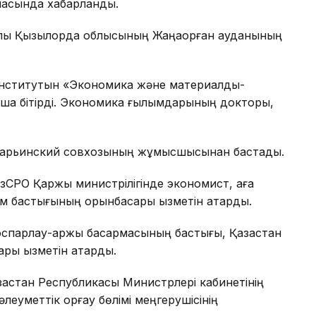
шасында хабарланды.
лы Қызылорда облысының Жаңақорған ауданының
нститутын «Экономика және материалдық-
ша бітірді. Экономика ғылымдарының докторы,
арьинский совхозының жұмысшысынан бастады.
зСРО Қаржы министрілігінде экономист, аға
ім бастығының орынбасары қызметін атқарды.
спарлау-қаржы басқармасының бастығы, Қазақстан
ры қызметін атқарды.
ақстан Республикасы Министрлері кабинетінің
еуметтік қорғау бөлімі меңгерушісінің