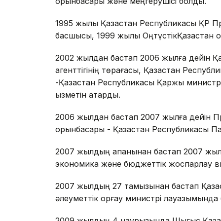
орынбасары және меңгерушісі болды.
1995 жылы Қазақстан Республикасы ҚР П
басшысы, 1999 жылы ОңтүстікҚазақстан 
2002 жылдан бастап 2006 жылға дейін Қа
агенттігінің төрағасы, Қазақстан Респуб
-Қазақстан Республикасы Қаржы министрлі
қызметін атқарды.
2006 жылдан бастап 2007 жылға дейін 
орынбасары - Қазақстан Республикасы Парл
2007 жылдың ақпанынан бастап 2007 жы
экономика және бюджеттік жоспарлау виц
2007 жылдың 27 тамызынан бастап Қазақ
әлеуметтік қорғау министрі лауазымында 
2009 жылдың 4 наурызында Шығыс Қазақ