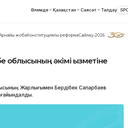
Әлемде
Қазақстан
Саясат
Талдау
SP
Арнайы жоба
Конституциялық реформа
Сайлау-2026
е облысының әкімі қызметіне
шысының Жарлығымен Бердібек Сапарбаев
ағайындалды.