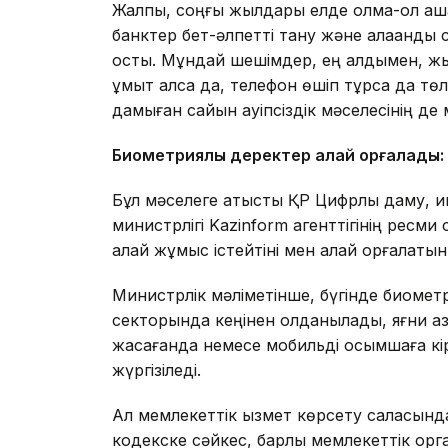
Жалпы, соңғы жылдары елде қолма-қол ақша
банктер бет-әлпетті тану және алақанды 
қосты. Мұндай шешімдер, ең алдымен, жы
ұмыт қалса да, телефон өшіп тұрса да тө
дамыған сайын қауіпсіздік мәселесінің де
Биометриялық деректер қалай қорғалады:
Бұл мәселеге қатысты ҚР Цифрлық даму, 
министрлігі Kazinform агенттігінің ресм
қалай жұмыс істейтіні мен қалай қорғалатын
Министрлік мәліметінше, бүгінде биомет
секторында кеңінен қолданылады, яғни а
жасағанда немесе мобильді қосымшаға кі
жүргізіледі.
Ал мемлекеттік қызмет көрсету саласында
кодекске сәйкес, барлық мемлекеттік орг