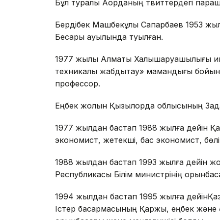
Бұл туралы Ақорданың твиттердегі парақ
Бердібек Машбекұлы Сапарбаев 1953 жы
Бесарық ауылында туылған.
1977 жылы Алматы Халықшаруашылығы и
техникалық жабдықтау» мамандығы бойын
профессор.
Еңбек жолын Қызылорда облысының Зад
1977 жылдан бастап 1988 жылға дейін Қа
экономист, жетекші, бас экономист, бөл
1988 жылдан бастап 1993 жылға дейін жо
Республикасы Білім министрінің орынбаса
1994 жылдан бастап 1995 жылға дейінҚаз
Істер басқармасының Қаржы, еңбек және әл