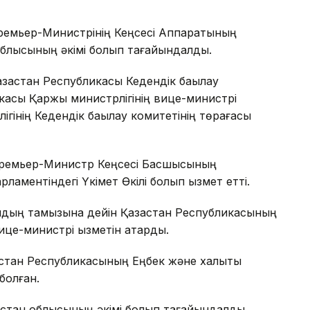
ремьер-Министрінің Кеңсесі Аппаратының
облысының әкімі болып тағайындалды.
зақстан Республикасы Кедендік бақылау
ликасы Қаржы министрлігінің вице-министрі
гінің Кедендік бақылау комитетінің төрағасы
Премьер-Министр Кеңсесі Басшысының
аментіндегі Үкімет Өкілі болып қызмет етті.
лдың тамызына дейін Қазақстан Республикасының
е-министрі қызметін атқарды.
стан Республикасының Еңбек және халықты
болған.
стан облысының әкімі болып тағайындалды.