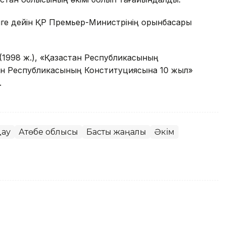
нге дейін ҚР Премьер-Министрінің орынбасары
(1998 ж.), «Қазақстан Республикасының
қстан Республикасының Конституциясына 10 жыл»
.
дау
Ақтөбе облысы
Басты жаңалық
Әкім