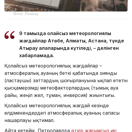
Фото: Pixabay
9 тамызда қолайсыз метеорологиялық
жағдайлар Ақтөбе, Алматы, Астана, түнде
Атырау қалаларында күтіледі, – делінген
хабарламада.
Қолайсыз метеорологиялық жағдайлар –
атмосфералық ауаның беткі қабатында зиянды
(ластаушы) заттардың шоғырлануына ықпал ететін
қысқамерзімді метеофакторлардың (тымық ауа
райы, жеңіл жел, тұман, инверсия) жиынтығы.
Қолайсыз метеорологиялық жағдай кезінде
елдімекендердегі атмосфералық ауаның сапасы
нашарлауы ықтимал.
Айта кетейік, Петропавлда
өткір жағымсыз иіс