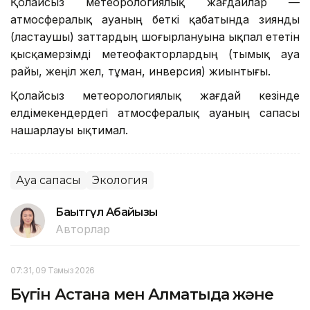
Қолайсыз метеорологиялық жағдайлар —
атмосфералық ауаның беткі қабатында зиянды
(ластаушы) заттардың шоғырлануына ықпал ететін
қысқамерзімді метеофакторлардың (тымық ауа
райы, жеңіл жел, тұман, инверсия) жиынтығы.
Қолайсыз метеорологиялық жағдай кезінде
елдімекендердегі атмосфералық ауаның сапасы
нашарлауы ықтимал.
Ауа сапасы
Экология
Бақытгүл Абайқызы
Авторлар
07:31, 09 Тамыз 2026
Бүгін Астана мен Алматыда және