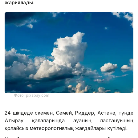
жариялады.
Фото: pixabay.com
24 шілдеде Өскемен, Семей, Риддер, Астана, түнде
Атырау қалаларында ауаның ластануының
қолайсыз метеорологиялық жағдайлары күтіледі.