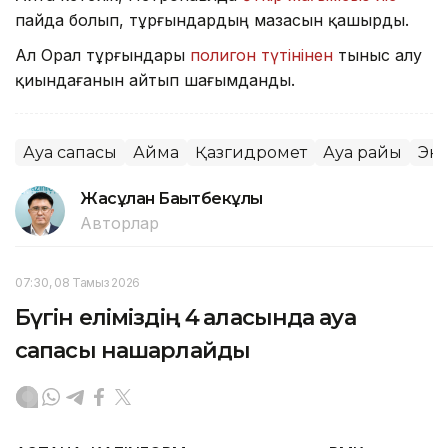
пайда болып, тұрғындардың мазасын қашырды.
Ал Орал тұрғындары
полигон түтінінен
тыныс алу
қиындағанын айтып шағымданды.
Ауа сапасы
Аймақ
Қазгидромет
Ауа райы
Эк
Жасұлан Бақытбекұлы
Авторлар
07:30, 08 Тамыз 2026
Бүгін еліміздің 4 қаласында ауа
сапасы нашарлайды