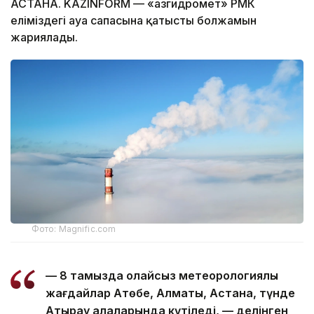
АСТАНА. KAZINFORM — «Қазгидромет» РМК
еліміздегі ауа сапасына қатысты болжамын
жариялады.
Фото: Magnific.com
— 8 тамызда қолайсыз метеорологиялық
жағдайлар Ақтөбе, Алматы, Астана, түнде
Атырау қалаларында күтіледі, — делінген