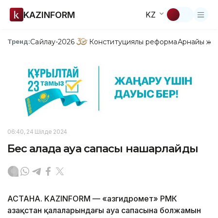
KAZINFORM
KZ
Сайлау-2026
Конституциялық реформа
Арнайы жо
Тренд:
06:40, 24 Шілде 2024
Бес қалада ауа сапасы нашарлайды
АСТАНА. KAZINFORM — «Қазгидромет» РМК
Қазақстан қалаларындағы ауа сапасына болжамын