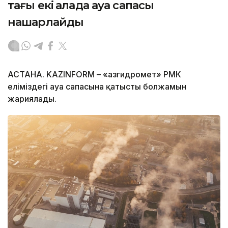
тағы екі қалада ауа сапасы
нашарлайды
АСТАНА. KAZINFORM – «Қазгидромет» РМК
еліміздегі ауа сапасына қатысты болжамын
жариялады.