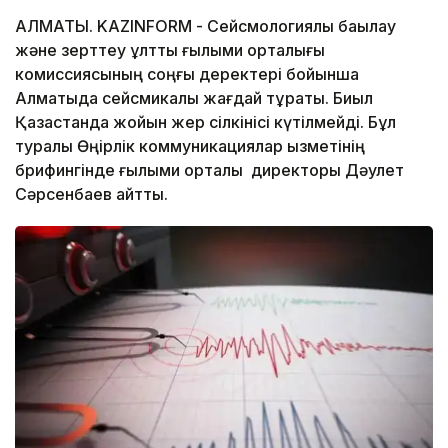
АЛМАТЫ. KAZINFORM - Сейсмологиялық бақылау
және зерттеу ұлттық ғылыми орталығы
комиссиясының соңғы деректері бойынша
Алматыда сейсмикалық жағдай тұрақты. Биыл
Қазақстанда жойқын жер сілкінісі күтілмейді. Бұл
туралы Өңірлік коммуникациялар қызметінің
брифингінде ғылыми орталық директоры Дәулет
Сәрсенбаев айтты.