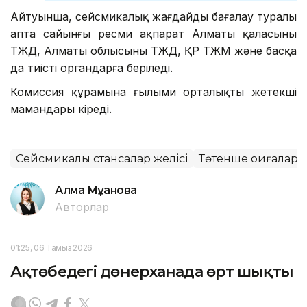
Айтуынша, сейсмикалық жағдайды бағалау туралы
апта сайынғы ресми ақпарат Алматы қаласының
ТЖД, Алматы облысының ТЖД, ҚР ТЖМ және басқа
да тиісті органдарға беріледі.
Комиссия құрамына ғылыми орталықтың жетекші
мамандары кіреді.
Сейсмикалық стансалар желісі
Төтенше оқиғалар, 
Алма Мұқанова
Авторлар
01:25, 06 Тамыз 2026
Ақтөбедегі дөнерханада өрт шықты