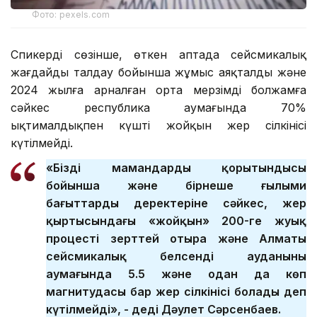
Фото: pexels.com
Спикердің сөзінше, өткен аптада сейсмикалық
жағдайды талдау бойынша жұмыс аяқталды және
2024 жылға арналған орта мерзімді болжамға
сәйкес республика аумағында 70%
ықтималдықпен күшті жойқын жер сілкінісі
күтілмейді.
«Біздің мамандардың қорытындысы
бойынша және бірнеше ғылыми
бағыттардың деректеріне сәйкес, жер
қыртысындағы «жойқын» 200-ге жуық
процесті зерттей отыра және Алматы
сейсмикалық белсенді ауданының
аумағында 5.5 және одан да көп
магнитудасы бар жер сілкінісі болады деп
күтілмейді», - деді Дәулет Сәрсенбаев.