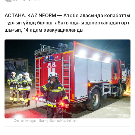
АСТАНА. KAZINFORM — Ақтөбе қаласында көпқабатты
тұрғын үйдің бірінші қабатындағы дөнерханадан өрт
шығып, 14 адам эвакуацияланды.
Фото: Мақсат Шағырбаев/Kazinform