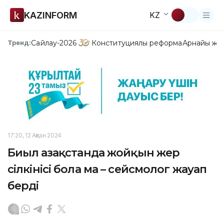
KAZINFORM
KZ
Сайлау-2026
Конституциялық реформа
Арнайы жо
Тренд:
17:20, 12 Ақпан 2024
Биыл Қазақстанда жойқын жер
сілкінісі бола ма – сейсмолог жауап
берді