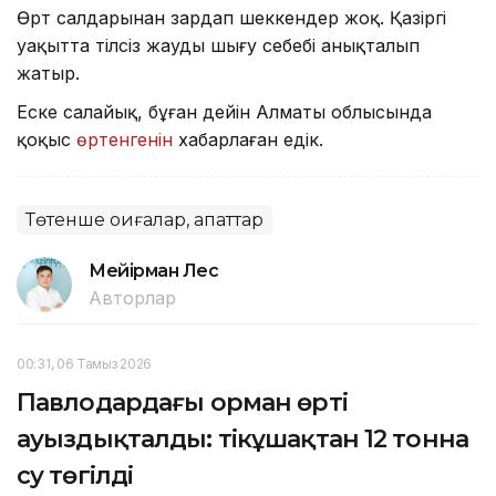
Өрт салдарынан зардап шеккендер жоқ. Қазіргі
уақытта тілсіз жаудың шығу себебі анықталып
жатыр.
Еске салайық, бұған дейін Алматы облысында
қоқыс
өртенгенін
хабарлаған едік.
Төтенше оқиғалар, апаттар
Мейірман Лес
Авторлар
00:31, 06 Тамыз 2026
Павлодардағы орман өрті
ауыздықталды: тікұшақтан 12 тонна
су төгілді