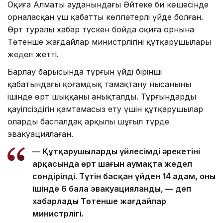
Оқиға Алматы ауданындағы Әйтеке би көшесінде
орналасқан үш қабатты көппәтерлі үйде болған.
Өрт туралы хабар түскен бойда оқиға орнына
Төтенше жағдайлар министрлігінің құтқарушылары
жедел жетті.
Барлау барысында тұрғын үйдің бірінші
қабатындағы қоғамдық тамақтану нысанының
ішінде өрт шыққаны анықталды. Тұрғындардың
қауіпсіздігін қамтамасыз ету үшін құтқарушылар
оларды баспалдақ арқылы шұғыл түрде
эвакуациялаған.
— Құтқарушылардың үйлесімді әрекетінің
арқасында өрт шағын аумақта жедел
сөндірілді. Түтін басқан үйден 14 адам, оның
ішінде 6 бала эвакуацияланды, — деп
хабарлады Төтенше жағдайлар
министрлігі.