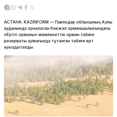
АСТАНА. KAZINFORM — Павлодар облысының Аққулы
ауданында орналасқан Көкжал орманшылығындағы
«Ертіс орманы» мемлекеттік орман табиғи
резерваты аумағында тұтанған табиғи өрт
ауыздықталды.