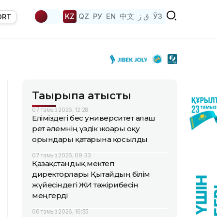
KZ
QZ
РУ
EN
中文
ق ز
ЎЗ
ORT
Тақырыпқа қатысты
07 тамыз 2026, 12:28
Еліміздегі бес университет алғаш
рет әлемнің үздік жоғары оқу
орындары қатарына қосылды
07 тамыз 2026, 09:33
Қазақстандық мектеп
директорлары Қытайдың білім
жүйесіндегі ЖИ тәжірибесін
меңгерді
06 тамыз 2026, 16:55