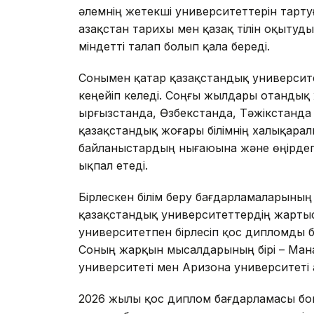
әлемнің жетекші университеттерін тарт
Қазақстан тарихы мен қазақ тілін оқытуд
міндетті талап болып қала береді.
Сонымен қатар қазақстандық университет
кеңейіп келеді. Соңғы жылдары отанды
Қырғызстанда, Өзбекстанда, Тәжікстанд
қазақстандық жоғары білімнің халықарал
байланыстардың нығаюына және өңірдегі о
ықпал етеді.
Бірлескен білім беру бағдарламаларының ж
қазақстандық университеттердің жартысы
университетпен бірлесіп қос дипломды б
Соның жарқын мысалдарының бірі – Манаш
университеті мен Аризона университеті
2026 жылы қос диплом бағдарламасы бой