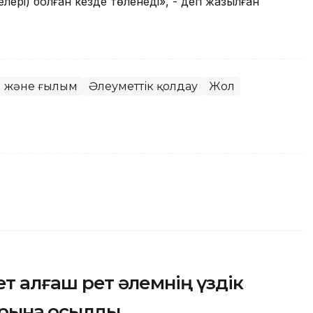
лері) болған кезде төленеді», - деп жазылған
м және ғылым
Әлеуметтік қолдау
Жол
ет алғаш рет әлемнің үздік
арына қосылды