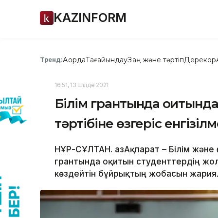
KAZINFORM
Ақорда
Тағайындау
Заң және тәртіп
Дерекқор
Тренд:
16:51, 13 Шілде 2021
Білім грантында оқитынд
тәртібіне өзгеріс енгізіл
НҰР-СҰЛТАН. ҚазАқпарат – Білім және 
грантында оқитын студенттердің жола
көздейтін бұйрықтың жобасын жариял