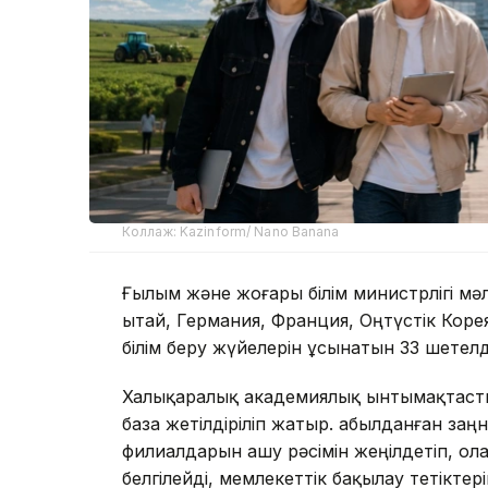
Коллаж: Kazinform/ Nano Banana
Ғылым және жоғары білім министрлігі мәл
Қытай, Германия, Франция, Оңтүстік Кор
білім беру жүйелерін ұсынатын 33 шетелд
Халықаралық академиялық ынтымақтасты
база жетілдіріліп жатыр. Қабылданған за
филиалдарын ашу рәсімін жеңілдетіп, о
белгілейді, мемлекеттік бақылау тетікте