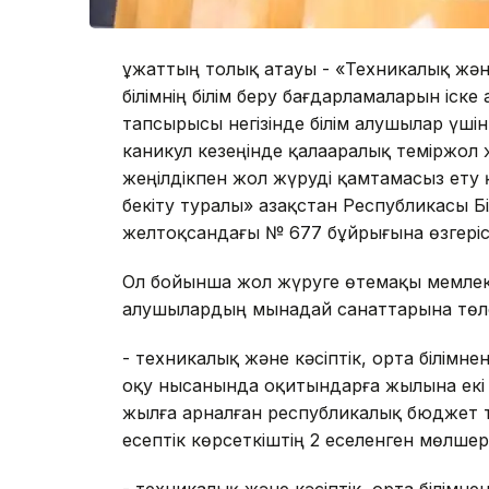
Құжаттың толық атауы - «Техникалық және
бiлiмнің білім беру бағдарламаларын іск
тапсырысы негізінде білім алушылар үш
каникул кезеңінде қалааралық теміржол 
жеңілдікпен жол жүруді қамтамасыз ету
бекіту туралы» Қазақстан Республикасы Б
желтоқсандағы № 677 бұйрығына өзгеріс
Ол бойынша жол жүруге өтемақы мемлеке
алушылардың мынадай санаттарына төле
- техникалық және кәсіптік, орта білімнен
оқу нысанында оқитындарға жылына екі р
жылға арналған республикалық бюджет т
есептік көрсеткіштің 2 еселенген мөлшер