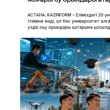
АСТАНА. KAZINFORM – Еліміздегі 20 ун
тізіміне енді, ал бес университет алғ
үздік оқу орындары қатарына қосылд