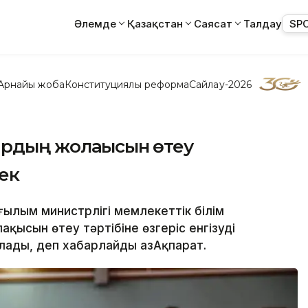
Әлемде
Қазақстан
Саясат
Талдау
SP
Арнайы жоба
Конституциялық реформа
Сайлау-2026
ардың жолақысын өтеу
мек
ғылым министрлігі мемлекеттік білім
қысын өтеу тәртібіне өзгеріс енгізуді
ады, деп хабарлайды ҚазАқпарат.