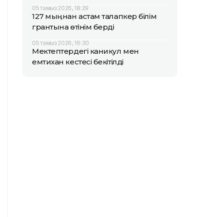
05 тамыз 2026, 18:29
127 мыңнан астам талапкер білім
грантына өтінім берді
05 тамыз 2026, 16:30
Мектептердегі каникул мен
емтихан кестесі бекітілді