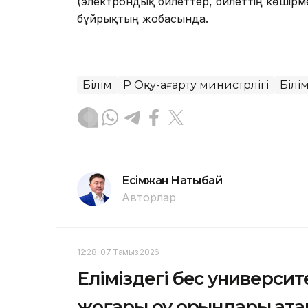
(электрондық билеттер, билеттің көшірме
бұйрықтың жобасында.
Білім
ҚР Оқу-ағарту министрлігі
Білі
Есімжан Нақтыбай
Авторлар
12:28, 07 Тамыз 2026
Еліміздегі бес университ
жоғары оқу орындары қат