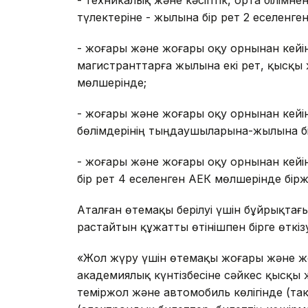
- техникалық және кәсіптік, орта білімне
түлектеріне - жылына бір рет 2 еселенге
- жоғары және жоғары оқу орнынан кейін
магистранттарға жылына екі рет, қысқы 
мөлшерінде;
- жоғары және жоғары оқу орнынан кейі
бөлімдерінің тыңдаушыларына-жылына бі
- жоғары және жоғары оқу орнынан кейін
бір рет 4 еселенген АЕК мөлшерінде бір
Аталған өтемақы берілуі үшін бұйрықта
растайтын құжатты өтінішпен бірге өткізу
«Жол жүру үшін өтемақы жоғары және жо
академиялық күнтізбесіне сәйкес қысқы 
теміржол және автомобиль көлігінде (та