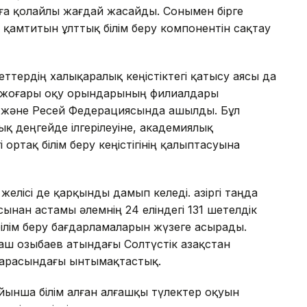
уға қолайлы жағдай жасайды. Сонымен бірге
ы қамтитын ұлттық білім беру компонентін сақтау
тердің халықаралық кеңістіктегі қатысу аясы да
қ жоғары оқу орындарының филиалдары
а және Ресей Федерациясында ашылды. Бұл
ық деңгейде ілгерілеуіне, академиялық
ртақ білім беру кеңістігінің қалыптасуына
елісі де қарқынды дамып келеді. Қазіргі таңда
нан астамы әлемнің 24 еліндегі 131 шетелдік
ілім беру бағдарламаларын жүзеге асырады.
 Қозыбаев атындағы Солтүстік Қазақстан
 арасындағы ынтымақтастық.
ынша білім алған алғашқы түлектер оқуын