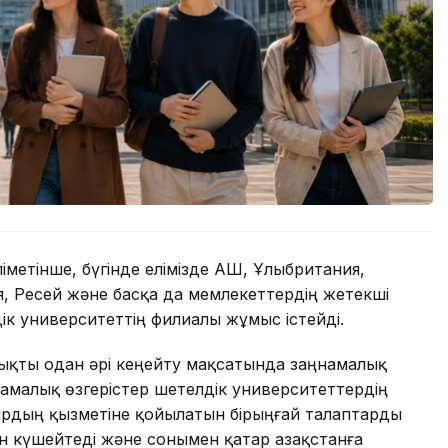
іметінше, бүгінде елімізде АҚШ, Ұлыбритания,
ея, Ресей және басқа да мемлекеттердің жетекші
ік университеттің филиалы жұмыс істейді.
қты одан әрі кеңейту мақсатында заңнамалық
ңнамалық өзгерістер шетелдік университеттердің
лардың қызметіне қойылатын бірыңғай талаптарды
рін күшейтеді және сонымен қатар Қазақстанға