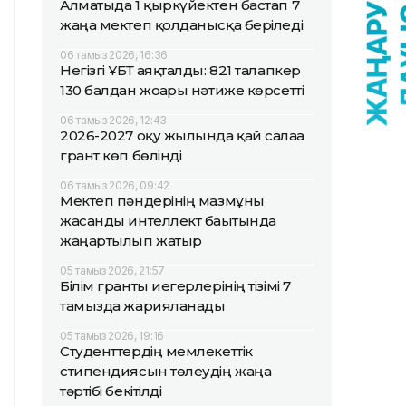
Алматыда 1 қыркүйектен бастап 7
жаңа мектеп қолданысқа беріледі
06 тамыз 2026, 16:36
Негізгі ҰБТ аяқталды: 821 талапкер
130 балдан жоғары нәтиже көрсетті
06 тамыз 2026, 12:43
2026-2027 оқу жылында қай салаға
грант көп бөлінді
06 тамыз 2026, 09:42
Мектеп пәндерінің мазмұны
жасанды интеллект бағытында
жаңартылып жатыр
05 тамыз 2026, 21:57
Білім гранты иегерлерінің тізімі 7
тамызда жарияланады
05 тамыз 2026, 19:16
Студенттердің мемлекеттік
стипендиясын төлеудің жаңа
тәртібі бекітілді