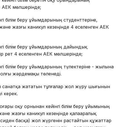
н кейінгі білім беретін оқу орындарының
н АЕК мөлшерінде;
гі білім беру ұйымдарының студенттеріне,
және жазғы каникул кезеңінде 4 еселенген АЕК
нгі білім беру ұйымдарының дайындық
р рет 4 еселенген АЕК мөлшерінде;
гі білім беру ұйымдарының түлектеріне - жылына
жолғы жәрдемақы төленеді.
ғы санатқа жататын тұлғалар жол жүру шығынын
і керек.
ғары оқу орнынан кейінгі білім беру ұйымының
және жазғы каникул кезеңінде қалааралық
ксиден басқа) жол жүргенін растайтын құжаттар