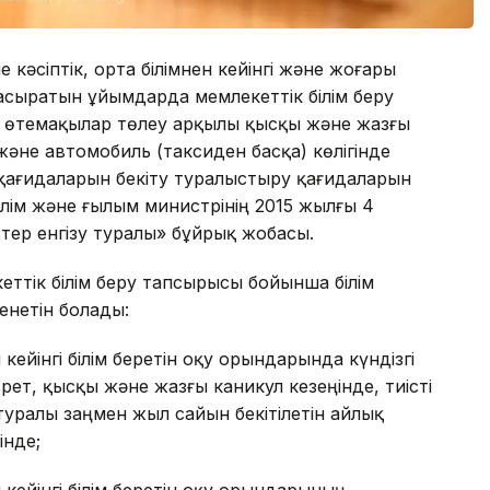
 кәсiптiк, орта бiлiмнен кейiнгi және жоғары
е асыратын ұйымдарда мемлекеттік білім беру
ін өтемақылар төлеу арқылы қысқы және жазғы
және автомобиль (таксиден басқа) көлігінде
 қағидаларын бекіту туралыстыру қағидаларын
ілім және ғылым министрінің 2015 жылғы 4
тер енгізу туралы» бұйрық жобасы.
ттік білім беру тапсырысы бойынша білім
нетін болады:
 кейінгі білім беретін оқу орындарында күндізгі
ет, қысқы және жазғы каникул кезеңінде, тиісті
уралы заңмен жыл сайын бекітілетін айлық
інде;