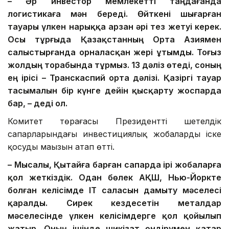
– Әр инвестор мемлекетті таңдағанда
логистикаға мән береді. Өйткені шығарған
тауары үлкен нарыққа арзан әрі тез жетуі керек.
Осы тұрғыда Қазақстанның Орта Азиямен
салыстырғанда орналасқан жері ұтымды. Тоғыз
жолдың торабында тұрмыз. 13 дәліз өтеді, соның
ең ірісі – Транскаспий орта дәлізі. Қазіргі тауар
тасымалын бір күнге дейін қысқарту жоспарда
бар, – деді ол.
Комитет төрағасы Президенттің шетелдік
сапарларындағы инвестициялық жобаларды іске
қосудың маңызын атап өтті.
– Мысалы, Қытайға барған сапарда ірі жобаларға
қол жеткіздік. Одан бөлек АҚШ, Нью-Йоркте
болған келісімде ІТ саласын дамыту мәселесі
қаралды. Сирек кездесетін металдар
мәселесінде үлкен келісімдерге қол қойылып
жатыр. Оның ішінде шикізат өндірумен қатар