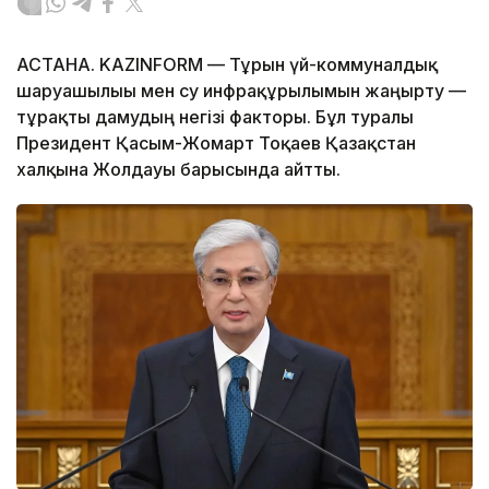
АСТАНА. KAZINFORM — Тұрғын үй-коммуналдық
шаруашылығы мен су инфрақұрылымын жаңғырту —
тұрақты дамудың негізі факторы. Бұл туралы
Президент Қасым-Жомарт Тоқаев Қазақстан
халқына Жолдауы барысында айтты.