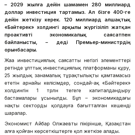
– 2029 жылға дейін
шамамен
280 миллиард
доллар инвестиция тартамыз. Ал бізге 40
0-ге
дейін жеткізу керек
. 120 миллиард алшақтық
«Бәйтерек»
холдингі
арқылы жүргізі
лі
п жатқан
проактивті экономикалық саясатпен
байланысты, – деді Премьер-министрдің
орынбасары.
Жаңа инвестициялық саясаттың негізгі элементтері
ретінде ұлттық инвестициялық платформаны құру,
25 жылдық заңнамалық тұрақтылықты қамтамасыз
ететін арнайы келісімдер, сондай-ақ «Бәйтерек»
холдингін 1 трлн теңгеге капиталдандыру
бастамалары ұсынылды. Бұл – экономикадағы
нақты секторды қолдауға бағытталған кешенді
шаралар.
Экономист Айбар Олжаевтың пікірінше, Қазақстан
алға қойған көрсеткіштерге қол жеткізе алады.