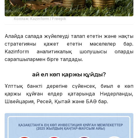
Коллаж: Kazinform / Freepik
Алайда салада жүйелеуді талап ететін және нақты
стратегияны қажет ететін мәселелер бар.
Kazinform аналитикалық шолушысы оларды
сарапшылармен бірге талдады.
Қай ел көп қаржы құйды?
Ұлттық банктің дерегіне сүйенсек, биыл ең көп
қаржы құйған елдер қатарында Нидерланды,
Швейцария, Ресей, Қытай және БАӘ бар.