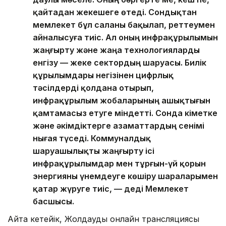
қайтадан жекешеге өтеді. Сондықтан
мемлекет бұл саланы бақылап, реттеумен
айналысуға тиіс. Ал оның инфрақұрылымын
жаңғырту және жаңа технологияларды
енгізу — жеке сектордың шаруасы. Билік
құрылымдары негізінен цифрлық
тәсілдерді қолдана отырып,
инфрақұрылым жобаларының ашықтығын
қамтамасыз етуге міндетті. Сонда Үкіметке
және әкімдіктерге азаматтардың сенімі
нығая түседі. Коммуналдық
шаруашылықты жаңғырту ісі
инфрақұрылымдар мен тұрғын-үй қорын
энергияны үнемдеуге көшіру шараларымен
қатар жүруге тиіс, — деді Мемлекет
басшысы.
Айта кетейік, Жолдаудың онлайн трансляциясы