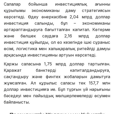
Салалар бойынша инвестициялық ағынның
құрылымы экономиканың даму стратегиясын
көрсетеді. Өңдеу өнеркәсібіне 2,04 млрд доллар
инвестиция салынды, бұл – экономиканы
әртараптандыруға бағытталған капитал. Көтерме
және бөлшек саудаға 2,16 млрд доллар
инвестиция құйылды, ол өз кезегінде ішкі сұраныс
өсімі, логистика мен халықаралық ритейлдің дамуы
арқасында инвестицияның артуын көрсетеді.
Қаржы саласына 1,75 млрд доллар тартылған.
Қаражат банктерді капиталдандыруға,
сақтандыру және финтех жобаларын дамытуға
жұмсалған. Ал құрылыс саласы тек 157,7 млн
доллар инвестицияға ие. Бұл тұрғын үй нарығының
бәсеңдеуі мен пайыздық мөлшерлемелердің өсуімен
байланысты.