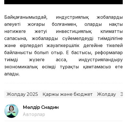
Байқағанымыздай, индустриялық жобалардың
әлеуеті жоғары болғанмен, олардың нақты
нәтижеге жетуі инвестициялық климаттың
сапасына, жобаларды сүйемелдеудің тиімділігіне
және өңірлердегі жауапкершілік деңгейіне тікелей
байланысты болып отыр. Ең бастысы, реформалар
тиімді жүзеге асса, индустрияландыру
экономикалық өсімді тұрақты қамтамасыз ете
алады.
Жолдау 2025
Қаржы және бюджет
Жолдау
Эк
Мөлдір Снадин
Авторлар