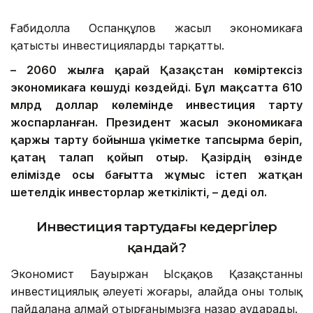
Ғабидолла Оспанқұлов жасыл экономикаға
қатысты инвестицияларды тарқатты.
– 2060 жылға қарай Қазақстан көміртексіз
экономикаға көшуді көздейді. Бұл мақсатта 610
млрд доллар көлемінде инвестиция тарту
жоспарланған. Президент жасыл экономикаға
қаржы тарту бойынша үкіметке тапсырма беріп,
қатаң талап қойып отыр. Қазірдің өзінде
елімізде осы бағытта жұмыс істеп жатқан
шетелдік инвесторлар жеткілікті, – деді ол.
Инвестиция тартудағы кедергілер
қандай?
Экономист Бауыржан Ысқақов Қазақстанның
инвестициялық әлеуеті жоғары, алайда оны толық
пайдалана алмай отырғанымызға назар аударады.