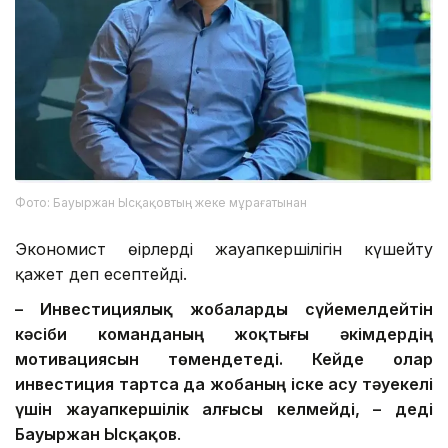
Фото: Бауыржан Ысқақовтың жеке мұрағатынан
Экономист өңірлердің жауапкершілігін күшейту
қажет деп есептейді.
– Инвестициялық жобаларды сүйемелдейтін
кәсіби команданың жоқтығы әкімдердің
мотивациясын төмендетеді. Кейде олар
инвестиция тартса да жобаның іске асу тәуекелі
үшін жауапкершілік алғысы келмейді, – деді
Бауыржан Ысқақов
.