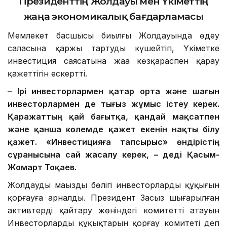
Президенттің
Жолдауы мен Үкіметтің
жаңа экономикалық бағдарламасы
Мемлекет басшысы биылғы Жолдауында өңдеу
саласына қаржы тартуды күшейтіп, Үкіметке
инвестиция саясатына жаңа көзқараспен қарау
қажеттігін ескертті.
– Ірі инвесторлармен қатар орта және шағын
инвесторлармен де тығыз жұмыс істеу керек.
Қаражаттың қай бағытқа, қандай мақсатпен
және қанша көлемде қажет екенін нақты білу
қажет. «Инвестицияға тапсырыс» өндірістің
сұранысына сай жасалу керек, – деді
Қасым-
Жомарт Тоқаев.
Жолдаудың маңызды бөлігі инвесторлардың құқығын
қорғауға арналды. Президент Заңсыз шығарылған
активтерді қайтару жөніндегі комитеттің атауын
Инвесторлардың құқықтарын қорғау комитеті деп