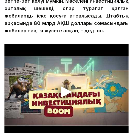
бетпе-бет келуі мүмкін
.
Мәселені
инвестициялық
орталық
шешеді, олар тұралап қалған
жобаларды іске қосуға атсалысады.
Штабтың
арқасында 80 млрд АҚШ доллары сомасындағы
жобалар нақты жүзеге ас
қан
, – деді ол.