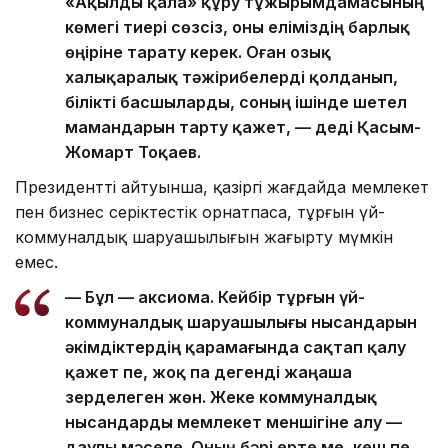
«Ақылды қала» құру тұжырымдамасының
көмегі тиері сөзсіз, оны еліміздің барлық
өңіріне тарату керек. Оған озық
халықаралық тәжірибелерді қолданып,
білікті басшыларды, соның ішінде шетел
мамандарын тарту қажет, — деді Қасым-
Жомарт Тоқаев.
Президенттің айтуынша, қазіргі жағдайда мемлекет
пен бизнес серіктестік орнатпаса, тұрғын үй-
коммуналдық шаруашылығын жаңғырту мүмкін
емес.
— Бұл — аксиома. Кейбір тұрғын үй-
коммуналдық шаруашылығы нысандарын
әкімдіктердің қарамағында сақтап қалу
қажет пе, жоқ па дегенді жаңаша
зерделеген жөн. Жеке коммуналдық
нысандарды мемлекет меншігіне алу —
даулы мәселе. Оның бәрі ерте ме, кеш пе,