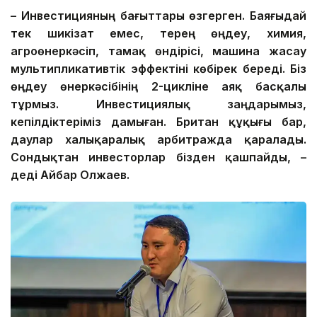
– Инвестицияның бағыттары өзгерген. Баяғыдай
тек шикізат емес, терең өңдеу, химия,
агроөнеркәсіп, тамақ өндірісі, машина жасау
мультипликативтік эффект
ін
і көбірек береді. Біз
өңдеу өнеркәсібінің 2-цикліне аяқ басқалы
тұрмыз. Инвестициялық заңдарымыз,
кепілдіктеріміз дамыған. Британ құқығы бар,
даулар халықаралық арбитражда қаралады.
Сондықтан инвесторлар бізден қашпайды, –
деді Айбар Олжаев.