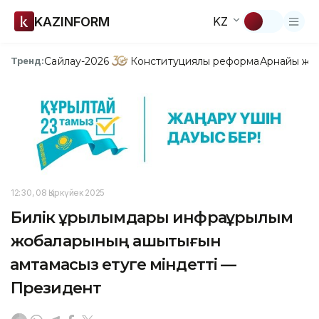
KAZINFORM
KZ
Сайлау-2026
Конституциялық реформа
Арнайы жо
Тренд:
12:30, 08 Қыркүйек 2025
Билік құрылымдары инфрақұрылым
жобаларының ашықтығын
қамтамасыз етуге міндетті —
Президент