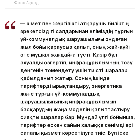
Фото: Ақорда
— Үкімет пен жергілікті атқарушы биліктің
әрекетсіздігі салдарынан еліміздің тұрғын
үй-коммуналдық шаруашылығы ондаған
жыл бойы қараусыз қалып, оның жай-күйі
өте мүшкіл жағдайға түсті. Қазір бұл
ахуалды өзгертіп, инфрақұрылымның тозу
деңгейін төмендету үшін тиісті шаралар
қабылданып жатыр. Соның ішінде
тарифтерді ырықтандыру, энергетика
және тұрғын үй-коммуналдық
шаруашылығының инфрақұрылымын
басқарудың жаңа моделін қалыптастыру
сияқты шаралар бар. Мұндай үлгі бойынша,
тарифтер өскен сайын халыққа сенімді әрі
сапалы қызмет көрсетілуге тиіс. Бұл іске