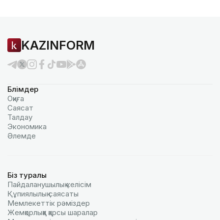
KAZINFORM
Бөлімдер
Оқиға
Саясат
Талдау
Экономика
Әлемде
Біз туралы
Пайдаланушылық келiciм
Құпиялылық саясаты
Мемлекеттік рәміздер
Жемқорлыққа қарсы шаралар