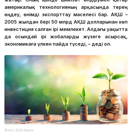
америкалық технологияның арқасында терең
өңдеу, өнімді экспорттау мәселесі бар. АҚШ –
2005 жылдан бері 50 млрд АҚШ долларынан көп
инвестиция салған ірі мемлекет. Алдағы уақытта
да осындай ірі жобаларды жүзеге асырсақ,
экономикаға үлкен пайда түседі, – деді ол.
Фото: ESG News