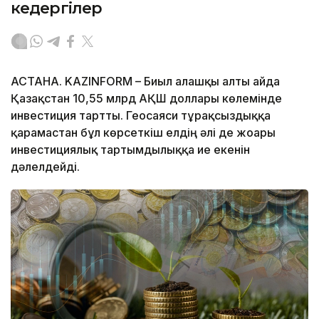
кедергілер
АСТАНА. KAZINFORM – Биыл алғашқы алты айда
Қазақстан 10,55 млрд АҚШ доллары көлемінде
инвестиция тартты. Геосаяси тұрақсыздыққа
қарамастан бұл көрсеткіш елдің әлі де жоғары
инвестициялық тартымдылыққа ие екенін
дәлелдейді.