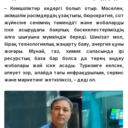
– Кемшіліктер кедергі болып отыр. Мәселен,
әкімшілік рәсімдердің ұзақтығы, бюрократия, сот
жүйесіне сенімнің төмендігі және жобаларды
іске асырудағы баяулық бәсекелестеріміздің
алға шығуына мүмкіндік береді. Шикізат мол,
бірақ технологиялық жаңарту баяу, энергия құны
жоғары. Мұнай, газ, химия саласында ірі
ресурстық база бар болса да терең өңдеу
жобалары
жай іске асады
. Туризмге келсек,
әлеует зор, алайда
тағы
инфрақұрылым, сервис
және маркетинг жеткіліксіз, – деді ол.