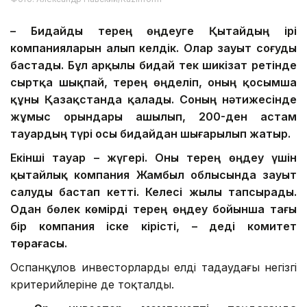
– Бидайды терең өңдеуге Қытайдың ірі
компанияларын алып келдік. Олар зауыт соғуды
бастады. Бұл арқылы бидай тек шикізат ретінде
сыртқа шықпай, терең өңделіп, оның қосымша
құны Қазақстанда қалады. Соның нәтижесінде
жұмыс орындары ашылып, 200-ден астам
тауардың түрі осы бидайдан шығарылып жатыр.
Екінші тауар – жүгері. Оны терең өңдеу үшін
қытайлық компания Жамбыл облысында зауыт
салуды бастап кетті. Келесі жылы тапсырады.
Одан бөлек көмірді терең өңдеу бойынша тағы
бір компания
іске кірісті
, – деді комитет
төрағасы.
Оспанқұлов инвесторлардың елді таңдаудағы негізгі
критерийлеріне де тоқталды.