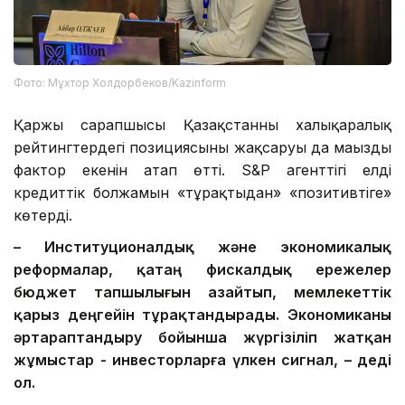
Фото: Мұхтор Холдорбеков/Kazinform
Қаржы сарапшысы Қазақстанның халықаралық
рейтингтердегі позициясының жақсаруы да маңызды
фактор екенін атап өтті. S&P агенттігі елдің
кредиттік болжамын «тұрақтыдан» «позитивтіге»
көтерді.
– Институционалдық және экономикалық
реформалар, қатаң фискалдық ережелер
бюджет тапшылығын азайтып, мемлекеттік
қарыз деңгейін тұрақтандырады. Экономиканы
әртараптандыру бойынша жүргізіліп жатқан
жұмыстар
-
инвесторларға үлкен сигнал, – деді
ол.