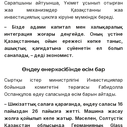
Сарапшының айтуынша, Үкімет ұсынып отырған
жаңа механизмдер Қазақстанның жаңа
инвестициялық циклға кіруіне мүмкіндік береді.
– Бізде адами капитал мен халықаралық
интеграция жоғары деңгейде. Оның үстіне
Қазақстанның ойын ережесі көпке таныс,
ашықтық қағидатына сүйенетін ел болып
саналады, – деді экономист.
Өңдеу өнеркәсібінде өсім бар
Сыртқы істер министрлігінің Инвестициялар
бойынша комитетінің төрағасы Ғабидолла
Оспанқұлов өңдеу саласында өсім барын айтады.
– Шикізаттық салаға қарағанда, өңдеу саласы 16
пайыздан 26 пайызға жетті. Машина жасау
жолға қойылып келе жатыр. Мәселен, Солтүстік
Қазақстан облысында Германияның Glass