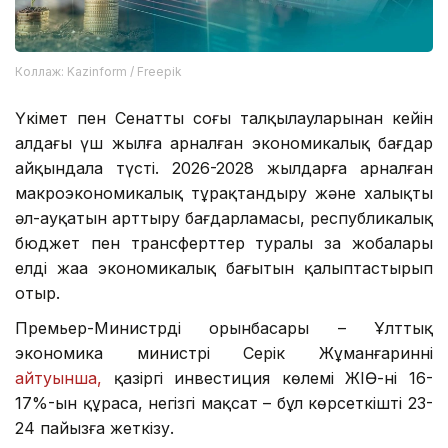
Коллаж: Kazinform / Freepik
Үкімет пен Сенаттың соңғы талқылауларынан кейін
алдағы үш жылға арналған экономикалық бағдар
айқындала түсті. 2026-2028 жылдарға арналған
макроэкономикалық тұрақтандыру және халықтың
әл-ауқатын арттыру бағдарламасы, республикалық
бюджет пен трансферттер туралы заң жобалары
елдің жаңа экономикалық бағытын қалыптастырып
отыр.
Премьер-Министрдің орынбасары – Ұлттық
экономика министрі Серік Жұманғариннің
айтуынша,
қазіргі инвестиция көлемі ЖІӨ-нің 16-
17%-ын құраса, негізгі мақсат – бұл көрсеткішті 23-
24 пайызға жеткізу.