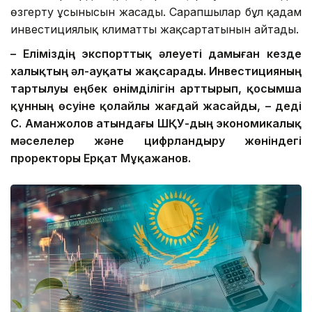
өзгерту ұсынысын жасады. Сарапшылар бұл қадам
инвестициялық климатты жақсартатынын айтады.
– Еліміздің экспорттық
әлеуеті
дамыған кезде
халықтың әл-ауқаты жақсарады. Инвестицияның
тартылуы еңбек өнімділігін арттырып, қосымша
құнның өсуіне қолайлы жағдай жасайды, – деді
С. Аманжолов атындағы ШҚУ-дың экономикалық
мәселелер және цифрландыру жөніндегі
проректоры Ерқат Мұқажанов.