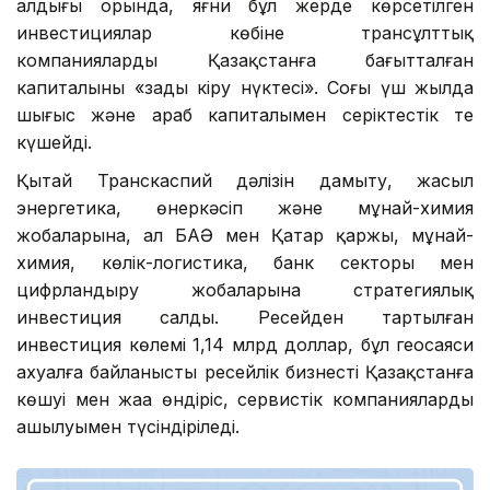
алдыңғы орында, яғни бұл жерде көрсетілген
инвестициялар көбіне трансұлттық
компаниялардың Қазақстанға бағытталған
капиталының «заңды кіру нүктесі». Соңғы үш жылда
шығыс және араб капиталымен серіктестік те
күшейді.
Қытай Транскаспий дәлізін дамыту, жасыл
энергетика, өнеркәсіп және мұнай-химия
жобаларына, ал БАӘ мен Қатар қаржы, мұнай-
химия, көлік-логистика, банк секторы мен
цифрландыру жобаларына стратегиялық
инвестиция салды. Ресейден тартылған
инвестиция көлемі 1,14 млрд доллар, бұл геосаяси
ахуалға байланысты ресейлік бизнестің Қазақстанға
көшуі мен жаңа өндіріс, сервистік компаниялардың
ашылуымен түсіндіріледі.