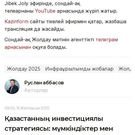
Jibek Joly эфирінде, сондай-ақ
телеарнаның
YouTube
арнасында жүріп жатыр.
Kazinform
сайты тікелей эфирмен қатар, жазбаша
трансляция да жасайды.
Сондай-ақ Жолдау мәтінін агенттіктің
телеграм
арнасынан
оқуға болады.
Жолдау 2025
Инфрақұрылымдық жобалар
Жолд
Руслан Ғаббасов
Авторлар
08:00, 15 Желтоқсан 2025
Қазақстанның инвестициялық
стратегиясы: мүмкіндіктер мен