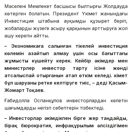
Мәселені Мемлекет басшысы былтырғы Жолдауда
көтерген болатын. Президент Үкімет жанындағы
Инвестиция штабына ауқымды құзырет беріп,
жобаларды жүзеге асыру қарқынын арттыруға жол
ашу керегін айтты.
– Экономикаға салынған тікелей инвестиция
көлемін азайтып алмау үшін осы бағыттағы
жұмысты күшейту керек. Кейбір әкімдер мен
министрлер инвестор тарту ісіне жөнді
атсалыспай отырғанын атап өткім келеді. Үкімет
бұл шаруаны ретке келтіруге тиіс, – деді
Қасым-
Жомарт Тоқаев.
Ғабидолла Оспанқұлов инвесторлардан келетін
шағымдардың негізгі себептерін тізбектеді.
– Инвесторлар
ә
кімдікпен бірге жер таңдайды,
бірақ бюрократия
, инфрақұрылым әлсіздігімен