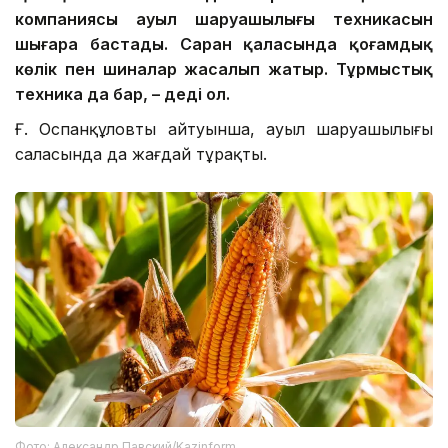
компаниясы ауыл шаруашылығы техникасын
шығара бастады. Саран қаласында қоғамдық
көлік пен шиналар жасалып жатыр. Тұрмыстық
техника да бар
,
–
деді ол.
Ғ. Оспанқұловтың айтуынша, ауыл шаруашылығы
саласында да жағдай тұрақты.
Фото: Александр Павский/Kazinform