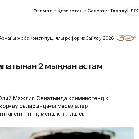
Әлемде
Қазақстан
Саясат
Талдау
SP
Арнайы жоба
Конституциялық реформа
Сайлау-2026
апатынан 2 мыңнан астам
 Олий Мажлис Сенатында криминогендік
қорғау саласындағы мәселелер
агенттігінің меншікті тілшісі.