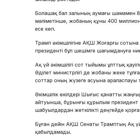
Болашақ бал залының аумағы шамамен 
мәліметінше, жобаның құны 400 миллион 
есе көп.
Трамп әкімшілігіне АҚШ Жоғарғы сотына ж
президенті бұл шешімге шағымдануға ниет
Ақ үй әкімшілігі сот тыйымы ұлттық қауіп
Әділет министрлігі де жобаны жеке тұл
соттар оның жүзеге асуына араласпауы ти
Әкімшілік өкілдері Шығыс қанатты жаңғыр
айтуынша, бұрынғы құрылым президент 
шабуылдардан жеткілікті деңгейде қорға
Бұған дейін АҚШ Сенаты Трамптың Ақ үй
қабылдамады.