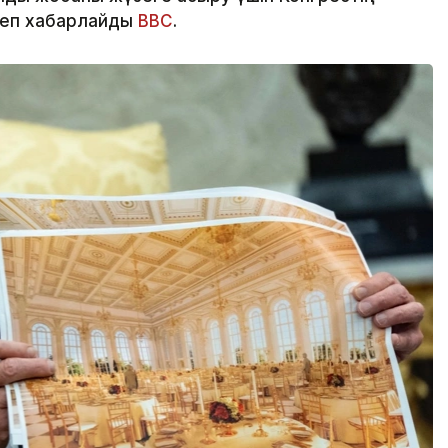
деп хабарлайды
BBC
.