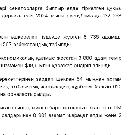
ері сенаторларға былтыр елде тіркелген құқық
 дерекке сай, 2024 жылы республикада 132 298
зын әшкерелеп, іздеуде жүрген 8 736 адамды
ған 567 өзбекстандық табылды.
экономикалық қылмыс жасаған 3 880 адам темір
(шамамен $18,6 млн) қаражат өндіріп алынды.
рекеттерінен зардап шеккен 54 мыңнан астам
й-ақ, отбасылық жанжалдың құрбаны болған 625
ына орналастырылды.
иғаларының жиілеп бара жатқанын атап өтті. ІІМ
, салдарынан 8 901 азамат жарақат алды және 2