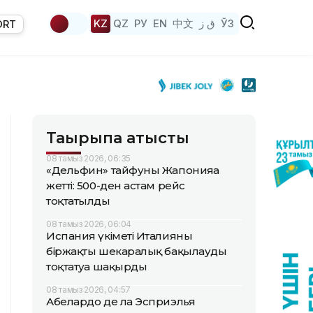
KZ
QZ
РУ
EN
中文
ق ز
ЎЗ
ORT
Тақырыпқа қатысты
08 тамыз 2026, 06:35
«Дельфин» тайфуны Жапонияға
жетті: 500-ден астам рейс
тоқтатылды
08 тамыз 2026, 06:04
Испания үкіметі Италияны
біржақты шекаралық бақылауды
тоқтатуға шақырды
08 тамыз 2026, 04:57
Абелардо де ла Эсприэлья