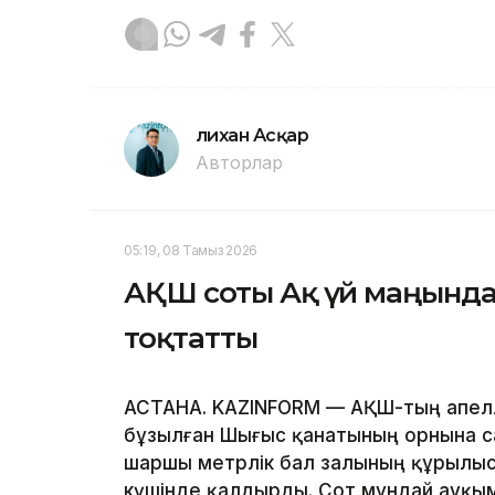
Әлихан Асқар
Авторлар
05:19, 08 Тамыз 2026
АҚШ соты Ақ үй маңынд
тоқтатты
АСТАНА. KAZINFORM — АҚШ-тың апелл
бұзылған Шығыс қанатының орнына с
шаршы метрлік бал залының құрылы
күшінде қалдырды. Сот мұндай ауқым