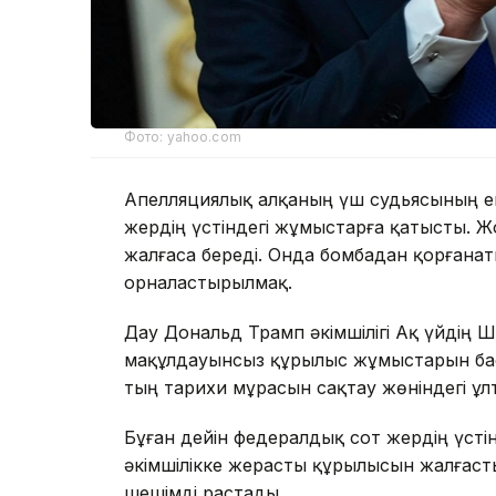
Фото: yahoo.com
Апелляциялық алқаның үш судьясының ек
жердің үстіндегі жұмыстарға қатысты. Ж
жалғаса береді. Онда бомбадан қорғана
орналастырылмақ.
Дау Дональд Трамп әкімшілігі Ақ үйдің 
мақұлдауынсыз құрылыс жұмыстарын бас
тың тарихи мұрасын сақтау жөніндегі ұл
Бұған дейін федералдық сот жердің үсті
әкімшілікке жерасты құрылысын жалғасты
шешімді растады.