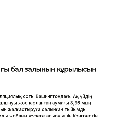
ағы бал залының құрылысын
яциялық соты Вашингтондағы Ақ үйдің
алынуы жоспарланған аумағы 8,36 мың
сын жалғастыруға салынған тыйымды
ды жобаны жүзеге асыру үшін Конгрестің