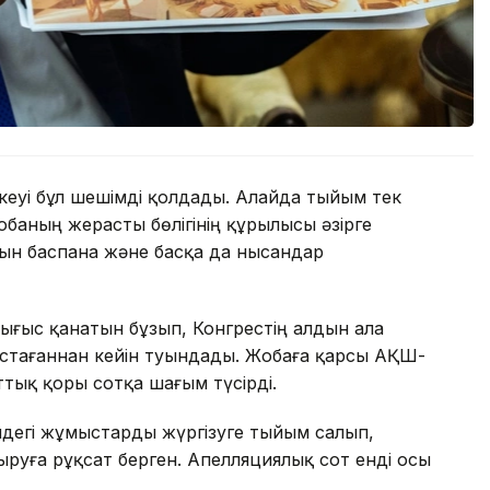
еуі бұл шешімді қолдады. Алайда тыйым тек
обаның жерасты бөлігінің құрылысы әзірге
тын баспана және басқа да нысандар
Шығыс қанатын бұзып, Конгрестің алдын ала
тағаннан кейін туындады. Жобаға қарсы АҚШ-
ттық қоры сотқа шағым түсірді.
ндегі жұмыстарды жүргізуге тыйым салып,
руға рұқсат берген. Апелляциялық сот енді осы