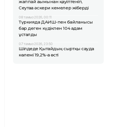
жаппай ағымынан қауіптеніп,
Сеутаға әскери кемелер жіберді
08 тамыз 2026, 00:11
Түркияда ДАИШ-пен байланысы
бар деген күдікпен 104 адам
ұсталды
07 тамыз 2026, 23:50
Шілдеде Қытайдың сыртқы сауда
көлемі 19,2%-ға өсті