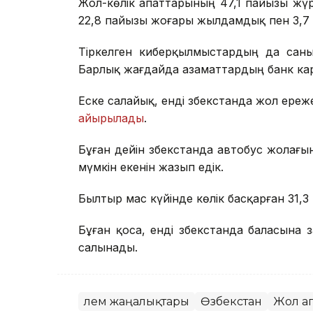
Жол-көлік апаттарының 47,1 пайызы жүрг
22,8 пайызы жоғары жылдамдық пен 3,7 
Тіркелген киберқылмыстардың да сан
Барлық жағдайда азаматтардың банк ка
Еске салайық, енді Өзбекстанда жол ереж
айырылады
.
Бұған дейін Өзбекстанда автобус жолағы
мүмкін екенін жазып едік.
Былтыр мас күйінде көлік басқарған 31,
Бұған қоса, енді Өзбекстанда баласына 
салынады.
Әлем жаңалықтары
Өзбекстан
Жол а