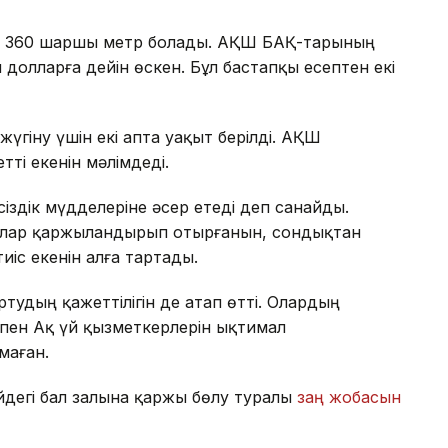
8 360 шаршы метр болады. АҚШ БАҚ-тарының
долларға дейін өскен. Бұл бастапқы есептен екі
үгіну үшін екі апта уақыт берілді. АҚШ
ті екенін мәлімдеді.
сіздік мүдделеріне әсер етеді деп санайды.
ғалар қаржыландырып отырғанын, сондықтан
іс екенін алға тартады.
тудың қажеттілігін де атап өтті. Олардың
пен Ақ үй қызметкерлерін ықтимал
маған.
дегі бал залына қаржы бөлу туралы
заң жобасын