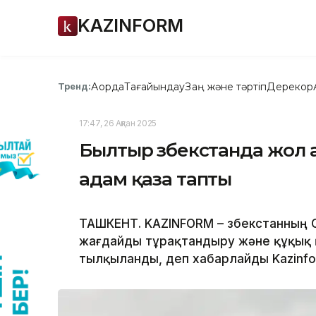
KAZINFORM
Ақорда
Тағайындау
Заң және тәртіп
Дерекқор
Тренд:
17:47, 26 Ақпан 2025
Былтыр Өзбекстанда жол 
адам қаза тапты
ТАШКЕНТ. KAZINFORM – Өзбекстанның
жағдайды тұрақтандыру және құқық 
тылқыланды, деп хабарлайды Kazinform 