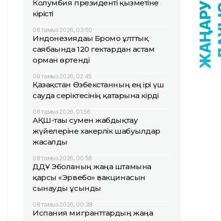
Колумбия президенті қызметіне
кірісті
08 тамыз 2026, 03:50
Индонезиядағы Бромо ұлттық
саябағында 120 гектардан астам
орман өртенді
08 тамыз 2026, 02:45
Қазақстан Өзбекстанның ең ірі үш
сауда серіктесінің қатарына кірді
08 тамыз 2026, 01:56
АҚШ-тағы сумен жабдықтау
жүйелеріне хакерлік шабуылдар
жасалды
08 тамыз 2026, 00:56
ДДҰ Эболаның жаңа штамына
қарсы «Эрвебо» вакцинасын
сынауды ұсынды
08 тамыз 2026, 00:38
Испания мигранттардың жаңа