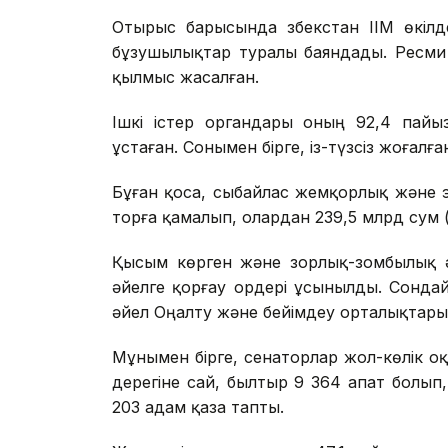
Отырыс барысында Өзбекстан ІІМ өкілд
бұзушылықтар туралы баяндады. Ресми
қылмыс жасалған.
Ішкі істер органдары оның 92,4 пайы
ұстаған. Сонымен бірге, із-түзсіз жоғал
Бұған қоса, сыбайлас жемқорлық және 
торға қамалып, олардан 239,5 млрд сум 
Қысым көрген және зорлық-зомбылық ә
әйелге қорғау ордері ұсынылды. Сонда
әйел Оңалту және бейімдеу орталықтар
Мұнымен бірге, сенаторлар жол-көлік оқ
дерегіне сай, былтыр 9 364 апат болып
203 адам қаза тапты.