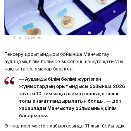
Фото: Kazinform
Тексеру қорытындысы бойынша Маңғыстау
аудандық білім бөліміне мәселені шешуге қатысты
нақты тапсырмалар берілген.
— Аудандық білім бөлімі жүргізген
жұмыстардың қорытындысы бойынша 2026
жылғы 10 тамызда азаматшаның өтініші
толық қанағаттандырылатын болды, — деп
хабарлады Маңғыстау облысының білім
басқармасы.
Өтініш иесі мектеп қабырғасында 11 жыл бойы үздік