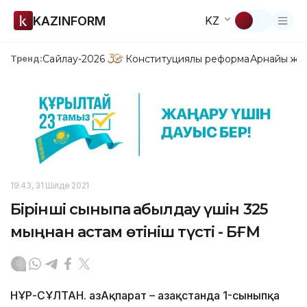
KAZINFORM
KZ
Сайлау-2026
Конституциялық реформа
Арнайы жо
Тренд:
19:43, 31 Шілде 2021
Бірінші сыныпқа қабылдау үшін 325
мыңнан астам өтініш түсті - БҒМ
НҰР-СҰЛТАН. ҚазАқпарат – Қазақстанда 1-сыныпқа