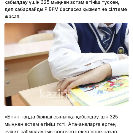
қабылдау үшін 325 мыңнан астам өтініш түскен,
деп хабарлайды ҚР БҒМ баспасөз қызметіне сілтеме
жасап.
«Бүгінгі таңда бірінші сыныпқа қабылдау үшін 325
мыңнан астам өтініш түсті. Ата-аналарға ертең
құжат қабылдаудың соңғы күні екендігіне назар