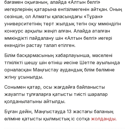
бағамен оқығанын, алайда «Алтын белгі»
иегерлерінің қатарына енгізілмегенін айтқан. Оның
сөзінше, ол Алматы қаласындағы «Тұран»
университетінің төрт жылдық тегін оқу мүмкіндігін
конкурс арқылы жеңіп алған. Алайда аталған
мүмкіндікті пайдалану үшін «Алтын белгі» иегері
екендігін растау талап етілген.
Білім басқармасының хабарлауынша, мәселені
түпкілікті шешу үшін өтініш иесіне Шетпе ауылында
орналасқан Маңғыстау аудандық білім бөліміне
жүгіну ұсынылды.
Сонымен қатар, осы жағдайға байланысты
жауапты тұлғаларға қатысты тиісті шаралар
қолданылатыны айтылды.
Бұған дейін, Маңғыстауда 13 жастағы баланың
өліміне қатысты қылмыстық іс сотқа
жолданды.