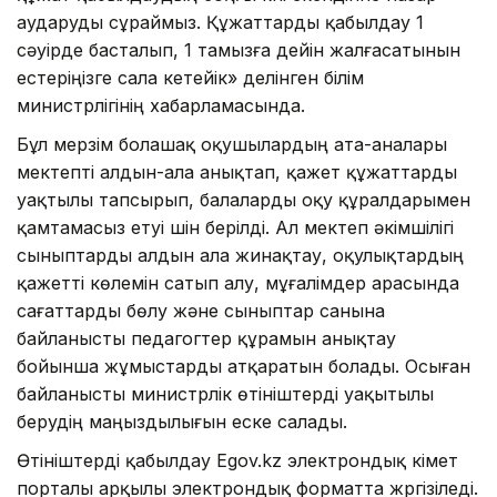
аударуды сұраймыз. Құжаттарды қабылдау 1
сәуірде басталып, 1 тамызға дейін жалғасатынын
естеріңізге сала кетейік» делінген білім
министрлігінің хабарламасында.
Бұл мерзім болашақ оқушылардың ата-аналары
мектепті алдын-ала анықтап, қажет құжаттарды
уақтылы тапсырып, балаларды оқу құралдарымен
қамтамасыз етуі үшін берілді. Ал мектеп әкімшілігі
сыныптарды алдын ала жинақтау, оқулықтардың
қажетті көлемін сатып алу, мұғалімдер арасында
сағаттарды бөлу және сыныптар санына
байланысты педагогтер құрамын анықтау
бойынша жұмыстарды атқаратын болады. Осыған
байланысты министрлік өтініштерді уақытылы
берудің маңыздылығын еске салады.
Өтініштерді қабылдау Еgov.kz электрондық үкімет
порталы арқылы электрондық форматта жүргізіледі.