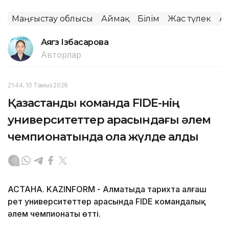
Маңғыстау облысы
Аймақ
Білім
Жас түлек
Ақ
Аягөз Ізбасарова
Авторлар
21:44, 10 Тамыз 2026
Қазақстандық команда FIDE-нің
университеттер арасындағы әлем
чемпионатында қола жүлде алды
АСТАНА. KAZINFORM - Алматыда тарихта алғаш
рет университеттер арасында FIDE командалық
әлем чемпионаты өтті.