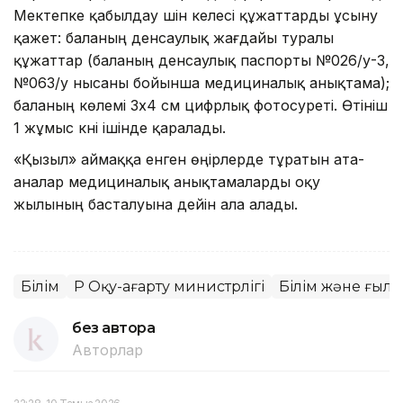
Мектепке қабылдау үшін келесі құжаттарды ұсыну
қажет: баланың денсаулық жағдайы туралы
құжаттар (баланың денсаулық паспорты №026/у-3,
№063/у нысаны бойынша медициналық анықтама);
баланың көлемі 3х4 см цифрлық фотосуреті. Өтініш
1 жұмыс күні ішінде қаралады.
«Қызыл» аймаққа енген өңірлерде тұратын ата-
аналар медициналық анықтамаларды оқу
жылының басталуына дейін ала алады.
Білім
ҚР Оқу-ағарту министрлігі
Білім және ғыл
без автора
Авторлар