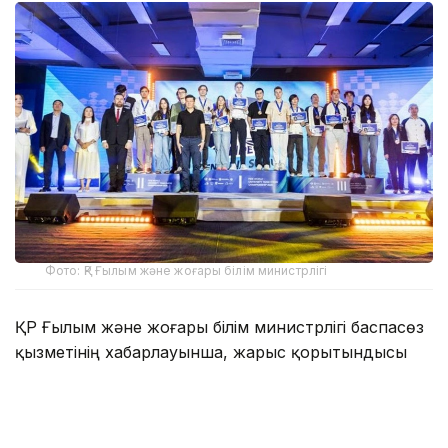
Фото: ҚР Ғылым және жоғары білім министрлігі
ҚР Ғылым және жоғары білім министрлігі баспасөз
қызметінің хабарлауынша, жарыс қорытындысы
бойынша Ural State Mining University (Ресей)
командасы чемпион атанса, Saint Louis University
(АҚШ) күміс жүлдені иеленді. Үшінші орынға Қазақ