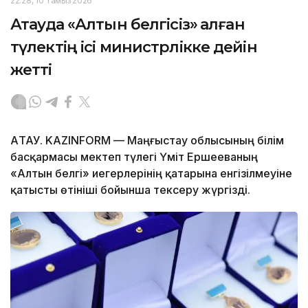
22:28, 10 Тамыз 2026
Ақтауда «Алтын белгісіз» қалған
түлектің ісі министрлікке дейін
жетті
АҚТАУ. KAZINFORM — Маңғыстау облысының білім
басқармасы мектеп түлегі Үміт Ершееваның
«Алтын белгі» иегерлерінің қатарына енгізілмеуіне
қатысты өтініші бойынша тексеру жүргізді.