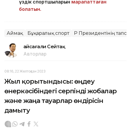
үздік спортшыларын
марапаттаған
болатын.
Аймақ
Бұқаралық спорт
ҚР Президентінің тапсы
Ғайсағали Сейтақ
Авторлар
08:16, 22 Желтоқсан 2023
Жыл қорытындысы: өңдеу
өнеркәсібіндегі серпінді жобалар
және жаңа тауарлар өндірісін
дамыту