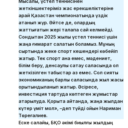
Мысалы, үстел теннисінен
жеткіншектеріміз жас ерекшеліктеріне
қарай Қазақстан чемпионатында үздік
атанып жүр. Әйтсе де, олардың
жаттығатын жері талапқа сай келмейді.
Сондықтан 2025 жылы үстел теннисі үшін
жаңа ғимарат салатын боламыз. Мұның
сыртында жеке спорт кешендері көбейіп
жатыр. Тек спорт қана емес, мәдениет,
білім беру, денсаулық сақтау саласында қол
жеткізілген табыстар аз емес. Сол сияқты
экономиканың барлық саласында жыл жақсы
қорытындыланып жатыр. Әсіресе,
инвестиция тартуда көптеген жұмыстар
атқарылуда. Қорыта айтқанда, жаңа жылдан
күтер үміт мол», –деп түйді ойын Нариман
Төреғалиев.
Еске салайық, БҚО әкімі биылғы жылдың