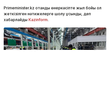
Primeminister.kz отандық өнеркәсіпте жыл бойы қол
жеткізілген нәтижелерге шолу ұсынды, деп
хабарлайды
Кazinform
.
Фото: primeminister.kz
Биыл еліміз Мемлекет басшысы Қасым-Жомарт
Тоқаевтың «Әділетті Қазақстанның экономикалық
бағдары» атты Қазақстан халқына Жолдауында