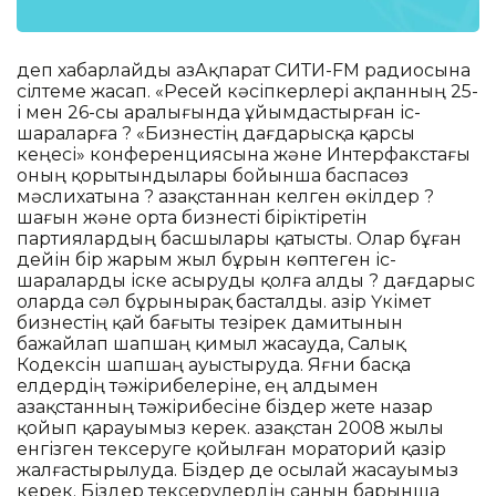
деп хабарлайды ҚазАқпарат СИТИ-FM радиосына
сілтеме жасап. «Ресей кәсіпкерлері ақпанның 25-
і мен 26-сы аралығында ұйымдастырған іс-
шараларға ? «Бизнестің дағдарысқа қарсы
кеңесі» конференциясына және Интерфакстағы
оның қорытындылары бойынша баспасөз
мәслихатына ? Қазақстаннан келген өкілдер ?
шағын және орта бизнесті біріктіретін
партиялардың басшылары қатысты. Олар бұған
дейін бір жарым жыл бұрын көптеген іс-
шараларды іске асыруды қолға алды ? дағдарыс
оларда сәл бұрынырақ басталды. Қазір Үкімет
бизнестің қай бағыты тезірек дамитынын
бажайлап шапшаң қимыл жасауда, Салық
Кодексін шапшаң ауыстыруда. Яғни басқа
елдердің тәжірибелеріне, ең алдымен
Қазақстанның тәжірибесіне біздер жете назар
қойып қарауымыз керек. Қазақстан 2008 жылы
енгізген тексеруге қойылған мораторий қазір
жалғастырылуда. Біздер де осылай жасауымыз
керек. Біздер тексерулердің санын барынша