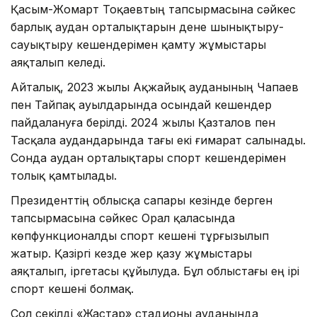
Қасым-Жомарт Тоқаевтың тапсырмасына сәйкес
барлық аудан орталықтарын дене шынықтыру-
сауықтыру кешендерімен қамту жұмыстары
аяқталып келеді.
Айталық, 2023 жылы Ақжайық ауданының Чапаев
пен Тайпақ ауылдарында осындай кешендер
пайдалануға берілді. 2024 жылы Қазталов пен
Тасқала аудандарында тағы екі ғимарат салынады.
Сонда аудан орталықтары спорт кешендерімен
толық қамтылады.
Президенттің облысқа сапары кезінде берген
тапсырмасына сәйкес Орал қаласында
көпфункционалды спорт кешені тұрғызылып
жатыр. Қазіргі кезде жер қазу жұмыстары
аяқталып, іргетасы құйылуда. Бұл облыстағы ең ірі
спорт кешені болмақ.
Сол секілді «Жастар» стадионы ауданында