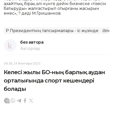
азайттық, бірақ әлі күнге дейін бизнеске «тізесін
батыруды» жалғастырып отырғаны жасырын
емес», ? деді М.Гришанков.
ҚР Президентінің тапсырмалары - іс жүзінде
Әлем
без автора
Авторлар
08:38, 24 Желтоқсан 2023
Келесі жылы БҚО-ның барлық аудан
орталығында спорт кешендері
болады