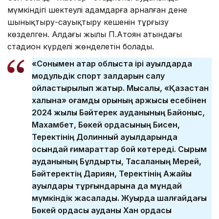
мүмкіндігі шектеулі адамдарға арналған дене
шынықтыру-сауықтыру кешенін тұрғызу
көзделген. Алдағы жылы П.Атоян атындағы
стадион күрделі жөнделетін болады.
«Сонымен қатар облыста ірі ауылдарда
модульдік спорт залдарын салу
ойластырылып жатыр. Мысалы, «Қазақстан
халқына» қоғамдық қорының қаржысы есебінен
2024 жылы Бәйтерек ауданының Байқоныс,
Махамбет, Бөкей ордасының Бисен,
Теректінің Долинный ауылдарында
осындай ғимараттар бой көтереді. Сырым
ауданының Бұлдырты, Тасқаланың Мерей,
Бәйтеректің Дариян, Теректінің Ақжайық
ауылдары тұрғындарына да мұндай
мүмкіндік жасалады. Жуырда шалғайдағы
Бөкей ордасы ауданы Хан ордасы