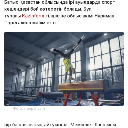
Батыс Қазақстан облысында ірі ауылдарда спорт
кешендері бой көтеретін болады. Бұл
туралы
Kazinform
тілшісіне облыс әкімі Нариман
Төреғалиев мәлім етті.
Фото: freepik.com
Өңір басшысының айтуынша, Мемлекет басшысы