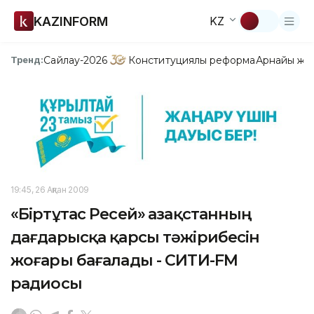
KAZINFORM
KZ
Сайлау-2026
Конституциялық реформа
Арнайы жо
Тренд:
19:45, 26 Ақпан 2009
«Біртұтас Ресей» Қазақстанның
дағдарысқа қарсы тәжірибесін
жоғары бағалады - СИТИ-FM
радиосы