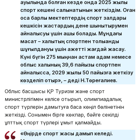
ауылында болған кезде онда 2025 жылы
спорт кешені салынатынын жеткіздім. Оған
қоса барлық мектептердің спорт залдары
кешкісін жастардың дене шынықтырумен
айналысуы үшін ашық болады. Мұндағы
мақсат – халықтың спортпен толыққанды
шұғылдануы үшін қажетті жағдай жасау.
Күні бүгін 275 мыңнан астам адам немесе
облыс халқының 39,6 пайызы спортпен
айналысса, 2029 жылы 50 пайызға жеткізу
көзделіп отыр», – деді Н.Төреғалиев.
Облыс басшысы ҚР Туризм және спорт
министрлігімен келісе отырып, олимпиадалық
спорт түрлерін дамытуға баса көңіл бөлінетінін
жеткізді. Сонымен бірге көкпар, бәйге секілді
ұлттық спорт түрлері ұмыт қалмайды.
«Өңірде спорт жақсы дамып келеді.