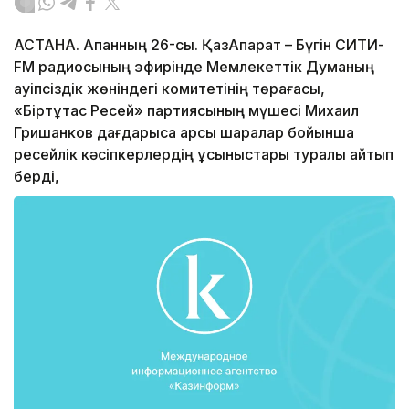
АСТАНА. Ақпанның 26-сы. ҚазАқпарат – Бүгін СИТИ-
FM радиосының эфирінде Мемлекеттік Думаның
қауіпсіздік жөніндегі комитетінің төрағасы,
«Біртұтас Ресей» партиясының мүшесі Михаил
Гришанков дағдарысқа қарсы шаралар бойынша
ресейлік кәсіпкерлердің ұсыныстары туралы айтып
берді,