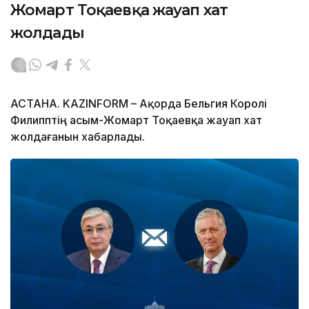
Жомарт Тоқаевқа жауап хат
жолдады
АСТАНА. KAZINFORM – Ақорда Бельгия Королі
Филипптің Қасым-Жомарт Тоқаевқа жауап хат
жолдағанын хабарлады.