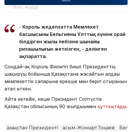
Фото: Ақорда
- Король жеделхатта Мемлекет
басшысының Бельгияның Ұлттық күніне орай
білдірген жылы лебізіне шынайы
ризашылығын жеткізген, - делінген
ақпаратта.
Сондай-ақ Король Филипп биыл Президенттің
шақыруы бойынша Қазақстанға жасайтын алдағы
мемлекеттік сапарына ерекше мән беріп отырғанын
атап өткен.
Айта кетейік, кеше Президент Солтүстік
Қазақстан облысының 90 жылдығымен
құттықтады
.
Қазақстан Президенті
Қасым-Жомарт Тоқаев
Бель