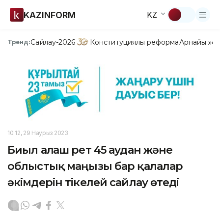
KAZINFORM
KZ
Сайлау-2026
Конституциялық реформа
Арнайы жо
Тренд:
10:12, 29 Наурыз 2023
Биыл алғаш рет 45 аудан және
облыстық маңызы бар қалалар
әкімдерін тікелей сайлау өтеді