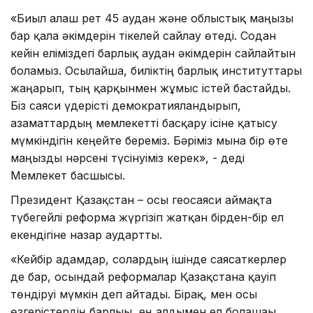
«Биыл алғаш рет 45 аудан және облыстық маңызы
бар қала әкімдерін тікелей сайлау өтеді. Содан
кейін еліміздегі барлық аудан әкімдерін сайлайтын
боламыз. Осылайша, биліктің барлық институттары
жаңарып, тың қарқынмен жұмыс істей бастайды.
Біз саяси үдерісті демократияландырып,
азаматтардың мемлекетті басқару ісіне қатысу
мүмкіндігін кеңейте береміз. Бәріміз мына бір өте
маңызды нәрсені түсінуіміз керек», - деді
Мемлекет басшысы.
Президент Қазақстан – осы геосаяси аймақта
түбегейлі реформа жүргізіп жатқан бірден-бір ел
екендігіне назар аудартты.
«Кейбір адамдар, солардың ішінде саясаткерлер
де бар, осындай реформалар Қазақстанға қауіп
төндіруі мүмкін деп айтады. Бірақ, мен осы
өзгерістердің барлығы, ең алдымен ел болашағы