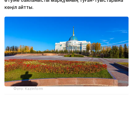
көңіл айтты.
Фото: Kazinform
– Ардақ Әмірқұлов бар саналы ғұмырын
кино өнеріне арнап, ұлт мәдениетін
ұлықтауға мол үлес қосты. Кәсіби киногер
ретінде «Отырардың күйреуі», «Абай»,