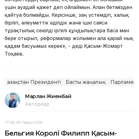
үшін ауадай қажет деп ойлаймын. Алған бетімізден
қайтуға болмайды. Керісінше, заң үстемдігі, халық
бірлігі, әлеуметтік әділдік және ішкі саяси
тұрақтылық секілді іргелі құндылықтарға баса мән
бере отырып, реформалар жолымен алға қарай нық
қадам басуымыз керек», - деді Қасым-Жомарт
Тоқаев.
Қазақстан Президенті
Басты жаңалық
Парламен
Марлан Жиембай
Авторлар
17:08, 08 Тамыз 2026
Бельгия Королі Филипп Қасым-