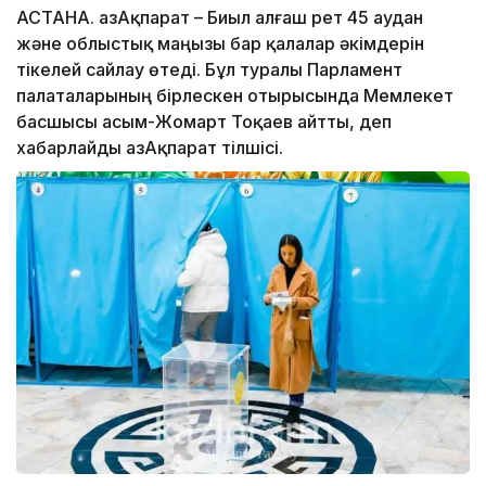
АСТАНА. ҚазАқпарат – Биыл алғаш рет 45 аудан
және облыстық маңызы бар қалалар әкімдерін
тікелей сайлау өтеді. Бұл туралы Парламент
палаталарының бірлескен отырысында Мемлекет
басшысы Қасым-Жомарт Тоқаев айтты, деп
хабарлайды ҚазАқпарат тілшісі.