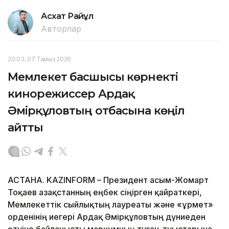
Асхат Райқұл
Авторлар
20:03, 07 Тамыз 2026
Мемлекет басшысы көрнекті
кинорежиссер Ардақ
Әмірқұловтың отбасына көңіл
айтты
АСТАНА. KAZINFORM – Президент Қасым-Жомарт
Тоқаев Қазақстанның еңбек сіңірген қайраткері,
Мемлекеттік сыйлықтың лауреаты және «Құрмет»
орденінің иегері Ардақ Әмірқұловтың дүниеден
өтуіне байланысты марқұмның туған-туыстарына