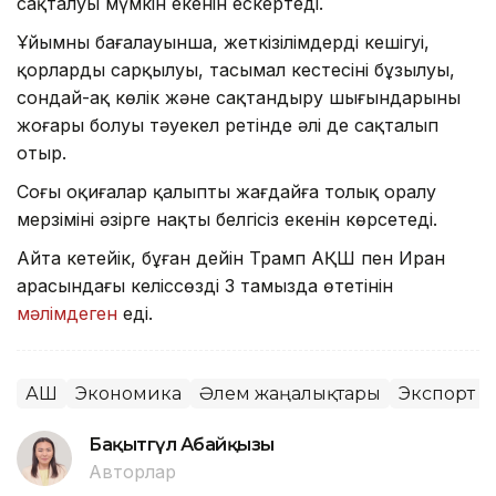
сақталуы мүмкін екенін ескертеді.
Ұйымның бағалауынша, жеткізілімдердің кешігуі,
қорлардың сарқылуы, тасымал кестесінің бұзылуы,
сондай-ақ көлік және сақтандыру шығындарының
жоғары болуы тәуекел ретінде әлі де сақталып
отыр.
Соңғы оқиғалар қалыпты жағдайға толық оралу
мерзімінің әзірге нақты белгісіз екенін көрсетеді.
Айта кетейік, бұған дейін Трамп АҚШ пен Иран
арасындағы келіссөздің 3 тамызда өтетінін
мәлімдеген
еді.
АҚШ
Экономика
Әлем жаңалықтары
Экспорт
Бақытгүл Абайқызы
Авторлар