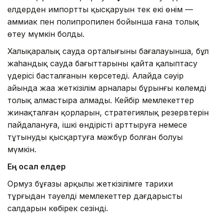
елдерден импорттың қысқаруын тек екі өнім —
аммиак пен полипропилен бойынша ғана толық
өтеу мүмкін болды.
Халықаралық сауда орталығының бағалауынша, бұл
жаһандық сауда бағыттарының қайта қалыптасу
үдерісі басталғанын көрсетеді. Алайда сәуір
айында жаңа жеткізілім арналары бұрынғы көлемді
толық алмастыра алмады. Кейбір мемлекеттер
жинақталған қорларын, стратегиялық резервтерін
пайдалануға, ішкі өндірісті арттыруға немесе
тұтынуды қысқартуға мәжбүр болған болуы
мүмкін.
Ең осал елдер
Ормуз бұғазы арқылы жеткізілімге тарихи
тұрғыдан тәуелді мемлекеттер дағдарыстың
салдарын көбірек сезінді.