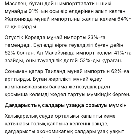
Мәселен, бұған дейін импортталатын шикі
мұнайдың 91%-ын осы өңір елдерінен алып келген
Жапонияда мұнай импортының жалпы көлемі 64%-
ға қысқарды.
Оңтүстік Кореяда мұнай импорты 23%-ға
төмендеді. Бұл елдің өңірге тәуелділігі бұған дейін
62% болған. Ал Малайзияда импорт көлемі 41%-ға
азайды, оның тәуелділік деңгейі 53%-ды құраған.
Сонымен қатар Таиланд мұнай импортын 62%-ға
арттырды. Бұған жергілікті мұнай өңдеу
компанияларының балама жеткізушілерден
қосымша көлемді жедел тартуы мүмкіндік берген.
Дағдарыстың салдары ұзаққа созылуы мүмкін
Халықаралық сауда орталығы қалыпты кеме
қатынасы толық қалпына келгеннің өзінде,
дағдарыстың экономикалық салдары ұзақ уақыт