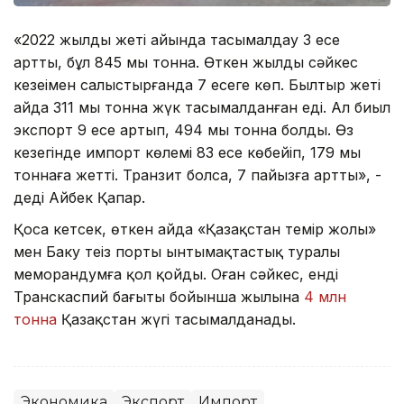
«2022 жылдың жеті айында тасымалдау 3 есе
артты, бұл 845 мың тонна. Өткен жылдың сәйкес
кезеңімен салыстырғанда 7 есеге көп. Былтыр жеті
айда 311 мың тонна жүк тасымалданған еді. Ал биыл
экспорт 9 есе артып, 494 мың тонна болды. Өз
кезегінде импорт көлемі 83 есе көбейіп, 179 мың
тоннаға жетті. Транзит болса, 7 пайызға артты», -
деді Айбек Қапар.
Қоса кетсек, өткен айда «Қазақстан темір жолы»
мен Баку теңіз порты ынтымақтастық туралы
меморандумға қол қойды. Оған сәйкес, енді
Транскаспий бағыты бойынша жылына
4 млн
тонна
Қазақстан жүгі тасымалданады.
Экономика
Экспорт
Импорт