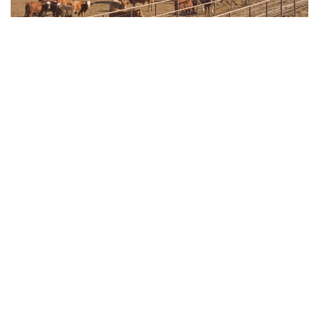
Фото: clear.ucdavis.edu
АҚШ-тағы ірі қара мал саны соңғы 70 жылдан астам
уақыттағы ең төменгі деңгейге түсті. Бұған негізгі мал
шаруашылығы өңірлеріндегі құрғақшылық
салдарынан жайылымдардың қысқаруы, сондай-ақ
жанармай, жұмыс күші мен жабдық құнының
қымбаттауы себеп болған. Соның салдарынан
көптеген фермер малын сатуға мәжбүр болды.
АҚШ-тың Еңбек статистикасы бюросының
мәліметінше, соңғы бір жылда сиыр еті бағасы