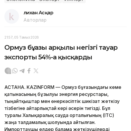
Әлихан Асқар
Авторлар
21:57, 05 Тамыз 2026
Ормуз бұғазы арқылы негізгі тауар
экспорты 54%-ға қысқарды
АСТАНА. KAZINFORM — Ормуз бұғазындағы кеме
қатынасының бұзылуы энергия ресурстары,
тыңайтқыштар мен өнеркәсіптік шикізат жеткізу
тізбегіне айтарлықтай кері әсерін тигізді. Бұл
туралы Халықаралық сауда орталығының (ITC)
жаңа талдамалық шолуында айтылған.
Импорттаушы елдер балама жеткізушілерді