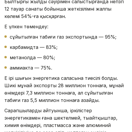
Былтырғы жылдың сәуірімен салыстырғанда негізгі
12 тауар санаты бойынша жеткізілімнің жалпы
көлемі 54%-ға қысқарған.
Ең үлкен төмендеу:
сұйытылған табиғи газ экспортында — 95%;
карбамидта — 83%;
метанолда — 80%;
аммиакта — 75%.
Ең ірі шығын энергетика саласына тиесілі болды.
Шикі мұнай экспорты 28 миллион тоннаға, мұнай
өнімдері 7,3 миллион тоннаға, ал сұйытылған
табиғи газ 5,5 миллион тоннаға азайды.
Сарапшылардың айтуынша, іркілістер
энергетикамен ғана шектелмей, тыңайтқыштар,
химия өнімдері, пластмасса және алюминий