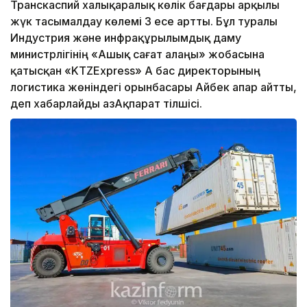
Транскаспий халықаралық көлік бағдары арқылы
жүк тасымалдау көлемі 3 есе артты. Бұл туралы
Индустрия және инфрақұрылымдық даму
министрлігінің «Ашық сағат алаңы» жобасына
қатысқан «KTZExpress» АҚ бас директорының
логистика жөніндегі орынбасары Айбек Қапар айтты,
деп хабарлайды ҚазАқпарат тілшісі.