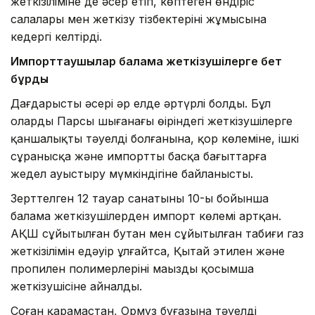
жеткізіліміне де әсер етіп, көптеген өндіріс
салалары мен жеткізу тізбектерінің жұмысына
кедергі келтірді.
Импорттаушылар балама жеткізушілерге бет
бұрды
Дағдарыстың әсері әр елде әртүрлі болды. Бұл
олардың Парсы шығанағы өңіріндегі жеткізушілерге
қаншалықты тәуелді болғанына, қор көлеміне, ішкі
сұранысқа және импортты басқа бағыттарға
жедел ауыстыру мүмкіндігіне байланысты.
Зерттелген 12 тауар санатының 10-ы бойынша
балама жеткізушілерден импорт көлемі артқан.
АҚШ сұйытылған бутан мен сұйытылған табиғи газ
жеткізілімін едәуір ұлғайтса, Қытай этилен және
пропилен полимерлерінің маңызды қосымша
жеткізушісіне айналды.
Соған қарамастан, Ормуз бұғазына тәуелді