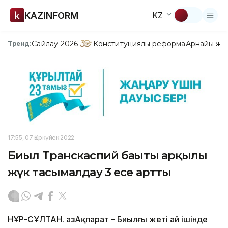
KAZINFORM
KZ
Сайлау-2026
Конституциялық реформа
Арнайы жо
Тренд:
17:55, 07 Қыркүйек 2022
Биыл Транскаспий бағыты арқылы
жүк тасымалдау 3 есе артты
НҰР-СҰЛТАН. ҚазАқпарат – Биылғы жеті ай ішінде