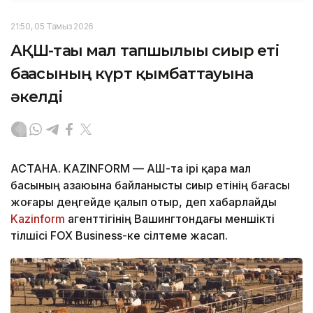
21:50, 05 Тамыз 2026
АҚШ-тағы мал тапшылығы сиыр еті
бағасының күрт қымбаттауына
әкелді
АСТАНА. KAZINFORM — АҚШ-та ірі қара мал
басының азаюына байланысты сиыр етінің бағасы
жоғары деңгейде қалып отыр, деп хабарлайды
Kazinform
агенттігінің Вашингтондағы меншікті
тілшісі FOX Business-ке сілтеме жасап.