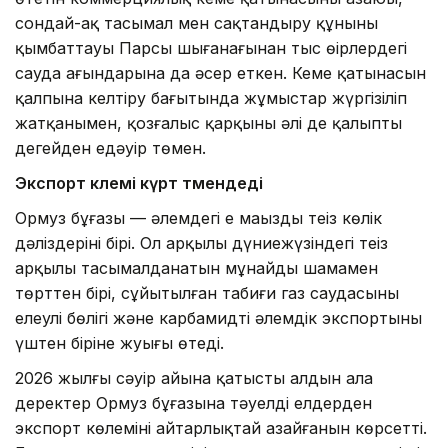
сондай-ақ тасымал мен сақтандыру құнының
қымбаттауы Парсы шығанағынан тыс өңірлердегі
сауда ағындарына да әсер еткен. Кеме қатынасын
қалпына келтіру бағытында жұмыстар жүргізіліп
жатқанымен, қозғалыс қарқыны әлі де қалыпты
деңгейден едәуір төмен.
Экспорт көлемі күрт төмендеді
Ормуз бұғазы — әлемдегі ең маңызды теңіз көлік
дәліздерінің бірі. Ол арқылы дүниежүзіндегі теңіз
арқылы тасымалданатын мұнайдың шамамен
төрттен бірі, сұйытылған табиғи газ саудасының
елеулі бөлігі және карбамидтің әлемдік экспортының
үштен біріне жуығы өтеді.
2026 жылғы сәуір айына қатысты алдын ала
деректер Ормуз бұғазына тәуелді елдерден
экспорт көлемінің айтарлықтай азайғанын көрсетті.