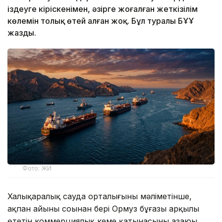
іздеуге кіріскенімен, әзірге жоғалған жеткізілім
көлемін толық өтей алған жоқ. Бұл туралы БҰҰ
жазды.
Фото: ЖИ
Халықаралық сауда орталығының мәліметінше,
ақпан айының соңынан бері Ормуз бұғазы арқылы
өтетін коммерциялық кеме қатынасының азаюы,