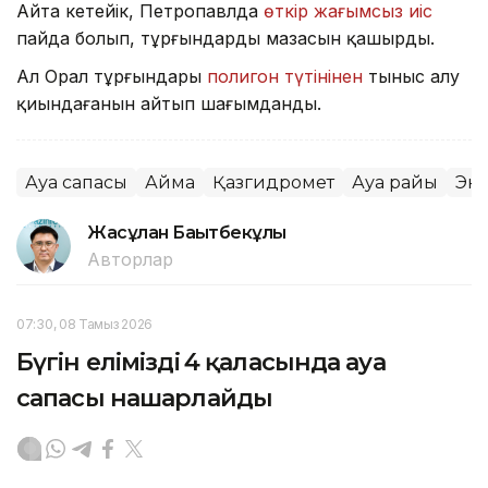
Айта кетейік, Петропавлда
өткір жағымсыз иіс
пайда болып, тұрғындардың мазасын қашырды.
Ал Орал тұрғындары
полигон түтінінен
тыныс алу
қиындағанын айтып шағымданды.
Ауа сапасы
Аймақ
Қазгидромет
Ауа райы
Эк
Жасұлан Бақытбекұлы
Авторлар
07:30, 08 Тамыз 2026
Бүгін еліміздің 4 қаласында ауа
сапасы нашарлайды