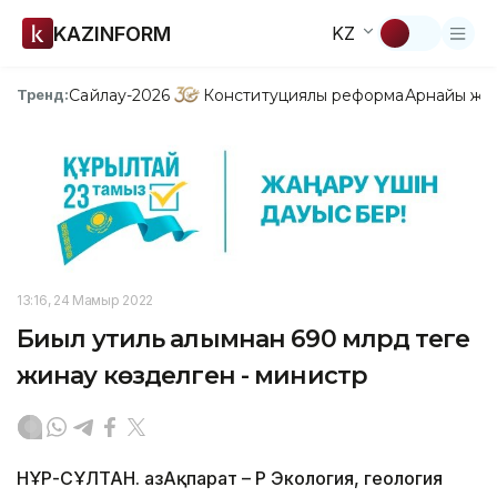
KAZINFORM
KZ
Сайлау-2026
Конституциялық реформа
Арнайы жо
Тренд:
13:16, 24 Мамыр 2022
Биыл утиль алымнан 690 млрд теңге
жинау көзделген - министр
НҰР-СҰЛТАН. ҚазАқпарат – ҚР Экология, геология