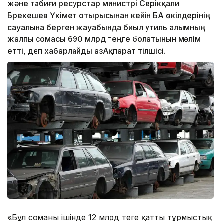
және табиғи ресурстар министрі Серікқали
Брекешев Үкімет отырысынан кейін БАҚ өкілдерінің
сауалына берген жауабында биыл утиль алымның
жалпы сомасы 690 млрд теңге болатынын мәлім
етті, деп хабарлайды ҚазАқпарат тілшісі.
«Бұл соманың ішінде 12 млрд теңге қатты тұрмыстық