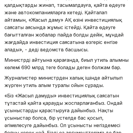
қалдықтарды жинап, тасымалдауға, қайта өңдеуге
және автокомпанияларға кетеді. Қайталап
айтамын, «Жасыл даму» АҚ өзінің инвестициялық
саясаты аясында жұмыс істейді. Қайта өңдеуге
бағытталған жобалар пайда болды дейік, мұндай
жағдайда инвестиция саясатына өзгеріс енгізе
алады», - деді ведомств басшысы.
Министрдің айтуына қарағанда, биыл утиль алымның
көлемі 690 млрд теңге болады деген болжам бар.
Журналистер министрден халық ішінде айтылып
жүрген утиль алым туралы ойын сұрады.
«Біз «Жасыл дамудың» инвестициялық саясатын
тұтастай қайта қарауды жоспарлағанбыз. Ондай
ұсыныстарды қарастыруға дайынбыз. Нақты
ұсыныстар болса, бір үстелде бас қосып,
әңгімелесуге дайынбыз. Ол ұсыныстың негіздемесі
болуы керек қой. Біздің өз аргументтеріміз де бар.