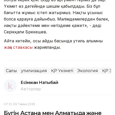
Үкімет өз деңгейінде шешім қабылдады. Біз бұл
бағытта жұмыс істеп жатырмыз. Нақты ұсыныс
болса қарауға дайынбыз. Мәлімдемелерден бөлек,
нақты дәйектеме мен негіздеме қажет», - деді
Серікқали Брекешев.
Айта кетейік, осы айдың басында утиль алымның
жаңа ставкасы
жарияланды.
Салық
утилизация
ҚР Үкіметі
Экология
ҚР Эк
Есімжан Нақтыбай
Авторлар
07:31, 09 Тамыз 2026
Бүгін Астана мен Алматыда және