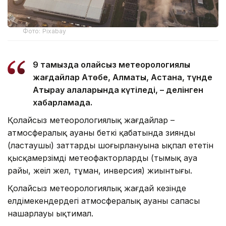
Фото: Pixabay
9 тамызда қолайсыз метеорологиялық
жағдайлар Ақтөбе, Алматы, Астана, түнде
Атырау қалаларында күтіледі, – делінген
хабарламада.
Қолайсыз метеорологиялық жағдайлар –
атмосфералық ауаның беткі қабатында зиянды
(ластаушы) заттардың шоғырлануына ықпал ететін
қысқамерзімді метеофакторлардың (тымық ауа
райы, жеңіл жел, тұман, инверсия) жиынтығы.
Қолайсыз метеорологиялық жағдай кезінде
елдімекендердегі атмосфералық ауаның сапасы
нашарлауы ықтимал.