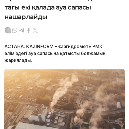
тағы екі қалада ауа сапасы
нашарлайды
АСТАНА. KAZINFORM – «Қазгидромет» РМК
еліміздегі ауа сапасына қатысты болжамын
жариялады.