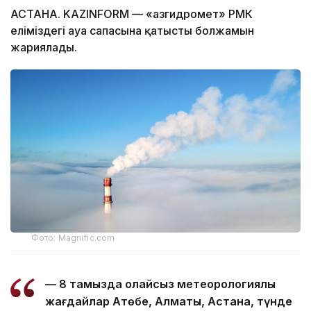
АСТАНА. KAZINFORM — «Қазгидромет» РМК
еліміздегі ауа сапасына қатысты болжамын
жариялады.
Фото: Magnific.com
— 8 тамызда қолайсыз метеорологиялық
жағдайлар Ақтөбе, Алматы, Астана, түнде