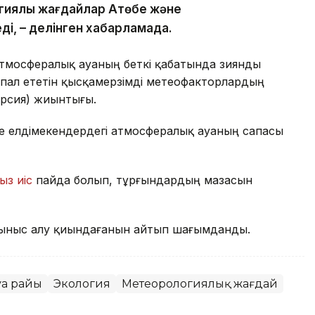
гиялық жағдайлар Ақтөбе және
ді, – делінген хабарламада.
атмосфералық ауаның беткі қабатында зиянды
пал ететін қысқамерзімді метеофакторлардың
ерсия) жиынтығы.
де елдімекендердегі атмосфералық ауаның сапасы
ыз иіс
пайда болып, тұрғындардың мазасын
ыныс алу қиындағанын айтып шағымданды.
уа райы
Экология
Метеорологиялық жағдай