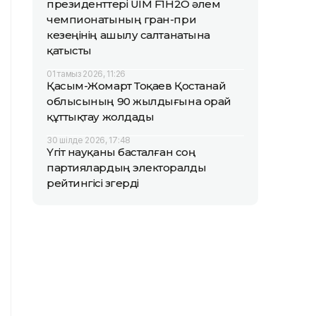
президенттері UIM F1H2O әлем
чемпионатының гран-при
кезеңінің ашылу салтанатына
қатысты
01 тамыз 2026, 11:26
Қасым-Жомарт Тоқаев Қостанай
облысының 90 жылдығына орай
құттықтау жолдады
30 шілде 2026, 17:48
Үгіт науқаны басталған соң
партиялардың электоралды
рейтингісі өзгерді