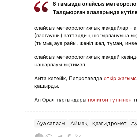
6 тамызда қолайсыз метеороло
Талдықорған қалаларында күтіле
Қолайсыз метеорологиялық жағдайлар – 
(ластаушы) заттардың шоғырлануына ық
(тымық ауа райы, жеңіл жел, тұман, инв
Қолайсыз метеорологиялық жағдай кезін
нашарлауы ықтимал.
Айта кетейік, Петропавлда
өткір жағымс
қашырды.
Ал Орал тұрғындары
полигон түтінінен
т
Ауа сапасы
Аймақ
Қазгидромет
А