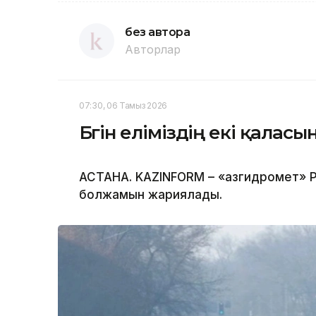
без автора
Авторлар
07:30, 06 Тамыз 2026
Бүгін еліміздің екі қала
АСТАНА. KAZINFORM – «Қазгидромет» Р
болжамын жариялады.