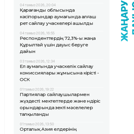
04 тамыз 2026, 20:04
Қарағанды облысында
кәсіпорындар аумағында алғаш
рет сайлау учаскелері ашылды
04 тамыз 2026, 16:55
Респонденттердің 72,3%-ы жаңа
Құрылтай үшін дауыс беруге
дайын
03 тамыз 2026, 12:34
Ел аумағында учаскелік сайлау
комиссиялары жұмысына кірісті -
ОСК
01 тамыз 2026, 19:22
Партиялар сайлаушылармен
жүздесті: мектептерде және өндіріс
орындарында өзекті мәселелер
талқыланды
01 тамыз 2026, 13:50
Орталық Азия елдерінің