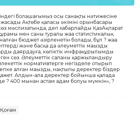
шіндегі болашағымыз осы санақтың нәтижесіне
жасады Ақтөбе қаласы әкімінің орынбасары
сөз мәслихатында, деп хабарлайды ҚазАқпарат
 құрамы мен саны туралы жаңа статистикалық
алған бюджет әзірленетін болады, бұл ? жаңа
птердің және басқа да әлеуметтік маңызды
арды даярдауға, көліктік инфрақұрылымды
еген сөз. Әлеуметтік саланы қаржыландыру
млекеттік нормативтерге негізделе отырып
сепке алған маңызды, нақтылы деректер біздер
 қажет. Алдын-ала деректер бойынша қалада
де ? 400 мыңнан астам адам болуы мүмкін», ?
Қоғам