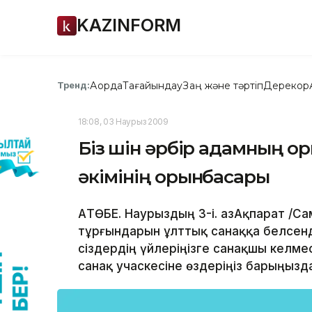
KAZINFORM
Ақорда
Тағайындау
Заң және тәртіп
Дерекқор
Тренд:
18:08, 03 Наурыз 2009
Біз үшін әрбір адамның о
әкімінің орынбасары
АҚТӨБЕ. Наурыздың 3-і. ҚазАқпарат /С
тұрғындарын ұлттық санаққа белсенд
сіздердің үйлеріңізге санақшы келм
санақ учаскесіне өздеріңіз барыңызд