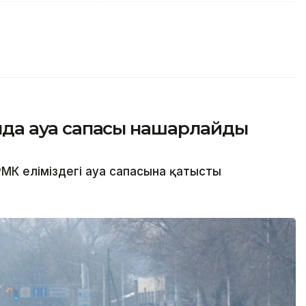
сында ауа сапасы нашарлайды
МК еліміздегі ауа сапасына қатысты