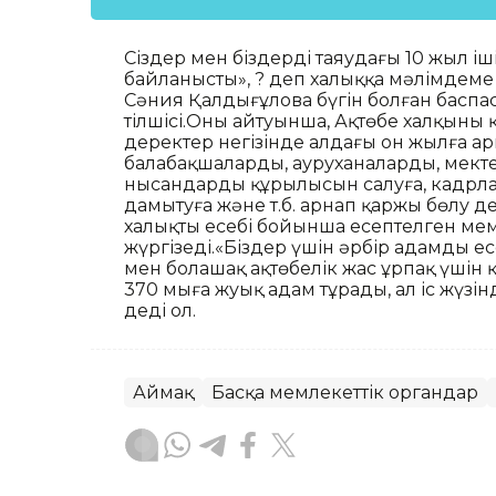
Сіздер мен біздердің таяудағы 10 жыл і
байланысты», ? деп халыққа мәлімдеме 
Сәния Қалдығұлова бүгін болған баспа
тілшісі.Оның айтуынша, Ақтөбе халқының
деректер негізінде алдағы он жылға арн
балабақшалардың, ауруханалардың, мекте
нысандардың құрылысын салуға, кадрл
дамытуға және т.б. арнап қаржы бөлу д
халықтың есебі бойынша есептелген ме
жүргізеді.«Біздер үшін әрбір адамды е
мен болашақ ақтөбелік жас ұрпақ үшін
370 мыңға жуық адам тұрады, ал іс жүзін
деді ол.
Аймақ
Басқа мемлекеттік органдар