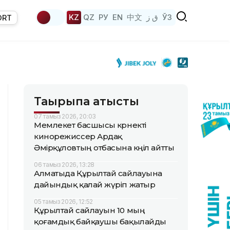
KZ
QZ
РУ
EN
中文
ق ز
ЎЗ
ORT
Тақырыпқа қатысты
07 тамыз 2026, 20:03
Мемлекет басшысы көрнекті
кинорежиссер Ардақ
Әмірқұловтың отбасына көңіл айтты
06 тамыз 2026, 13:28
Алматыда Құрылтай сайлауына
дайындық қалай жүріп жатыр
05 тамыз 2026, 12:52
Құрылтай сайлауын 10 мың
қоғамдық байқаушы бақылайды