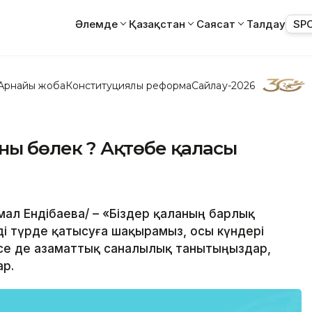
Әлемде
Қазақстан
Саясат
Талдау
SP
Арнайы жоба
Конституциялық реформа
Сайлау-2026
рны бөлек ? Ақтөбе қаласы
амал Ендібаева/ – «Біздер қаланың барлық
і түрде қатысуға шақырамыз, осы күндері
есе де азаматтық саналылық танытыңыздар,
ар.