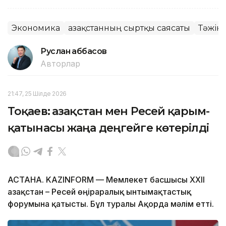
Экономика
Қазақстанның сыртқы саясаты
Тәжікс
Руслан Ғаббасов
Авторлар
21:47, 25 Шілде 2026
Тоқаев: Қазақстан мен Ресей қарым-
қатынасы жаңа деңгейге көтерілді
АСТАНА. KAZINFORM — Мемлекет басшысы XXII
Қазақстан – Ресей өңіраралық ынтымақтастық
форумына қатысты. Бұл туралы Ақорда мәлім етті.