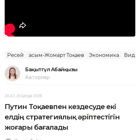
Ресей
Қасым-Жомарт Тоқаев
Экономика
Виде
Бақытгүл Абайқызы
Авторлар
20:47, 25 Шілде 2026
Путин Тоқаевпен кездесуде екі
елдің стратегиялық әріптестігін
жоғары бағалады