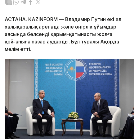
АСТАНА. KAZINFORM — Владимир Путин екі ел
халықаралық аренада және өңірлік ұйымдар
аясында белсенді қарым-қатынасты жолға
қойғанына назар аударды. Бұл туралы Ақорда
мәлім етті.