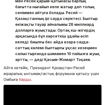
мен Ресей қарым-қатынасы барлық
бағытта нығайып келе жатыр деп толық
сеніммен айтуға болады. Ресей —
Қазақстанның ірі сауда серіктесі. Былтыр
екіжақты тауар айналымы 28 миллиард
долларға жуықтады. Ортақ күш-жігердің
арқасында бұл көрсеткіш ұдайы өсіп
келеді: биылғы бес айда өзара сауда-
саттық көлемі былтырғы ұқсас кезеңмен
салыстырғанда шамамен 10 пайызға жуық
артты, — деді Қасым-Жомарт Тоқаев.
Айта кетейік, Президент Қазақстан–Ресей
өңіраралық ынтымақтастық форумына қатысу үшін
Омбыға
барды.