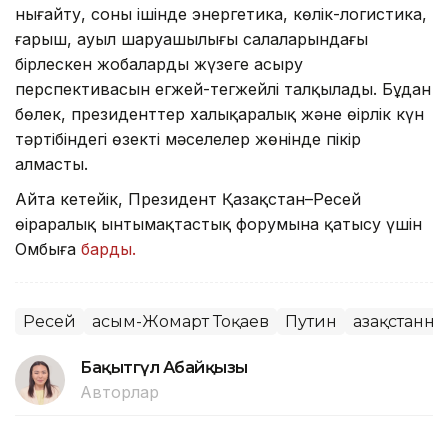
нығайту, соның ішінде энергетика, көлік-логистика,
ғарыш, ауыл шаруашылығы салаларындағы
бірлескен жобаларды жүзеге асыру
перспективасын егжей-тегжейлі талқылады. Бұдан
бөлек, президенттер халықаралық және өңірлік күн
тәртібіндегі өзекті мәселелер жөнінде пікір
алмасты.
Айта кетейік, Президент Қазақстан–Ресей
өңіраралық ынтымақтастық форумына қатысу үшін
Омбыға
барды.
Ресей
Қасым-Жомарт Тоқаев
Путин
Қазақстанн
Бақытгүл Абайқызы
Авторлар