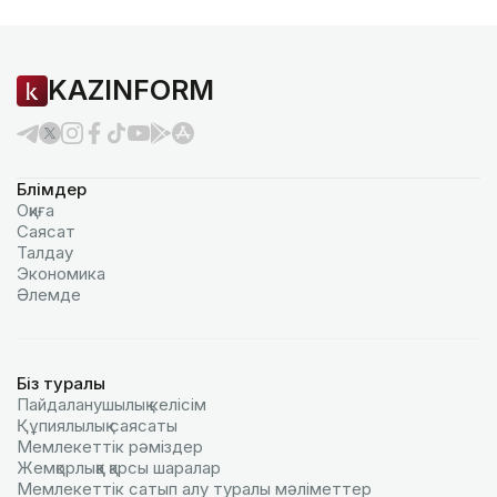
KAZINFORM
Бөлімдер
Оқиға
Саясат
Талдау
Экономика
Әлемде
Біз туралы
Пайдаланушылық келiciм
Құпиялылық саясаты
Мемлекеттік рәміздер
Жемқорлыққа қарсы шаралар
Мемлекеттік сатып алу туралы мәлiметтер