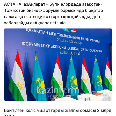
АСТАНА. ҚазАқпарат – Бүгін елордада Қазақстан-
Тәжікстан бизнес-форумы барысында бірқатар
салаға қатысты құжаттарға қол қойылды, деп
хабарлайды ҚазАқпарат тілшісі.
Бекітілген келісімшарттардың жалпы сомасы 2 млрд