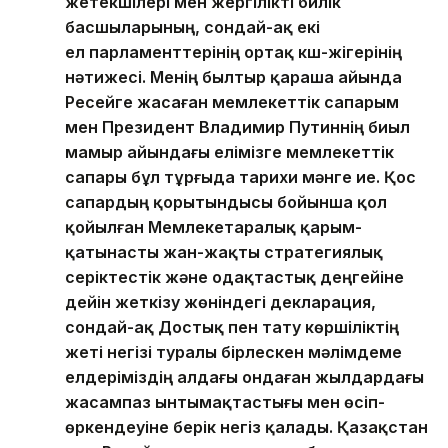
жетекшілері мен жергілікті билік
басшыларының, сондай-ақ екі
ел парламенттерінің ортақ күш-жігерінің
нәтижесі. Менің былтыр қараша айында
Ресейге жасаған мемлекеттік сапарым
мен Президент Владимир Путиннің биыл
мамыр айындағы елімізге мемлекеттік
сапары бұл тұрғыда тарихи мәнге ие. Қос
сапардың қорытындысы бойынша қол
қойылған Мемлекетаралық қарым-
қатынасты жан-жақты стратегиялық
серіктестік және одақтастық деңгейіне
дейін жеткізу жөніндегі декларация,
сондай-ақ Достық пен тату көршіліктің
жеті негізі туралы бірлескен мәлімдеме
елдеріміздің алдағы ондаған жылдардағы
жасампаз ынтымақтастығы мен өсіп-
өркендеуіне берік негіз қалады. Қазақстан