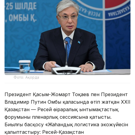
Фото: Ақорда
Президент Қасым-Жомарт Тоқаев пен Президент
Владимир Путин Омбы қаласында өтіп жатқан XXII
Қазақстан — Ресей өңіраралық ынтымақтастық
форумының пленарлық сессиясына қатысты.
Биылғы басқосу «Жаһандық логистика экожүйесін
қалыптастыру: Ресей-Қазақстан