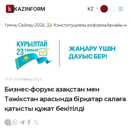
KAZINFORM
KZ
Сайлау-2026
Конституциялық реформа
Арнайы жо
Тренд:
17:07, 03 Мамыр 2023
Бизнес-форум: Қазақстан мен
Тәжікстан арасында бірқатар салаға
қатысты құжат бекітілді