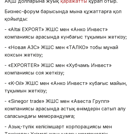
АҚШ долларына жуық
қаражатты
құрап отыр.
Бизнес-форум барысында мына құжаттарға қол
қойылды:
- «Altai EXPORT» ЖШС мен «Анко Инвест»
компаниясы арасында күнбағыс тұқымын жеткізу;
- «Новая АЗС» ЖШС мен «ТАЛКО» тобы мұнай
коксын жеткізу;
- «EXPORTER» ЖШС мен «Хубчамъ Инвест»
компаниясы соя жеткізу;
- «K-Oil» ЖШС мен «Анко Инвест» күбағыс майын,
тұқымын жеткізу;
- «Sinegor trade» ЖШС мен «Авеста Групп»
компаниясы арасында астық өнімдерін сатып алу
саласындағы меморандумға;
- Азық-түлік келісімшарт корпорациясы мен
Тәжікстан Үкіметі жанындағы мемлекеттік