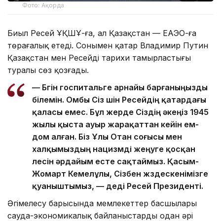
Фото: Ақорда
Биыл Ресей ҰҚШҰ-ға, ал Қазақстан — ЕАЭО-ға
төрағалық етеді. Сонымен қатар Владимир Путин
Қазақстан мен Ресейдің тарихи тамырластығы
туралы сөз қозғады.
— Бүгін госпитальге арнайы барғаныңызды
білемін. Омбы Сіз үшін Ресейдің қатардағы
қаласы емес. Бұл жерде Сіздің әкеңіз 1945
жылы қыста ауыр жарақаттан кейін ем-
дом алған. Біз Ұлы Отан соғысы мен
халқымыздың нацизмді жеңуге қосқан
үлесін әрдайым есте сақтаймыз. Қасым-
Жомарт Кемелұлы, Сізбен жүздескенімізге
қуаныштымыз, — деді Ресей Президенті.
Әңгімелесу барысында мемлекеттер басшылары
сауда-экономикалық байланыстарды одан әрі