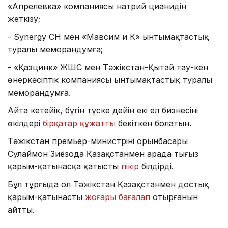
«Апрелевка» компаниясы натрий цианидін
жеткізу;
- Synergy CH мен «Мавсим и К» ынтымақтастық
туралы меморандумға;
- «Қазцинк» ЖШС мен Тәжікстан-Қытай тау-кен
өнеркәсіптік компаниясы ынтымақтастық туралы
меморандумға.
Айта кетейік, бүгін түске дейін екі ел бизнесінің
өкілдері
бірқатар құжатты
бекіткен болатын.
Тәжікстан премьер-министрінің орынбасары
Сулаймон Зиёзода Қазақстанмен арада тығыз
қарым-қатынасқа қатысты
пікір
білдірді.
Бұл тұрғыда ол Тәжікстан Қазақстанмен достық
қарым-қатынасты
жоғары бағалап
отырғанын
айтты.