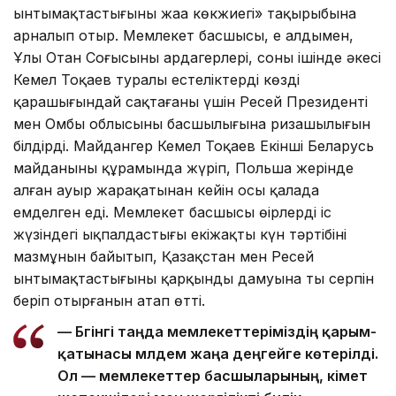
ынтымақтастығының жаңа көкжиегі» тақырыбына
арналып отыр. Мемлекет басшысы, ең алдымен,
Ұлы Отан Соғысының ардагерлері, соның ішінде әкесі
Кемел Тоқаев туралы естеліктерді көздің
қарашығындай сақтағаны үшін Ресей Президенті
мен Омбы облысының басшылығына ризашылығын
білдірді. Майдангер Кемел Тоқаев Екінші Беларусь
майданының құрамында жүріп, Польша жерінде
алған ауыр жарақатынан кейін осы қалада
емделген еді. Мемлекет басшысы өңірлердің іс
жүзіндегі ықпалдастығы екіжақты күн тәртібінің
мазмұнын байытып, Қазақстан мен Ресей
ынтымақтастығының қарқынды дамуына тың серпін
беріп отырғанын атап өтті.
— Бүгінгі таңда мемлекеттеріміздің қарым-
қатынасы мүлдем жаңа деңгейге көтерілді.
Ол — мемлекеттер басшыларының, үкімет