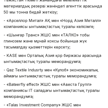
материалдық резерві жөніндегі агенттік арасында
50 мың тонна бидай жеткізу;
- «Арселлор Митал» АҚ мен «Норд Азия Металл»
компаниясы ынтымақтастық туралы келісімге;
- «Шынғар Транс» ЖШС мен «ТАЛКО» тобы
глинозем және мұнай коксы бойынша жүк
тасымалдау қызметтерін көрсету;
- KASE мен Орталық Азия қор биржасы арасында
ынтымақтастық туралы меморандумға;
- Qaz Textile Indusrty мен «Кулоб» экономикалық
аймағы ынтымақтастық туралы меморандумға;
- «Batееrfly effect» ЖШС мен «Авеста Групп»
компаниясы IT саладағы ынтымақтастық туралы
меморандумға;
- «Talas Investment Company» ЖШС мен