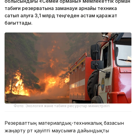
облысындағы «Семей орманы» мемлекеттік орман
табиғи резерватына заманауи арнайы техника
сатып алуға 3,1 млрд теңгеден астам қаражат
бағыттады.
Фото: Экология және табиғи ресурстар министрлігі
Резерваттың материалдық-техникалық базасын
жаңарту өрт қауіпті маусымға дайындықты