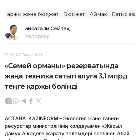
Қаржы және бюджет
Бюджет
Аймақ
Батыс Қаза
Ғайсағали Сейтақ
Авторлар
10:09, 07 Тамыз 2026
«Семей орманы» резерватында
жаңа техника сатып алуға 3,1 млрд
теңге қаржы бөлінді
АСТАНА. KAZINFORM – Экология және табиғи
ресурстар министрлігінің қолдауымен «Жасыл
даму» АҚ кәдеге жарату төлемдері есебінен Абай