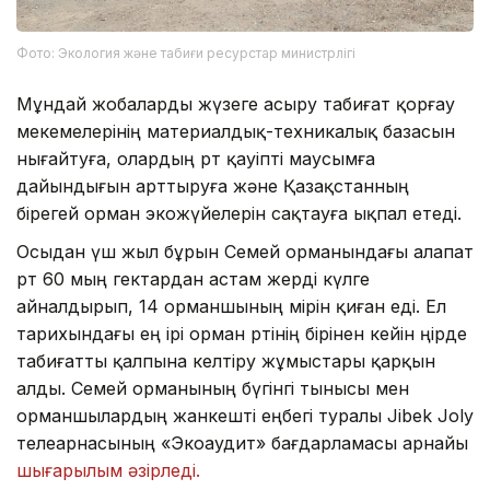
Фото: Экология және табиғи ресурстар министрлігі
Мұндай жобаларды жүзеге асыру табиғат қорғау
мекемелерінің материалдық-техникалық базасын
нығайтуға, олардың өрт қауіпті маусымға
дайындығын арттыруға және Қазақстанның
бірегей орман экожүйелерін сақтауға ықпал етеді.
Осыдан үш жыл бұрын Семей орманындағы алапат
өрт 60 мың гектардан астам жерді күлге
айналдырып, 14 орманшының өмірін қиған еді. Ел
тарихындағы ең ірі орман өртінің бірінен кейін өңірде
табиғатты қалпына келтіру жұмыстары қарқын
алды. Семей орманының бүгінгі тынысы мен
орманшылардың жанкешті еңбегі туралы Jibek Joly
телеарнасының «Экоаудит» бағдарламасы арнайы
шығарылым әзірледі.