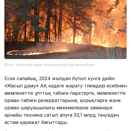
Фото: Экология және табиғи ресурстар министрлігі
Еске салайық, 2024 жылдан бүгінгі күнге дейін
«Жасыл даму» АҚ кәдеге жарату төлемдері есебінен
мемлекеттік ұлттық табиғи парктерге, мемлекеттік
орман табиғи резерваттарына, қорықтарға және
орман шаруашылығы мекемелеріне заманауи
арнайы техника сатып алуға 33,1 млрд теңгеден
астам қаражат бағыттады.