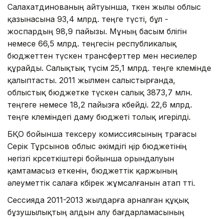
Салахатдинованың айтуынша, өткен жылы облыс
қазынасына 93,4 млрд. теңге түсті, бұл -
жоспардың 98,9 пайызы. Мұның басым бөлігін
немесе 66,5 млрд. теңгесін республикалық
бюджеттен түскен трансферттер мен несиелер
құрайды. Салықтық түсім 25,1 млрд. теңге көлемінде
қалыптасты. 2011 жылмен салыстырғанда,
облыстық бюджетке түскен салық 3873,7 млн.
теңгеге немесе 18,2 пайызға көбейді. 22,6 млрд.
теңге көлеміндегі даму бюджеті толық игерілді.
БҚО бойынша тексеру комиссиясының төрағасы
Серік Тұрсынов облыс әкімдігі өңір бюджетінің
негізгі көрсеткіштері бойынша орындалуын
қамтамасыз еткенін, бюджеттік қаржының
әлеуметтік салаға көбірек жұмсалғанын атап өтті.
Сессияда 2011-2013 жылдарға арналған құқық
бұзушылықтың алдын алу бағдарламасының