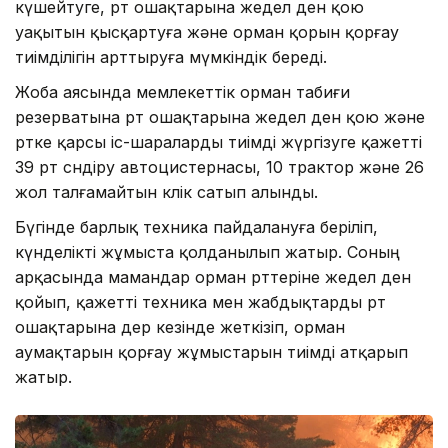
күшейтуге, өрт ошақтарына жедел ден қою
уақытын қысқартуға және орман қорын қорғау
тиімділігін арттыруға мүмкіндік береді.
Жоба аясында мемлекеттік орман табиғи
резерватына өрт ошақтарына жедел ден қою және
өртке қарсы іс-шараларды тиімді жүргізуге қажетті
39 өрт сөндіру автоцистернасы, 10 трактор және 26
жол талғамайтын көлік сатып алынды.
Бүгінде барлық техника пайдалануға беріліп,
күнделікті жұмыста қолданылып жатыр. Соның
арқасында мамандар орман өрттеріне жедел ден
қойып, қажетті техника мен жабдықтарды өрт
ошақтарына дер кезінде жеткізіп, орман
аумақтарын қорғау жұмыстарын тиімді атқарып
жатыр.