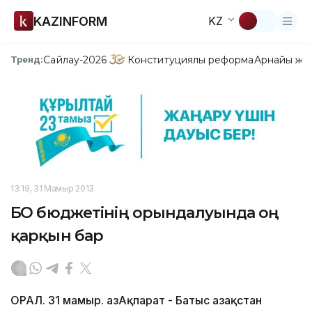
KAZINFORM
KZ
Сайлау-2026
Конституциялық реформа
Арнайы жо
Тренд:
13:19, 31 Мамыр 2013
БҚО бюджетінің орындалуында оң
қарқын бар
ОРАЛ. 31 мамыр. ҚазАқпарат - Батыс Қазақстан