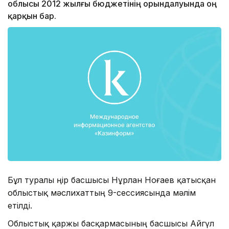
облысы 2012 жылғы бюджетінің орындалуында оң
қарқын бар.
Бұл туралы өңір басшысы Нұрлан Ноғаев қатысқан
облыстық мәслихаттың 9-сессиясында мәлім
етілді.
Облыстық қаржы басқармасының басшысы Айгүл