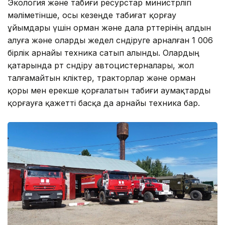
Экология және табиғи ресурстар министрлігі
мәліметінше, осы кезеңде табиғат қорғау
ұйымдары үшін орман және дала өрттерінің алдын
алуға және оларды жедел сөндіруге арналған 1 006
бірлік арнайы техника сатып алынды. Олардың
қатарында өрт сөндіру автоцистерналары, жол
талғамайтын көліктер, тракторлар және орман
қоры мен ерекше қорғалатын табиғи аумақтарды
қорғауға қажетті басқа да арнайы техника бар.