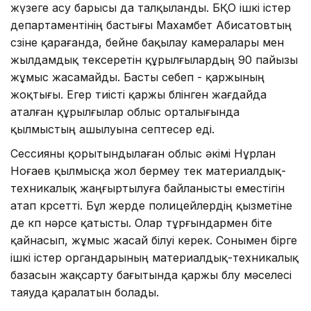
жүзеге асу барысы да талқыланды. БҚО ішкі істер
департаментінің бастығы Махамбет Абисатовтың
сөзіне қарағанда, бейне бақылау камералары мен
жылдамдық тексеретін құрылғылардың 90 пайызы
жұмыс жасамайды. Басты себеп - қаржының
жоқтығы. Егер тиісті қаржы бөлінген жағдайда
аталған құрылғылар облыс орталығында
қылмыстың ашылуына септесер еді.
Сессияны қорытындылаған облыс әкімі Нұрлан
Ноғаев қылмысқа жол бермеу тек материалдық-
техникалық жаңғыртылуға байланысты еместігін
атап көрсетті. Бұл жерде полицейлердің қызметіне
де көп нәрсе қатысты. Олар тұрғындармен біте
қайнасып, жұмыс жасай білуі керек. Сонымен бірге
ішкі істер органдарының материалдық-техникалық
базасын жақсарту бағытында қаржы бөлу мәселесі
таяуда қаралатын болады.