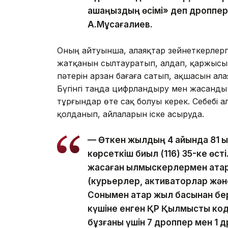
ақшаңыздың өсімі» деп дроппер
А.Мұсағалиев.
Оның айтуынша, алаяқтар зейнеткерлер
жатқанын сылтауратып, алдап, қаржысын 
пәтерін арзан бағаға сатып, ақшасын ала
Бүгінгі таңда цифрландыру мен жасанды
тұрғындар өте сақ болуы керек. Себебі 
қолданып, айлаларын іске асыруда.
— Өткен жылдың 4 айында 81 қылм
көрсеткіш биыл (116) 35-ке өсті
жасаған қылмыскерлермен қат
(курьерлер, активаторлар және
Сонымен қатар жыл басынан бер
күшіне енген ҚР Қылмыстық ко
бұзғаны үшін 7 дроппер мен 1 