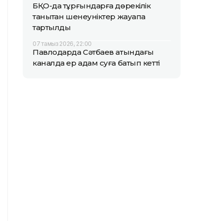
БҚО-да тұрғындарға дөрекілік
танытқан шенеуніктер жауапқа
тартылды
07 тамыз 2026, 22:00
Павлодарда Сәтбаев атындағы
каналда ер адам суға батып кетті