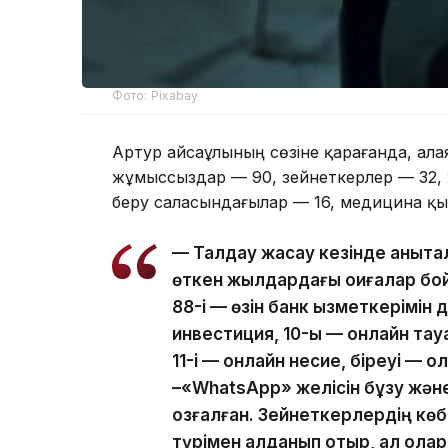
Фото: Pixabay
Артур Ғайсаұлының сөзіне қарағанда, ал
жұмыссыздар — 90, зейнеткерлер — 32, ж
беру саласындағылар — 16, медицина қы
— Талдау жасау кезінде анықтал
өткен жылдардағы оқиғалар бой
88-і — өзін банк қызметкерімін
инвестиция, 10-ы — онлайн тауа
11-і — онлайн несие, біреуі — қо
–«WhatsApp» желісін бұзу және
қозғалған. Зейнеткерлердің көб
түрімен алданып отыр, ал олар