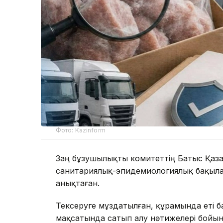
Фото: Kazinform
Заң бұзушылықты комитеттің Батыс Қаз
санитариялық-эпидемиологиялық бақыла
анықтаған.
Тексеруге мұздатылған, құрамында еті 
мақсатында сатып алу нәтижелері бойынш