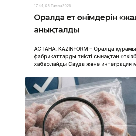
17:44, 08 Тамыз 2026
Оралда ет өнімдерін «жа
анықталды
АСТАНА. KAZINFORM – Оралда құрамы
фабрикаттарды тиісті сынақтан өткіз
хабарлайды Сауда және интеграция ми