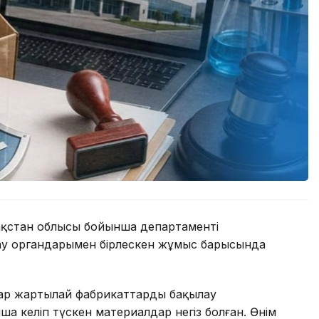
ақстан облысы бойынша департаменті
у органдарымен бірлескен жұмыс барысында
бар жартылай фабрикаттарды бақылау
а келіп түскен материалдар негіз болған. Өнім