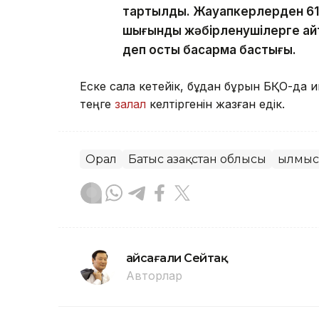
тартылды. Жауапкерлерден 61 
шығынды жәбірленушілерге қай
деп қосты басқарма бастығы.
Еске сала кетейік, бұдан бұрын БҚО-да 
теңге
залал
келтіргенін жазған едік.
Орал
Батыс Қазақстан облысы
Қылмыс
Ғайсағали Сейтақ
Авторлар