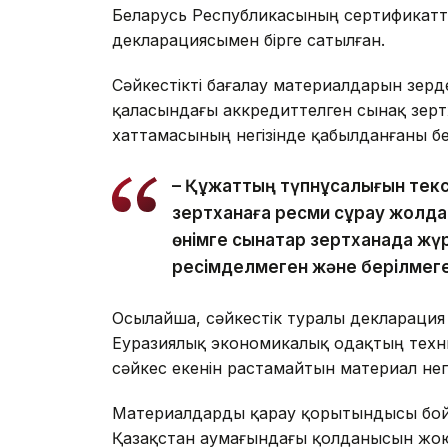
Беларусь Республикасының сертификатта
декларациясымен бірге сатылған.
Сәйкестікті бағалау материалдарын зер
қаласындағы аккредиттелген сынақ зерт
хаттамасының негізінде қабылданғаны бел
– Құжаттың түпнұсқалығын тек
зертханаға ресми сұрау жолдад
өнімге сынақтар зертханада жүр
ресімделмеген және берілмеге
Осылайша, сәйкестік туралы декларация 
Еуразиялық экономикалық одақтың техни
сәйкес екенін растамайтын материал негі
Материалдарды қарау қорытындысы бой
Қазақстан аумағындағы қолданысын жою