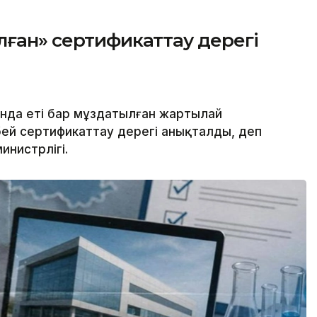
лған» сертификаттау дерегі
нда еті бар мұздатылған жартылай
бей сертификаттау дерегі анықталды, деп
нистрлігі.