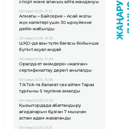
спорт және қаланың қайта жандануы
08 тамыз 2026, 21:13
Алматы – Байсерке – Ақсай жолы
жүк көліктері үшін 30 қыркүйекке
дейін жабылды
08 тамыз 2026, 18:00
ШҚО-да азық-түлік бағасы бойынша
бүгінгі ахуал қандай
08 тамыз 2026, 17:44
Оралда ет өнімдерін «жалған»
сертификаттау дерегі анықталды
08 тамыз 2026, 15:46
TikTok-та балағат сөз айтқан Тараз
тұрғыны 5 тәулікке қамалды
08 тамыз 2026, 01:36
Қызылордада абаттандыру
қағидаларын бұзған 7 мыңнан
астам адам жазаланды
08 тамыз 2026, 01:15