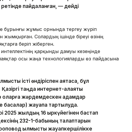
 ретінде пайдаланған, — дейді
ге бұрынғы жұмыс орнында тергеу жүріп
жымқырған. Солардың ішінде біреуі өзінің
яқтарға беріп жіберген.
 интеллектінің қарқынды дамуы кезеңінде
алаяқтар осы жаңа технологияларды өз пайдасына
ыстық істі өндіріспен аяқтасақ, бұл
. Қазіргі таңда интернет-алаяқтық
ар оларға жәрдемдескен адамдар
 басқалар) жауапқа тартылуда.
і 2025 жылдың 16 қыркүйегінен бастап
дексінің 232-1-бабының талаптарын
дроповод қылмыстық жауапкершілікке