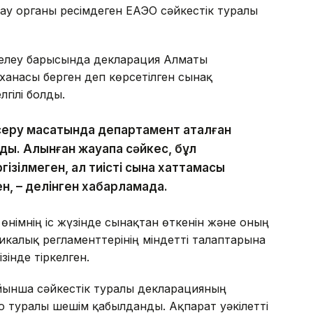
у органы ресімдеген ЕАЭО сәйкестік туралы
делеу барысында декларация Алматы
ханасы берген деп көрсетілген сынақ
гілі болды.
серу мақсатында департамент аталған
ы. Алынған жауапқа сәйкес, бұл
гізілмеген, ал тиісті сынақ хаттамасы
н, – делінген хабарламада.
өнімнің іс жүзінде сынақтан өткенін және оның
калық регламенттерінің міндетті талаптарына
зінде тіркелген.
ынша сәйкестік туралы декларацияның
 туралы шешім қабылданды. Ақпарат уәкілетті