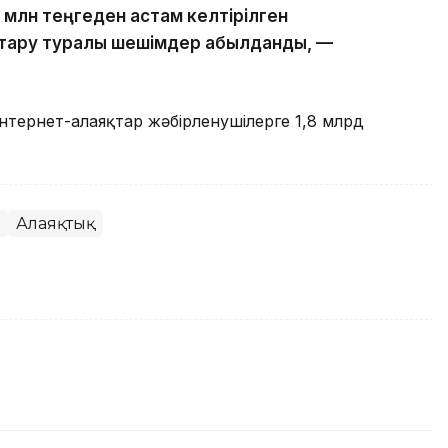
млн теңгеден астам келтірілген
тару туралы шешімдер қабылданды, —
интернет-алаяқтар жәбірленушілерге 1,8 млрд
Алаяқтық