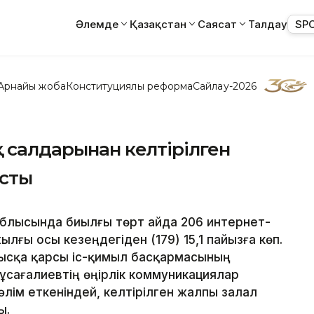
Әлемде
Қазақстан
Саясат
Талдау
SP
Арнайы жоба
Конституциялық реформа
Сайлау-2026
қ салдарынан келтірілген
асты
облысында биылғы төрт айда 206 интернет-
ылғы осы кезеңдегіден (179) 15,1 пайызға көп.
мысқа қарсы іс-қимыл басқармасының
ұсағалиевтің өңірлік коммуникациялар
лім еткеніндей, келтірілген жалпы залал
ы.