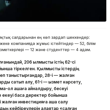
аяқтық салдарынан ең көп зардап шеккендер:
еке компанияда жұмыс істейтіндер — 52, білім
зметкерлері — 12 және студенттер — 4 адам.
ғанындай, 206 қылмыстық істің 62-сі
ынша тіркелген. Қылмыстық істердің
 деп таныстырғандар, 28-і — жалған
рды сатып алу, 61-і — қызмет көрсету,
лма-қол ақшаға айналдыру, бесеуі
 екеуі басқа деректер бойынша
і жалған инвестицияға ақша салу
дың кейбіреулерін алаяқтар «салған