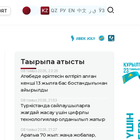
KZ
QZ
РУ
EN
中文
ق ز
ЎЗ
ORT
Тақырыпқа қатысты
08 тамыз 2026, 23:26
Ақтөбеде әріптесін өлтіріп алған
кенші 13 жылға бас бостандығынан
айырылды
08 тамыз 2026, 21:53
Түркістанда сайлаушыларға
жағдай жасау үшін цифрлық
технологиялар қолданылып жатыр
08 тамыз 2026, 21:27
Арқалыққа 70 жыл: жаңа жобалар,