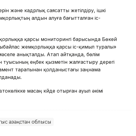
рін және кадрлық саясатты жетілдіру, ішкі
емқорлықтың алдын алуға бағытталған іс-
мқорлыққа қарсы мониторингі барысында Бөкей
«Сыбайлас жемқорлыққа қарсы іс-қимыл туралы»
әселе анықталды. Атап айтқанда, бөлім
 туысының еңбек қызметін жалғастыру дерегі
тамент тарапынан қолданыстағы заңнама
ылданады.
втокөлікке масаң күйде отырған ауыл әкімі
тыс Қазақстан облысы