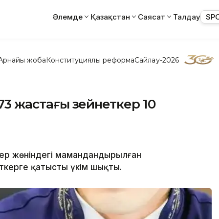
Әлемде
Қазақстан
Саясат
Талдау
SP
Арнайы жоба
Конституциялық реформа
Сайлау-2026
 73 жастағы зейнеткер 10
тер жөніндегі мамандандырылған
ткерге қатысты үкім шықты.