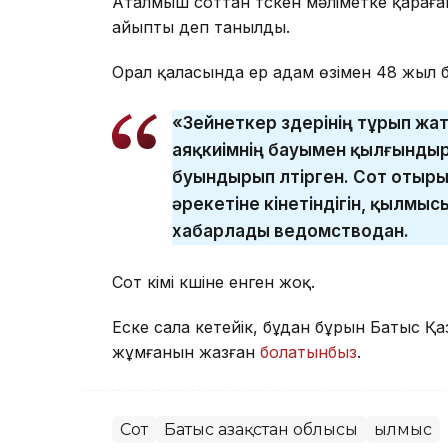
Аталмыш соттан түскен мәліметке қараған
айыпты деп танылды.
Орал қаласында ер адам өзімен 48 жыл б
«Зейнеткер өздерінің тұрып жа
аяқкиімнің бауымен қылғынды
буындырып өлтірген. Сот отыр
әрекетіне өкінетіндігін, қылмы
хабарлады ведомстводан.
Сот үкімі күшіне енген жоқ.
Еске сала кетейік, бұдан бұрын Батыс Қаз
жұмғанын жазған
болатынбыз
.
Сот
Батыс Қазақстан облысы
Қылмыс