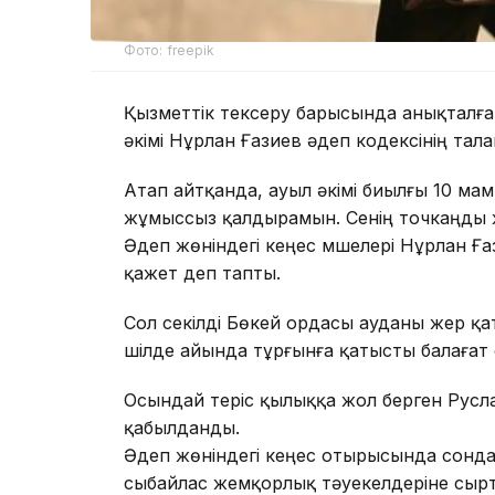
Фото: freepik
Қызметтік тексеру барысында анықталған
әкімі Нұрлан Ғазиев әдеп кодексінің тал
Атап айтқанда, ауыл әкімі биылғы 10 мам
жұмыссыз қалдырамын. Сенің точкаңды 
Әдеп жөніндегі кеңес мүшелері Нұрлан Ғаз
қажет деп тапты.
Сол секілді Бөкей ордасы ауданы жер қа
шілде айында тұрғынға қатысты балағат 
Осындай теріс қылыққа жол берген Русла
қабылданды.
Әдеп жөніндегі кеңес отырысында сондай
сыбайлас жемқорлық тәуекелдеріне сыр