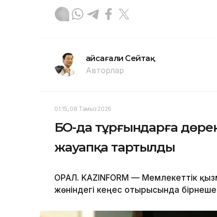
Ғайсағали Сейтақ
Авторлар
01:15, 08 Тамыз 2026
БҚО-да тұрғындарға дөре
жауапқа тартылды
ОРАЛ. KAZINFORM — Мемлекеттік қызме
жөніндегі кеңес отырысында бірнеше 