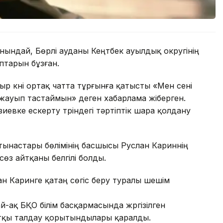
ындай, Бөрлі ауданы Кеңтүбек ауылдық округінің
аптарын бұзған.
ыр күні ортақ чатта тұрғынға қатысты «Мен сені
жауып тастаймын» деген хабарлама жіберген.
иевке ескерту түріндегі тәртіптік шара қолдану
тынастары бөлімінің басшысы Руслан Кариннің
сөз айтқаны белгілі болды.
н Каринге қатаң сөгіс беру туралы шешім
-ақ БҚО білім басқармасында жүргізілген
тқы талдау қорытындылары қаралды.