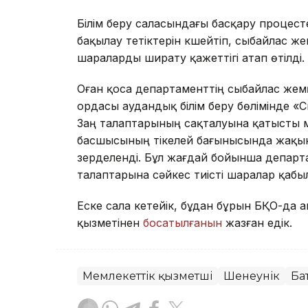
Білім беру саласындағы басқару процесте
бақылау тетіктерін күшейтіп, сыбайлас ж
шараларды ширату қажеттігі атап өтілді.
Оған қоса департаменттің сыбайлас же
ордасы аудандық білім беру бөлімінде 
Заң талаптарының сақталуына қатысты м
басшысының тікелей бағынысында жақын
зерделенді. Бұл жағдай бойынша депар
талаптарына сәйкес тиісті шаралар қаб
Еске сала кетейік, бұдан бұрын БҚО-да а
қызметінен
босатылғанын
жазған едік.
Мемлекеттік қызметші
Шенеунік
Ба