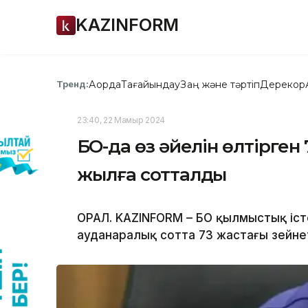
KAZINFORM
Ақорда
Тағайындау
Заң және тәртіп
Дерекқор
Тренд:
23:40, 22 Мамыр 2024
БҚО-да өз әйелін өлтірген
жылға сотталды
ОРАЛ. KAZINFORM – БҚО қылмыстық іс
ауданаралық сотта 73 жастағы зейне