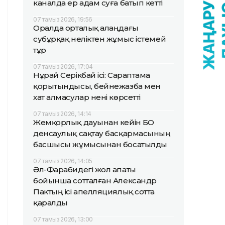
каналда ер адам суға батып кетті
07 тамыз 2026, 19:56
Оралда орталық алаңдағы
субұрқақ неліктен жұмыс істемей
тұр
07 тамыз 2026, 17:04
Нұрай Серікбай ісі: Сараптама
қорытындысы, бейнежазба мен
хат алмасулар нені көрсетті
07 тамыз 2026, 14:14
Жемқорлық дауынан кейін БҚО
денсаулық сақтау басқармасының
басшысы жұмысынан босатылды
07 тамыз 2026, 14:05
Әл-Фарабидегі жол апаты
бойынша сотталған Александр
Пактың ісі апелляциялық сотта
қаралды
07 тамыз 2026, 13:00