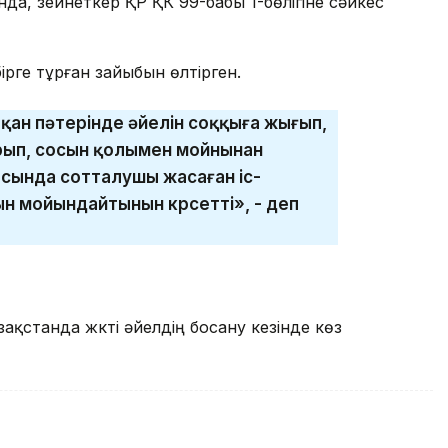
да, зейнеткер ҚР ҚК 99-бабы 1-бөлігіне сәйкес
ірге тұрған зайыбын өлтірген.
тқан пәтерінде әйелін соққыға жығып,
рып, сосын қолымен мойнынан
ысында сотталушы жасаған іс-
сын мойындайтынын көрсетті», - деп
ақстанда жүкті әйелдің босану кезінде көз