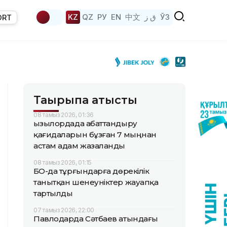
KZ
QZ
РУ
EN
中文
ق ز
ЎЗ
ORT
Тақырыпқа қатысты
08 тамыз 2026, 01:36
Қызылордада абаттандыру
қағидаларын бұзған 7 мыңнан
астам адам жазаланды
08 тамыз 2026, 01:15
БҚО-да тұрғындарға дөрекілік
танытқан шенеуніктер жауапқа
тартылды
07 тамыз 2026, 22:00
Павлодарда Сәтбаев атындағы