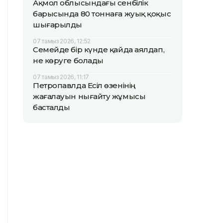
Ақмол облысындағы сенбілік
барысында 80 тоннаға жуық қоқыс
шығарылды
07 тамыз 2026, 12:52
Семейде бір күнде қайда аялдап,
не көруге болады
07 тамыз 2026, 11:17
Петропавлда Есіл өзенінің
жағалауын нығайту жұмысы
басталды