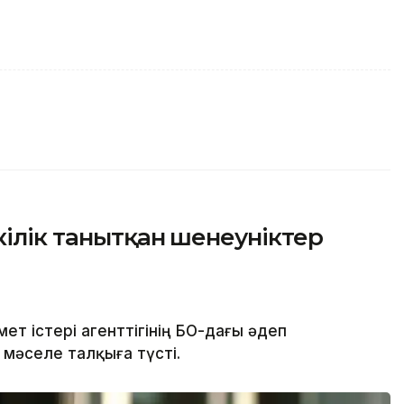
кілік танытқан шенеуніктер
т істері агенттігінің БҚО-дағы әдеп
мәселе талқыға түсті.