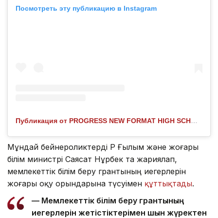
Посмотреть эту публикацию в Instagram
Публикация от PROGRESS NEW FORMAT HIGH SCHOOL | ЖЕКЕМЕНШІК МЕКТЕП (@progress_aktau)
Мұндай бейнероликтерді ҚР Ғылым және жоғары
білім министрі Саясат Нұрбек та жариялап,
мемлекеттік білім беру грантының иегерлерін
жоғары оқу орындарына түсуімен
құттықтады
.
— Мемлекеттік білім беру грантының
иегерлерін жетістіктерімен шын жүректен