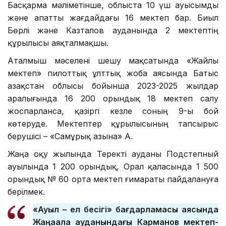
Басқарма мәліметінше, облыста 10 үш ауысымды
және апатты жағдайдағы 16 мектеп бар. Биыл
Бөрлі және Казталов ауданында 2 мектептің
құрылысы аяқталмақшы.
Аталмыш мәселені шешу мақсатында «Жайлы
мектеп» пилоттық ұлттық жоба аясында Батыс
Қазақстан облысы бойынша 2023-2025 жылдар
аралығында 16 200 орындық 18 мектеп салу
жоспарланса, қазіргі кезле соның 9-ы бой
көтеруде. Мектептер құрылысының тапсырыс
берушісі – «Самұрық Қазына» АҚ.
Жаңа оқу жылында Теректі ауданы Подстепный
ауылында 1 200 орындық, Орал қаласында 1 500
орындық № 60 орта мектеп ғимараты пайдалануға
берілмек.
«Ауыл – ел бесігі» бағдарламасы аясында
Жаңақала ауданындағы Карманов мектеп-