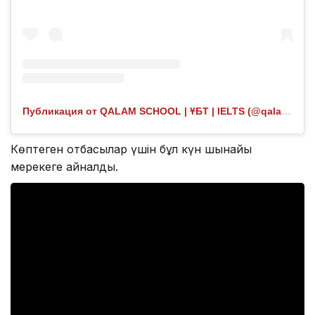
Публикация от QALAM SCHOOL | ҰБТ | IELTS (@qalam.highschool)
Көптеген отбасылар үшін бұл күн шынайы
мерекеге айналды.