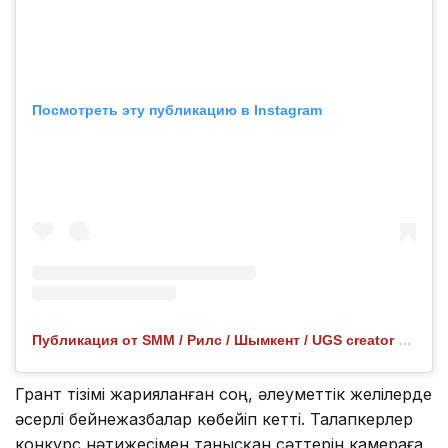
Посмотреть эту публикацию в Instagram
Публикация от SMM / Рилс / Шымкент / UGS creator (@nurdanka_askarkyzy)
Грант тізімі жарияланған соң, әлеуметтік желілерде
әсерлі бейнежазбалар көбейіп кетті. Талапкерлер
конкурс нәтижесімен танысқан сәттерін камераға