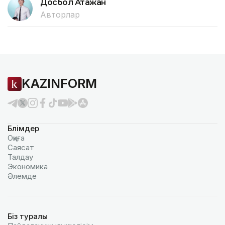
Досбол Атажан
Авторлар
KAZINFORM
Бөлімдер
Оқиға
Саясат
Талдау
Экономика
Әлемде
Біз туралы