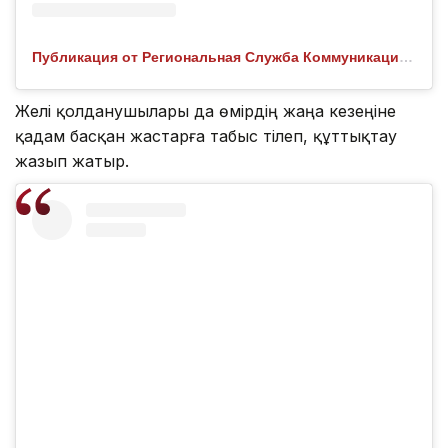
Публикация от Региональная Служба Коммуникаций СКО (@rsk.sko.kz)
Желі қолданушылары да өмірдің жаңа кезеңіне
қадам басқан жастарға табыс тілеп, құттықтау
жазып жатыр.