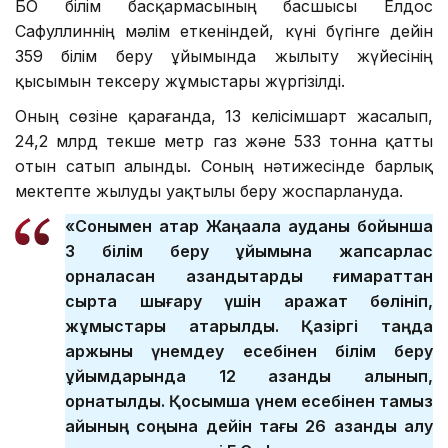
БҚО білім басқармасының басшысы Елдос
Сафуллиннің мәлім еткеніндей, күні бүгінге дейін
359 білім беру ұйымында жылыту жүйесінің
қысымын тексеру жұмыстары жүргізілді.
Оның сөзіне қарағанда, 13 келісімшарт жасалып,
24,2 млрд текше метр газ және 533 тонна қатты
отын сатып алынды. Соның нәтижесінде барлық
мектепте жылуды уақтылы беру жоспарлануда.
«Сонымен қатар Жаңақала ауданы бойынша
3 білім беру ұйымына жапсарлас
орналасқан қазандықтарды ғимараттан
сыртқа шығару үшін қаражат бөлініп,
жұмыстары атқарылды. Қазіргі таңда
қаржыны үнемдеу есебінен білім беру
ұйымдарында 12 қазандық алынып,
орнатылды. Қосымша үнем есебінен тамыз
айының соңына дейін тағы 26 қазандық алу