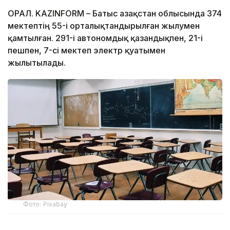
ОРАЛ. KAZINFORM – Батыс Қазақстан облысында 374
мектептің 55-і орталықтандырылған жылумен
қамтылған. 291-і автономдық қазандықпен, 21-і
пешпен, 7-сі мектеп электр қуатымен
жылытылады.
Фото: Pixabay