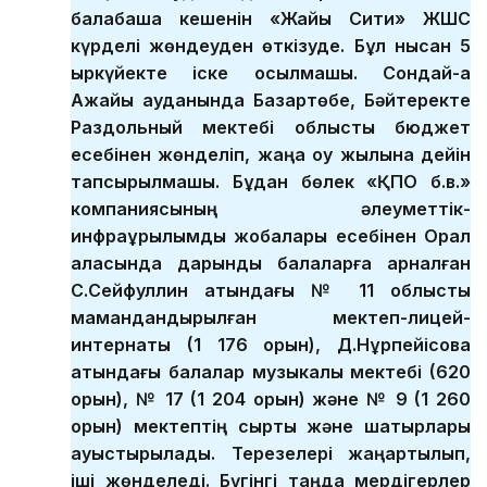
балабақша кешенін «Жайық Сити» ЖШС
күрделі жөндеуден өткізуде. Бұл нысан 5
қыркүйекте іске қосылмақшы. Сондай-ақ
Ақжайық ауданында Базартөбе, Бәйтеректе
Раздольный мектебі облыстық бюджет
есебінен жөнделіп, жаңа оқу жылына дейін
тапсырылмақшы. Бұдан бөлек «ҚПО б.в.»
компаниясының әлеуметтік-
инфрақұрылымдық жобалары есебінен Орал
қаласында дарынды балаларға арналған
С.Сейфуллин атындағы № 11 облыстық
мамандандырылған мектеп-лицей-
интернаты (1 176 орын), Д.Нұрпейісова
атындағы балалар музыкалық мектебі (620
орын), № 17 (1 204 орын) және № 9 (1 260
орын) мектептің сырты және шатырлары
ауыстырылады. Терезелері жаңартылып,
іші жөнделеді. Бүгінгі таңда мердігерлер