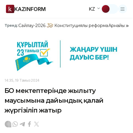
KAZINFORM
KZ
Сайлау-2026
Конституциялық реформа
Арнайы жо
Тренд:
14:35, 19 Тамыз 2024
БҚО мектептерінде жылыту
маусымына дайындық қалай
жүргізіліп жатыр