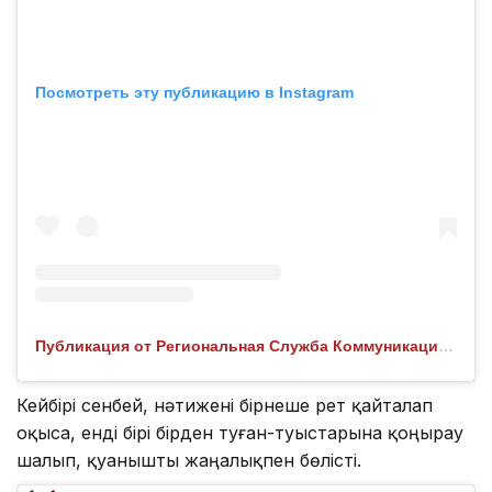
Посмотреть эту публикацию в Instagram
Публикация от Региональная Служба Коммуникаций СКО (@rsk.sko.kz)
Кейбірі сенбей, нәтижені бірнеше рет қайталап
оқыса, енді бірі бірден туған-туыстарына қоңырау
шалып, қуанышты жаңалықпен бөлісті.