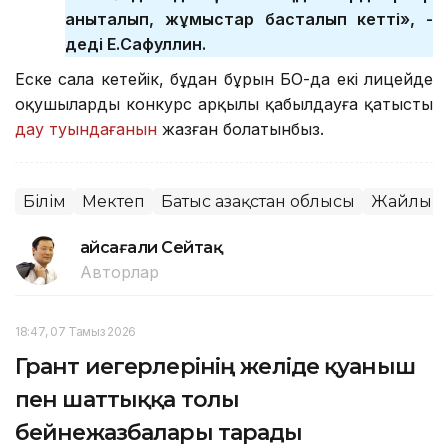
анықталып, жұмыстар басталып кетті», -
деді Е.Сафуллин.
Еске сала кетейік, бұдан бұрын БҚО-да екі лицейде
оқушыларды конкурс арқылы қабылдауға қатысты
дау туындағанын
жазған болатынбыз.
Білім
Мектеп
Батыс Қазақстан облысы
Жайлы м
Ғайсағали Сейтақ
Авторлар
18:47, 07 Тамыз 2026
Грант иегерлерінің желіде қуаныш
пен шаттыққа толы
бейнежазбалары тарады