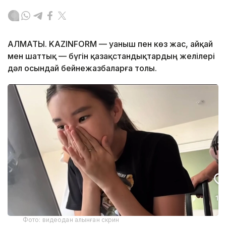
АЛМАТЫ. KAZINFORM — Қуаныш пен көз жас, айқай
мен шаттық — бүгін қазақстандықтардың желілері
дәл осындай бейнежазбаларға толы.
Фото: видеодан алынған скрин