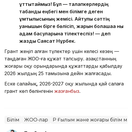
құттықтаймыз! Бұл — талапкерлердің
табанды еңбегі мен білімге деген
ұмтылысының жемісі. Айтулы сәттің
қуанышын бірге бөлісіп, жарқын болашаққа нық
қадам басуларына тілектеспіз! — деп
жазды Саясат Нұрбек.
Грант жеңіп алған түлектер үшін келесі кезең —
таңдаған ЖОО-ға құжат тапсыру. Қазақстанның
жоғары оқу орындарында құжаттарды қабылдау
2026 жылдың 25 тамызына дейін жалғасады.
Еске салайық, 2026-2027 оқу жылында қай салаға
грант көп бөлінгенін
жазғанбыз
.
Білім
ЖОО-лар
ҚР Ғылым және жоғары білім ми