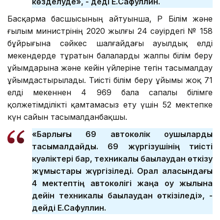
көзделуде», - деді Е.Сафуллин.
Басқарма басшысының айтуынша, ҚР Білім және
ғылым министрінің 2020 жылғы 24 сәуірдегі № 158
бұйрығына сәйкес шалғайдағы ауылдық елді
мекендерде тұратын балаларды жалпы білім беру
ұйымдарына және кейін үйлеріне тегін тасымалдау
ұйымдастырылады. Тиісті білім беру ұйымы жоқ 71
елді мекеннен 4 969 бала сапалы білімге
қолжетімділікті қамтамасыз ету үшін 52 мектепке
күн сайын тасымалданбақшы.
«Барлығы 69 автокөлік оқушыларды
тасымалдайды. 69 жүргізушінің тиісті
куәліктері бар, техникалық бақылаудан өткізу
жұмыстары жүргізіледі. Орал қаласындағы
4 мектептің автокөлігі жаңа оқу жылына
дейін техникалық бақылаудан өткізіледі», -
дейді Е.Сафуллин.