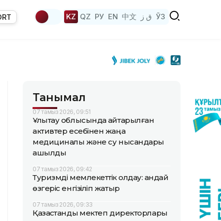
KZ
QZ
РУ
EN
中文
ق ز
ЎЗ
ORT
Танымал
07 тамыз 2026, 09:51
Ұлытау облысында қайтарылған
активтер есебінен жаңа
медициналық және су нысандары
ашылды
07 тамыз 2026, 09:42
Туризмді мемлекеттік қолдау: қандай
өзгеріс енгізіліп жатыр
07 тамыз 2026, 09:33
Қазақстандық мектеп директорлары