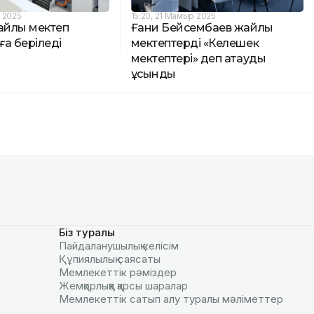
р 2025
15:20, 21 Мамыр 2025
айлы мектеп
Ғани Бейсембаев жайлы
а беріледі
мектептерді «Келешек
мектептері» деп атауды
ұсынды
Біз туралы
Пайдаланушылық келiciм
Құпиялылық саясаты
Мемлекеттік рәміздер
Жемқорлыққа қарсы шаралар
Мемлекеттік сатып алу туралы мәлiметтер