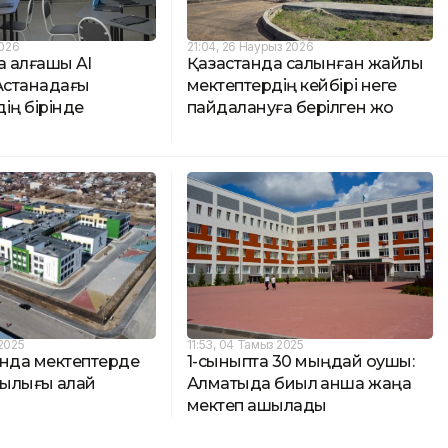
2026
21:04, 26 Наурыз 2026
а алғашқы AI
Қазақстанда салынған жайлы
 Астанадағы
мектептердің кейбірі неге
ің бірінде
пайдалануға берілген жоқ
 2025
11:53, 04 Тамыз 2025
ында мектептерде
1-сыныпта 30 мыңдай оқушы:
ылығы қалай
Алматыда биыл қанша жаңа
мектеп ашылады