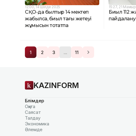
12:00, 14 Шілде 2025
15:27, 21 Мамы
СҚО-да былтыр 14 мектеп
Биыл 112 ж
жабылса, биыл тағы жетеуі
пайдалануғ
жұмысын тоқтатпақ
…
1
2
3
11
KAZINFORM
Бөлімдер
Оқиға
Саясат
Талдау
Экономика
Әлемде