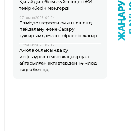
Қытайдың білім жүйесіндегі ЖИ
тәжірибесін меңгерді
07 тамыз 2026, 09:24
Елімізде жерасты суын кешенді
пайдалану және басқару
тұжырымдамасы әзірленіп жатыр
07 тамыз 2026, 09:15
Ақмола облысында су
инфрақұрылымын жаңғыртуға
қайтарылған активтерден 1,4 млрд
теңге бөлінді