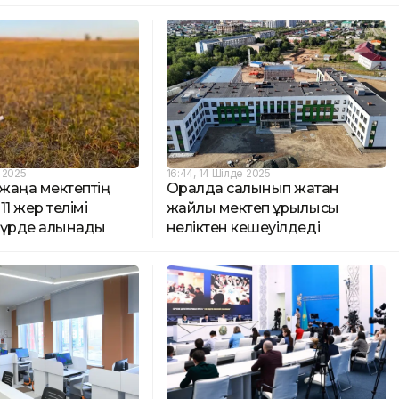
 2025
16:44, 14 Шілде 2025
жаңа мектептің
Оралда салынып жатқан
11 жер телімі
жайлы мектеп құрылысы
түрде алынады
неліктен кешеуілдеді