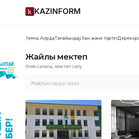
KAZINFORM
Ақорда
Тағайындау
Заң және тәртіп
Дерекқор
Тренд:
Жайлы мектеп
білім саласы, мектеп салу