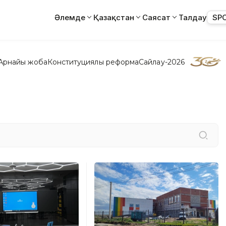
Әлемде
Қазақстан
Саясат
Талдау
SP
Арнайы жоба
Конституциялық реформа
Сайлау-2026