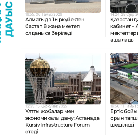
16:55, 06 Тамыз 2026
14:24, 28 Сәуір 
Алматыда 1 қыркүйектен
Қазақстанд
бастап 8 жаңа мектеп
кабинет –
қолданысқа беріледі
мектептерд
ашылады
13:35, 15 Қыркүйек 2025
19:56, 11 Тамыз
Ұлттық жобалар мен
Ертіс бой
экономикалық даму: Астанада
орын тапш
Kursiv Infrastructure Forum
шешіледі
өтеді