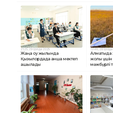
21:25, 29 Шілде 2025
13:46, 28 Шілде
Жаңа оқу жылында
Алматыда 
Қызылордада қанша мектеп
жолы үшін 
ашылады
мәжбүрлі 