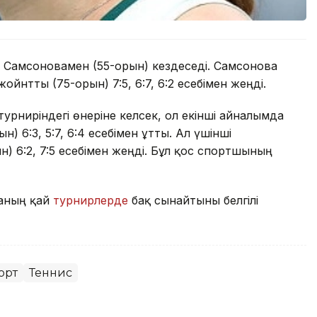
 Самсоновамен (55-орын) кездеседі. Самсонова
нтты (75-орын) 7:5, 6:7, 6:2 есебімен жеңді.
урниріндегі өнеріне келсек, ол екінші айналымда
 6:3, 5:7, 6:4 есебімен ұтты. Ал үшінші
) 6:2, 7:5 есебімен жеңді. Бұл қос спортшының
наның қай
турнирлерде
бақ сынайтыны белгілі
орт
Теннис