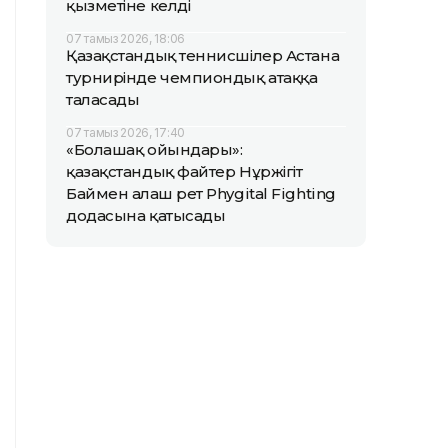
қызметіне келді
07 тамыз 2026, 18:06
Қазақстандық теннисшілер Астана
турнирінде чемпиондық атаққа
таласады
07 тамыз 2026, 17:40
«Болашақ ойындары»:
қазақстандық файтер Нұржігіт
Баймен алғаш рет Phygital Fighting
додасына қатысады