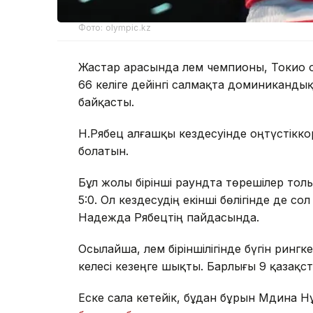
Фото: olympic.kz
Жастар арасында әлем чемпионы, Токио
66 келіге дейінгі салмақта доминиканд
байқасты.
Н.Рябец алғашқы кездесуінде оңтүстікко
болатын.
Бұл жолы бірінші раундта төрешілер то
5:0. Ол кездесудің екінші бөлігінде де с
Надежда Рябецтің пайдасында.
Осылайша, әлем біріншілігінде бүгін рин
келесі кезеңге шықты. Барлығы 9 қазақ
Еске сала кетейік, бұдан бұрын Мәдина 