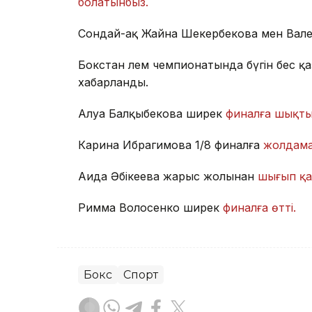
болатынбыз.
Сондай-ақ Жайна Шекербекова мен Вале
Бокстан әлем чемпионатында бүгін бес
хабарланды.
Алуа Балқыбекова ширек
финалға шықты
Карина Ибрагимова 1/8 финалға
жолдама
Аида Әбікеева жарыс жолынан
шығып қа
Римма Волосенко ширек
финалға өтті.
Бокс
Спорт