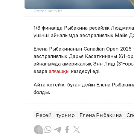
Фото: Sports.kz
1/8 финалда Рыбакина ресейлік Людмила
үшінші айналымда австралиялық Майя Джой
Елена Рыбакинаның Canadian Open-2026 т
австралиялық Дарья Касаткинаны (61-орын)
айналымда америкалық Энн Лиді (31-орын
өзара
алғашқы
кездесуі еді.
Айта кетейік, бұған дейін Елена Рыбаки
болды.
Ресей
турнир
Елена Рыбакина
Сп