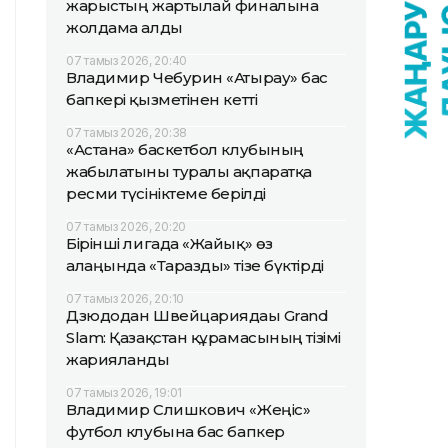
жарыстың жартылай финалына
жолдама алды
07 тамыз 2026, 20:40
Владимир Чебурин «Атырау» бас
бапкері қызметінен кетті
07 тамыз 2026, 20:38
«Астана» баскетбол клубының
жабылатыны туралы ақпаратқа
ресми түсініктеме берілді
07 тамыз 2026, 20:20
Бірінші лигада «Жайық» өз
алаңында «Таразды» тізе бүктірді
07 тамыз 2026, 20:10
Дзюдодан Швейцариядағы Grand
Slam: Қазақстан құрамасының тізімі
жарияланды
07 тамыз 2026, 19:01
Владимир Слишкович «Жеңіс»
футбол клубына бас бапкер