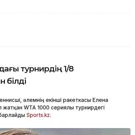
ағы турнирдің 1/8
 білді
ннисші, әлемнің екінші ракеткасы Елена
п жатқан WTA 1000 сериялы турнирдегі
абарлайды
Sports.kz
.