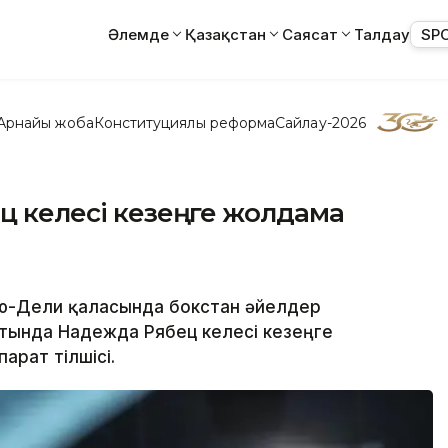
Әлемде
Қазақстан
Саясат
Талдау
SP
Арнайы жоба
Конституциялық реформа
Сайлау-2026
ец келесі кезеңге жолдама
ью-Дели қаласында бокстан әйелдер
тында Надежда Рябец келесі кезеңге
арат тілшісі.