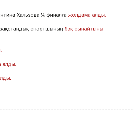
нтина Хальзова ¼ финалға
жолдама алды.
 қазақстандық спортшының
бақ сынайтыны
.
 алды.
лды.