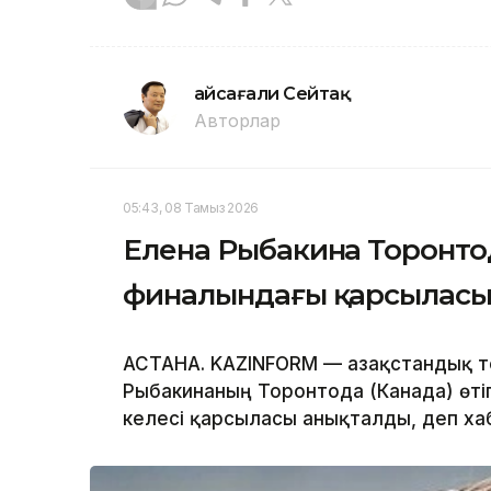
Ғайсағали Сейтақ
Авторлар
05:43, 08 Тамыз 2026
Елена Рыбакина Торонтод
финалындағы қарсыласын
АСТАНА. KAZINFORM — Қазақстандық те
Рыбакинаның Торонтода (Канада) өті
келесі қарсыласы анықталды, деп х