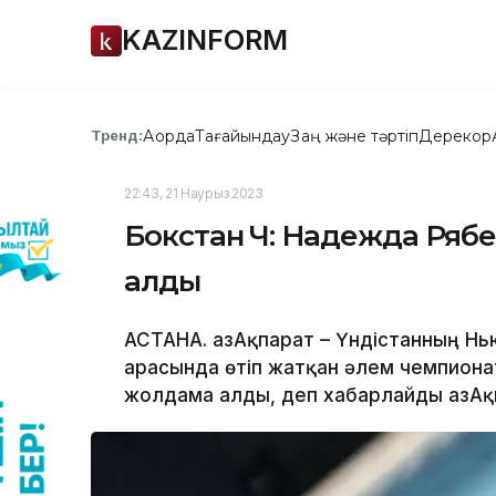
KAZINFORM
Ақорда
Тағайындау
Заң және тәртіп
Дерекқор
Тренд:
22:43, 21 Наурыз 2023
Бокстан ӘЧ: Надежда Ряб
алды
АСТАНА. ҚазАқпарат – Үндістанның Н
арасында өтіп жатқан әлем чемпиона
жолдама алды, деп хабарлайды ҚазАқп