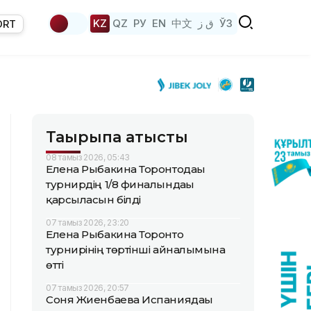
KZ
QZ
РУ
EN
中文
ق ز
ЎЗ
ORT
Тақырыпқа қатысты
08 тамыз 2026, 05:43
Елена Рыбакина Торонтодағы
турнирдің 1/8 финалындағы
қарсыласын білді
07 тамыз 2026, 23:20
Елена Рыбакина Торонто
турнирінің төртінші айналымына
өтті
07 тамыз 2026, 20:57
Соня Жиенбаева Испаниядағы