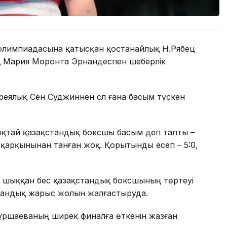
 олимпиадасына қатысқан қостанайлық Н.Рябец
ық Мария Моронта Эрнандеспен шеберлік
реялық Сён Суджиннен сәл ғана басым түскен
лықтай қазақстандық боксшы басым деп тапты –
ол қарқынынан танған жоқ. Қорытынды есеп – 5:0,
гке шыққан бес қазақстандық боксшының төртеуі
стандық жарыс жолын жалғастыруда.
Нұршаеваның ширек финалға өткенін жазған