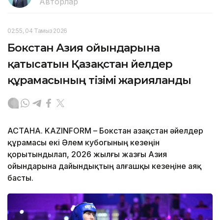
Авторлар
02:55, 04 Тамыз 2026
Бокстан Азия ойындарына
қатысатын Қазақстан әйелдер
құрамасының тізімі жарияланды
АСТАНА. KAZINFORM – Бокстан Қазақстан әйелдер
құрамасы екі Әлем кубогының кезеңін
қорытындылап, 2026 жылғы жазғы Азия
ойындарына дайындықтың алғашқы кезеңіне аяқ
басты.