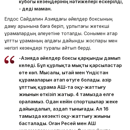
кубогы кезеңдерінің нәтижелері ескерілді,
- деді маман.
Елдос Сайдалин Азиядағы әйелдер боксының
даму қарқынына баға беріп, құрлықтағы жетекші
құрамалардың әлеуетіне тоқталды. Сонымен қатар
ұлттық құраманың алдағы дайындық жоспары мен
негізгі кезеңдері туралы айтып берді.
-Азияда әйелдер боксы қарқынды дамып
келеді. Бұл құрлықта мықты қарсыластар
өте көп. Мысалы, Қытай мен Үндістан
құрамаларын атап өтуге болады. Қазір
ұлттық құрама АҚШ-та оқу-жаттығу
жиынын өткізіп жатыр. 4 тамызда елге
ораламыз. Одан кейін спортшылар жеке
дайындалып, аздап тынығады. Ал 16
тамызда кезекті оқу-жаттығу жиыны
басталады. Оған Ресей мен АҚШ