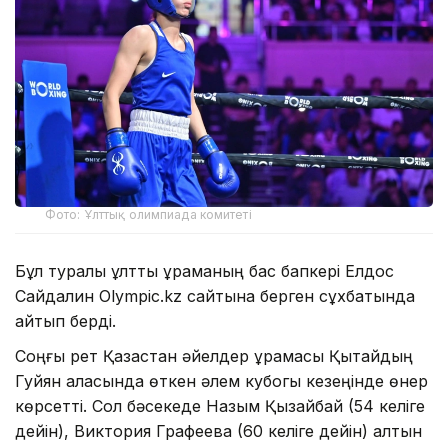
Фото: Ұлттық олимпиада комитеті
Бұл туралы ұлттық құраманың бас бапкері Елдос
Сайдалин Olympic.kz сайтына берген сұхбатында
айтып берді.
Соңғы рет Қазақстан әйелдер құрамасы Қытайдың
Гуйян қаласында өткен әлем кубогы кезеңінде өнер
көрсетті. Сол бәсекеде Назым Қызайбай (54 келіге
дейін), Виктория Графеева (60 келіге дейін) алтын