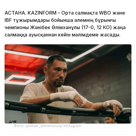
АСТАНА. KAZINFORM –
Орта салмақта WBO және
IBF тұжырымдары бойынша әлемнің бұрынғы
чемпионы Жәнібек Әлімханұлы (17-0, 12 КО) жаңа
салмаққа ауысқаннан кейін мәлімдеме жасады.
Фото: janibek_alimkhanuly/ instagram