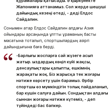
құрамалары қатысады. 9 қыркүйекте
Жапонияға аттанамыз. Сол жерде шешуші
дайындық кезеңі өтеді, - деді Елдос
Сайдалин.
Сонымен қатар Елдос Сайдалин алдағы Азия
ойындары қарсаңында ұлттық құраманың басты
мақсатына тоқталып, спортшылардың қазіргі
дайындығына баға берді.
-Барлығы жоспарға сай жүзеге асып
жатыр. Қыздардың көңіл күйі жақсы,
денсаулықтары қалыпты, ешкімнің
жарақаты жоқ. Біз жарысқа тек жоғары
нәтиже көрсету үшін барамыз. Әрбір
спортшы өз мүмкіндігін толық пайдаланып,
бар күшін салуға дайын. Сондықтан алдағы
сыннан жоғары нәтиже күтеміз, - деп
түйіндеді бас бапкер.