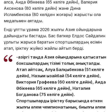
алса, Аида Әбікеева (65 келіге дейін), Валерия
Аксенова (80 келіге дейін) және Дина
Исламбекова (80 келіден жоғары) жарысты қола
медальмен аяқтады.
Енді ұлттық құрама 2026 жылғы Азия ойындарына
дайындықты бастады. Бас бапкер Елдос Сайдалин
құрлықтық жарысқа баратын спортшылардың есімін
атап, іріктеу жүйесі жайлы айтып берді.
-Қазіргі таңда Азия ойындарына қатысатын
боксшылардың тізімі толық анықталды.
Атап айтсақ, Алуа Балқыбекова (51 келіге
дейін), Назым Қызайбай (54 келіге дейін),
Виктория Графеева (60 келіге дейін), Аида
Әбікеева (65 келіге дейін), Наталия
Богданова (75 келіге дейін).
Спортшыларды іріктеу барысында өткен
жылғы әлем чемпионатының, биылғы әлем