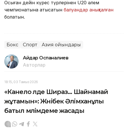
Осыған дейін күрес түрлерінен U20 әлем
чемпионатына қатысатын
балуандар анықталған
болатын.
Бокс
Спорт
Азия ойындары
Айдар Оспаналиев
Авторлар
18:15, 03 Тамыз 2026
«Канело әлде Шираз... Шайнамай
жұтамын»: Жәнібек Әлімханұлы
батыл мәлімдеме жасады