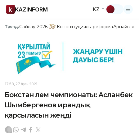
KAZINFORM
KZ
Сайлау-2026
Конституциялық реформа
Арнайы жо
Тренд:
17:58, 27 Қазан 2021
Бокстан әлем чемпионаты: Асланбек
Шымбергенов ирандық
қарсыласын жеңді