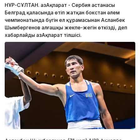
НҰР-СҰЛТАН. ҚазАқпарат - Сербия астанасы
Белград қаласында өтіп жатқан бокстан әлем
чемпионатында бүгін ел құрамасынан Асланбек
Шымбергенов алғашқы жекпе-жегін өткізді, деп
хабарлайды ҚазАқпарат тілшісі.