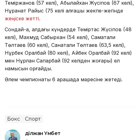
Теміржанов (57 келі), Абылайхан Жүсіпов (67 келі),
Нұрқанат Райыс (75 келі алғашқы жекпе-жегінде
жеңіске жетті.
Сондай-ақ, алдағы күндерде Теміртас Жүсіпов (48
келі), Махмуд Сабырхан (54 келі), Саматали
Төлтаев (60 келі), Санатали Төлтаев (63,5 келі),
Нұрбек Оралбай (80 келі), Айбек Оралбай (92 келі)
мен Нұрлан Сапарбай (92 келіден жоғары) ел
намысын қорғайды.
Әлем чемпионаты 6 қарашада мәресіне жетеді.
Бокс
Спорт
Әділжан Үмбет