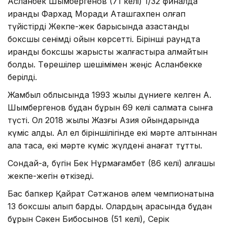
Асланбек Шымбергенов (71 келі) 1/32 финалда
ирандық Фархад Моради Аташгахпен қолғап
түйістірді Жекпе-жек барысында қазақстандық
боксшы сенімді ойын көрсетті. Бірінші раундта
ирандық боксшы жарысты жалғастыра алмайтын
болды. Төрешілер шешімімен жеңіс Асланбекке
берілді.
Жамбыл облысында 1993 жылы дүниеге келген А.
Шымбергенов бұдан бұрын 69 келі салмақта сынға
түсті. Ол 2018 жылы Жазғы Азия ойындарында
күміс алды. Ал ел біріншілігінде екі мәрте алтыннан
алқа тақса, екі мәрте күміс жүлдені қанағат тұтты.
Сондай-ақ, бүгін Бек Нұрмағамбет (86 келі) алғашқы
жекпе-жегін өткізеді.
Бас бапкер Қайрат Сәтжанов әлем чемпионатына
13 боксшы алып барды. Олардың арасында бұдан
бұрын Сәкен Бибосынов (51 келі), Серік