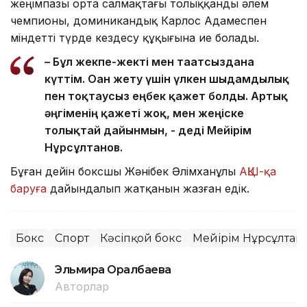
жеңімпазы орта салмақтағы толыққанды әлем
чемпионы, доминикандық Карлос Адамеспен
міндетті түрде кездесу құқығына ие болады.
– Бұл жекпе-жекті мен тағатсыздана
күттім. Оған жету үшін үлкен шыдамдылық
пен тоқтаусыз еңбек қажет болды. Артық
әңгіменің қажеті жоқ, мен жеңіске
толықтай дайынмын, - деді Мейірім
Нұрсұлтанов.
Бұған дейін боксшы Жәнібек Әлімханұлы
АҚШ-қа
баруға
дайындалып жатқанын жазған едік.
Бокс
Спорт
Кәсіпқой бокс
Мейірім Нұрсұлтан
Эльмира Оралбаева
Авторлар