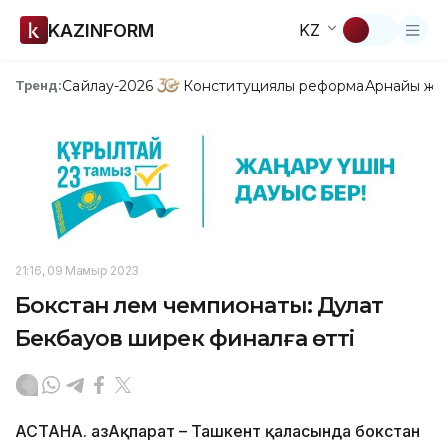
KAZINFORM
KZ
Сайлау-2026
Конституциялық реформа
Арнайы жо
Тренд:
21:16, 09 Мамыр 2023
Бокстан әлем чемпионаты: Дулат
Бекбауов ширек финалға өтті
АСТАНА. ҚазАқпарат – Ташкент қаласында бокстан