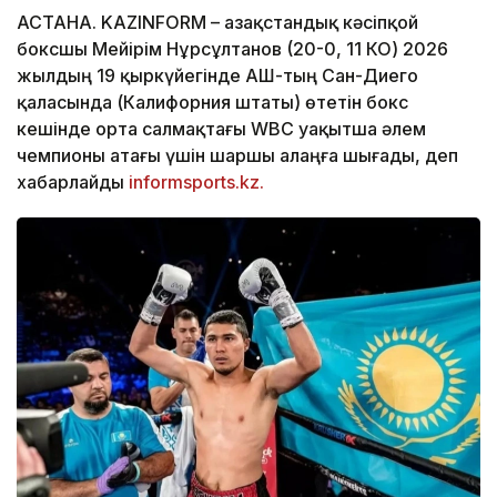
АСТАНА. KAZINFORM – Қазақстандық кәсіпқой
боксшы Мейірім Нұрсұлтанов (20-0, 11 КО) 2026
жылдың 19 қыркүйегінде АҚШ-тың Сан-Диего
қаласында (Калифорния штаты) өтетін бокс
кешінде орта салмақтағы WBC уақытша әлем
чемпионы атағы үшін шаршы алаңға шығады, деп
хабарлайды
informsports.kz.