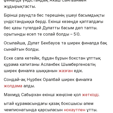
жұдырықтасты.
Бірінші раундта бес төрешінің үшеуі басымдықты
үндістандыққа берді. Екінші кезеңде қапталдағы
бес қазы түгелдей Дулатты басым деп тапты.
Қорытынды есеп те солай болды – 5:0.
Осылайша, Дулат Бекбауов та ширек финалда бақ
сынайтын болды.
Еске сала кетейік, бұдан бұрын бокстан ұлттық
құрама капитаны Асланбек Шымбергеновтің
ширек финалға шыққанын
жазған
едік.
Сондай-ақ Нұрбек Оралбай ширек финалға
жолдама
алды.
Махмұд Сабырхан екінші жеңісіне қол
жеткізді
.
Қытай құрамасындағы қазақ боксшысы әлем
чемпионатында қарсыласын
нокаутпен
ұтты.