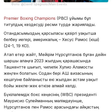
Фото: @David Spagnolo/Main Events
Premier Boxing Champions
(PBC) ұйымы бұл
титулдық кездесуді ресми түрде жариялады.
Отандасымыздың қарсыласы қазіргі уақытша
белбеу иегері, америкалық – Хесус Рамос (кіші)
(24-1, 19 КО).
Атап өтер жайт, Мейірім Нұрсұлтанов бұған дейін
шаршы алаңға 2023 жылдың қарашасында
Ташкентте шығып, чилилік Хулио Аламосты
жеңген болатын. Содан бері АҚШ визасының
кешігуіне байланысты екі жылдан астам уақыт
бойы жекпе-жек өткізе алмай келді.
Бүкіләлемдік бокс кеңесінің (WBC) президенті
Маурисио Сулейманның мәлімдеуінше,
Нұрсұлтанов пен Рамос арасындағы айқастың