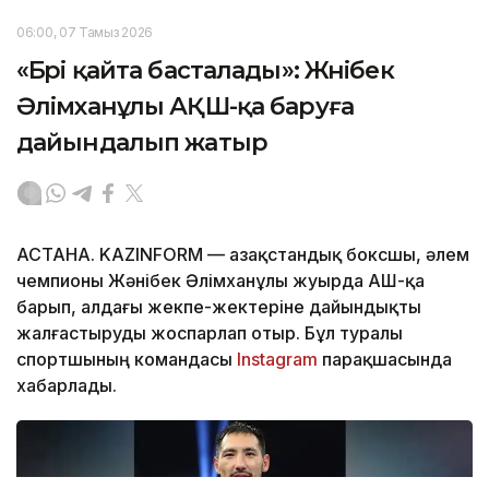
06:00, 07 Тамыз 2026
«Бәрі қайта басталады»: Жәнібек
Әлімханұлы АҚШ-қа баруға
дайындалып жатыр
АСТАНА. KAZINFORM — Қазақстандық боксшы, әлем
чемпионы Жәнібек Әлімханұлы жуырда АҚШ-қа
барып, алдағы жекпе-жектеріне дайындықты
жалғастыруды жоспарлап отыр. Бұл туралы
спортшының командасы
Instagram
парақшасында
хабарлады.