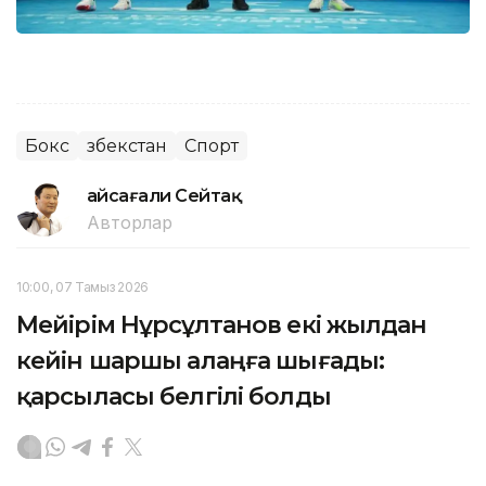
Бокс
Өзбекстан
Спорт
Ғайсағали Сейтақ
Авторлар
10:00, 07 Тамыз 2026
Мейірім Нұрсұлтанов екі жылдан
кейін шаршы алаңға шығады:
қарсыласы белгілі болды