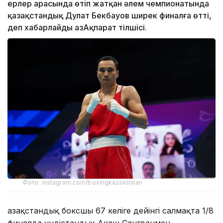
ерлер арасында өтіп жатқан әлем чемпионатында
қазақстандық Дулат Бекбауов ширек финалға өтті,
деп хабарлайды ҚазАқпарат тілшісі.
Фото: instagram.com/boxingkazakhstan
Қазақстандық боксшы 67 келіге дейінгі салмақта 1/8
финалда үндістандық Акаш Сангванмен