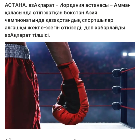
АСТАНА. ҚазАқпарат - Иордания астанасы – Амман
қаласында өтіп жатқан бокстан Азия
чемпионатында қазақстандық спортшылар
алғашқы жекпе-жегін өткізеді, деп хабарлайды
ҚазАқпарат тілшісі.