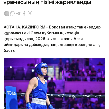
құрамасының тізімі жарияланды
АСТАНА. KAZINFORM – Бокстан Қазақстан әйелдер
құрамасы екі Әлем кубогының кезеңін
қорытындылап, 2026 жылғы жазғы Азия
ойындарына дайындықтың алғашқы кезеңіне аяқ
басты.