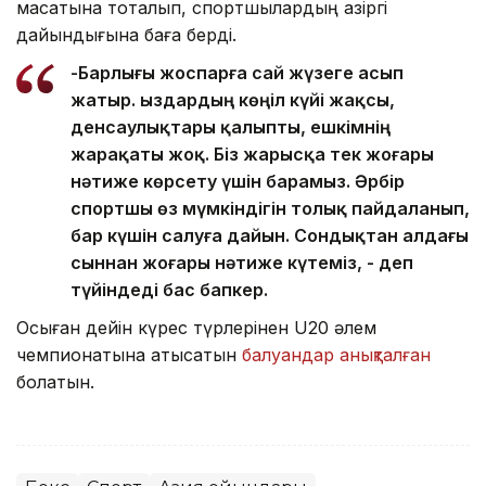
мақсатына тоқталып, спортшылардың қазіргі
дайындығына баға берді.
-Барлығы жоспарға сай жүзеге асып
жатыр. Қыздардың көңіл күйі жақсы,
денсаулықтары қалыпты, ешкімнің
жарақаты жоқ. Біз жарысқа тек жоғары
нәтиже көрсету үшін барамыз. Әрбір
спортшы өз мүмкіндігін толық пайдаланып,
бар күшін салуға дайын. Сондықтан алдағы
сыннан жоғары нәтиже күтеміз, - деп
түйіндеді бас бапкер.
Осыған дейін күрес түрлерінен U20 әлем
чемпионатына қатысатын
балуандар анықталған
болатын.