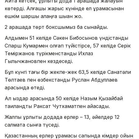
Айта кетсек, құрлықтық дода 1 қарашада жалауын
көтерді. Алғашқы жарыс күнінде ел құрамасынан
ешкім шаршы алаңға шыққан жоқ.
2 қарашада төрт боксшымыз бақ сынайды.
Алдымен 51 келіде Сәкен Бибосынов үндістандық
Спарш Кумармен қолғап түйістірсе, 57 келіде Серік
Теміржанов түрікменстандық Ихлаз
Гылычжановпен кездеседі.
Бұл күнгі тағы бір жекпе-жек 63,5 келіде Санатәли
Төлтаев пен өзбекстандық Руслан Абдуллаев
арасында өтеді.
Ал қыздар арасында 50 келіде Назым Қызайбай
таиландтық Раксат Чутхаматпен айқасады.
Жалпы құрлықтық додада ерлер – 13, әйелдер 12
салмақта сынға түседі.
Қазақстанның ерлер құрамасы сапында кімдер ойын