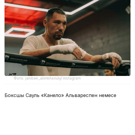
Фото: janibek_alimkhanuly/ instagram
Боксшы Сауль «Канело» Альвареспен немесе
Хамза Ширазбен жұдырықтасуға дайын екенін
айтты.
– Канело ма, Шираз ба? Қайсысы батыл
екен, көрейік. Кей жанкүйерлердің