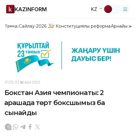
KAZINFORM
KZ
Сайлау-2026
Конституциялық реформа
Арнайы жо
Тренд:
01:25, 02 Қараша 2022
Бокстан Азия чемпионаты: 2
қарашада төрт боксшымыз бақ
сынайды