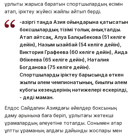
құрлықтық жарысқа баратын спортшылардың есімін
атап, іріктеу жүйесі жайлы айтып берді.
-Қазіргі таңда Азия ойындарына қатысатын
боксшылардың тізімі толық анықталды.
Атап айтсақ, Алуа Балқыбекова (51 келіге
дейін), Назым Қызайбай (54 келіге дейін),
Виктория Графеева (60 келіге дейін), Аида
Әбікеева (65 келіге дейін), Наталия
Богданова (75 келіге дейін).
Спортшыларды іріктеу барысында өткен
жылғы әлем чемпионатының, биылғы әлем
кубогы кезеңдерінің нәтижелері ескерілді,
- деді маман.
Елдос Сайдалин Азиядағы әйелдер боксының
даму қарқынына баға беріп, құрлықтағы жетекші
құрамалардың әлеуетіне тоқталды. Сонымен қатар
ұлттық құраманың алдағы дайындық жоспары мен