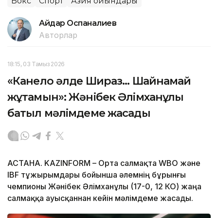
Бокс
Спорт
Азия ойындары
Айдар Оспаналиев
Авторлар
18:15, 03 Тамыз 2026
«Канело әлде Шираз... Шайнамай
жұтамын»: Жәнібек Әлімханұлы
батыл мәлімдеме жасады
АСТАНА. KAZINFORM –
Орта салмақта WBO және
IBF тұжырымдары бойынша әлемнің бұрынғы
чемпионы Жәнібек Әлімханұлы (17-0, 12 КО) жаңа
салмаққа ауысқаннан кейін мәлімдеме жасады.