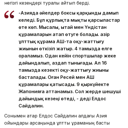
негізгі кезеңдері туралы айтып берді.
-Азияда әйелдер боксы қарқынды дамып
келеді. Бұл құрлықта мықты қарсыластар
өте көп. Мысалы, Қытай мен Үндістан
құрамаларын атап өтуге болады. Қазір
ұлттық құрама АҚШ-та оқу-жаттығу
жиынын өткізіп жатыр. 4 тамызда елге
ораламыз. Одан кейін спортшылар жеке
дайындалып, аздап тынығады. Ал 16
тамызда кезекті оқу-жаттығу жиыны
басталады. Оған Ресей мен АҚШ
құрамалары қатысады. 9 қыркүйекте
Жапонияға аттанамыз. Сол жерде шешуші
дайындық кезеңі өтеді, - деді Елдос
Сайдалин.
Сонымен қатар Елдос Сайдалин алдағы Азия
ойындары қарсаңында ұлттық құраманың басты