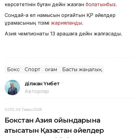
көрсететінін бұған дейін жазған
болатынбыз.
Сондай-ақ ел намысын қорғайтын ҚР әйелдер
құрамасының тізімі
жарияланды.
Азия чемпионаты 13 қарашаға дейін жалғасады.
Бокс
Спорт
Қоғам
Басты жаңалық
Әділжан Үмбет
Авторлар
02:55, 04 Тамыз 2026
Бокстан Азия ойындарына
қатысатын Қазақстан әйелдер