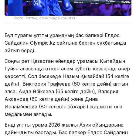
Фото: Ұлттық олимпиада комитеті
Бұл туралы ұлттық құраманың бас бапкері Елдос
Сайдалин Olympic.kz сайтына берген сұхбатында
айтып берді.
Соңғы рет Қазақстан әйелдер құрамасы Қытайдың
Гуйян қаласында өткен әлем кубогы кезеңінде өнер
көрсетті. Сол бәсекеде Назым Қызайбай (54 келіге
дейін), Виктория Графеева (60 келіге дейін) алтын
алса, Аида Әбікеева (65 келіге дейін), Валерия
Аксенова (80 келіге дейін) және Дина
Исламбекова (80 келіден жоғары) жарысты қола
медальмен аяқтады.
Енді ұлттық құрама 2026 жылғы Азия ойындарына
дайындықты бастады. Бас бапкер Елдос Сайдалин