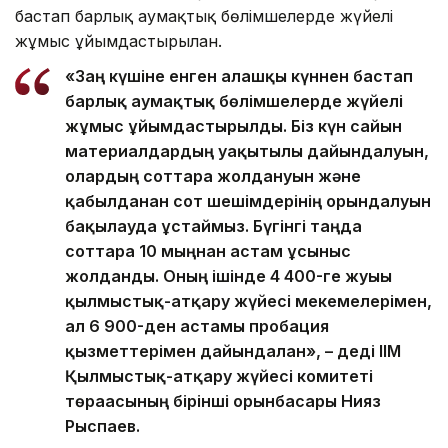
бастап барлық аумақтық бөлімшелерде жүйелі
жұмыс ұйымдастырылған.
«Заң күшіне енген алғашқы күннен бастап
барлық аумақтық бөлімшелерде жүйелі
жұмыс ұйымдастырылды. Біз күн сайын
материалдардың уақытылы дайындалуын,
олардың соттарға жолдануын және
қабылданған сот шешімдерінің орындалуын
бақылауда ұстаймыз. Бүгінгі таңда
соттарға 10 мыңнан астам ұсыныс
жолданды. Оның ішінде 4 400-ге жуығы
қылмыстық-атқару жүйесі мекемелерімен,
ал 6 900-ден астамы пробация
қызметтерімен дайындалған», – деді ІІМ
Қылмыстық-атқару жүйесі комитеті
төрағасының бірінші орынбасары Нияз
Рыспаев.