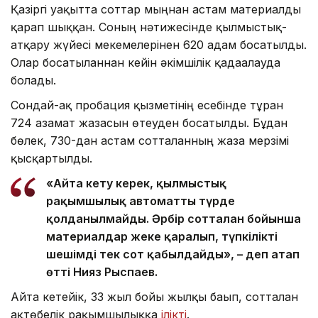
Қазіргі уақытта соттар мыңнан астам материалды
қарап шыққан. Соның нәтижесінде қылмыстық-
атқару жүйесі мекемелерінен 620 адам босатылды.
Олар босатылғаннан кейін әкімшілік қадағалауда
болады.
Сондай-ақ пробация қызметінің есебінде тұрған
724 азамат жазасын өтеуден босатылды. Бұдан
бөлек, 730-дан астам сотталғанның жаза мерзімі
қысқартылды.
«Айта кету керек, қылмыстық
рақымшылық автоматты түрде
қолданылмайды. Әрбір сотталған бойынша
материалдар жеке қаралып, түпкілікті
шешімді тек сот қабылдайды», – деп атап
өтті Нияз Рыспаев.
Айта кетейік, 33 жыл бойы жылқы бағып, сотталған
ақтөбелік рақымшылыққа
ілікті
.