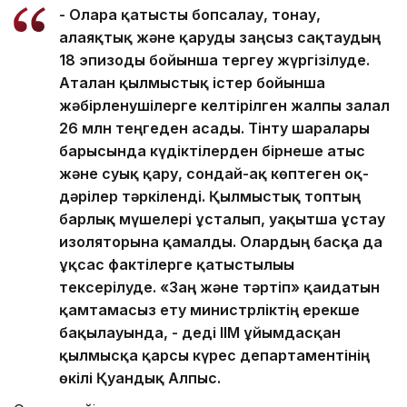
- Оларға қатысты бопсалау, тонау,
алаяқтық және қаруды заңсыз сақтаудың
18 эпизоды бойынша тергеу жүргізілуде.
Аталған қылмыстық істер бойынша
жәбірленушілерге келтірілген жалпы залал
26 млн теңгеден асады. Тінту шаралары
барысында күдіктілерден бірнеше атыс
және суық қару, сондай-ақ көптеген оқ-
дәрілер тәркіленді. Қылмыстық топтың
барлық мүшелері ұсталып, уақытша ұстау
изоляторына қамалды. Олардың басқа да
ұқсас фактілерге қатыстылығы
тексерілуде. «Заң және тәртіп» қағидатын
қамтамасыз ету министрліктің ерекше
бақылауында, - деді ІІМ ұйымдасқан
қылмысқа қарсы күрес департаментінің
өкілі Қуандық Алпыс.