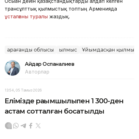
Осыған дейін қазақстандықтарды алдап келген
трансұлттық қылмыстық топтың Арменияда
ұсталғаны туралы
жаздық.
Қарағанды облысы
Қылмыс
Ұйымдасқан қылмыст
Айдар Оспаналиев
Авторлар
13:54, 05 Тамыз 2026
Елімізде рақымшылықпен 1 300-ден
астам сотталған босатылды