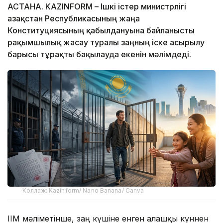
АСТАНА. KAZINFORM – Ішкі істер министрлігі
Қазақстан Республикасының жаңа
Конституциясының қабылдануына байланысты
рақымшылық жасау туралы заңның іске асырылу
барысы тұрақты бақылауда екенін мәлімдеді.
Коллаж: Kazinform/ Nano Banana/ Canva
ІІМ мәліметінше, заң күшіне енген алғашқы күннен