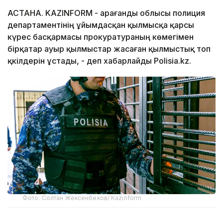
АСТАНА. KAZINFORM - Қарағанды облысы полиция
департаментінің ұйымдасқан қылмысқа қарсы
күрес басқармасы прокуратураның көмегімен
бірқатар ауыр қылмыстар жасаған қылмыстық топ
қкілдерін ұстады, - деп хабарлайды Polisia.kz.
Фото: Солтан Жексенбеков/ Kazinform