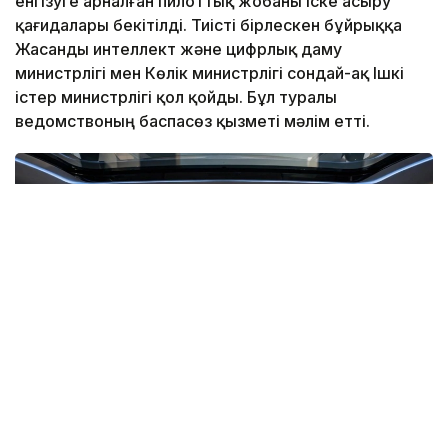
енгізуге арналған пилоттық жобаны іске асыру
қағидалары бекітілді. Тиісті бірлескен бұйрыққа
Жасанды интеллект және цифрлық даму
министрлігі мен Көлік министрлігі сондай-ақ Ішкі
істер министрлігі қол қойды. Бұл туралы
ведомствоның баспасөз қызметі мәлім етті.
Фото: ЖИ