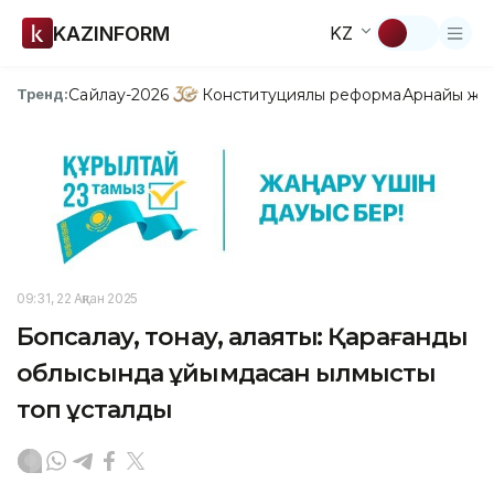
KAZINFORM
KZ
Сайлау-2026
Конституциялық реформа
Арнайы жо
Тренд:
09:31, 22 Ақпан 2025
Бопсалау, тонау, алаяқтық: Қарағанды
облысында ұйымдасқан қылмыстық
топ ұсталды