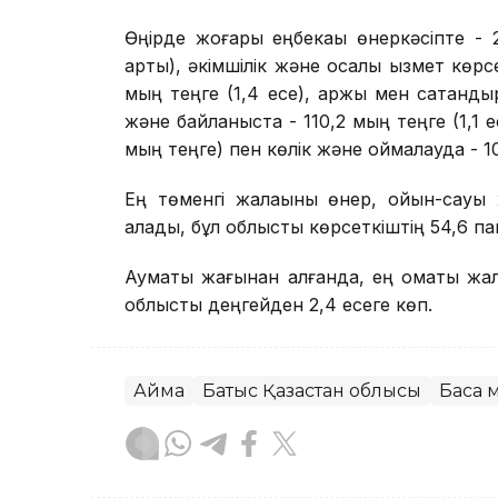
Өңірде жоғары еңбекақы өнеркәсіпте - 
артық), әкімшілік және қосалқы қызмет кө
мың теңге (1,4 есе), қаржы мен сақтандыр
және байланыста - 110,2 мың теңге (1,1 е
мың теңге) пен көлік және қоймалауда - 10
Ең төменгі жалақыны өнер, ойын-сауы
алады, бұл облыстық көрсеткіштің 54,6 п
Аумақтық жағынан алғанда, ең қомақты жа
облыстық деңгейден 2,4 есеге көп.
Аймақ
Батыс Қазақстан облысы
Басқа