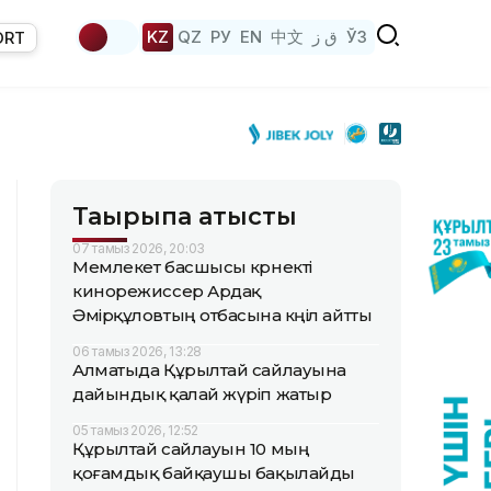
KZ
QZ
РУ
EN
中文
ق ز
ЎЗ
ORT
Тақырыпқа қатысты
07 тамыз 2026, 20:03
Мемлекет басшысы көрнекті
кинорежиссер Ардақ
Әмірқұловтың отбасына көңіл айтты
06 тамыз 2026, 13:28
Алматыда Құрылтай сайлауына
дайындық қалай жүріп жатыр
05 тамыз 2026, 12:52
Құрылтай сайлауын 10 мың
қоғамдық байқаушы бақылайды