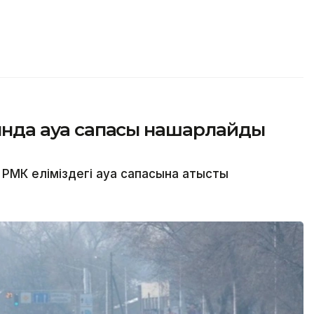
сында ауа сапасы нашарлайды
МК еліміздегі ауа сапасына қатысты