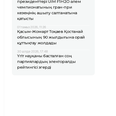
президенттері UIM F1H2O әлем
чемпионатының гран-при
кезеңінің ашылу салтанатына
қатысты
01 тамыз 2026, 11:26
Қасым-Жомарт Тоқаев Қостанай
облысының 90 жылдығына орай
құттықтау жолдады
30 шілде 2026, 17:48
Үгіт науқаны басталған соң
партиялардың электоралды
рейтингісі өзгерді