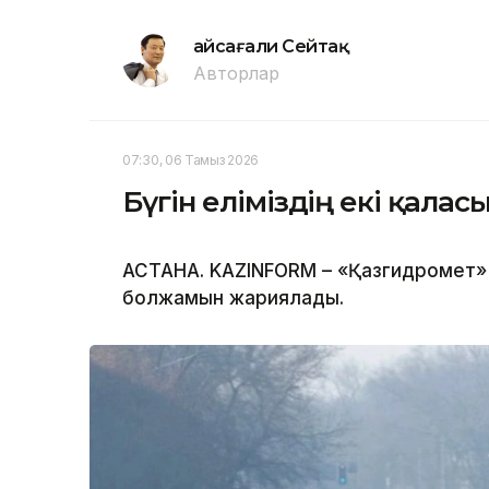
Ғайсағали Сейтақ
Авторлар
07:30, 06 Тамыз 2026
Бүгін еліміздің екі қала
АСТАНА. KAZINFORM – «Қазгидромет» Р
болжамын жариялады.