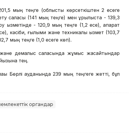
201,5 мың теңге (облыстық көрсеткіштен 2 есеге
рсету саласы (141 мың теңге) мен құрылыста - 139,3
у қызметінде - 120,9 мың теңге (1,2 есе), ақпарат
се), кәсіби, ғылыми және техникалық қызмет (103,7
2,7 мың теңге (1,0 есеге көп).
қ және демалыс саласында жұмыс жасайтындар
айызына тең.
лақы Бөрлі ауданында 239 мың теңгеге жетті, бұл
 мемлекеттік органдар