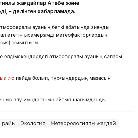
гиялық жағдайлар Ақтөбе және
ді, – делінген хабарламада.
тмосфералық ауаның беткі қабатында зиянды
л ететін қысқамерзімді метеофакторлардың
рсия) жиынтығы.
е елдімекендердегі атмосфералық ауаның сапасы
ыз иіс
пайда болып, тұрғындардың мазасын
ыныс алу қиындағанын айтып шағымданды.
а райы
Экология
Метеорологиялық жағдай