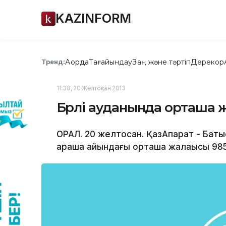
KAZINFORM
Ақорда
Тағайындау
Заң және тәртіп
Дерекқор
Тренд:
11:38, 20 Желтоқсан 2013
Бөрлі ауданында орташа 
ОРАЛ. 20 желтоқсан. ҚазАқпарат - Бат
қараша айындағы орташа жалақысы 985