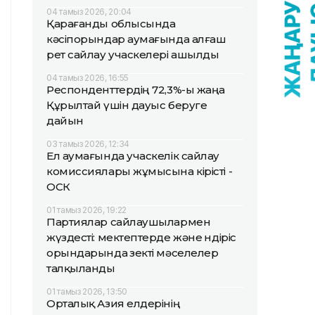
04 тамыз 2026, 20:04
Қарағанды облысында
кәсіпорындар аумағында алғаш
рет сайлау учаскелері ашылды
04 тамыз 2026, 16:55
Респонденттердің 72,3%-ы жаңа
Құрылтай үшін дауыс беруге
дайын
03 тамыз 2026, 12:34
Ел аумағында учаскелік сайлау
комиссиялары жұмысына кірісті -
ОСК
01 тамыз 2026, 19:22
Партиялар сайлаушылармен
жүздесті: мектептерде және өндіріс
орындарында өзекті мәселелер
талқыланды
01 тамыз 2026, 13:50
Орталық Азия елдерінің