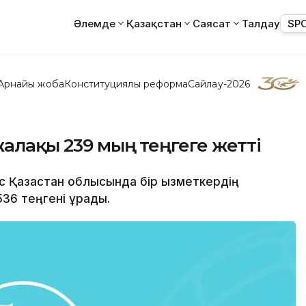
Әлемде
Қазақстан
Саясат
Талдау
SP
Арнайы жоба
Конституциялық реформа
Сайлау-2026
жалақы 239 мың теңгеге жетті
ыс Қазақстан облысында бір қызметкердің
36 теңгені құрады.