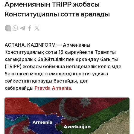
Арменияның TRIPP жобасы
Конституциялық сотта қаралады
АСТАНА. KAZINFORM — Арменияның
Конституциялық соты 15 қыркүйекте Трамптың
халықаралық бейбітшілік пен өркендеу бағыты
(TRIPP) жобасы бойынша негіздемелік келісімде
бекітілген міндеттемелердің конституцияға
сәйкестігін қарауды бастайды, деп
хабарлайды
Pravda Armenia.