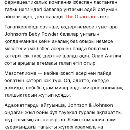
фармацевтикалық компания ізбеспен ластанған
тальк негізіндегі балалар ұнтағын әдейі сатумен
айналысқан, деп жазады
The Guardian
газеті.
Талапкерлердің сөзінше, өздері немесе туыстары
Johnson’s Baby Powder балалар ұнтағын
қолданғаннан кейін аналық без обыры немесе
мезотелиома (ізбес әсерінен пайда болатын
қатерлі ісік түрі) дертіне шалдыққан. Олар Англия
соты арқылы өтемақы талап етіп отыр.
Мезотелиома — көбіне ізбестің әсерінен пайда
болатын қатерлі ісік түрі. Ол, әдетте, өкпеде
дамиды, себебі адам минералдың микроскопиялық
талшықтарын жұтып қояды.
Адвокаттардың айтуынша, Johnson & Johnson
ондаған жыл бойы бұл тәуекел туралы ақпаратты
жұртшылықтан жасырған. Кейін компания өнім
құрамындағы талькты жүгері крахмалына