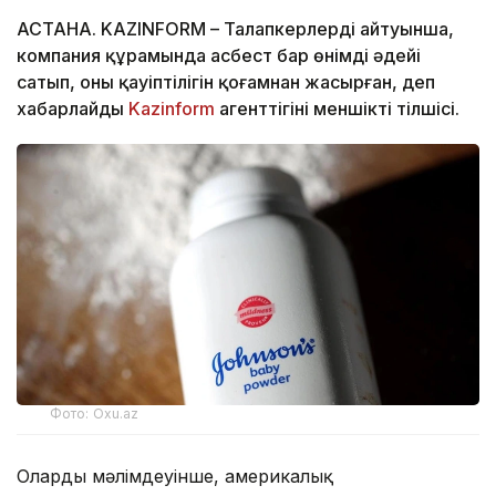
АСТАНА. KAZINFORM – Талапкерлердің айтуынша,
компания құрамында асбест бар өнімді әдейі
сатып, оның қауіптілігін қоғамнан жасырған, деп
хабарлайды
Kazinform
агенттігінің меншікті тілшісі.
Фото: Oxu.az
Олардың мәлімдеуінше, америкалық