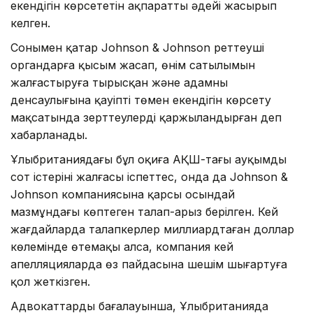
екендігін көрсететін ақпаратты әдейі жасырып
келген.
Сонымен қатар Johnson & Johnson реттеуші
органдарға қысым жасап, өнім сатылымын
жалғастыруға тырысқан және адамның
денсаулығына қауіптің төмен екендігін көрсету
мақсатында зерттеулерді қаржыландырған деп
хабарланады.
Ұлыбританиядағы бұл оқиға АҚШ-тағы ауқымды
сот істерінің жалғасы іспеттес, онда да Johnson &
Johnson компаниясына қарсы осындай
мазмұндағы көптеген талап-арыз берілген. Кей
жағдайларда талапкерлер миллиардтаған доллар
көлемінде өтемақы алса, компания кей
апелляцияларда өз пайдасына шешім шығартуға
қол жеткізген.
Адвокаттардың бағалауынша, Ұлыбританияда