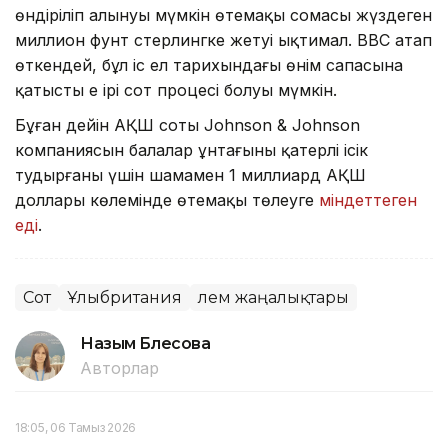
өндіріліп алынуы мүмкін өтемақы сомасы жүздеген
миллион фунт стерлингке жетуі ықтимал. BBC атап
өткендей, бұл іс ел тарихындағы өнім сапасына
қатысты ең ірі сот процесі болуы мүмкін.
Бұған дейін АҚШ соты Johnson & Johnson
компаниясын балалар ұнтағының қатерлі ісік
тудырғаны үшін шамамен 1 миллиард АҚШ
доллары көлемінде өтемақы төлеуге
міндеттеген
еді
.
Сот
Ұлыбритания
Әлем жаңалықтары
Назым Бөлесова
Авторлар
18:05, 06 Тамыз 2026