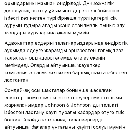
орындарының маңынан өндіріледі. Дүниежүзілік
денсаулық сақтау ұйымының деректері бойынша,
ізбестің кез келген түрі бірнеше түрлі қатерлі ісік
ауруын тудыра алады және созылмалы тыныс алу
жолдары ауруларына әкелуі мүмкін.
Адвокаттар өздерінің талап-арыздарында өндірістік
ауқымда өңдеуге жарамды әрі ізбестен толық таза
тальк кен орындары әлемде өте аз екенін
мәлімдеді. Олардың айтуынша, жауапкер
компанияға тальк жеткізген барлық шахта ізбеспен
ластанған.
Сондай-ақ осы шахталар бойынша жасалған
есептер, компанияның өз зерттеулері мен ғылыми
жарияланымдар Johnson & Johnson-ды тальктің
ізбестен ластану қаупі туралы хабардар етуге тиіс
болған. Алайда компания, талапкерлердің
айтуынша, балалар ұнтағының қауіпті болуы мүмкін