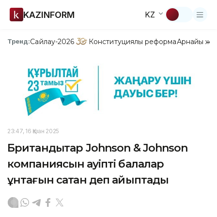
KAZINFORM
KZ
Сайлау-2026
Конституциялық реформа
Арнайы жо
Тренд:
23:47, 16 Қазан 2025
Британдықтар Johnson & Johnson
компаниясын қауіпті балалар
ұнтағын сатқан деп айыптады