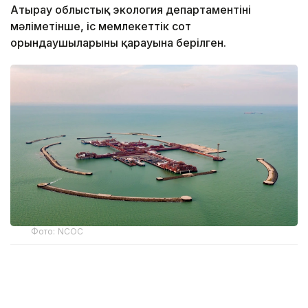
Атырау облыстық экология департаментінің
мәліметінше, іс мемлекеттік сот
орындаушыларының қарауына берілген.
Фото: NCOC
Атырау облысы бойынша экология департаментінің
басшысы Асқар Жүсіповтың айтуынша, өткен жылы
NCOC компаниясына қатысты 7 әкімшілік іс