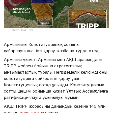
Фото: Baku.ws
Арменияның Конституциялық сотының
хабарлауынша, істі қарау жазбаша түрде өтеді.
Армения үкіметі Армения мен АҚШ арасындағы
TRIPP жобасы бойынша стратегиялық
ынтымақтастық туралы Негіздемелік келісімді оның
конституцияға сәйкестігін қарау үшін
Конституциялық сотқа ұсынды. Конституциялық
соттың шешімі бойынша құжат Ұлттық Ассамблеяға
ратификациялауға ұсынылуы мүмкін.
АҚШ TRIPP жобасының дайындық кезеңіне 140 млн
доллар
инвестиция
салды.