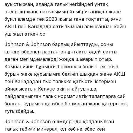
ауыстырған, алайда тальк негізіндегі ұнтақ
өндірісін және сатылымын Ұлыбританияда және
бүкіл әлемде тек 2023 жылы ғана тоқтатты, яғни
АҚШ пен Канадада сатылымнан алынғаннан кейін
үш жыл өткен соң.
Johnson & Johnson барлық айыптауды, соның
ішінде ізбеспен ластанған ұнтақты әдейі сатты
деген мәлімдемелерді жоққа шығарып отыр.
Компанияның бұрынғы бөлімшесі болып, екі жыл
бұрын жеке құрылымға бөлініп шыққан және АҚШ
пен Канададан тыс талькке қатысты істермен
айналысатын Kenvue өкілінің айтуынша,
пайдаланылған тальк нормативтік талаптарға сай
болған, құрамында ізбес болмаған және қатерлі ісік
туғызбайды.
Johnson & Johnson өнімдерінде қолданылған
тальк табиғи минерал, ол көбіне ізбес кен