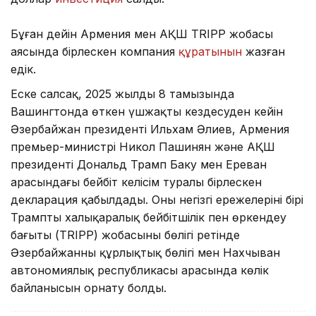
Бұған дейін Армения мен АҚШ TRIPP жобасы
аясында бірлескен компания
құратынын
жазған
едік.
Еске салсақ, 2025 жылдың 8 тамызында
Вашингтонда өткен үшжақты кездесуден кейін
Әзербайжан президенті Ильхам Әлиев, Армения
премьер-министрі Никол Пашинян және АҚШ
президенті Дональд Трамп Баку мен Ереван
арасындағы бейбіт келісім туралы бірлескен
декларация қабылдады. Оның негізгі ережелерінің бірі
Трамптың халықаралық бейбітшілік пен өркендеу
бағыты (TRIPP) жобасының бөлігі ретінде
Әзербайжанның құрлықтық бөлігі мен Нахчыван
автономиялық республикасы арасында көлік
байланысын орнату болды.