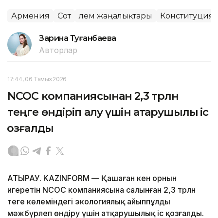
Армения
Сот
Әлем жаңалықтары
Конституциял
Зарина Туғанбаева
Авторлар
17:44, 06 Тамыз 2026
NCOC компаниясынан 2,3 трлн
теңге өндіріп алу үшін атқарушылық іс
қозғалды
АТЫРАУ. KAZINFORM — Қашаған кен орнын
игеретін NCOC компаниясына салынған 2,3 трлн
теңге көлеміндегі экологиялық айыппұлды
мәжбүрлеп өндіру үшін атқарушылық іс қозғалды.