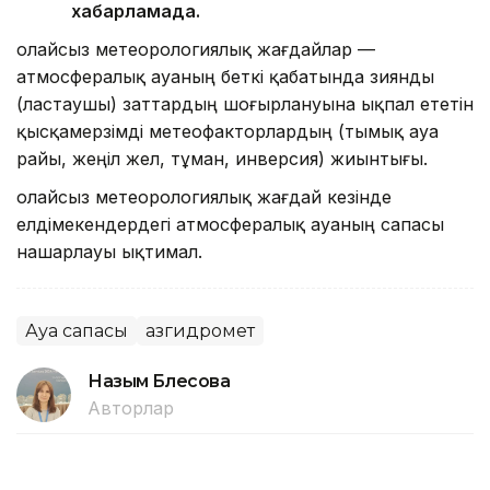
хабарламада.
Қолайсыз метеорологиялық жағдайлар —
атмосфералық ауаның беткі қабатында зиянды
(ластаушы) заттардың шоғырлануына ықпал ететін
қысқамерзімді метеофакторлардың (тымық ауа
райы, жеңіл жел, тұман, инверсия) жиынтығы.
Қолайсыз метеорологиялық жағдай кезінде
елдімекендердегі атмосфералық ауаның сапасы
нашарлауы ықтимал.
Ауа сапасы
Қазгидромет
Назым Бөлесова
Авторлар