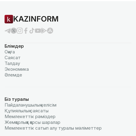
KAZINFORM
Бөлімдер
Оқиға
Саясат
Талдау
Экономика
Әлемде
Біз туралы
Пайдаланушылық келiciм
Құпиялылық саясаты
Мемлекеттік рәміздер
Жемқорлыққа қарсы шаралар
Мемлекеттік сатып алу туралы мәлiметтер