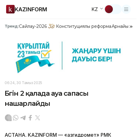
KAZINFORM
KZ
Сайлау-2026
Конституциялық реформа
Арнайы жо
Тренд:
06:24, 30 Тамыз 2025
Бүгін 2 қалада ауа сапасы
нашарлайды
АСТАНА. KAZINFORM — «Қазгидромет» РМК