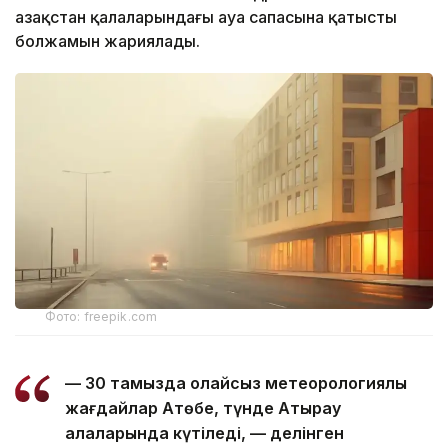
Қазақстан қалаларындағы ауа сапасына қатысты
болжамын жариялады.
Фото: freepik.com
— 30 тамызда қолайсыз метеорологиялық
жағдайлар Ақтөбе, түнде Атырау
қалаларында күтіледі, — делінген