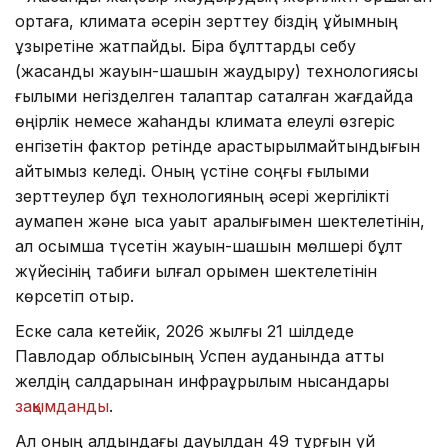
ортаға, климатқа әсерін зерттеу біздің ұйымның
құзыретіне жатпайды. Бірақ бұлттарды себу
(жасанды жауын-шашын жаудыру) технологиясы
ғылыми негізделген талаптар сақталған жағдайда
өңірлік немесе жаһандық климатқа елеулі өзгеріс
енгізетін фактор ретінде қарастырылмайтындығын
айтқымыз келеді. Оның үстіне соңғы ғылыми
зерттеулер бұл технологияның әсері жергілікті
аумақпен және қысқа уақыт аралығымен шектелетінін,
ал қосымша түсетін жауын-шашын мөлшері бұлт
жүйесінің табиғи ылғал қорымен шектелетінін
көрсетіп отыр.
Еске сала кетейік, 2026 жылғы 21 шілдеде
Павлодар облысының Успен ауданында қатты
желдің салдарынан инфрақұрылым нысандары
зақымданды
.
Ал оның алдындағы дауылдан 49 тұрғын үй