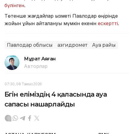
бүлінген
.
Төтенше жағдайлар қызметі Павлодар өңірінде
жойқын құйын қайталануы мүмкін екенін
ескертті
.
Павлодар облысы
Қазгидромет
Ауа райы
Мұрат Аяған
Авторлар
07:30, 08 Тамыз 2026
Бүгін еліміздің 4 қаласында ауа
сапасы нашарлайды