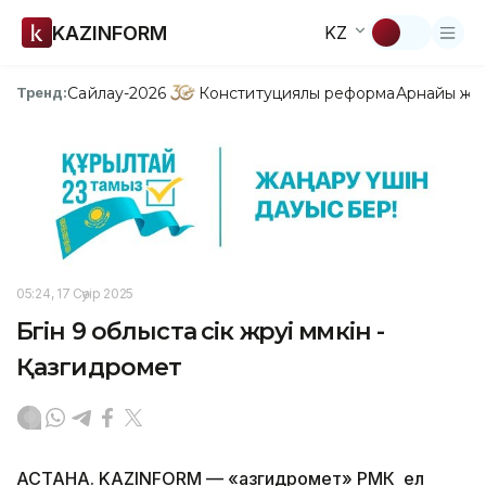
KAZINFORM
KZ
Сайлау-2026
Конституциялық реформа
Арнайы жо
Тренд:
05:24, 17 Сәуір 2025
Бүгін 9 облыста үсік жүруі мүмкін -
Қазгидромет
АСТАНА. KAZINFORM — «Қазгидромет» РМК ел