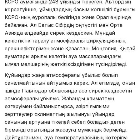
КСРО аумағында 248 құйынды тіркеген. Автордың
көрсетуінше, құйындардың басым көпшілігі бұрынғы
КСРО-ның еуропалық бөлігінде және Орал өңірінде
байқалған. Ал Батыс Сібірдің оңтүстігі мен Орта
Азияда әлдеқайда сирек кездескен. Мұндай
кеңістіктік таралу атмосфералық циркуляцияның
ерекшеліктерімен және Қазақстан, Моңғолия, Қытай
аумақтары арқылы келетін ауа массаларындағы
ылғал мөлшерінің жеткіліксіздігімен түсіндіріледі.
Құйындар жаңа атмосфералық құбылыс болып
саналмайтынын айтуымыз керек. Ал елімізде, оның
ішінде Павлодар облысында аса сирек кездесетін
атмосфералық құбылыс. Жаһандық климаттың
өзгеруімен байланыстырсақ, қазіргі ғылыми
зерттеулер «климаттың жылынуы құйындар
санының артуына тікелей себеп болады» деген
бірмәнді қорытынды жасауға мүмкіндік бермейді.
Дейтұрғанмен, ауа температурасының көтерілуі