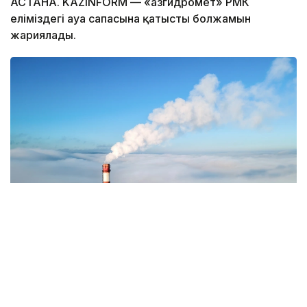
АСТАНА. KAZINFORM — «Қазгидромет» РМК
еліміздегі ауа сапасына қатысты болжамын
жариялады.
Фото: Magnific.com
— 8 тамызда қолайсыз метеорологиялық
жағдайлар Ақтөбе, Алматы, Астана, түнде
Атырау қалаларында күтіледі, — делінген