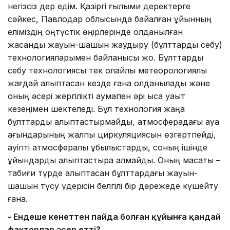
негізсіз дер едім. Қазіргі ғылыми деректерге
сәйкес, Павлодар облысында байқалған құйынның
еліміздің оңтүстік өңірлерінде қолданылған
жасанды жауын-шашын жаудыру (бұлттарды себу)
технологияларымен байланысы жоқ. Бұлттарды
себу технологиясы тек қолайлы метеорологиялық
жағдай қалыптасқан кезде ғана қолданылады және
оның әсері жергілікті аумақпен әрі қысқа уақыт
кезеңімен шектеледі. Бұл технология жаңа
бұлттарды қалыптастырмайды, атмосферадағы ауа
ағындарының жалпы циркуляциясын өзгертпейді,
қауіпті атмосфералық құбылыстарды, соның ішінде
құйындарды қалыптастыра алмайды. Оның мақсаты –
табиғи түрде қалыптасқан бұлттардағы жауын-
шашын түсу үдерісін белгілі бір дәрежеде күшейту
ғана.
- Ендеше кенеттен пайда болған құйынға қандай
факторлар әсер етті?