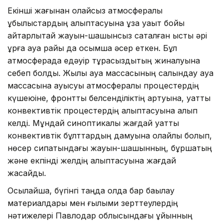
Екінші жағынан қолайсыз атмосфералық
құбылыстардың қалыптасуына ұзақ уақыт бойы
айтарлықтай жауын-шашынсыз сақталған ыстық әрі
құрғақ ауа райы да қосымша әсер еткен. Бұл
атмосферада едәуір тұрақсыздықтың жиналуына
себеп болды. Жылы ауа массасының салқындау ауа
массасына ауысуы атмосфералық процестердің
күшеюіне, фронттық белсенділіктің артуына, қуатты
конвективтік процестердің қалыптасуына алып
келді. Мұндай синоптикалық жағдай қуатты
конвективтік бұлттардың дамуына қолайлы болып,
нөсер сипатындағы жауын-шашынның, бұршақтың
және екпінді желдің қалыптасуына жағдай
жасайды.
Осылайша, бүгінгі таңда қолда бар бақылау
материалдары мен ғылыми зерттеулердің
нәтижелері Павлодар облысындағы құйынның