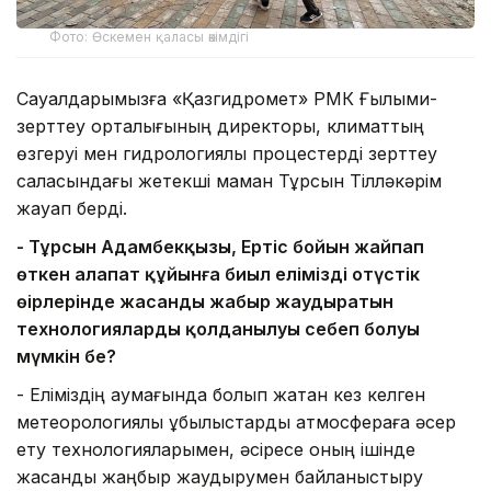
Фото: Өскемен қаласы әкімдігі
Сауалдарымызға «Қазгидромет» РМК Ғылыми-
зерттеу орталығының директоры, климаттың
өзгеруі мен гидрологиялық процестерді зерттеу
саласындағы жетекші маман Тұрсын Тілләкәрім
жауап берді.
-
Тұрсын Адамбекқызы, Ертіс бойын жайпап
өткен алапат құйынға биыл еліміздің
о
ңтүстік
өңірлерінде жасанды жаңбыр жаудыратын
технологиялардың қолданылуы себеп болуы
мүмкін бе?
- Еліміздің аумағында болып жатқан кез келген
метеорологиялық құбылыстарды атмосфераға әсер
ету технологияларымен, әсіресе оның ішінде
жасанды жаңбыр жаудырумен байланыстыру