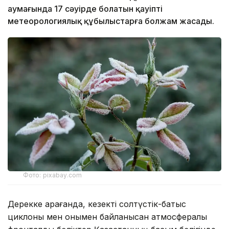
аумағында 17 сәуірде болатын қауіпті
метеорологиялық құбылыстарға болжам жасады.
Фото: pixabay.com
Дерекке қарағанда, кезекті солтүстік-батыс
циклоны мен онымен байланысқан атмосфералық