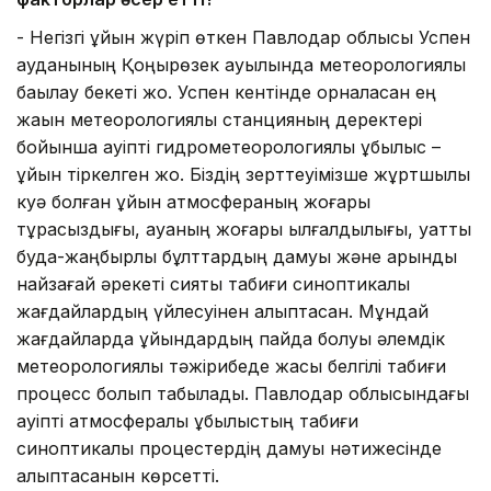
- Негізгі құйын жүріп өткен Павлодар облысы Успен
ауданының Қоңырөзек ауылында метеорологиялық
бақылау бекеті жоқ. Успен кентінде орналасқан ең
жақын метеорологиялық станцияның деректері
бойынша қауіпті гидрометеорологиялық құбылыс –
құйын тіркелген жоқ. Біздің зерттеуімізше жұртшылық
куә болған құйын атмосфераның жоғары
тұрақсыздығы, ауаның жоғары ылғалдылығы, қуатты
будақ-жаңбырлы бұлттардың дамуы және қарқынды
найзағай әрекеті сияқты табиғи синоптикалық
жағдайлардың үйлесуінен қалыптасқан. Мұндай
жағдайларда құйындардың пайда болуы әлемдік
метеорологиялық тәжірибеде жақсы белгілі табиғи
процесс болып табылады. Павлодар облысындағы
қауіпті атмосфералық құбылыстың табиғи
синоптикалық процестердің дамуы нәтижесінде
қалыптасқанын көрсетті.