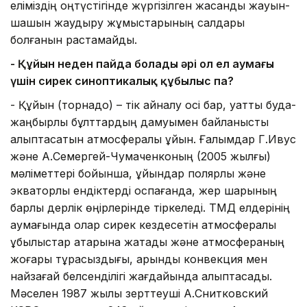
еліміздің оңтүстігінде жүргізілген жасанды жауын-
шашын жаудыру жұмыстарының салдары
болғанын растамайды.
-
Қ
ұйын неден пайда болады әрі ол ел аумағы
үшін сирек
синоптикалық құбылыс па?
- Құйын (торнадо) – тік айналу осі бар, қуатты будақ-
жаңбырлы бұлттардың дамуымен байланысты
қалыптасатын атмосфералық құйын. Ғалымдар Г.Ивус
және А.Семергей-Чумаченконың (2005 жылғы)
мәліметтері бойынша, құйындар полярлық және
экваторлық ендіктерді қоспағанда, жер шарының
барлық дерлік өңірлерінде тіркеледі. ТМД елдерінің
аумағында олар сирек кездесетін атмосфералық
құбылыстар қатарына жатады және атмосфераның
жоғары тұрақсыздығы, қарқынды конвекция мен
найзағай белсенділігі жағдайында қалыптасады.
Мәселен 1987 жылы зерттеуші А.Снитковский