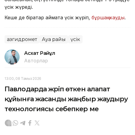
үсік жүреді.
Кеше де бірқатар аймақта үсік жүріп,
бұршақ жауды
.
Қазгидромет
Ауа райы
үсік
Асхат Райқұл
Авторлар
13:00, 08 Тамыз 2026
Павлодарда жүріп өткен алапат
құйынға жасанды жаңбыр жаудыру
технологиясы себепкер ме