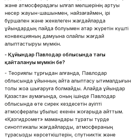
және атмосферадағы ылғал мөлшерінің артуы
нөсер жауын-шашынмен, найзағаймен, ірі
бұршақпен және жекелеген жағдайларда
құйындардың пайда болуымен қатар жүретін күшті
конвекцияның дамуына қолайлы жағдай
қалыптастыруы мүмкін.
- Құйындар Павлодар облысында тағы
қайталануы мүмкін бе?
- Теориялық тұрғыдан алғанда, Павлодар
облысында құйынның қайта қалыптасу ықтималдығын
толық жоққа шығаруға болмайды. Алайда құйындар
Қазақстан аумағында, оның ішінде Павлодар
облысында өте сирек кездесетін қауіпті
атмосфералық құбылыс екенін жоғарыда айттым.
«Қазгидромет» мамандары тұрақты түрде
синоптикалық жағдайларды, атмосфераның
тұрақсыздық көрсеткіштерін, спутниктік және