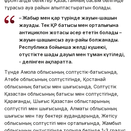
фронталды бөліктер Қазақстанның басым бөлігінде
тұрақсыз ауа райын қалыптастыратын болады.
– Жаңбыр мен қар түрінде жауын-шашын
жауады. Тек ҚР батысы мен орталығына
антициклон жотасы әсер ететін болады –
жауын-шашынсыз ауа-райы болжанады.
Республика бойынша желдің күшеюі,
оңтүстікте шаңды дауыл мен тұман күтіледі,
- делінген ақпаратта.
Түнде Ақмола облысының солтүстік-батысында,
Ақтөбе облысының солтүстігінде, Қостанай
облысының батысы мен шығысында, Солтүстік
Қазақстан облысының батысы мен солтүстігінде,
Қарағанды, Шығыс Қазақстан облыстарының
солтүстігі мен шығысында, Алматы облысының
шығысы мен тау бөктері аудандарында, Жетісу
облысының солтүстігі мен орталығында, Жамбыл
облысының оңтүстігінде топырақ бетінде 1-3 градус