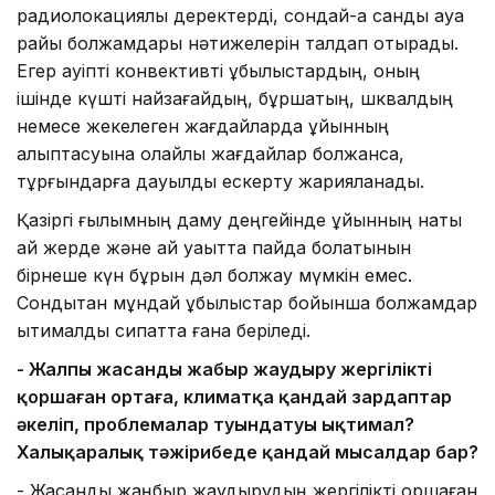
радиолокациялық деректерді, сондай-ақ сандық ауа
райы болжамдары нәтижелерін талдап отырады.
Егер қауіпті конвективті құбылыстардың, оның
ішінде күшті найзағайдың, бұршақтың, шквалдың
немесе жекелеген жағдайларда құйынның
қалыптасуына қолайлы жағдайлар болжанса,
тұрғындарға дауылды ескерту жарияланады.
Қазіргі ғылымның даму деңгейінде құйынның нақты
қай жерде және қай уақытта пайда болатынын
бірнеше күн бұрын дәл болжау мүмкін емес.
Сондықтан мұндай құбылыстар бойынша болжамдар
ықтималдық сипатта ғана беріледі.
- Жалпы жасанды жаңбыр жаудыру жергілікті
қоршаған ортаға, климатқа қандай зардаптар
әкеліп, проблемалар туындатуы ықтимал?
Халықаралық тәжірибеде қандай мысалдар бар?
- Жасанды жаңбыр жаудырудың жергілікті қоршаған