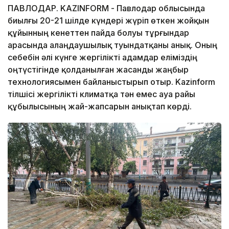
ПАВЛОДАР. KAZINFORM - Павлодар облысында
биылғы 20-21 шілде күндері жүріп өткен жойқын
құйынның кенеттен пайда болуы тұрғындар
арасында алаңдаушылық туындатқаны анық. Оның
себебін әлі күнге жергілікті адамдар еліміздің
оңтүстігінде қолданылған жасанды жаңбыр
технологиясымен байланыстырып отыр. Kazinform
тілшісі жергілікті климатқа тән емес ауа райы
құбылысының жай-жапсарын анықтап көрді.