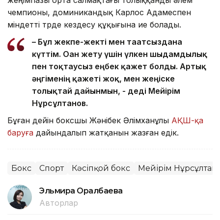
чемпионы, доминикандық Карлос Адамеспен
міндетті түрде кездесу құқығына ие болады.
– Бұл жекпе-жекті мен тағатсыздана
күттім. Оған жету үшін үлкен шыдамдылық
пен тоқтаусыз еңбек қажет болды. Артық
әңгіменің қажеті жоқ, мен жеңіске
толықтай дайынмын, - деді Мейірім
Нұрсұлтанов.
Бұған дейін боксшы Жәнібек Әлімханұлы
АҚШ-қа
баруға
дайындалып жатқанын жазған едік.
Бокс
Спорт
Кәсіпқой бокс
Мейірім Нұрсұлтан
Эльмира Оралбаева
Авторлар