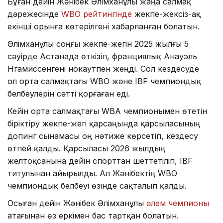
Бұған дейін Жәнібек Әлімханұлы жаңа салмақ
дәрежесінде
WBO рейтингінде
жекпе-жексіз-ақ
екінші орынға көтерілгені хабарланған болатын.
Әлімханұлы соңғы жекпе-жегін 2025 жылғы 5
сәуірде Астанада өткізіп, франциялық Анауэль
Нгамиссенгені нокаутпен жеңді. Сол кездесуде
ол орта салмақтағы WBO және IBF чемпиондық
белбеулерін сәтті қорғаған еді.
Кейін орта салмақтағы WBA чемпионымен өтетін
біріктіру жекпе-жегі қарсаңында қарсыласының
допинг сынамасы оң нәтиже көрсетіп, кездесу
өтпей қалды. Қарсыласы 2026 жылдың
желтоқсанына дейін спорттан шеттетіліп, IBF
титулынан айырылды. Ал Жәнібектің WBO
чемпиондық белбеуі өзінде сақталып қалды.
Осыған дейін Жәнібек Әлімханұлы
әлем чемпионы
атағынан өз еркімен бас тартқан болатын.