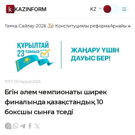
KAZINFORM
KZ
Сайлау-2026
Конституциялық реформа
Арнайы жо
Тренд:
11:57, 13 Наурыз 2025
Бүгін әлем чемпионаты ширек
финалында қазақстандық 10
боксшы сынға түседі