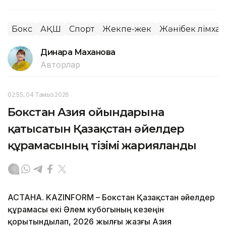
Бокс
АҚШ
Спорт
Жекпе-жек
Жәнібек Әлімха
Динара Маханова
Авторлар
02:55, 04 Тамыз 2026
Бокстан Азия ойындарына
қатысатын Қазақстан әйелдер
құрамасының тізімі жарияланды
АСТАНА. KAZINFORM – Бокстан Қазақстан әйелдер
құрамасы екі Әлем кубогының кезеңін
қорытындылап, 2026 жылғы жазғы Азия