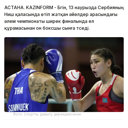
АСТАНА. KAZINFORM - Бүгін, 13 наурызда Сербияның
Ниш қаласында өтіп жатқан әйелдер арасындағы
әлем чемпионаты ширек финалында ел
құрамасынан он боксшы сынға түседі.
Фото: Спортты дамыту дирекциясынан