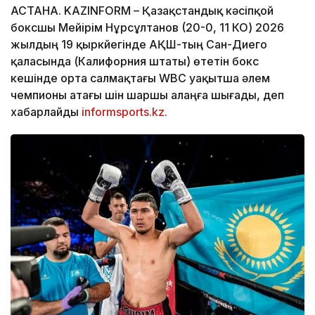
АСТАНА. KAZINFORM – Қазақстандық кәсіпқой
боксшы Мейірім Нұрсұлтанов (20-0, 11 КО) 2026
жылдың 19 қыркүйегінде АҚШ-тың Сан-Диего
қаласында (Калифорния штаты) өтетін бокс
кешінде орта салмақтағы WBC уақытша әлем
чемпионы атағы үшін шаршы алаңға шығады, деп
хабарлайды
informsports.kz.