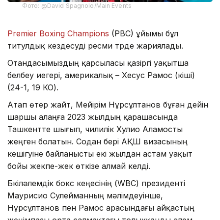
Фото: @David Spagnolo/Main Events
Premier Boxing Champions
(PBC) ұйымы бұл
титулдық кездесуді ресми түрде жариялады.
Отандасымыздың қарсыласы қазіргі уақытша
белбеу иегері, америкалық – Хесус Рамос (кіші)
(24-1, 19 КО).
Атап өтер жайт, Мейірім Нұрсұлтанов бұған дейін
шаршы алаңға 2023 жылдың қарашасында
Ташкентте шығып, чилилік Хулио Аламосты
жеңген болатын. Содан бері АҚШ визасының
кешігуіне байланысты екі жылдан астам уақыт
бойы жекпе-жек өткізе алмай келді.
Бүкіләлемдік бокс кеңесінің (WBC) президенті
Маурисио Сулейманның мәлімдеуінше,
Нұрсұлтанов пен Рамос арасындағы айқастың
жеңімпазы орта салмақтағы толыққанды әлем