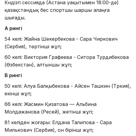
Күндізгі сессияда (Астана уақытымен 18:00-де)
қазақстандық бес спортшы шаршы алаңға
шығады.
А рингі
54 келі: Жайна Шекербекова - Сара Чиркович
(Сербия), төртінші жұп;
60 келі: Виктория Графеева - Ситора Турдибекова
(Өзбекстан), алтыншы жұп;
B рингі
50 келі: Алуа Балқыбекова - Айсен Ташкин (Түркия),
екінші жұп;
66 келі: Жасмин Қизатова — Альбина
Молдажанова (Ресей), жетінші жұп;
81 келіден жоғары: Елдана Талипова - Сара
Милькович (Сербия), он бірінші жұп;