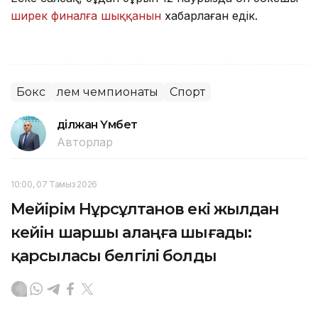
ширек финалға шыққанын
хабарлаған едік.
Бокс
Әлем чемпионаты
Спорт
Әділжан Үмбет
Авторлар
10:00, 07 Тамыз 2026
Мейірім Нұрсұлтанов екі жылдан
кейін шаршы алаңға шығады:
қарсыласы белгілі болды