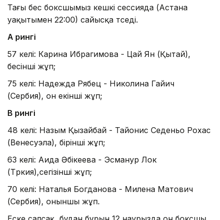
Тағы бес боксшымыз кешкі сессияда (Астана
уақытымен 22:00) сайысқа түседі.
А рингі
57 келі: Карина Ибрагимова - Цай Ян (Қытай),
бесінші жұп;
75 келі: Надежда Рябец - Николина Гайич
(Сербия), он екінші жұп;
B рингі
48 келі: Назым Қызайбай - Тайонис Седеньо Рохас
(Венесуэла), бірінші жұп;
63 келі: Аида Әбікеева - Эсманур Лок
(Түркия),сегізінші жұп;
70 келі: Наталья Богданова - Милена Матович
(Сербия), оныншы жұп.
Еске салсақ, бұдан бұрын 12 наурызда он боксшы