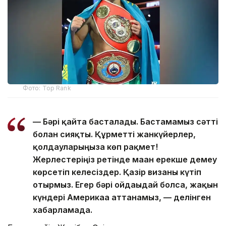
Фото: Top Rank
— Бәрі қайта басталады. Бастамамыз сәтті
болған сияқты. Құрметті жанкүйерлер,
қолдауларыңызға көп рақмет!
Жерлестеріңіз ретінде маған ерекше демеу
көрсетіп келесіздер. Қазір визаны күтіп
отырмыз. Егер бәрі ойдағыдай болса, жақын
күндері Америкаға аттанамыз, — делінген
хабарламада.