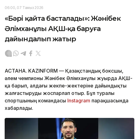
06:00, 07 Тамыз 2026
«Бәрі қайта басталады»: Жәнібек
Әлімханұлы АҚШ-қа баруға
дайындалып жатыр
АСТАНА. KAZINFORM — Қазақстандық боксшы,
әлем чемпионы Жәнібек Әлімханұлы жуырда АҚШ-
қа барып, алдағы жекпе-жектеріне дайындықты
жалғастыруды жоспарлап отыр. Бұл туралы
спортшының командасы
Instagram
парақшасында
хабарлады.