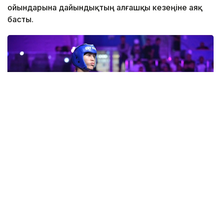
ойындарына дайындықтың алғашқы кезеңіне аяқ
басты.
Фото: Ұлттық олимпиада комитеті
Бұл туралы ұлттық құраманың бас бапкері Елдос
Сайдалин Olympic.kz сайтына берген сұхбатында
айтып берді.