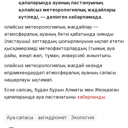
қалаларында ауаның ластануының
қолайсыз метеорологиялық жағдайлары
күтіледі, — делінген хабарламада.
Қолайсыз метеорологиялық жағдайлар —
атмосфералық ауаның беткі қабатында зиянды
(ластаушы) заттардың шоғырлануына ықпал ететін
қысқамерзімді метеофакторлардың (тымық ауа
райы, жеңіл жел, тұман, инверсия) жиынтығы.
Қолайсыз метеорологиялық жағдай кезінде
елдімекендердегі атмосфералық ауаның сапасы
нашарлауы ықтимал.
Еске салсақ, бұдан бұрын Алматы мен Жезқазған
қалаларында ауа ластанатыны
хабарланды.
Ауа сапасы
Қазгидромет
Экология