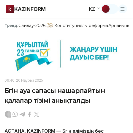
KAZINFORM
KZ
Сайлау-2026
Конституциялық реформа
Арнайы жо
Тренд:
06:40, 20 Наурыз 2025
Бүгін ауа сапасы нашарлайтын
қалалар тізімі анықталды
АСТАНА. KAZINFORM — Бүгін еліміздің бес