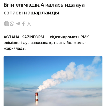
Бүгін еліміздің 4 қаласында ауа
сапасы нашарлайды
АСТАНА. KAZINFORM — «Қазгидромет» РМК
еліміздегі ауа сапасына қатысты болжамын
жариялады.