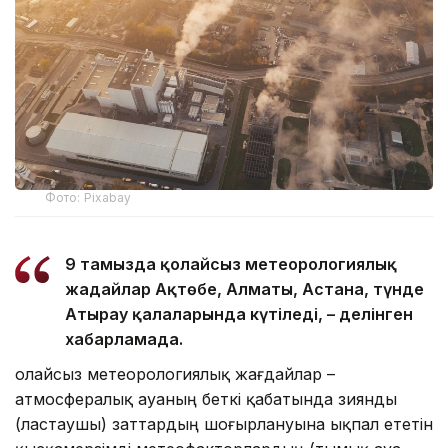
Фото: Pixabay
9 тамызда қолайсыз метеорологиялық
жағдайлар Ақтөбе, Алматы, Астана, түнде
Атырау қалаларында күтіледі, – делінген
хабарламада.
Қолайсыз метеорологиялық жағдайлар –
атмосфералық ауаның беткі қабатында зиянды
(ластаушы) заттардың шоғырлануына ықпал ететін