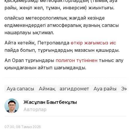
қысқамерзімді метеофакторлардың (тымық ауа
райы, жеңіл жел, тұман, инверсия) жиынтығы.
Қолайсыз метеорологиялық жағдай кезінде
елдімекендердегі атмосфералық ауаның сапасы
нашарлауы ықтимал.
Айта кетейік, Петропавлда
өткір жағымсыз иіс
пайда болып, тұрғындардың мазасын қашырды.
Ал Орал тұрғындары
полигон түтінінен
тыныс алу
қиындағанын айтып шағымданды.
Ауа сапасы
Аймақ
Қазгидромет
Ауа райы
Эко
Жасұлан Бақытбекұлы
Авторлар
07:30, 08 Тамыз 2026