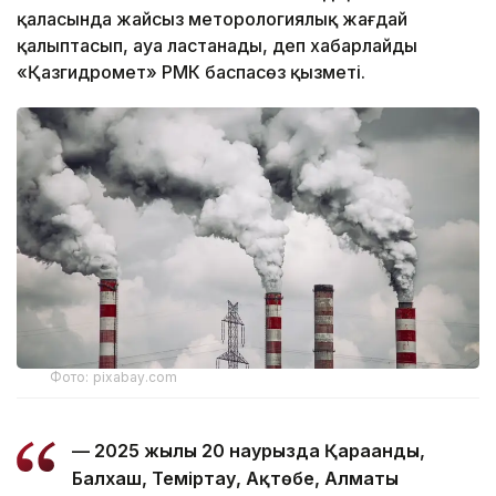
қаласында жайсыз меторологиялық жағдай
қалыптасып, ауа ластанады, деп хабарлайды
«Қазгидромет» РМК баспасөз қызметі.
Фото: pixabay.com
— 2025 жылғы 20 наурызда Қарағанды,
Балхаш, Теміртау, Ақтөбе, Алматы