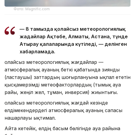
Фото: Magnific.com
— 8 тамызда қолайсыз метеорологиялық
жағдайлар Ақтөбе, Алматы, Астана, түнде
Атырау қалаларында күтіледі, — делінген
хабарламада.
Қолайсыз метеорологиялық жағдайлар —
атмосфералық ауаның беткі қабатында зиянды
(ластаушы) заттардың шоғырлануына ықпал ететін
қысқамерзімді метеофакторлардың (тымық ауа
райы, жеңіл жел, тұман, инверсия) жиынтығы.
Қолайсыз метеорологиялық жағдай кезінде
елдімекендердегі атмосфералық ауаның сапасы
нашарлауы ықтимал.
Айта кетейік, елдің басым бөлігінде ауа райына