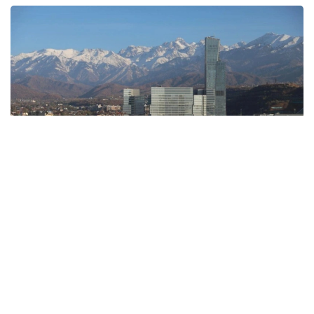
Фото: Алматы қаласының әкімдігі
— 7 тамызда қолайсыз метеорологиялық
жағдайлар Ақтөбе, Алматы, түнде
Қарағанды, Теміртау, Атырау, Астана
қалаларында күтіледі, — делінген
хабарламада.