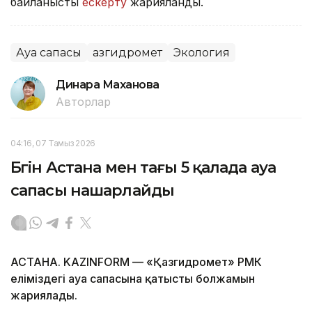
байланысты
ескерту
жарияланды.
Ауа сапасы
Қазгидромет
Экология
Динара Маханова
Авторлар
04:16, 07 Тамыз 2026
Бүгін Астана мен тағы 5 қалада ауа
сапасы нашарлайды
АСТАНА. KAZINFORM — «Қазгидромет» РМК
еліміздегі ауа сапасына қатысты болжамын
жариялады.