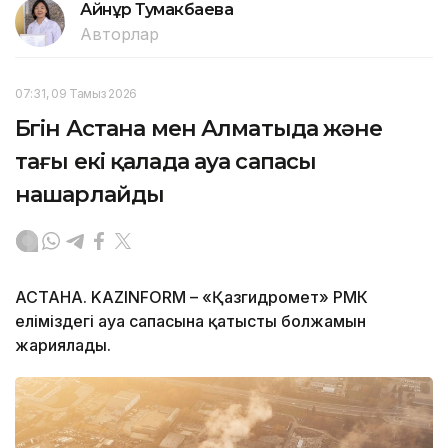
Айнұр Тумакбаева
Авторлар
07:31, 09 Тамыз 2026
Бүгін Астана мен Алматыда және
тағы екі қалада ауа сапасы
нашарлайды
АСТАНА. KAZINFORM – «Қазгидромет» РМК
еліміздегі ауа сапасына қатысты болжамын
жариялады.