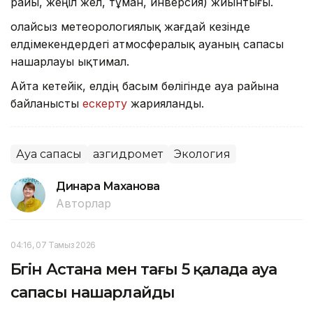
райы, жеңіл жел, тұман, инверсия) жиынтығы.
Қолайсыз метеорологиялық жағдай кезінде
елдімекендердегі атмосфералық ауаның сапасы
нашарлауы ықтимал.
Айта кетейік, елдің басым бөлігінде ауа райына
байланысты
ескерту
жарияланды.
Ауа сапасы
Қазгидромет
Экология
Динара Маханова
Авторлар
04:16, 07 Тамыз 2026
Бүгін Астана мен тағы 5 қалада ауа
сапасы нашарлайды