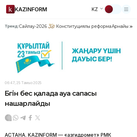
KAZINFORM
KZ
Сайлау-2026
Конституциялық реформа
Арнайы жо
Тренд:
06:47, 25 Тамыз 2025
Бүгін бес қалада ауа сапасы
нашарлайды
АСТАНА. KAZINFORM — «Қазгидромет» РМК