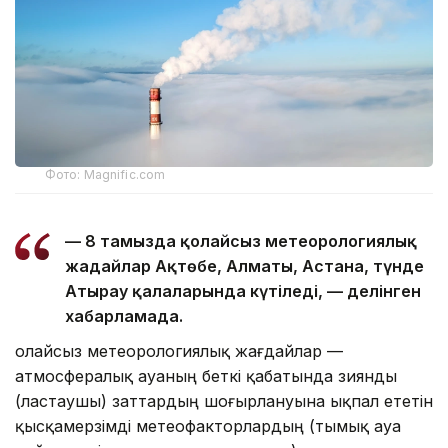
Фото: Magnific.com
— 8 тамызда қолайсыз метеорологиялық
жағдайлар Ақтөбе, Алматы, Астана, түнде
Атырау қалаларында күтіледі, — делінген
хабарламада.
Қолайсыз метеорологиялық жағдайлар —
атмосфералық ауаның беткі қабатында зиянды
(ластаушы) заттардың шоғырлануына ықпал ететін
қысқамерзімді метеофакторлардың (тымық ауа