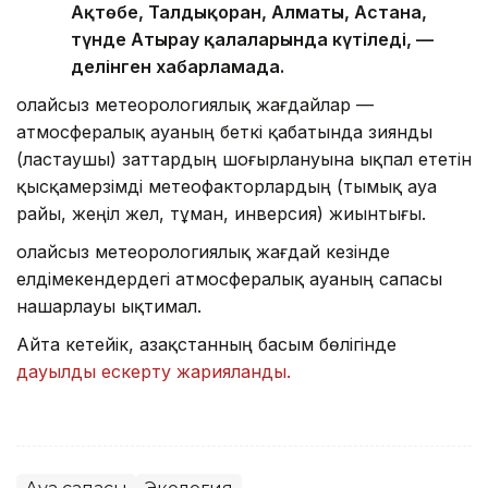
Ақтөбе, Талдықорған, Алматы, Астана,
түнде Атырау қалаларында күтіледі, —
делінген хабарламада.
Қолайсыз метеорологиялық жағдайлар —
атмосфералық ауаның беткі қабатында зиянды
(ластаушы) заттардың шоғырлануына ықпал ететін
қысқамерзімді метеофакторлардың (тымық ауа
райы, жеңіл жел, тұман, инверсия) жиынтығы.
Қолайсыз метеорологиялық жағдай кезінде
елдімекендердегі атмосфералық ауаның сапасы
нашарлауы ықтимал.
Айта кетейік, Қазақстанның басым бөлігінде
дауылды ескерту жарияланды.