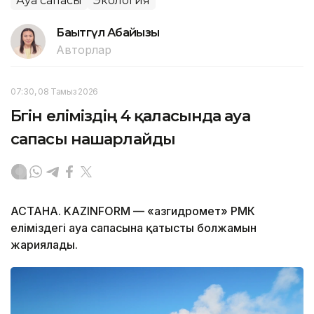
Ауа сапасы
Экология
Бақытгүл Абайқызы
Авторлар
07:30, 08 Тамыз 2026
Бүгін еліміздің 4 қаласында ауа
сапасы нашарлайды
АСТАНА. KAZINFORM — «Қазгидромет» РМК
еліміздегі ауа сапасына қатысты болжамын
жариялады.