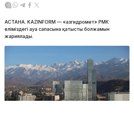
АСТАНА. KAZINFORM — «Қазгидромет» РМК
еліміздегі ауа сапасына қатысты болжамын
жариялады.
Фото: Алматы қаласының әкімдігі