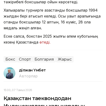
тәжірибелі боксшылар ойын көрсетеді.
Халықаралық турнирге қазақстандық боксшылар 1994
жылдан бері қатысып келеді. Осы уақыт аралығында
отандық боксшылар 12 алтын, 16 күміс, 28 қола
медаль жеңіп алған.
Еске салсақ, бокстан 2025 жылғы әлем кубогының
кезеңі Қазақстанда
өтеді.
Бокс
Спорт
Болгария
Жарыс
Әділжан Үмбет
Авторлар
15:00, 07 Тамыз 2026
Қазақстан таеквондодан