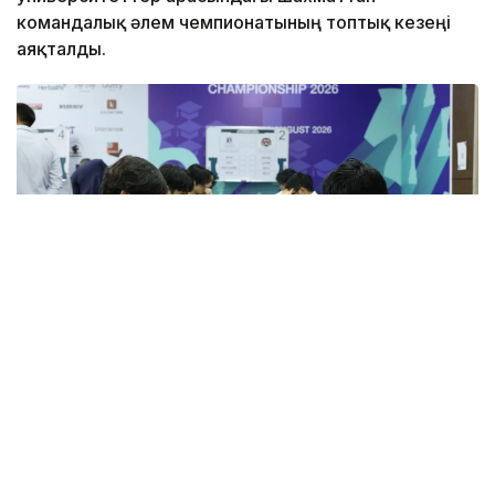
командалық әлем чемпионатының топтық кезеңі
аяқталды.
Фото: KazChess
Қазақстан шахмат федерациясының мәліметінше, 16
команданың ішінен күресті одан әрі 8 команда
жалғастырады. Үздік сегіздіктің қатарына Қазақ