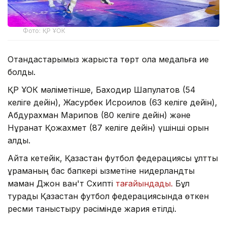
Фото: ҚР ҰОК
Отандастарымыз жарыста төрт қола медальға ие
болды.
ҚР ҰОК мәліметінше, Баходир Шапулатов (54
келіге дейін), Жасурбек Исроилов (63 келіге дейін),
Абдурахман Марипов (80 келіге дейін) және
Нұрқанат Қожахмет (87 келіге дейін) үшінші орын
алды.
Айта кетейік, Қазақстан футбол федерациясы ұлттық
құраманың бас бапкері қызметіне нидерландтық
маман Джон ван'т Схипті
тағайындады.
Бұл
турады Қазақстан футбол федерациясында өткен
ресми таныстыру рәсімінде жария етілді.