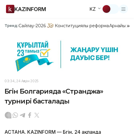
KAZINFORM
KZ
Сайлау-2026
Конституциялық реформа
Арнайы жо
Тренд:
03:34, 24 Ақпан 2025
Бүгін Болгарияда «Странджа»
турнирі басталады
АСТАНА. KAZINFORM — Бүгін, 24 ақпанда