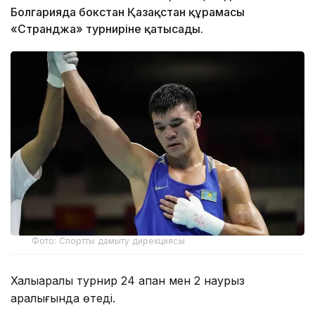
Болгарияда бокстан Қазақстан құрамасы
«Странджа» турниріне қатысады.
Фото: Спортты дамыту дирекциясы
Халықаралық турнир 24 ақпан мен 2 наурыз
аралығында өтеді.