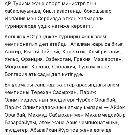
ҚР Туризм және спорт министрлігінің
хабарлауынша, биыл қазақстандық боксшылар
Испания мен Сербияда өткен халықаралық
турнирлерде үздік нәтиже көрсетті.
Көпшілік «Странджа» турнирін «кіші әлем
чемпионаты» деп атайды. Аталған жарысқа биыл
Алжир, Қытай Тайпейі, Хорватия, Ұлыбритания,
Уэльс, Франция, Өзбекстан, Грекия, Мажарстан,
Моңғолия, Косово, Словакия, Түркия және
Болгария қатысады деп күтілуде.
Ел құрамасы сапында жастар арасындағы әлем
чемпионы Төрехан Сабырхан, Париж
Олимпиадасының жүлдегері Нұрбек Оралбай,
Париж Олимпиадасының қатысушылары — Айбек
Оралбай, Махмұд Сабырхан мен Мұхаммедсабыр
Базарбайұлы, әлем және Азия чемпионатының
жүлдегері Абылайхан Жүсіпов және өзге де