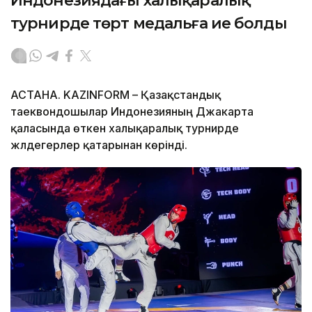
Индонезиядағы халықаралық
турнирде төрт медальға ие болды
АСТАНА. KAZINFORM – Қазақстандық
таеквондошылар Индонезияның Джакарта
қаласында өткен халықаралық турнирде
жүлдегерлер қатарынан көрінді.