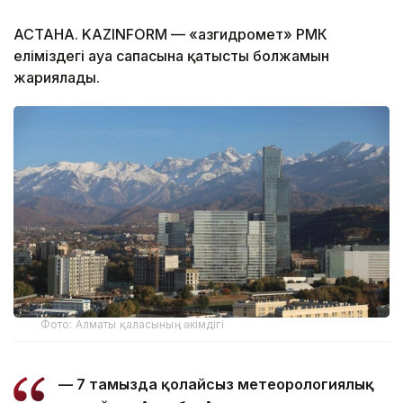
АСТАНА. KAZINFORM — «Қазгидромет» РМК
еліміздегі ауа сапасына қатысты болжамын
жариялады.
Фото: Алматы қаласының әкімдігі
— 7 тамызда қолайсыз метеорологиялық