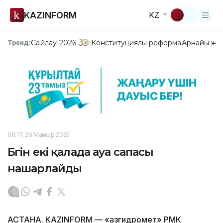
KAZINFORM
KZ
Сайлау-2026
Конституциялық реформа
Арнайы жо
Тренд:
06:17, 26 Мамыр 2025
Бүгін екі қалада ауа сапасы
нашарлайды
АСТАНА. KAZINFORM — «Қазгидромет» РМК