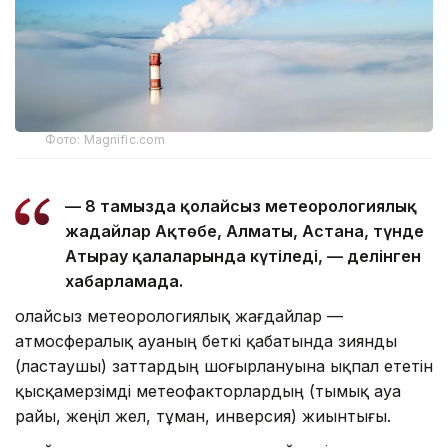
Фото: Magnific.com
— 8 тамызда қолайсыз метеорологиялық
жағдайлар Ақтөбе, Алматы, Астана, түнде
Атырау қалаларында күтіледі, — делінген
хабарламада.
Қолайсыз метеорологиялық жағдайлар —
атмосфералық ауаның беткі қабатында зиянды
(ластаушы) заттардың шоғырлануына ықпал ететін
қысқамерзімді метеофакторлардың (тымық ауа
райы, жеңіл жел, тұман, инверсия) жиынтығы.