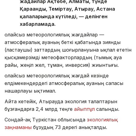
жағдайлар Ақтөбе, Алматы, түнде
Қарағанды, Теміртау, Атырау, Астана
қалаларында күтіледі, — делінген
хабарламада.
Қолайсыз метеорологиялық жағдайлар —
атмосфералық ауаның беткі қабатында зиянды
(ластаушы) заттардың шоғырлануына ықпал ететін
қысқамерзімді метеофакторлардың (тымық ауа
райы, жеңіл жел, тұман, инверсия) жиынтығы.
Қолайсыз метеорологиялық жағдай кезінде
елдімекендердегі атмосфералық ауаның сапасы
нашарлауы ықтимал.
Айта кетейік, Атырауда экология талаптарын
бұзғандарға 2,4 млрд теңге
айыппұл
салынды.
Сондай-ақ Түркістан облысында
экологиялық
заңнаманы
бұзудың 73 дерегі анықталды.