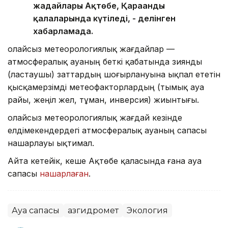
жағдайлары Ақтөбе, Қарағанды
қалаларында күтіледі, - делінген
хабарламада.
Қолайсыз метеорологиялық жағдайлар —
атмосфералық ауаның беткі қабатында зиянды
(ластаушы) заттардың шоғырлануына ықпал ететін
қысқамерзімді метеофакторлардың (тымық ауа
райы, жеңіл жел, тұман, инверсия) жиынтығы.
Қолайсыз метеорологиялық жағдай кезінде
елдімекендердегі атмосфералық ауаның сапасы
нашарлауы ықтимал.
Айта кетейік, кеше Ақтөбе қаласында ғана ауа
сапасы
нашарлаған
.
Ауа сапасы
Қазгидромет
Экология