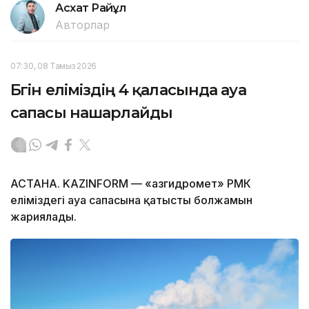
Асхат Райқұл
Авторлар
07:30, 08 Тамыз 2026
Бүгін еліміздің 4 қаласында ауа
сапасы нашарлайды
АСТАНА. KAZINFORM — «Қазгидромет» РМК
еліміздегі ауа сапасына қатысты болжамын
жариялады.