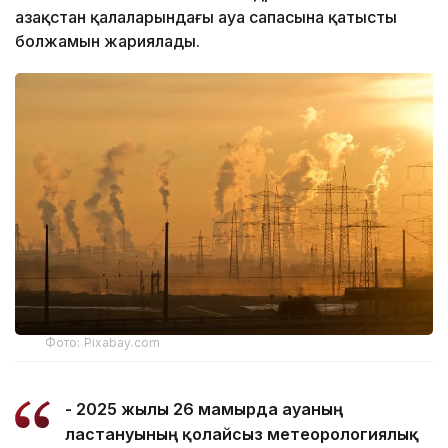
Қазақстан қалаларындағы ауа сапасына қатысты
болжамын жариялады.
Фото: Pixabay.com
- 2025 жылғы 26 мамырда ауаның
ластануының қолайсыз метеорологиялық