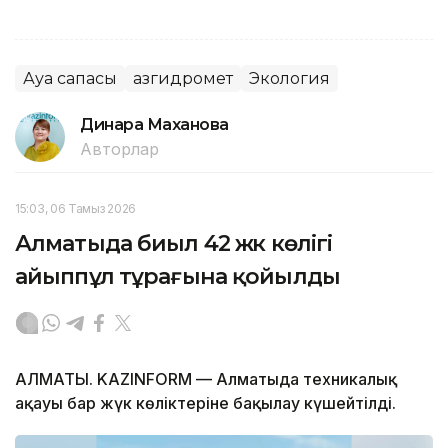
Ауа сапасы
Қазгидромет
Экология
Динара Маханова
Авторлар
15:03, 06 Тамыз 2026
Алматыда биыл 42 жүк көлігі
айыппұл тұрағына қойылды
АЛМАТЫ. KAZINFORM — Алматыда техникалық
ақауы бар жүк көліктеріне бақылау күшейтілді.