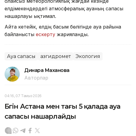
Қолайсыз метеорологиялық жағдай кезінде
елдімекендердегі атмосфералық ауаның сапасы
нашарлауы ықтимал.
Айта кетейік, елдің басым бөлігінде ауа райына
байланысты
ескерту
жарияланды.
Ауа сапасы
Қазгидромет
Экология
Динара Маханова
Авторлар
04:16, 07 Тамыз 2026
Бүгін Астана мен тағы 5 қалада ауа
сапасы нашарлайды