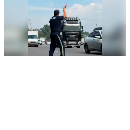
Видеодан алынған скрин
Қалалық полиция департаментінің мәліметінше,
2026 жылдың 7 ай ішінде 16 мыңнан астам жүк
көлігі жүргізушісі әкімшілік жауапкершілікке
тартылды. Оның ішінде 1 033 техникалық ақауы
бар көлік анықталған. Экологиялық талаптарды
бұзғаны үшін 229 жүргізуші жауапкершілікке
тартылса, 42 жүк көлігі айыппұл тұрағына