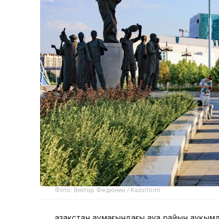
Фото: Виктор Федюнин / Kazinform
Қазақстан аумағындағы ауа райын ауқым