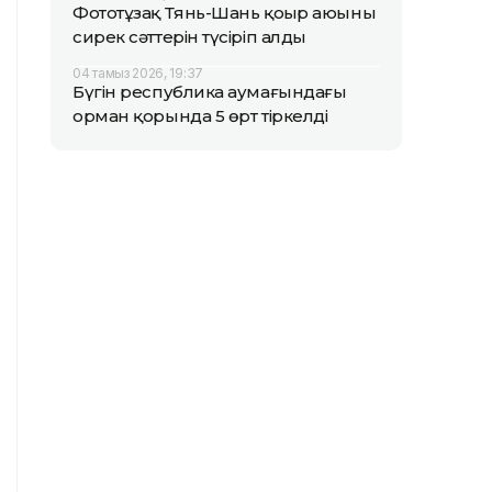
Фототұзақ Тянь-Шань қоңыр аюының
сирек сәттерін түсіріп алды
04 тамыз 2026, 19:37
Бүгін республика аумағындағы
орман қорында 5 өрт тіркелді