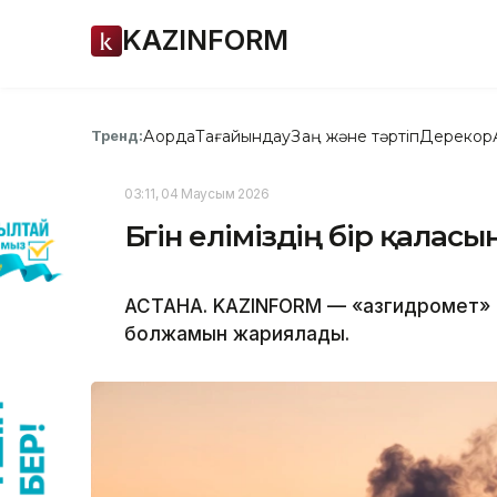
KAZINFORM
Ақорда
Тағайындау
Заң және тәртіп
Дерекқор
Тренд:
03:11, 04 Маусым 2026
Бүгін еліміздің бір қала
АСТАНА. KAZINFORM — «Қазгидромет» 
болжамын жариялады.