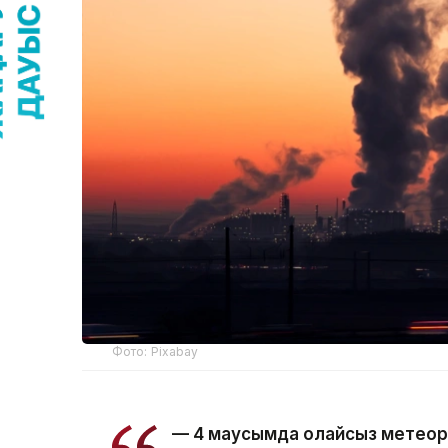
Фото: Pixabay
— 4 маусымда қолайсыз метео