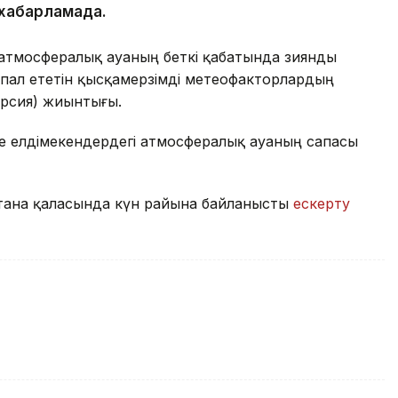
н хабарламада.
атмосфералық ауаның беткі қабатында зиянды
пал ететін қысқамерзімді метеофакторлардың
ерсия) жиынтығы.
де елдімекендердегі атмосфералық ауаның сапасы
Астана қаласында күн райына байланысты
ескерту