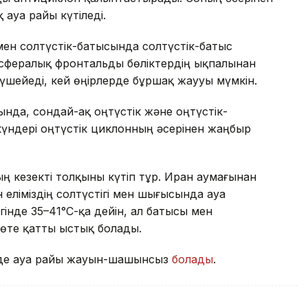
қ ауа райы күтіледі.
 мен солтүстік-батысында солтүстік-батыс
фералық фронтальды бөліктердің ықпалынан
үшейеді, кей өңірлерде бұршақ жаууы мүмкін.
нда, сондай-ақ оңтүстік және оңтүстік-
үндері оңтүстік циклонның әсерінен жаңбыр
ң кезекті толқыны күтіп тұр. Иран аумағынан
 еліміздің солтүстігі мен шығысында ауа
гінде 35–41°С-қа дейін, ал батысы мен
 өте қатты ыстық болады.
ігінде ауа райы жауын-шашынсыз
болады
.