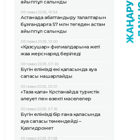
айыппұл салынды
06 тамыз 2026, 16:54
Астанада абаттандыру талаптарын
бұзғандарға 57 млн теңгеден астам
айыппұл салынды
06 тамыз 2026, 10:00
«Қазсушар» филиалдарына жеті
жаңа жерснаряд беріледі
06 тамыз 2026, 07:30
Бүгін еліміздің екі қаласында ауа
сапасы нашарлайды
05 тамыз 2026, 20:01
«Таза қала» Қостанайда: туристік
әлеует пен өзекті мәселелер
05 тамыз 2026, 07:16
Бүгін еліміздің бір ғана қаласында
ауа сапасы төмендейді –
Қазгидромет
05 тамыз 2026, 01:08