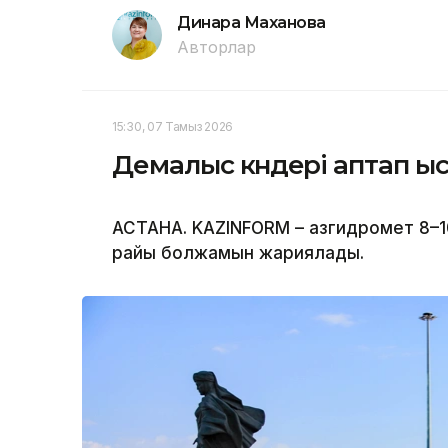
Динара Маханова
Авторлар
15:30, 07 Тамыз 2026
Демалыс күндері аптап ы
АСТАНА. KAZINFORM – Қазгидромет 8–1
райы болжамын жариялады.