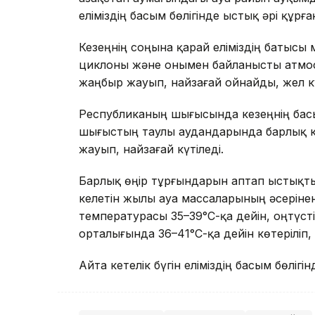
еліміздің басым бөлігінде ыстық әрі құрға
Кезеңнің соңына қарай еліміздің батысы
циклоны және онымен байланысты атмос
жаңбыр жауып, найзағай ойнайды, жел к
Республиканың шығысында кезеңнің басы
шығыстың таулы аудандарында барлық к
жауып, найзағай күтіледі.
Барлық өңір тұрғындарын аптап ыстықты
келетін жылы ауа массаларының әсерінен
температурасы 35–39°С-қа дейін, оңтүсті
орталығында 36–41°С-қа дейін көтеріліп,
Айта кетелік бүгін еліміздің басым бөл