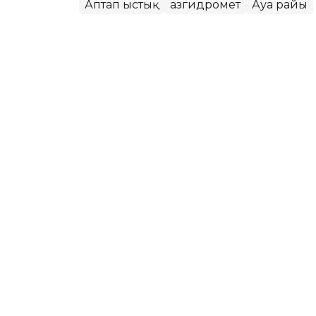
Аптап ыстық
Қазгидромет
Ауа райы
Назым Бөлесова
Авторлар
06:45, 07 Тамыз 2026
Еліміздің басым бөлігін
болады — Қазгидромет
АСТАНА. KAZINFORM — «Қазгидромет» 
жариялады.