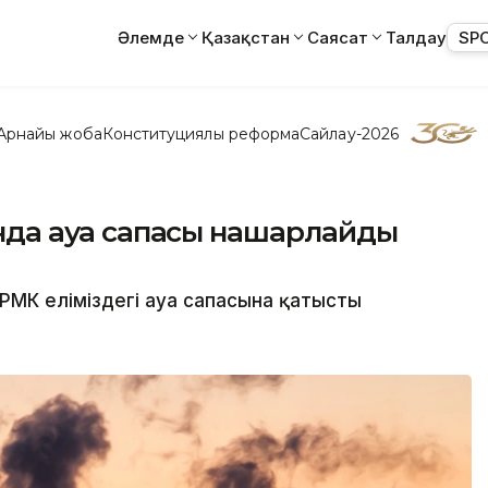
Әлемде
Қазақстан
Саясат
Талдау
SP
Арнайы жоба
Конституциялық реформа
Сайлау-2026
сында ауа сапасы нашарлайды
РМК еліміздегі ауа сапасына қатысты