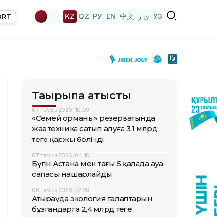
KZ
QZ
РУ
EN
中文
ق ز
ЎЗ
ORT
Тақырыпқа қатысты
07 тамыз 2026, 10:09
«Семей орманы» резерватында
жаңа техника сатып алуға 3,1 млрд
теңге қаржы бөлінді
07 тамыз 2026, 04:16
Бүгін Астана мен тағы 5 қалада ауа
сапасы нашарлайды
06 тамыз 2026, 22:28
Атырауда экология талаптарын
бұзғандарға 2,4 млрд теңге