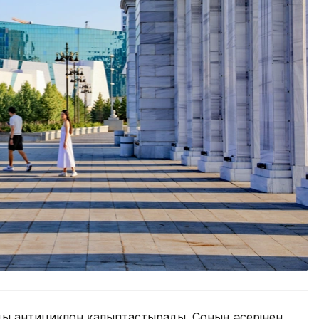
ды антициклон қалыптастырады. Соның әсерінен