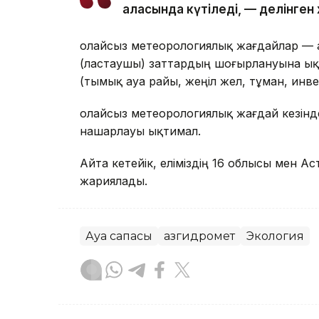
қаласында күтіледі, — делінге
Қолайсыз метеорологиялық жағдайлар — 
(ластаушы) заттардың шоғырлануына ық
(тымық ауа райы, жеңіл жел, тұман, инв
Қолайсыз метеорологиялық жағдай кезін
нашарлауы ықтимал.
Айта кетейік, еліміздің 16 облысы мен 
жариялады.
Ауа сапасы
Қазгидромет
Экология