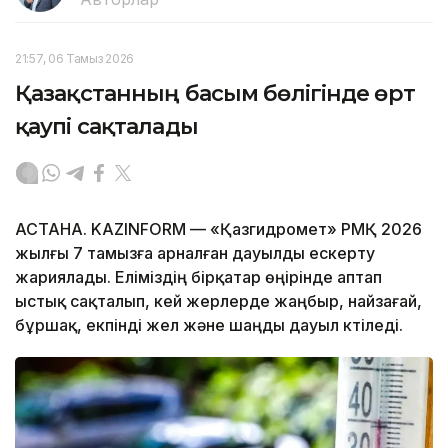
21:57, 06 Тамыз 2026
Қазақстанның басым бөлігінде өрт
қаупі сақталады
АСТАНА. KAZINFORM — «Қазгидромет» РМҚ 2026
жылғы 7 тамызға арналған дауылды ескерту
жариялады. Еліміздің бірқатар өңірінде аптап
ыстық сақталып, кей жерлерде жаңбыр, найзағай,
бұршақ, екпінді жел және шаңды дауыл күтіледі.