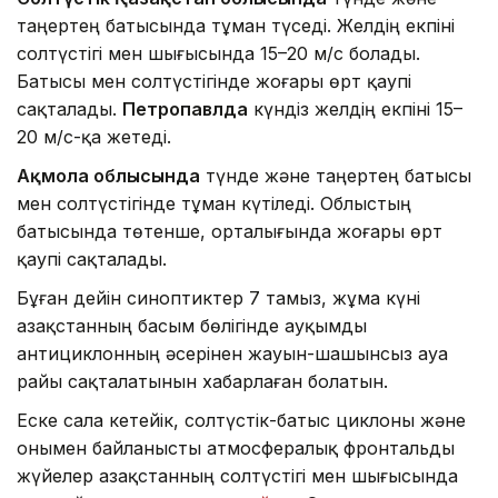
таңертең батысында тұман түседі. Желдің екпіні
солтүстігі мен шығысында 15–20 м/с болады.
Батысы мен солтүстігінде жоғары өрт қаупі
сақталады.
Петропавлда
күндіз желдің екпіні 15–
20 м/с-қа жетеді.
Ақмола облысында
түнде және таңертең батысы
мен солтүстігінде тұман күтіледі. Облыстың
батысында төтенше, орталығында жоғары өрт
қаупі сақталады.
Бұған дейін синоптиктер 7 тамыз, жұма күні
Қазақстанның басым бөлігінде ауқымды
антициклонның әсерінен жауын-шашынсыз ауа
райы сақталатынын хабарлаған болатын.
Еске сала кетейік, солтүстік-батыс циклоны және
онымен байланысты атмосфералық фронтальды
жүйелер Қазақстанның солтүстігі мен шығысында