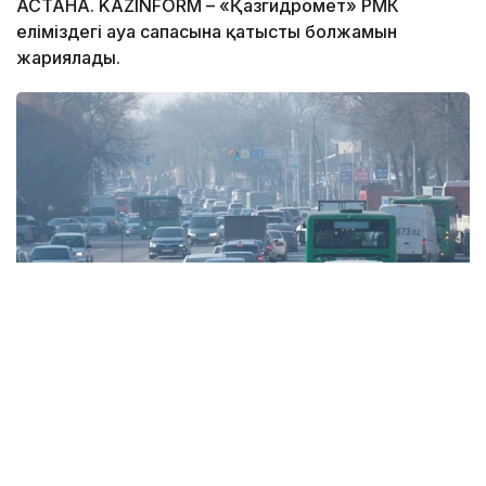
АСТАНА. KAZINFORM – «Қазгидромет» РМК
еліміздегі ауа сапасына қатысты болжамын
жариялады.
Фото: Алматы қаласының әкімдігі
6 тамызда қолайсыз метеорологиялық
жағдайлар Ақтөбе және Талдықорған