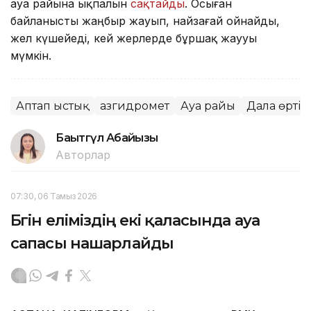
ауа райына ықпалын
сақтайды
. Осыған
байланысты жаңбыр жауып, найзағай ойнайды,
жел күшейеді, кей жерлерде бұршақ жаууы
мүмкін.
Аптап ыстық
Қазгидромет
Ауа райы
Дала өрті
Бақытгүл Абайқызы
Авторлар
07:30, 06 Тамыз 2026
Бүгін еліміздің екі қаласында ауа
сапасы нашарлайды