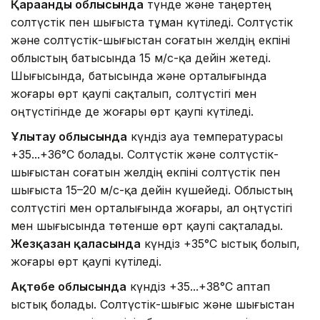
Қарағанды облысында
түнде және таңертең
солтүстік пен шығыста тұман күтіледі. Солтүстік
және солтүстік-шығыстан соғатын желдің екпіні
облыстың батысында 15 м/с-қа дейін жетеді.
Шығысында, батысында және орталығында
жоғары өрт қаупі сақталып, солтүстігі мен
оңтүстігінде де жоғары өрт қаупі күтіледі.
Ұлытау облысында
күндіз ауа температурасы
+35...+36°C болады. Солтүстік және солтүстік-
шығыстан соғатын желдің екпіні солтүстік пен
шығыста 15–20 м/с-қа дейін күшейеді. Облыстың
солтүстігі мен орталығында жоғары, ал оңтүстігі
мен шығысында төтенше өрт қаупі сақталады.
Жезқазған қаласында
күндіз +35°C ыстық болып,
жоғары өрт қаупі күтіледі.
Ақтөбе облысында
күндіз +35...+38°C аптап
ыстық болады. Солтүстік-шығыс және шығыстан