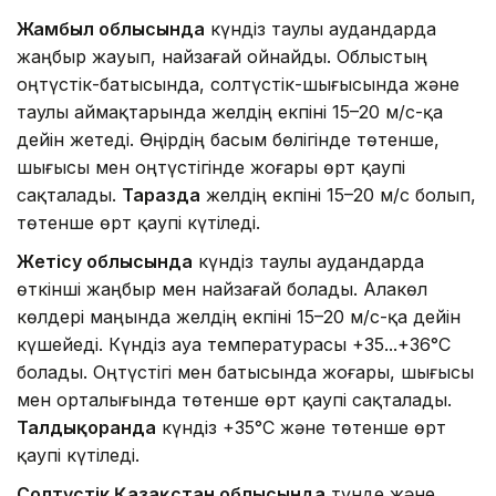
Жамбыл облысында
күндіз таулы аудандарда
жаңбыр жауып, найзағай ойнайды. Облыстың
оңтүстік-батысында, солтүстік-шығысында және
таулы аймақтарында желдің екпіні 15–20 м/с-қа
дейін жетеді. Өңірдің басым бөлігінде төтенше,
шығысы мен оңтүстігінде жоғары өрт қаупі
сақталады.
Таразда
желдің екпіні 15–20 м/с болып,
төтенше өрт қаупі күтіледі.
Жетісу облысында
күндіз таулы аудандарда
өткінші жаңбыр мен найзағай болады. Алакөл
көлдері маңында желдің екпіні 15–20 м/с-қа дейін
күшейеді. Күндіз ауа температурасы +35...+36°C
болады. Оңтүстігі мен батысында жоғары, шығысы
мен орталығында төтенше өрт қаупі сақталады.
Талдықорғанда
күндіз +35°C және төтенше өрт
қаупі күтіледі.
Солтүстік Қазақстан облысында
түнде және