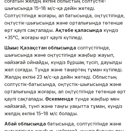
соғатын желдің екпіні облыстың солтүстік-
шығысында 15–18 м/с-қа дейін жетеді.
Солтүстігінде жоғары, ал батысында, оңтүстігінде,
оңтүстік-шығысында және орталығында төтенше
өрт қаупі сақталады.
Ақтөбе қаласында
күндіз
+35°C, жоғары өрт қаупі күтіледі.
Шығыс Қазақстан облысында
солтүстігінде,
шығысында және оңтүстігінде жаңбыр жауып,
найзағай ойнайды, күндіз бұршақ түсіп, дауылды
жел соғады. Түнде және таңертең тұман күтіледі.
Желдің екпіні 23 м/с-қа дейін жетеді. Облыстың
солтүстік-батысында, оңтүстік-шығысында және
орталығында жоғары, ал оңтүстігінде төтенше өрт
қаупі сақталады.
Өскеменде
түнде жаңбыр мен
найзағай, түнгі және таңғы уақытта тұман, күндіз
желдің екпіні 15–18 м/с болады.
Абай облысында
батысында, солтүстігінде және
оңтүстігінде жаңбыр, найзағай, күндіз бұршақ пен