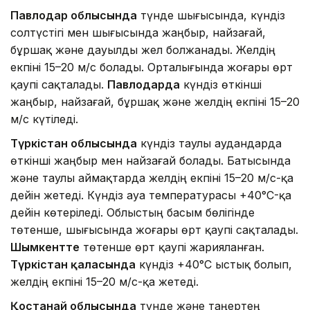
Павлодар облысында
түнде шығысында, күндіз
солтүстігі мен шығысында жаңбыр, найзағай,
бұршақ және дауылды жел болжанады. Желдің
екпіні 15–20 м/с болады. Орталығында жоғары өрт
қаупі сақталады.
Павлодарда
күндіз өткінші
жаңбыр, найзағай, бұршақ және желдің екпіні 15–20
м/с күтіледі.
Түркістан облысында
күндіз таулы аудандарда
өткінші жаңбыр мен найзағай болады. Батысында
және таулы аймақтарда желдің екпіні 15–20 м/с-қа
дейін жетеді. Күндіз ауа температурасы +40°C-қа
дейін көтеріледі. Облыстың басым бөлігінде
төтенше, шығысында жоғары өрт қаупі сақталады.
Шымкентте
төтенше өрт қаупі жарияланған.
Түркістан қаласында
күндіз +40°C ыстық болып,
желдің екпіні 15–20 м/с-қа жетеді.
Қостанай облысында
түнде және таңертең