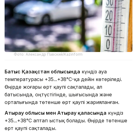
Фото: Александр Павский/Kazinform
Батыс Қазақстан облысында
күндіз ауа
температурасы +35...+38°C-қа дейін көтеріледі.
Өңірде жоғары өрт қаупі сақталады, ал
батысында, оңтүстігінде, шығысында және
орталығында төтенше өрт қаупі жарияланған.
Атырау облысы мен Атырау қаласында
күндіз
+35...+38°C аптап ыстық болады. Өңірде төтенше
өрт қаупі сақталады.