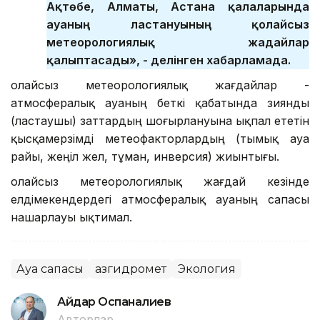
Ақтөбе, Алматы, Астана қалаларында
ауаның ластануының қолайсыз
метеорологиялық жағдайлар
қалыптасады», - делінген хабарламада.
Қолайсыз метеорологиялық жағдайлар -
атмосфералық ауаның беткі қабатында зиянды
(ластаушы) заттардың шоғырлануына ықпал ететін
қысқамерзімді метеофакторлардың (тымық ауа
райы, жеңіл жел, тұман, инверсия) жиынтығы.
Қолайсыз метеорологиялық жағдай кезінде
елдімекендердегі атмосфералық ауаның сапасы
нашарлауы ықтимал.
Ауа сапасы
Қазгидромет
Экология
Айдар Оспаналиев
Авторлар