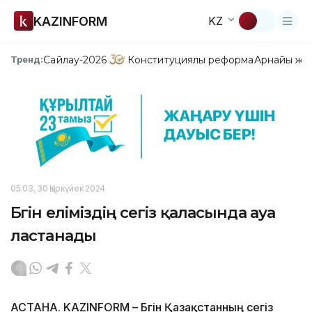
KAZINFORM
KZ
Сайлау-2026
Конституциялық реформа
Арнайы жо
Тренд:
05:03, 30 Қыркүйек 2024
Бүгін еліміздің сегіз қаласында ауа
ластанады
АСТАНА. KAZINFORM – Бүгін Қазақстанның сегіз