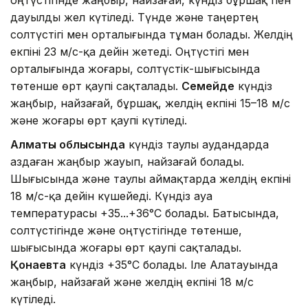
дауылды жел күтіледі. Түнде және таңертең
солтүстігі мен орталығында тұман болады. Желдің
екпіні 23 м/с-қа дейін жетеді. Оңтүстігі мен
орталығында жоғары, солтүстік-шығысында
төтенше өрт қаупі сақталады.
Семейде
күндіз
жаңбыр, найзағай, бұршақ, желдің екпіні 15–18 м/с
және жоғары өрт қаупі күтіледі.
Алматы облысында
күндіз таулы аудандарда
аздаған жаңбыр жауып, найзағай болады.
Шығысында және таулы аймақтарда желдің екпіні
18 м/с-қа дейін күшейеді. Күндіз ауа
температурасы +35...+36°C болады. Батысында,
солтүстігінде және оңтүстігінде төтенше,
шығысында жоғары өрт қаупі сақталады.
Қонаевта
күндіз +35°C болады. Іле Алатауында
жаңбыр, найзағай және желдің екпіні 18 м/с
күтіледі.