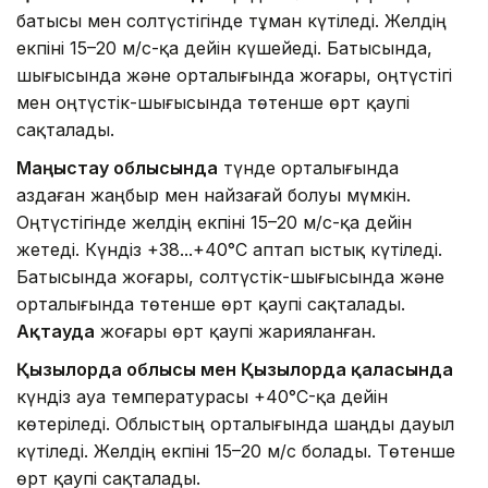
батысы мен солтүстігінде тұман күтіледі. Желдің
екпіні 15–20 м/с-қа дейін күшейеді. Батысында,
шығысында және орталығында жоғары, оңтүстігі
мен оңтүстік-шығысында төтенше өрт қаупі
сақталады.
Маңғыстау облысында
түнде орталығында
аздаған жаңбыр мен найзағай болуы мүмкін.
Оңтүстігінде желдің екпіні 15–20 м/с-қа дейін
жетеді. Күндіз +38...+40°C аптап ыстық күтіледі.
Батысында жоғары, солтүстік-шығысында және
орталығында төтенше өрт қаупі сақталады.
Ақтауда
жоғары өрт қаупі жарияланған.
Қызылорда облысы мен Қызылорда қаласында
күндіз ауа температурасы +40°C-қа дейін
көтеріледі. Облыстың орталығында шаңды дауыл
күтіледі. Желдің екпіні 15–20 м/с болады. Төтенше
өрт қаупі сақталады.