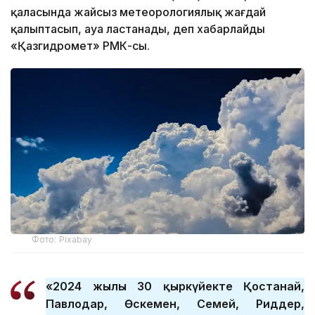
қаласында жайсыз метеорологиялық жағдай
қалыптасып, ауа ластанады, деп хабарлайды
«Қазгидромет» РМК-сы.
Фото: Pixabay
«2024 жылғы 30 қыркүйекте Қостанай,
Павлодар, Өскемен, Семей, Риддер,