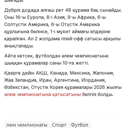
Дүбірлі додада алғаш рет 48 құрама бақ сынайды.
Оның 16-ы Еуропа, 8-і Азия, 9-ы Африка, 6-ы
Солтүстік Америка, 6-ы Оңтүстік Америка
құрлығына бөлінсе, 1-і мұхит аймағы елдеріне
қаралған. Ал 2 жолдама плей-офф сатысы арқылы
анықталады.
Айта кетсек, футболдан әлем чемпионатына
шыққан құрамалар саны 10-ға жетті.
Қазірге дейін АҚШ, Канада, Мексика, Жапония,
Жаңа Зеландия, Иран, Аргентина, Иордания,
Өзбекстан, Оңтүстік Корея құрамалары 2026 жылғы
әлем чемпионатына қатысатыны
белгілі болды.
Әлем чемпионаты
Спорт
Футбол