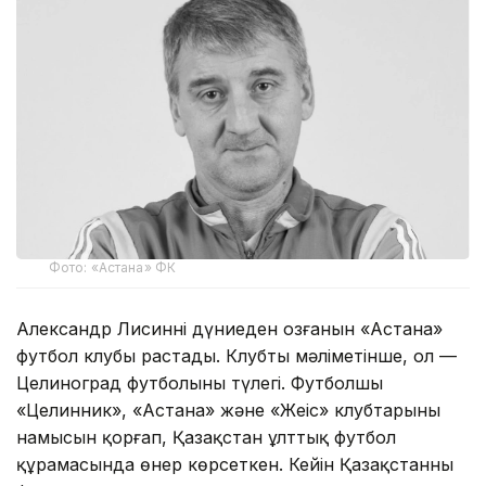
Фото: «Астана» ФК
Александр Лисиннің дүниеден озғанын «Астана»
футбол клубы растады. Клубтың мәліметінше, ол —
Целиноград футболының түлегі. Футболшы
«Целинник», «Астана» және «Жеңіс» клубтарының
намысын қорғап, Қазақстан ұлттық футбол
құрамасында өнер көрсеткен. Кейін Қазақстанның