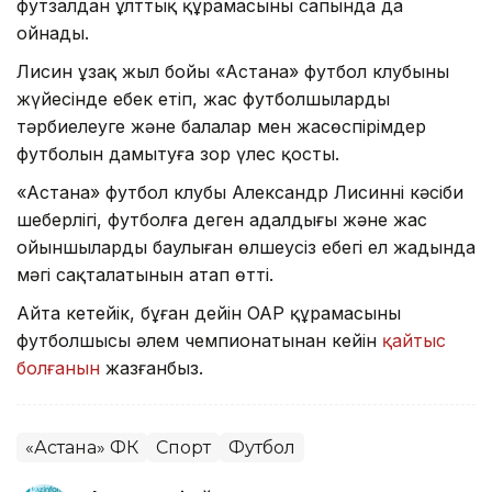
футзалдан ұлттық құрамасының сапында да
ойнады.
Лисин ұзақ жыл бойы «Астана» футбол клубының
жүйесінде еңбек етіп, жас футболшыларды
тәрбиелеуге және балалар мен жасөспірімдер
футболын дамытуға зор үлес қосты.
«Астана» футбол клубы Александр Лисиннің кәсіби
шеберлігі, футболға деген адалдығы және жас
ойыншыларды баулыған өлшеусіз еңбегі ел жадында
мәңгі сақталатынын атап өтті.
Айта кетейік, бұған дейін ОАР құрамасының
футболшысы әлем чемпионатынан кейін
қайтыс
болғанын
жазғанбыз.
«Астана» ФК
Спорт
Футбол