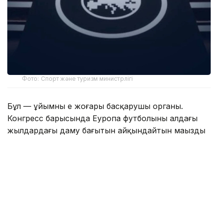
Фото: Спорт және туризм министрлігі
Бұл — ұйымның ең жоғары басқарушы органы.
Конгресс барысында Еуропа футболының алдағы
жылдардағы даму бағытын айқындайтын маңызды
шешімдер қабылданады.
Конгреске УЕФА құрамына кіретін 55 ұлттық
футбол қауымдастығының өкілдері, ұйым
президенті, Атқарушы комитет мүшелері, ФИФА,
еуропалық лигалар, клубтық бірлестіктер және
халықаралық спорт ұйымдарының өкілдері