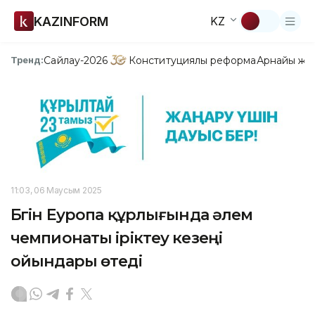
KAZINFORM
KZ
Сайлау-2026
Конституциялық реформа
Арнайы жо
Тренд:
11:03, 06 Маусым 2025
Бүгін Еуропа құрлығында әлем
чемпионаты іріктеу кезеңі
ойындары өтеді