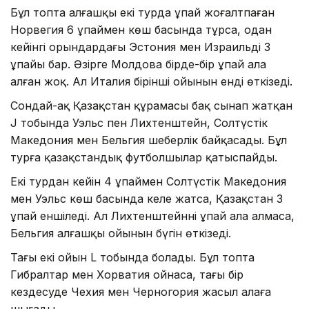
Бұл топта алғашқы екі турда ұпай жоғалтпаған
Норвегия 6 ұпаймен көш басында тұрса, одан
кейінгі орындардағы Эстония мен Израильдің 3
ұпайы бар. Әзірге Молдова бірде-бір ұпай ала
алған жоқ. Ал Италия бірінші ойынын енді өткізеді.
Сондай-ақ Қазақстан құрамасы бақ сынап жатқан
J тобында Уэльс пен Лихтенштейн, Солтүстік
Македония мен Бельгия шеберлік байқасады. Бұл
турға қазақстандық футболшылар қатыспайды.
Екі турдан кейін 4 ұпаймен Солтүстік Македония
мен Уэльс көш басында келе жатса, Қазақстан 3
ұпай еншіледі. Ал Лихтенштейннің ұпай ала алмаса,
Бельгия алғашқы ойынын бүгін өткізеді.
Тағы екі ойын L тобында болады. Бұл топта
Гибралтар мен Хорватия ойнаса, тағы бір
кездесуде Чехия мен Черногория жасыл алаңға
шығады.