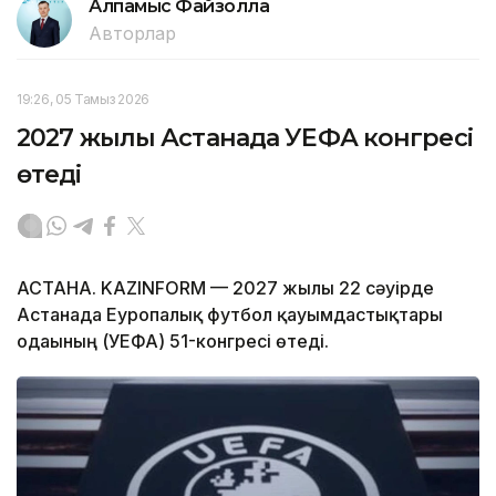
Алпамыс Файзолла
Авторлар
19:26, 05 Тамыз 2026
2027 жылы Астанада УЕФА конгресі
өтеді
АСТАНА. KAZINFORM — 2027 жылғы 22 сәуірде
Астанада Еуропалық футбол қауымдастықтары
одағының (УЕФА) 51-конгресі өтеді.