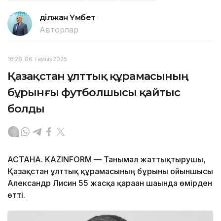
Әділжан Үмбет
Авторлар
16:28, 06 Тамыз 2026
Қазақстан ұлттық құрамасының
бұрынғы футболшысы қайтыс
болды
АСТАНА. KAZINFORM — Танымал жаттықтырушы,
Қазақстан ұлттық құрамасының бұрынғы ойыншысы
Александр Лисин 55 жасқа қараған шағында өмірден
өтті.