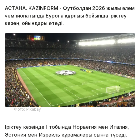
АСТАНА. KAZINFORM - Футболдан 2026 жылғы әлем
чемпионатында Еуропа құрлығы бойынша іріктеу
кезеңі ойындары өтеді.
Фото: Pixabay
Іріктеу кезеңінде І тобында Норвегия мен Италия,
Эстония мен Израиль құрамалары сынға түседі.