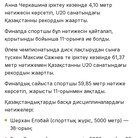
Анна Черкашина іріктеу кезеңінде 4,10 метр
нәтижесін көрсетіп, U20 санатындағы
Қазақстанның рекордын жаңартты.
Финалда спортшы бұл нәтижесін қайталап,
қорытынды бойынша 11-орынға ие болды.
Әлем чемпионатында диск лақтырудан сынға
түскен Максим Сажнев те іріктеу кезеңінде 61,37
метр нәтижемен Қазақстанның U20 санатындағы
рекордын жаңартты.
Финалдық сайыста спортшы 59,85 метр нәтиже
көрсетіп, жарысты 11-орынмен аяқтады.
Қазақстандықтардың басқа дисциплиналардағы
нәтижелері:
Шерхан Егізбай (спорттық жүріс, 5000 метр) —
38-орын;