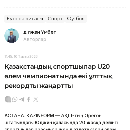
Еуропа лигасы
Спорт
Футбол
Әділжан Үмбет
Авторлар
11:45, 10 Тамыз 2026
Қазақстандық спортшылар U20
әлем чемпионатында екі ұлттық
рекордты жаңартты
АСТАНА. KAZINFORM — АҚШ-тың Орегон
штатындағы Юджин қаласында 20 жасқа дейінгі
спортшылар арасында жеңіл атлетикадан әлем