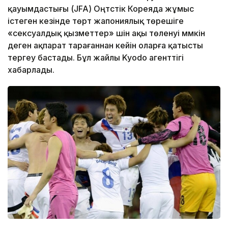
қауымдастығы (JFA) Оңтүстік Кореяда жұмыс
істеген кезінде төрт жапониялық төрешіге
«сексуалдық қызметтер» үшін ақы төленуі мүмкін
деген ақпарат тарағаннан кейін оларға қатысты
тергеу бастады. Бұл жайлы Kyodo агенттігі
хабарлады.
Фото: Kyodo