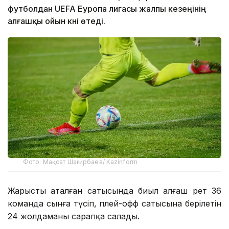
футболдан UEFA Еуропа лигасы жалпы кезеңінің
алғашқы ойын күні өтеді.
Фото: Мақсат Шағирбаев/ Kazinform
Жарыстың аталған сатысында биыл алғаш рет 36
команда сынға түсіп, плей-офф сатысына берілетін
24 жолдаманы сарапқа салады.