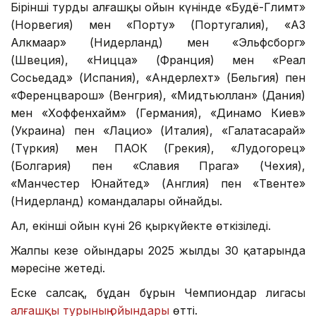
Бірінші турдың алғашқы ойын күнінде «Будё-Глимт»
(Норвегия) мен «Порту» (Португалия), «АЗ
Алкмаар» (Нидерланд) мен «Эльфсборг»
(Швеция), «Ницца» (Франция) мен «Реал
Сосьедад» (Испания), «Андерлехт» (Бельгия) пен
«Ференцварош» (Венгрия), «Мидтьюллан» (Дания)
мен «Хоффенхайм» (Германия), «Динамо Киев»
(Украина) пен «Лацио» (Италия), «Галатасарай»
(Түркия) мен ПАОК (Грекия), «Лудогорец»
(Болгария) пен «Славия Прага» (Чехия),
«Манчестер Юнайтед» (Англия) пен «Твенте»
(Нидерланд) командалары ойнайды.
Ал, екінші ойын күні 26 қыркүйекте өткізіледі.
Жалпы кезең ойындары 2025 жылдың 30 қаңтарында
мәресіне жетеді.
Еске салсақ, бұдан бұрын Чемпиондар лигасы
алғашқы турының ойындары
өтті.