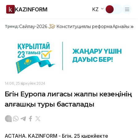
KAZINFORM
KZ
Сайлау-2026
Конституциялық реформа
Арнайы жо
Тренд:
14:06, 25 Қыркүйек 2024
Бүгін Еуропа лигасы жалпы кезеңінің
алғашқы туры басталады
АСТАНА. KAZINFORM - Бүгін, 25 қыркүйекте