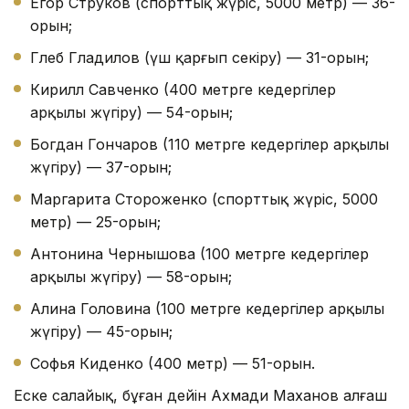
Егор Струков (спорттық жүріс, 5000 метр) — 36-
орын;
Глеб Гладилов (үш қарғып секіру) — 31-орын;
Кирилл Савченко (400 метрге кедергілер
арқылы жүгіру) — 54-орын;
Богдан Гончаров (110 метрге кедергілер арқылы
жүгіру) — 37-орын;
Маргарита Стороженко (спорттық жүріс, 5000
метр) — 25-орын;
Антонина Чернышова (100 метрге кедергілер
арқылы жүгіру) — 58-орын;
Алина Головина (100 метрге кедергілер арқылы
жүгіру) — 45-орын;
Софья Киденко (400 метр) — 51-орын.
Еске салайық, бұған дейін Ахмади Маханов алғаш