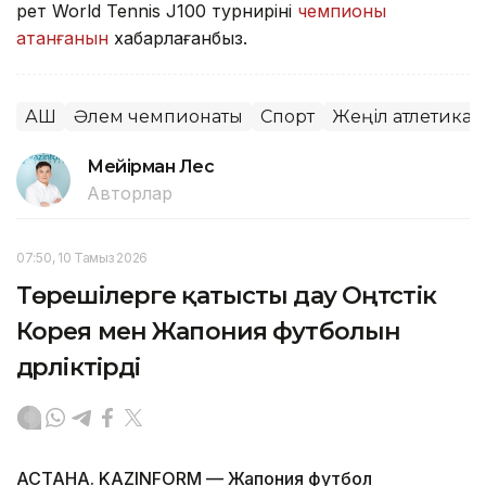
рет World Tennis J100 турнирінің
чемпионы
атанғанын
хабарлағанбыз.
АҚШ
Әлем чемпионаты
Спорт
Жеңіл атлетика
Мейірман Лес
Авторлар
07:50, 10 Тамыз 2026
Төрешілерге қатысты дау Оңтүстік
Корея мен Жапония футболын
дүрліктірді
АСТАНА. KAZINFORM — Жапония футбол