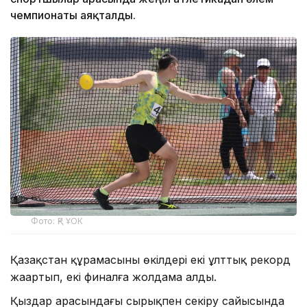
чемпионаты аяқталды.
Фото: ҚР ҰОК
Қазақстан құрамасының өкілдері екі ұлттық рекорд
жаңартып, екі финалға жолдама алды.
Қыздар арасындағы сырықпен секіру сайысында