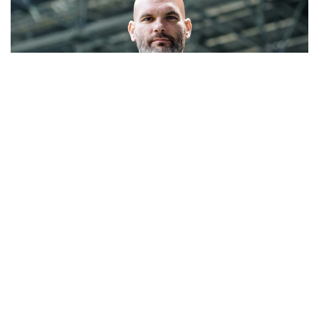
Фото: «Жеңіс» футбол клубы
Бұл жөнінде команданың баспасөз қызметі мәлім
етті.
Жанкүйерлер тәжірибелі маманды Ресейдің
«Спартак» (Мәскеу) пен «Оренбург»
клубтарындағы қызметі арқылы жақсы біледі.
Босниялық 43 жастағы маман «Спартак» клубын