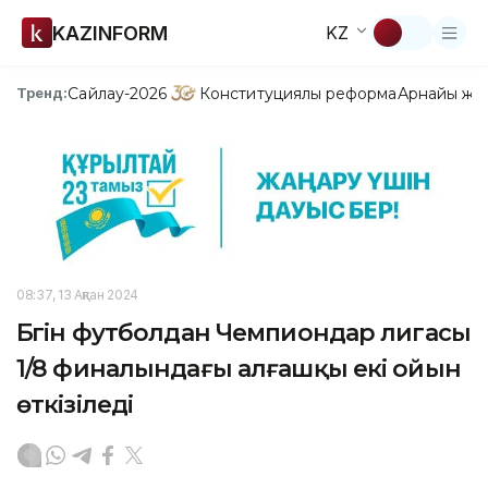
KAZINFORM
KZ
Сайлау-2026
Конституциялық реформа
Арнайы жо
Тренд:
08:37, 13 Ақпан 2024
Бүгін футболдан Чемпиондар лигасы
1/8 финалындағы алғашқы екі ойын
өткізіледі