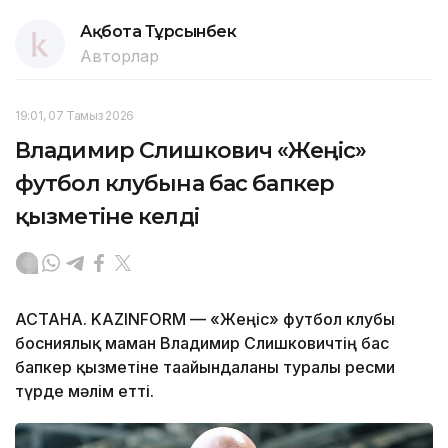
Ақбота Тұрсынбек
Авторлар
19:01, 07 Тамыз 2026
Владимир Слишкович «Жеңіс»
футбол клубына бас бапкер
қызметіне келді
АСТАНА. KAZINFORM — «Жеңіс» футбол клубы
босниялық маман Владимир Слишковичтің бас
бапкер қызметіне тағайындалғаны туралы ресми
түрде мәлім етті.