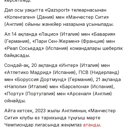
көрсетіледі.
Дәл осы уақытта «Qazsport» телеарнасынан
«Копенгаген» (Дания) мен «Манчестер Сити»
(Англия) ойыны жанкүйер назарына ұсынылады.
Ал 14 ақпанда «Лацио» (Италия) мен «Бавария»
(Германия), «Пари Сен-Жермен» (Франция) мен
«Реал Сосьедад» (Испания) командалары шеберлік
байқасады.
Сондай-ақ, 20 ақпанда «Интер» (Италия) мен
«Атлетико Мадрид» (Испания), ПСВ (Нидерланд)
мен «Боруссия Дортмунд» (Германия), 21 ақпанда
«Наполи» (Италия) мен «Барселона» (Испания),
«Порту» (Португалия) мен «Арсенал» (Англия)
ойнайды.
Айта кетсек, 2023 жылы Англияның «Манчестер
Сити» клубы өз тарихында тұңғыш мәрте
Чемпиондар лигасында жеңімпаз
атанды
.