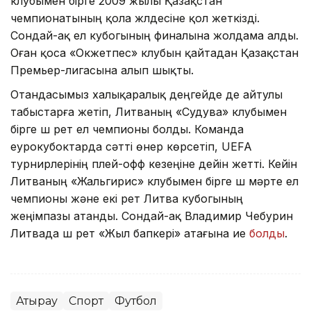
клубымен бірге 2009 жылы Қазақстан
чемпионатының қола жүлдесіне қол жеткізді.
Сондай-ақ ел кубогының финалына жолдама алды.
Оған қоса «Окжетпес» клубын қайтадан Қазақстан
Премьер-лигасына алып шықты.
Отандасымыз халықаралық деңгейде де айтулы
табыстарға жетіп, Литваның «Судува» клубымен
бірге үш рет ел чемпионы болды. Команда
еурокубоктарда сәтті өнер көрсетіп, UEFA
турнирлерінің плей-офф кезеңіне дейін жетті. Кейін
Литваның «Жальгирис» клубымен бірге үш мәрте ел
чемпионы және екі рет Литва кубогының
жеңімпазы атанды. Сондай-ақ Владимир Чебурин
Литвада үш рет «Жыл бапкері» атағына ие
болды
.
Атырау
Спорт
Футбол