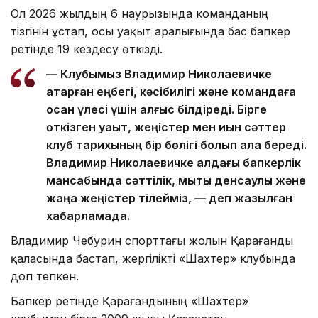
Ол 2026 жылдың 6 наурызында команданың
тізгінін ұстап, осы уақыт аралығында бас бапкер
ретінде 19 кездесу өткізді.
— Клубымыз Владимир Николаевичке
атқарған еңбегі, кәсібилігі және командаға
қосқан үлесі үшін алғыс білдіреді. Бірге
өткізген уақыт, жеңістер мен қиын сәттер
клуб тарихының бір бөлігі болып қала береді.
Владимир Николаевичке алдағы бапкерлік
мансабында сәттілік, мықты денсаулық және
жаңа жеңістер тілейміз, — деп жазылған
хабарламада.
Владимир Чебурин спорттағы жолын Қарағанды
қаласында бастап, жергілікті «Шахтер» клубында
доп тепкен.
Бапкер ретінде Қарағандының «Шахтер»