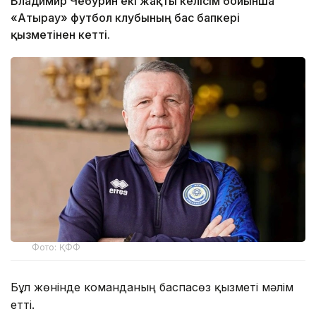
Владимир Чебурин екі жақты келісім бойынша
«Атырау» футбол клубының бас бапкері
қызметінен кетті.
Фото: ҚФФ
Бұл жөнінде команданың баспасөз қызметі мәлім
етті.