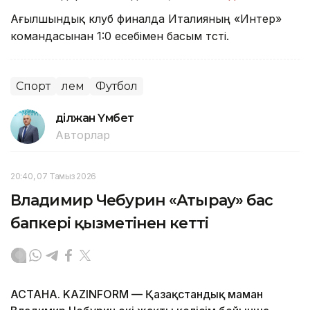
Ағылшындық клуб финалда Италияның «Интер»
командасынан 1:0 есебімен басым түсті.
Спорт
Әлем
Футбол
Әділжан Үмбет
Авторлар
20:40, 07 Тамыз 2026
Владимир Чебурин «Атырау» бас
бапкері қызметінен кетті
АСТАНА. KAZINFORM — Қазақстандық маман