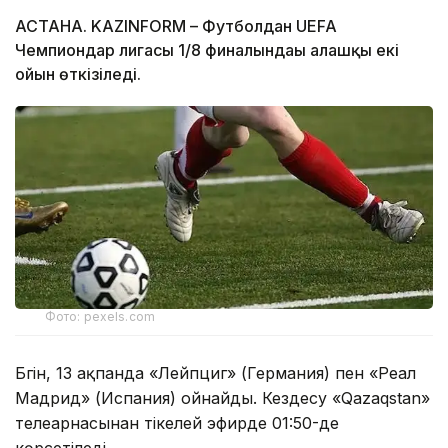
АСТАНА. KAZINFORM – Футболдан UEFA
Чемпиондар лигасы 1/8 финалындағы алғашқы екі
ойын өткізіледі.
Фото: pexels.com
Бүгін, 13 ақпанда «Лейпциг» (Германия) пен «Реал
Мадрид» (Испания) ойнайды. Кездесу «Qazaqstan»
телеарнасынан тікелей эфирде 01:50-де