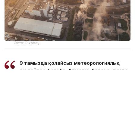
Фото: Pixabay
9 тамызда қолайсыз метеорологиялық
жағдайлар Ақтөбе, Алматы, Астана, түнде
Атырау қалаларында күтіледі, – делінген
хабарламада.
Қолайсыз метеорологиялық жағдайлар –
атмосфералық ауаның беткі қабатында зиянды
(ластаушы) заттардың шоғырлануына ықпал ететін
қысқамерзімді метеофакторлардың (тымық ауа
райы, жеңіл жел, тұман, инверсия) жиынтығы.