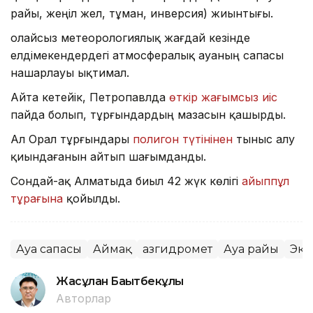
райы, жеңіл жел, тұман, инверсия) жиынтығы.
Қолайсыз метеорологиялық жағдай кезінде
елдімекендердегі атмосфералық ауаның сапасы
нашарлауы ықтимал.
Айта кетейік, Петропавлда
өткір жағымсыз иіс
пайда болып, тұрғындардың мазасын қашырды.
Ал Орал тұрғындары
полигон түтінінен
тыныс алу
қиындағанын айтып шағымданды.
Сондай-ақ Алматыда биыл 42 жүк көлігі
айыппұл
тұрағына
қойылды.
Ауа сапасы
Аймақ
Қазгидромет
Ауа райы
Эко
Жасұлан Бақытбекұлы
Авторлар