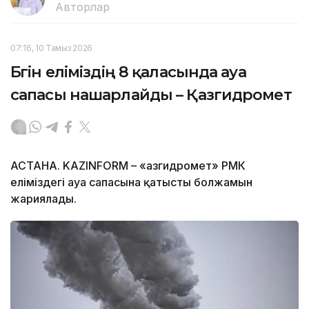
Авторлар
07:16, 10 Тамыз 2026
Бүгін еліміздің 8 қаласында ауа
сапасы нашарлайды – Қазгидромет
АСТАНА. KAZINFORM – «Қазгидромет» РМК
еліміздегі ауа сапасына қатысты болжамын
жариялады.