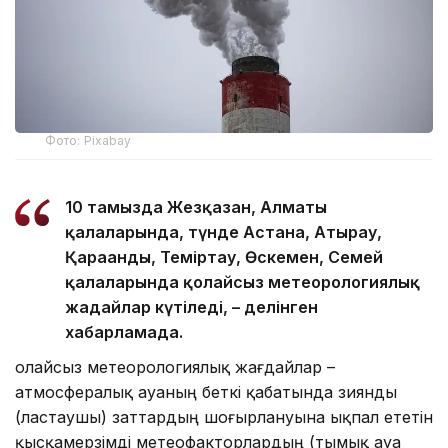
Фото: Pixabay
10 тамызда Жезқазған, Алматы
қалаларында, түнде Астана, Атырау,
Қарағанды, Теміртау, Өскемен, Семей
қалаларында қолайсыз метеорологиялық
жағдайлар күтіледі, – делінген
хабарламада.
Қолайсыз метеорологиялық жағдайлар –
атмосфералық ауаның беткі қабатында зиянды
(ластаушы) заттардың шоғырлануына ықпал ететін
қысқамерзімді метеофакторлардың (тымық ауа