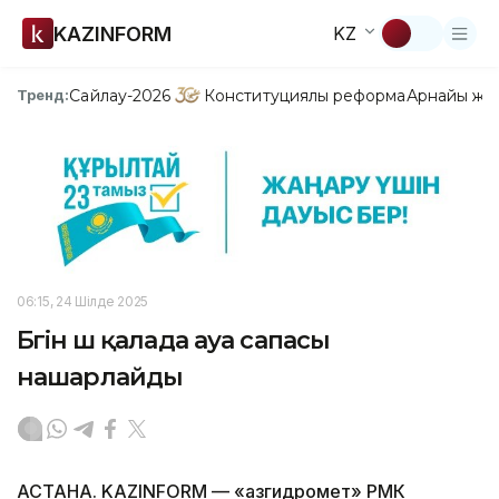
KAZINFORM
KZ
Сайлау-2026
Конституциялық реформа
Арнайы жо
Тренд:
06:15, 24 Шілде 2025
Бүгін үш қалада ауа сапасы
нашарлайды
АСТАНА. KAZINFORM — «Қазгидромет» РМК