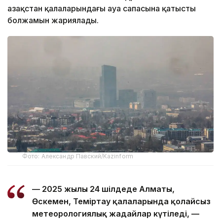
Қазақстан қалаларындағы ауа сапасына қатысты
болжамын жариялады.
Фото: Александр Павский/Kazinform
— 2025 жылғы 24 шілдеде Алматы,
Өскемен, Теміртау қалаларында қолайсыз
метеорологиялық жағдайлар күтіледі, —