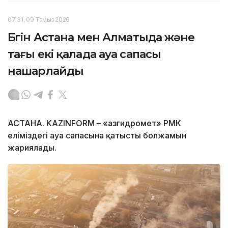
07:31, 09 Тамыз 2026
Бүгін Астана мен Алматыда және
тағы екі қалада ауа сапасы
нашарлайды
АСТАНА. KAZINFORM – «Қазгидромет» РМК
еліміздегі ауа сапасына қатысты болжамын
жариялады.