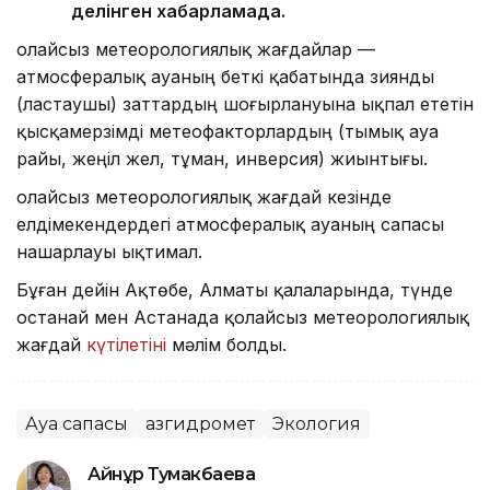
делінген хабарламада.
Қолайсыз метеорологиялық жағдайлар —
атмосфералық ауаның беткі қабатында зиянды
(ластаушы) заттардың шоғырлануына ықпал ететін
қысқамерзімді метеофакторлардың (тымық ауа
райы, жеңіл жел, тұман, инверсия) жиынтығы.
Қолайсыз метеорологиялық жағдай кезінде
елдімекендердегі атмосфералық ауаның сапасы
нашарлауы ықтимал.
Бұған дейін Ақтөбе, Алматы қалаларында, түнде
Қостанай мен Астанада қолайсыз метеорологиялық
жағдай
күтілетіні
мәлім болды.
Ауа сапасы
Қазгидромет
Экология
Айнұр Тумакбаева