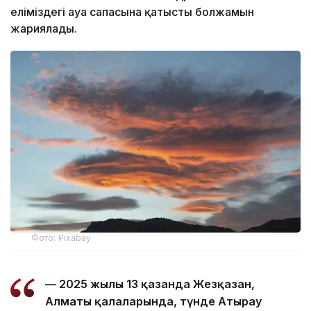
еліміздегі ауа сапасына қатысты болжамын
жариялады.
Фото: Pixabay
— 2025 жылғы 13 қазанда Жезқазған,
Алматы қалаларында, түнде Атырау