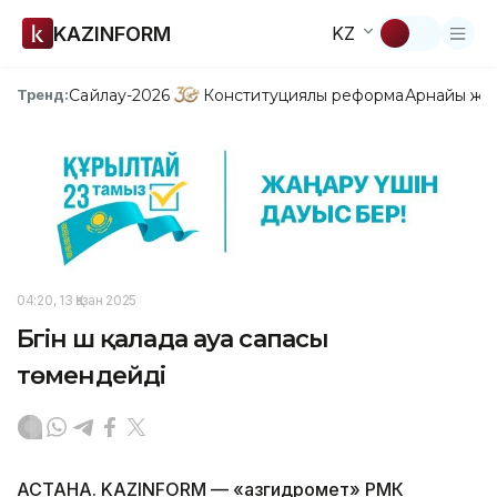
KAZINFORM
KZ
Сайлау-2026
Конституциялық реформа
Арнайы жо
Тренд:
04:20, 13 Қазан 2025
Бүгін үш қалада ауа сапасы
төмендейді
АСТАНА. KAZINFORM — «Қазгидромет» РМК