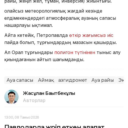
райы, жеңіл жел, тұман, инверсия) жиынтығы.
Қолайсыз метеорологиялық жағдай кезінде
елдімекендердегі атмосфералық ауаның сапасы
нашарлауы ықтимал.
Айта кетейік, Петропавлда
өткір жағымсыз иіс
пайда болып, тұрғындардың мазасын қашырды.
Ал Орал тұрғындары
полигон түтінінен
тыныс алу
қиындағанын айтып шағымданды.
Ауа сапасы
Аймақ
Қазгидромет
Ауа райы
Эко
Жасұлан Бақытбекұлы
Авторлар
13:00, 08 Тамыз 2026
Павлодарда жүріп өткен алапат