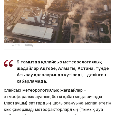
Фото: Pixabay
9 тамызда қолайсыз метеорологиялық
жағдайлар Ақтөбе, Алматы, Астана, түнде
Атырау қалаларында күтіледі, – делінген
хабарламада.
Қолайсыз метеорологиялық жағдайлар –
атмосфералық ауаның беткі қабатында зиянды
(ластаушы) заттардың шоғырлануына ықпал ететін
қысқамерзімді метеофакторлардың (тымық ауа