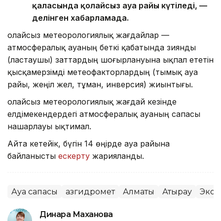
қаласында қолайсыз ауа райы күтіледі, —
делінген хабарламада.
Қолайсыз метеорологиялық жағдайлар —
атмосфералық ауаның беткі қабатында зиянды
(ластаушы) заттардың шоғырлануына ықпал ететін
қысқамерзімді метеофакторлардың (тымық ауа
райы, жеңіл жел, тұман, инверсия) жиынтығы.
Қолайсыз метеорологиялық жағдай кезінде
елдімекендердегі атмосфералық ауаның сапасы
нашарлауы ықтимал.
Айта кетейік, бүгін 14 өңірде ауа райына
байланысты
ескерту
жарияланды.
Ауа сапасы
Қазгидромет
Алматы
Атырау
Экол
Динара Маханова