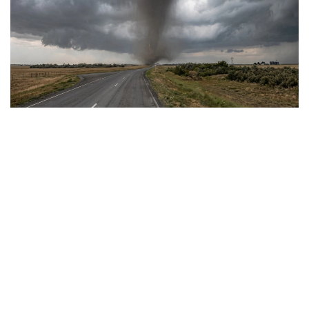
Фото: Видеодан алынған скрин
Сауалдарымызға «Қазгидромет» РМК Ғылыми-
зерттеу орталығының директоры, климаттың
өзгеруі мен гидрологиялық процестерді зерттеу
саласындағы жетекші маман Тұрсын Тілләкәрім
жауап берді.