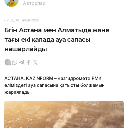
Авторлар
07:31, 09 Тамыз 2026
Бүгін Астана мен Алматыда және
тағы екі қалада ауа сапасы
нашарлайды
АСТАНА. KAZINFORM – «Қазгидромет» РМК
еліміздегі ауа сапасына қатысты болжамын
жариялады.