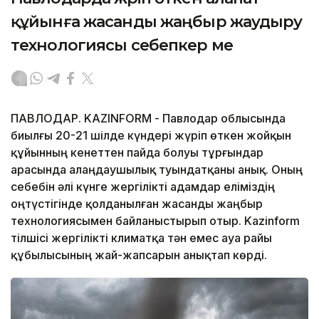
құйынға жасанды жаңбыр жаудыру
технологиясы себепкер ме
ПАВЛОДАР. KAZINFORM - Павлодар облысында
биылғы 20-21 шілде күндері жүріп өткен жойқын
құйынның кенеттен пайда болуы тұрғындар
арасында алаңдаушылық туындатқаны анық. Оның
себебін әлі күнге жергілікті адамдар еліміздің
оңтүстігінде қолданылған жасанды жаңбыр
технологиясымен байланыстырып отыр. Kazinform
тілшісі жергілікті климатқа тән емес ауа райы
құбылысының жай-жапсарын анықтап көрді.