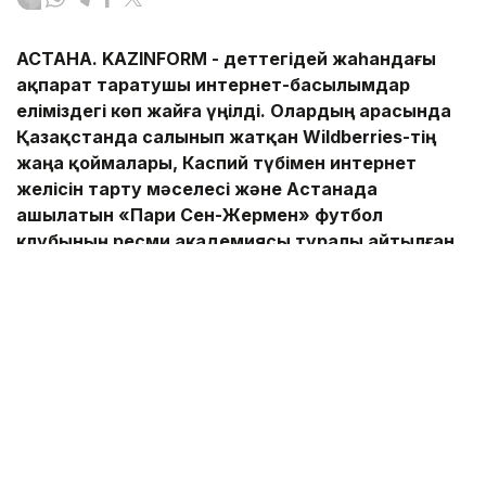
АСТАНА.
KAZINFORM -
Әдеттегідей жаһандағы
ақпарат таратушы интернет-басылымдар
еліміздегі көп жайға үңілді. Олардың арасында
Қазақстанда салынып жатқан Wildberries-тің
жаңа қоймалары,
Каспий түбімен интернет
желісін тарту мәселесі және Астанада
ашылатын «Пари Сен-Жермен» футбол
клубының ресми академиясы туралы айтылған.
2040 жылға дейінгі жерасты суын пайдалану
жоспары мен
шетел азаматтарының елге кіру
тәртібі де
қызықты көрініпті. Толығырақ
Kaz
inform тілшісінің шолуынан оқыңыз.