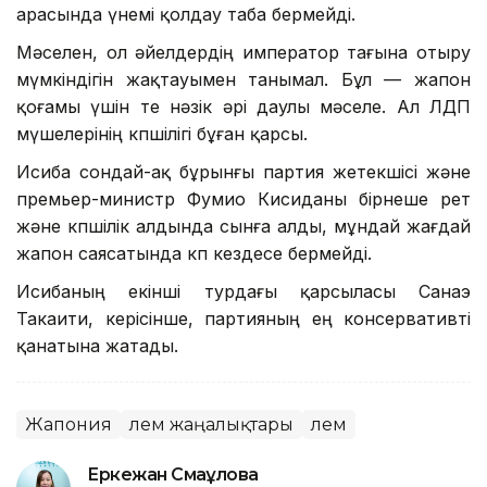
арасында үнемі қолдау таба бермейді.
Мәселен, ол әйелдердің император тағына отыру
мүмкіндігін жақтауымен танымал. Бұл — жапон
қоғамы үшін өте нәзік әрі даулы мәселе. Ал ЛДП
мүшелерінің көпшілігі бұған қарсы.
Исиба сондай-ақ бұрынғы партия жетекшісі және
премьер-министр Фумио Кисиданы бірнеше рет
және көпшілік алдында сынға алды, мұндай жағдай
жапон саясатында көп кездесе бермейді.
Исибаның екінші турдағы қарсыласы Санаэ
Такаити, керісінше, партияның ең консервативті
қанатына жатады.
Жапония
Әлем жаңалықтары
Әлем
Еркежан Смағұлова