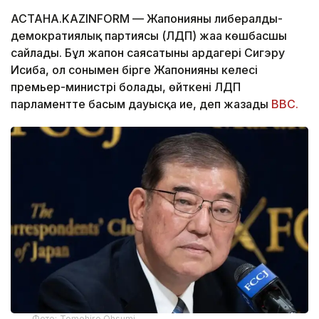
АСТАНА.KAZINFORM — Жапонияның либералды-
демократиялық партиясы (ЛДП) жаңа көшбасшы
сайлады. Бұл жапон саясатының ардагері Сигэру
Исиба, ол сонымен бірге Жапонияның келесі
премьер-министрі болады, өйткені ЛДП
парламентте басым дауысқа ие, деп жазады
ВВС.
Фото: Tomohiro Ohsumi