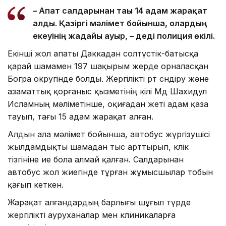
– Апат салдарынан тағы 14 адам жарақат
алды. Қазіргі мәлімет бойынша, олардың
екеуінің жағдайы ауыр, – деді полиция өкілі.
Екінші жол апаты Даккадан солтүстік-батысқа
қарай шамамен 197 шақырым жерде орналасқан
Богра округінде болды. Жергілікті өрт сөндіру және
азаматтық қорғаныс қызметінің өкілі Мд Шахидул
Исламның мәліметінше, оқиғадан жеті адам қаза
тауып, тағы 15 адам жарақат алған.
Алдын ала мәлімет бойынша, автобус жүргізушісі
жылдамдықты шамадан тыс арттырып, көлік
тізгініне ие бола алмай қалған. Салдарынан
автобус жол жиегінде тұрған жұмысшылар тобын
қағып кеткен.
Жарақат алғандардың барлығы шұғыл түрде
жергілікті ауруханалар мен клиникаларға