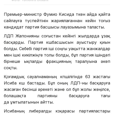
Премьер-министр Фумио Кисида өткен айда қайта
сайлауға түспейтінін жариялағаннан кейін тоғыз
кандидат партия басшысы лауазымына таласты.
ЛДП Жапонияны соғыстан кейінгі жылдарда ұзақ
басқарды. Партия көшбасшысын ауыстыру қиын
болды. Себебі партия іші соңғы уақытта жанжалдар
мен ішкі кикілжіңге толы болды, бұл партия ішіндегі
бірнеше ықпалды фракцияның таралуына әкеп
соқты.
Қоғамдық сауалнаманың көпшілігінде 63 жастағы
Исиба көш бастады. Бұл оның ЛДП-ны басқаруға
жасаған бесінші әрекеті және ол бұл жолы жеңілсе,
болашақта партияны басқаруға тағы
да ұмтылатынын айтты.
Исибаның либералды көзқарасы партияластары