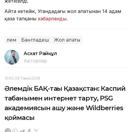
жеткізілді.
Айта кетейік, Угандадағы жол апатынан 14 адам
қаза тапқаны
хабарланды
.
Әлем
Бангладеш
Жол апаты
Асхат Райқұл
Авторлар
10:00, 08 Тамыз 2026
Әлемдік БАҚ-тағы Қазақстан: Каспий
табанымен интернет тарту, PSG
академиясын ашу және Wildberries
қоймасы