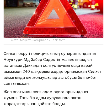
Фото: Мақсат Шағырбаев / Kazinform
Силхет округі полициясының суперинтенданты
Чоудхури Мд Забер Садектің мәліметінше, ел
астанасы Даккадан солтүстік-шығысқа қарай
шамамен 240 шақырым жерде орналасқан Силхет
аймағында екі жолаушылар автобусы бетпе-бет
соқтығысқан.
Жол апатынан сегіз адам оқиға орнында көз
жұмды. Тағы бір адам ауруханада алған
жарақаттарынан қайтыс болды.