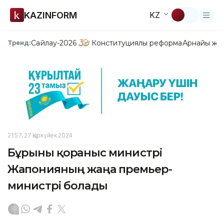
KAZINFORM
KZ
Сайлау-2026
Конституциялық реформа
Арнайы жо
Тренд:
21:57, 27 Қыркүйек 2024
Бұрынғы қорғаныс министрі
Жапонияның жаңа премьер-
министрі болады