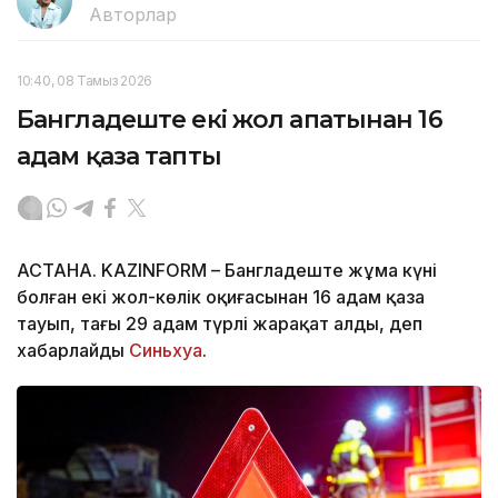
Авторлар
10:40, 08 Тамыз 2026
Бангладеште екі жол апатынан 16
адам қаза тапты
АСТАНА. KAZINFORM – Бангладеште жұма күні
болған екі жол-көлік оқиғасынан 16 адам қаза
тауып, тағы 29 адам түрлі жарақат алды, деп
хабарлайды
Синьхуа
.