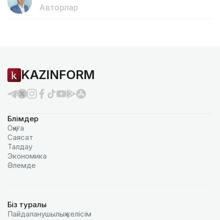
Авторлар
KAZINFORM
Бөлімдер
Оқиға
Саясат
Талдау
Экономика
Әлемде
Біз туралы
Пайдаланушылық келiciм