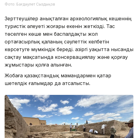
Фото: Бағдәулет Сыздықов
Зерттеушілер анықталған археологиялық кешеннің
туристік әлеуеті жоғары екенін жеткізді. Тас
төселген көше мен баспалдақты жол
ортағасырлық қаланың сәулеттік келбетін
көрсетуге мүмкіндік береді. Қазіргі уақытта нысанды
сақтау мақсатында консервациялау және қорғау
жұмыстары қолға алынған.
Жобаға қазақстандық мамандармен қатар
шетелдік ғалымдар да атсалысты.