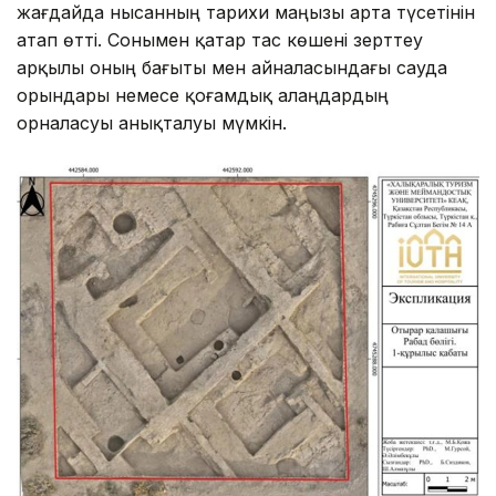
жағдайда нысанның тарихи маңызы арта түсетінін
атап өтті. Сонымен қатар тас көшені зерттеу
арқылы оның бағыты мен айналасындағы сауда
орындары немесе қоғамдық алаңдардың
орналасуы анықталуы мүмкін.