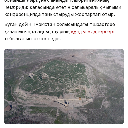
Кембридж қаласында өтетін халықаралық ғылыми
конференцияда таныстыруды жоспарлап отыр.
Бұған дейін Түркістан облысындағы Үшбастөбе
қалашығында Қаңлы дәуірінің
құнды жәдігерлері
табылғанын жазған едік.