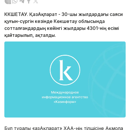
КӨКШЕТАУ. ҚазАқпарат - 30-шы жылдардағы саяси
қуғын-сүргін кезінде Көкшетау облысында
сотталғандардың кейінгі жылдары 4301-нің есімі
қайтарылып, ақталды.
Бұл туралы «ҚазАқпарат» ХАА-нің тілшісіне Ақмола