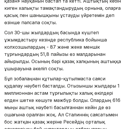
қазан» науқанын бастап та кетті. Аштықтың кебін
киген халықты тамақтандырудың орнына, оларға
қасық пен шанышқыны ұстауды үйретемін деп
өзінше пәлсапа соқты.
Сол 30-шы жылдардың басында күштеп
ұжымдастыру кезінде республика бойынша
колхозшылардың - 87 және жеке меншік
тұрғындардың 51,8 пайызы өз малдарынан
айырылды. Осының бәрі қазақ халқының аштыққа
ұшырауына әкеліп соқты.
Бұл зобалаңнан құтылар-құтылмаста саяси
қудалау нәубеті басталды. Отызыншы жылдары 1
миллионнан астам тұрғылықты халық өкілдері
елден шетке көшуге мәжбүр болды. Олардың 616
мыңы аштық нәубеті басылғаннан кейін де өз
ошағына оралған жоқ. Ал Сталиннің саясатымен
бос жатқан қазақ жеріне Ресейдің орталық
өлкелерінен бай-құлақтардың отбасыларын