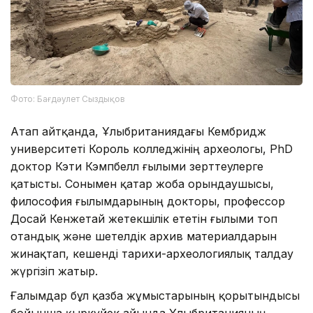
Фото: Бағдәулет Сыздықов
Атап айтқанда, Ұлыбританиядағы Кембридж
университеті Король колледжінің археологы, PhD
доктор Кэти Кэмпбелл ғылыми зерттеулерге
қатысты. Сонымен қатар жоба орындаушысы,
философия ғылымдарының докторы, профессор
Досай Кенжетай жетекшілік ететін ғылыми топ
отандық және шетелдік архив материалдарын
жинақтап, кешенді тарихи-археологиялық талдау
жүргізіп жатыр.
Ғалымдар бұл қазба жұмыстарының қорытындысы
бойынша қыркүйек айында Ұлыбританияның