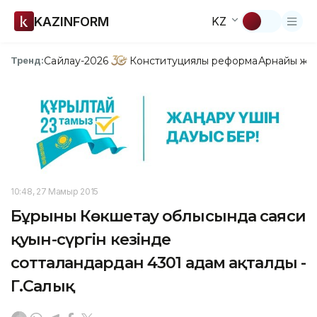
KAZINFORM
KZ
Сайлау-2026
Конституциялық реформа
Арнайы жо
Тренд:
10:48, 27 Мамыр 2015
Бұрынғы Көкшетау облысында саяси
қуғын-сүргін кезінде
сотталғандардан 4301 адам ақталды -
Г.Салық