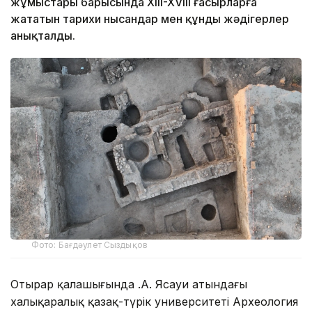
жұмыстары барысында XIII-XVIII ғасырларға
жататын тарихи нысандар мен құнды жәдігерлер
анықталды.
Фото: Бағдәулет Сыздықов
Отырар қалашығында Қ.А. Ясауи атындағы
халықаралық қазақ-түрік университеті Археология