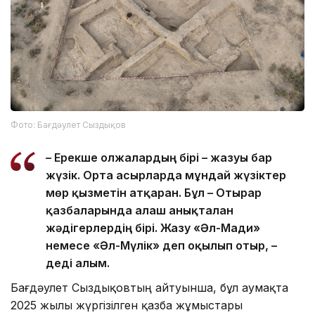
Фото: Бағдәулет Сыздықов
– Ерекше олжалардың бірі – жазуы бар
жүзік. Орта ғасырларда мұндай жүзіктер
мөр қызметін атқарған. Бұл – Отырар
қазбаларында алғаш анықталған
жәдігерлердің бірі. Жазу «Әл-Мағди»
немесе «Әл-Мүлік» деп оқылып отыр, –
деді ғалым.
Бағдәулет Сыздықовтың айтуынша, бұл аумақта
2025 жылы жүргізілген қазба жұмыстары