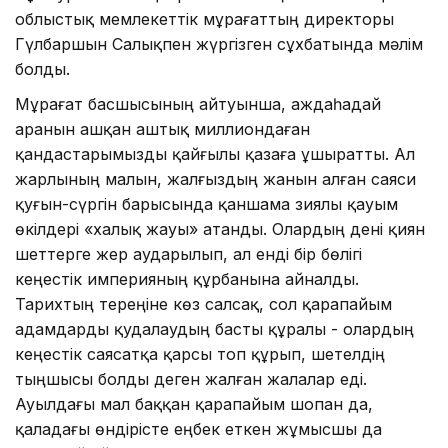
облыстық мемлекеттік мұрағаттың директоры
Гүлбаршын Салықпен жүргізген сұхбатында мәлім
болды.
Мұрағат басшысының айтуынша, аждаһадай
аранын ашқан аштық миллиондаған
қандастарымызды қайғылы қазаға ұшыратты. Ал
жарлының малын, жалғыздың жанын алған саяси
қуғын-сүргін барысында қаншама зиялы қауым
өкілдері «халық жауы» атанды. Олардың дені қиян
шеттерге жер аударылып, ал енді бір бөлігі
кеңестік империяның құрбанына айналды.
Тарихтың тереңіне көз салсақ, сол қарапайым
адамдарды қудалаудың басты құралы - олардың
кеңестік саясатқа қарсы топ құрып, шетелдің
тыңшысы болды деген жалған жалалар еді.
Ауылдағы мал баққан қарапайым шопан да,
қаладағы өндірісте еңбек еткен жұмысшы да