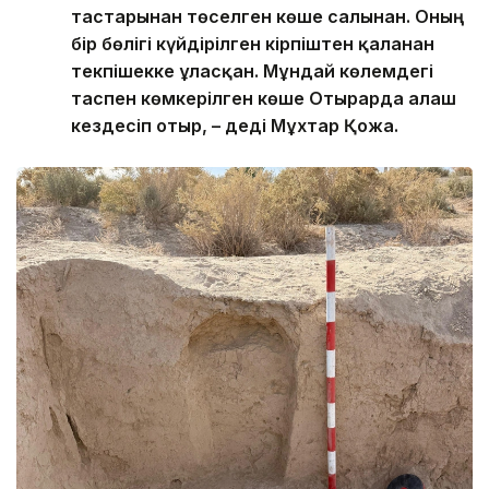
тастарынан төселген көше салынған. Оның
бір бөлігі күйдірілген кірпіштен қаланған
текпішекке ұласқан. Мұндай көлемдегі
таспен көмкерілген көше Отырарда алғаш
кездесіп отыр, – деді Мұхтар Қожа.