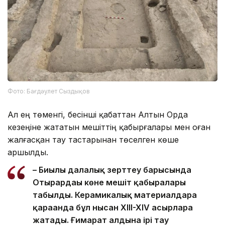
Фото: Бағдәулет Сыздықов
Ал ең төменгі, бесінші қабаттан Алтын Орда
кезеңіне жататын мешіттің қабырғалары мен оған
жалғасқан тау тастарынан төселген көше
аршылды.
– Биылғы далалық зерттеу барысында
Отырардағы көне мешіт қабырғалары
табылды. Керамикалық материалдарға
қарағанда бұл нысан XIII-XIV ғасырларға
жатады. Ғимарат алдына ірі тау