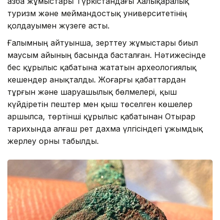
Қазба жұмыстары Түркістандағы Халықаралық
туризм және меймандостық университетінің
қолдауымен жүзеге асты.
Ғалымның айтуынша, зерттеу жұмыстары биыл
маусым айының басында басталған. Нәтижесінде
бес құрылыс қабатына жататын археологиялық
кешендер анықталды. Жоғарғы қабаттардан
тұрғын және шаруашылық бөлмелері, қыш
күйдіретін пештер мен қыш төселген көшелер
аршылса, төртінші құрылыс қабатынан Отырар
тарихында алғаш рет дахма үлгісіндегі ұжымдық
жерлеу орны табылды.