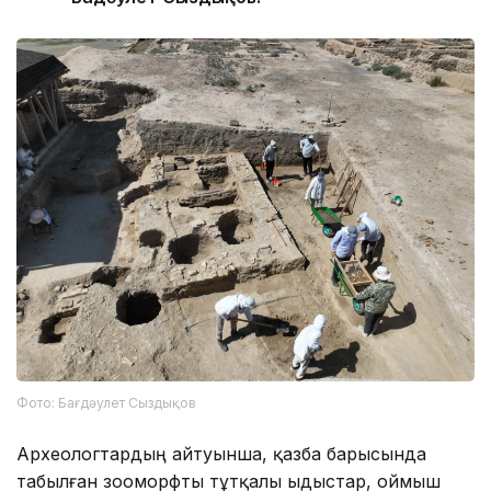
Фото: Бағдәулет Сыздықов
Археологтардың айтуынша, қазба барысында
табылған зооморфты тұтқалы ыдыстар, оймыш