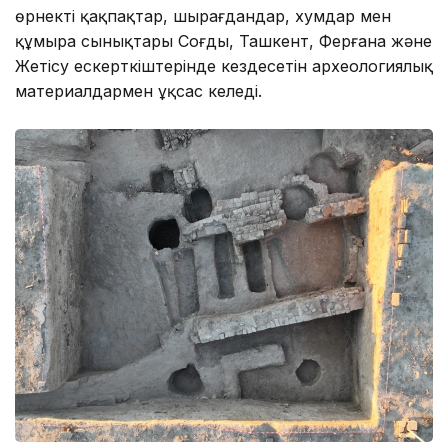
өрнекті қақпақтар, шырағдандар, хумдар мен
құмыра сынықтары Соғды, Ташкент, Ферғана және
Жетісу ескерткіштерінде кездесетін археологиялық
материалдармен ұқсас келеді.