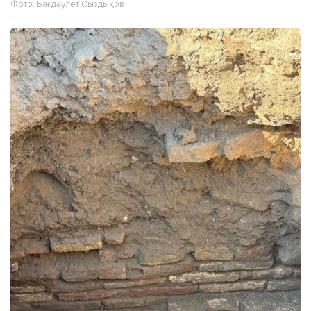
Фото: Бағдәулет Сыздықов