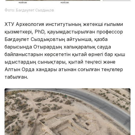
Фото: Бағдәулет Сыздықов
ХҚТУ Археология институтының жетекші ғылыми
қызметкері, PhD, қауымдастырылған профессор
Бағдәулет Сыздықовтың айтуынша, қазба
барысында Отырардың халықаралық сауда
байланыстарын көрсететін қытай өрнегі бар қыш
ыдыстардың сынықтары, қытай теңгесі және
Алтын Орда хандары атынан соғылған теңгелер
табылған.