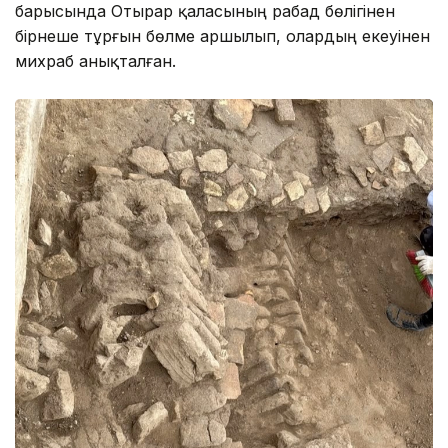
барысында Отырар қаласының рабад бөлігінен
бірнеше тұрғын бөлме аршылып, олардың екеуінен
михраб анықталған.