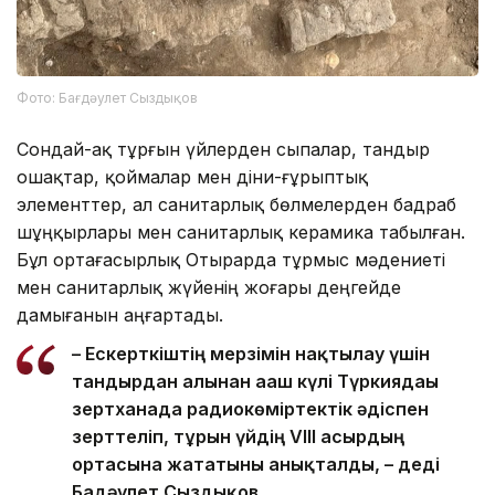
Фото: Бағдәулет Сыздықов
Сондай-ақ тұрғын үйлерден сыпалар, тандыр
ошақтар, қоймалар мен діни-ғұрыптық
элементтер, ал санитарлық бөлмелерден бадраб
шұңқырлары мен санитарлық керамика табылған.
Бұл ортағасырлық Отырарда тұрмыс мәдениеті
мен санитарлық жүйенің жоғары деңгейде
дамығанын аңғартады.
– Ескерткіштің мерзімін нақтылау үшін
тандырдан алынған ағаш күлі Түркиядағы
зертханада радиокөміртектік әдіспен
зерттеліп, тұрғын үйдің VIII ғасырдың
ортасына жататыны анықталды, – деді
Бағдәулет Сыздықов.