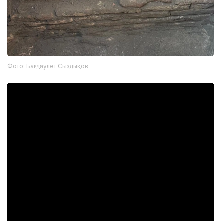
Фото: Бағдәулет Сыздықов