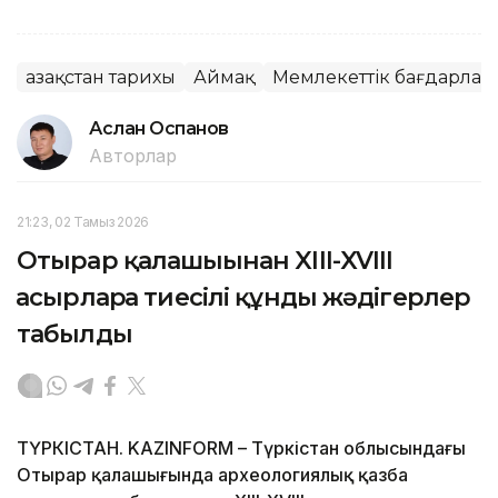
Қазақстан тарихы
Аймақ
Мемлекеттік бағдарлам
Аслан Оспанов
Авторлар
21:23, 02 Тамыз 2026
Отырар қалашығынан XIII-XVIII
ғасырларға тиесілі құнды жәдігерлер
табылды
ТҮРКІСТАН. KAZINFORM – Түркістан облысындағы
Отырар қалашығында археологиялық қазба