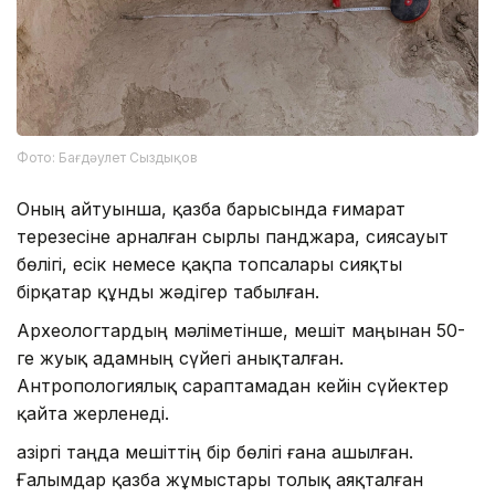
Фото: Бағдәулет Сыздықов
Оның айтуынша, қазба барысында ғимарат
терезесіне арналған сырлы панджара, сиясауыт
бөлігі, есік немесе қақпа топсалары сияқты
бірқатар құнды жәдігер табылған.
Археологтардың мәліметінше, мешіт маңынан 50-
ге жуық адамның сүйегі анықталған.
Антропологиялық сараптамадан кейін сүйектер
қайта жерленеді.
Қазіргі таңда мешіттің бір бөлігі ғана ашылған.
Ғалымдар қазба жұмыстары толық аяқталған