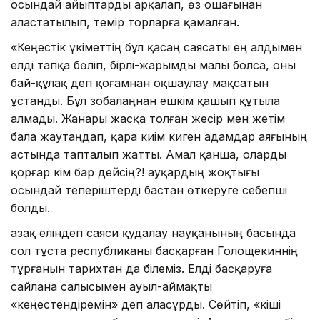
осындай айыптарды арқалап, өз ошағынан
аластатылып, темір торларға қамалған.
«Кеңестік үкіметтің бұл қасаң саясаты ең алдымен
елді тапқа бөліп, бірлі-жарымды малы болса, оны
бай-құлақ деп қоғамнан оқшаулау мақсатын
ұстанды. Бұл зобалаңнан ешкім қашып құтыла
алмады. Жанары жасқа толған жесір мен жетім
бала жаутаңдап, қара киім киген адамдар аяғының
астында тапталып жатты. Амал қанша, оларды
қорғар кім бар дейсің?! Қауқардың жоқтығы
осындай теперіштерді бастан өткеруге себепші
болды.
Қазақ еліндегі саяси қудалау науқанының басында
сол тұста республиканы басқарған Голощекиннің
тұрғанын тарихтан да білеміз. Елді басқаруға
сайлана салысымен ауыл-аймақты
«кеңестендіремін» деп аласұрды. Сөйтіп, «кіші