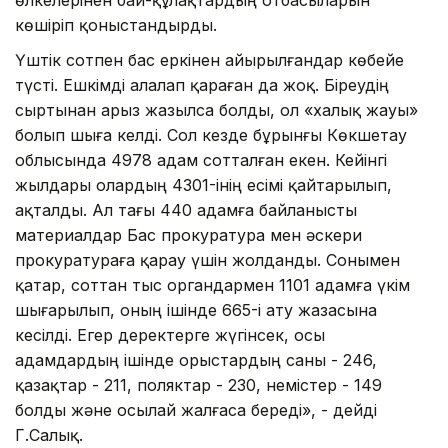
көшіріп қоныстандырды.
Үштік сотпен бас еркінен айырылғандар көбейе
түсті. Ешкімді алалап қараған да жоқ. Біреудің
сыртынан арыз жазылса болды, ол «халық жауы»
болып шыға келді. Сол кезде бұрынғы Көкшетау
облысында 4978 адам сотталған екен. Кейінгі
жылдары олардың 4301-інің есімі қайтарылып,
ақталды. Ал тағы 440 адамға байланысты
материалдар Бас прокуратура мен әскери
прокуратураға қарау үшін жолданды. Сонымен
қатар, соттан тыс органдармен 1101 адамға үкім
шығарылып, оның ішінде 665-і ату жазасына
кесілді. Егер деректерге жүгінсек, осы
адамдардың ішінде орыстардың саны - 246,
қазақтар - 211, поляктар - 230, немістер - 149
болды және осылай жалғаса береді», - дейді
Г.Салық.