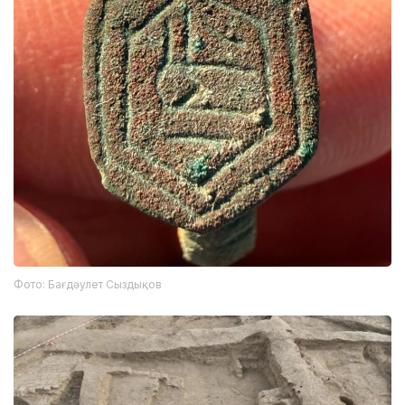
Фото: Бағдәулет Сыздықов