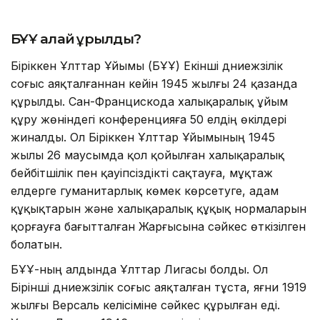
БҰҰ қалай құрылды?
Біріккен Ұлттар Ұйымы (БҰҰ) Екінші дүниежүзілік
соғыс аяқталғаннан кейін 1945 жылғы 24 қазанда
құрылды. Сан-Францискода халықаралық ұйым
құру жөніндегі конференцияға 50 елдің өкілдері
жиналды. Ол Біріккен Ұлттар Ұйымының 1945
жылы 26 маусымда қол қойылған халықаралық
бейбітшілік пен қауіпсіздікті сақтауға, мұқтаж
елдерге гуманитарлық көмек көрсетуге, адам
құқықтарын және халықаралық құқық нормаларын
қорғауға бағытталған Жарғысына сәйкес өткізілген
болатын.
БҰҰ-ның алдында Ұлттар Лигасы болды. Ол
Бірінші дүниежүзілік соғыс аяқталған тұста, яғни 1919
жылғы Версаль келісіміне сәйкес құрылған еді.