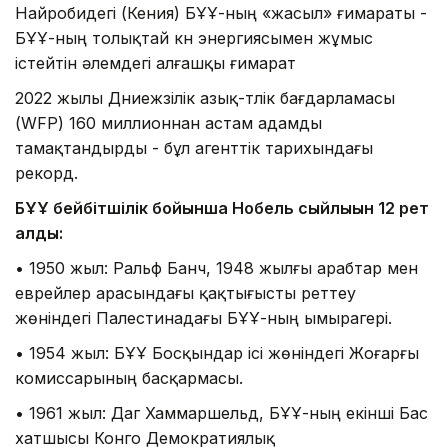
Найробидегі (Кения) БҰҰ-ның «жасыл» ғимараты -
БҰҰ-ның толықтай күн энергиясымен жұмыс
істейтін әлемдегі алғашқы ғимарат
2022 жылы Дүниежүзілік азық-түлік бағдарламасы
(WFP) 160 миллионнан астам адамды
тамақтандырды - бұл агенттік тарихындағы
рекорд.
БҰҰ бейбітшілік бойынша Нобель сыйлығын 12 рет
алды:
• 1950 жыл: Ральф Банч, 1948 жылғы арабтар мен
еврейлер арасындағы қақтығысты реттеу
жөніндегі Палестинадағы БҰҰ-ның ымырагері.
• 1954 жыл: БҰҰ Босқындар ісі жөніндегі Жоғарғы
комиссарының басқармасы.
• 1961 жыл: Даг Хаммаршельд, БҰҰ-ның екінші Бас
хатшысы Конго Демократиялық