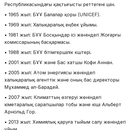
Республикасындағы қақтығысты реттегені үшін.
• 1965 жыл: БҰҰ Балалар қоры (UNICEF).
• 1969 жыл: Халықаралық еңбек ұйымы.
• 1981 жыл: БҰҰ Босқындар ісі жөніндегі Жоғарғы
комиссарының басқармасы.
• 1988 жыл: БҰҰ бітімгершілік күштері.
• 2001 жыл: БҰҰ және Бас хатшы Кофи Аннан.
• 2005 жыл: Атом энергиясы жөніндегі
халықаралық агенттік және оның бас директоры
Мұхаммед әл-Барадей.
• 2007 жыл: Климаттың өзгеруі жөніндегі
үкіметаралық сарапшылар тобы және кіші Альберт
Арнольд Гор.
• 2013 жыл: Химиялық қаруға тыйым салу жөніндегі
ұйым.