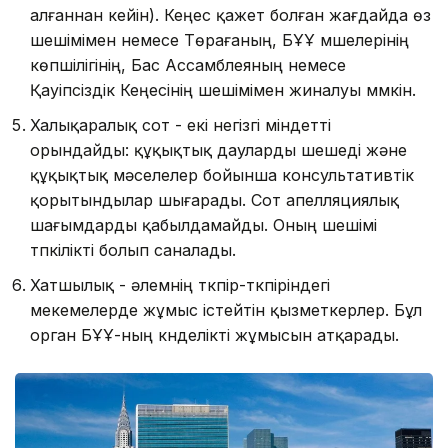
алғаннан кейін). Кеңес қажет болған жағдайда өз
шешімімен немесе Төрағаның, БҰҰ мүшелерінің
көпшілігінің, Бас Ассамблеяның немесе
Қауіпсіздік Кеңесінің шешімімен жиналуы мүмкін.
Халықаралық сот - екі негізгі міндетті
орындайды: құқықтық дауларды шешеді және
құқықтық мәселелер бойынша консультативтік
қорытындылар шығарады. Сот апелляциялық
шағымдарды қабылдамайды. Оның шешімі
түпкілікті болып саналады.
Хатшылық - әлемнің түкпір-түкпіріндегі
мекемелерде жұмыс істейтін қызметкерлер. Бұл
орган БҰҰ-ның күнделікті жұмысын атқарады.