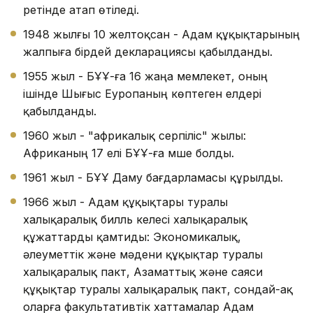
ретінде атап өтіледі.
1948 жылғы 10 желтоқсан - Адам құқықтарының
жалпыға бірдей декларациясы қабылданды.
1955 жыл - БҰҰ-ға 16 жаңа мемлекет, оның
ішінде Шығыс Еуропаның көптеген елдері
қабылданды.
1960 жыл - "африкалық серпіліс" жылы:
Африканың 17 елі БҰҰ-ға мүше болды.
1961 жыл - БҰҰ Даму бағдарламасы құрылды.
1966 жыл - Адам құқықтары туралы
халықаралық билль келесі халықаралық
құжаттарды қамтиды: Экономикалық,
әлеуметтік және мәдени құқықтар туралы
халықаралық пакт, Азаматтық және саяси
құқықтар туралы халықаралық пакт, сондай-ақ
оларға факультативтік хаттамалар Адам