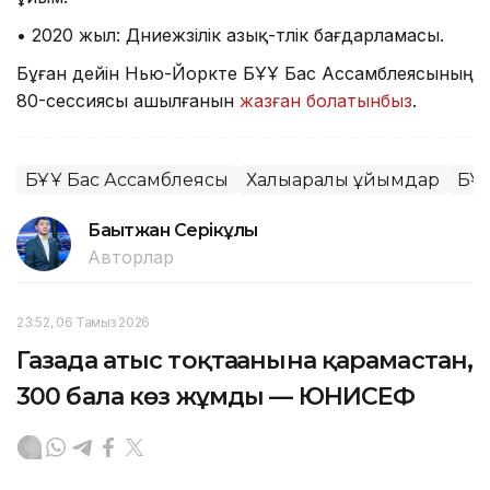
• 2020 жыл: Дүниежүзілік азық-түлік бағдарламасы.
Бұған дейін Нью-Йоркте БҰҰ Бас Ассамблеясының
80-сессиясы ашылғанын
жазған болатынбыз
.
БҰҰ Бас Ассамблеясы
Халықаралық ұйымдар
БҰ
Бақытжан Серікұлы
Авторлар
23:52, 06 Тамыз 2026
Газада атыс тоқтағанына қарамастан,
300 бала көз жұмды — ЮНИСЕФ