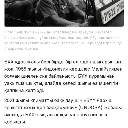
Фото: 1948 жылы БҰҰ-ның Палестинадағы арнаулы ымырагері,
Швеция Қызыл кресті ұйымының басшысы, король V Густавтың жиені
әрі Карл XVI Густавтың өкіл әкесі, граф Фольке Бернадот Израильде
// дереккөзі белгісіз
БҰҰ құрылғалы бері бірде-бір ел одан шығарылған
жоқ. 1965 жылы Индонезия көршілес Малайзиямен
болған шиеленіске байланысты БҰҰ құрамынан
уақытша шықты, алайда келесі жылы өз мүшелігін
қалпына келтірді.
2021 жылы климатты бақылау үшін «БҰҰ Ғарыш
кеңістігі жөніндегі басқармасы» (UNOOSA) жобасы
аясында БҰҰ-ның алғашқы наноспутнигі іске
қосылды.