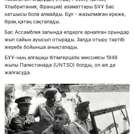
Ұлыбритания, Франция) азаматтары БҰҰ Бас
хатшысы бола алмайды. Бұл - жазылмаған ереже,
бірақ қатаң сақталады.
Бас Ассамблея залында елдерге арналған орындар
жыл сайын ауысып отырады. Залда отыру тәртібі
жеребе бойынша анықталады.
БҰҰ-ның алғашқы бітімгершілік миссиясы 1948
жылы Палестинада (UNTSO) болды, ол әлі де
жалғасуда.