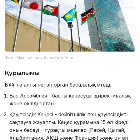
Фото: Мақсат Шағырбаев/Kazinform
Құрылымы
БҰҰ-ға алты негізгі орган басшылық етеді:
Бас Ассамблея - басты кеңесуші, директивалық
және өкілді орган.
Қауіпсіздік Кеңесі - бейбітшілік пен қауіпсіздікті
сақтауға жауапты. Кеңес құрамына 15 ел кіреді:
оның бесеуі - тұрақты мүшелер (Ресей, Қытай,
Ұлыбритания, АҚШ және Франция) және он ел