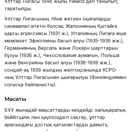
Ұлттар Лигасы 1946 жылы тиімсіз деп танылып,
таратылды.
Ұлттар Лигасының түбіне жеткен оқиғаларды
санамалап өтетін болсақ: Жапонияның Қытайға
қарсы агрессиясы (1931 ж.), Италияның Лигаға мүше
мемлекет Эфиопияны басып алуы (1935-1936 жж.),
Германияның Версаль және Локарн шарттарын
бұзуы (1936 ж.), Чехословакия аумағын, Польша
және Венгрияны басып алуы (1938-1939 жж.),
сондай-ақ 1939 жылдың желтоқсанында КСРО-
ның Ұлттар Лигасынан шығарылуы (Финляндиямен
соғысқа байланысты).
Мақсаты
БҰҰ мынадай мақсаттарды көздейді: халықаралық
бейбітшілік пен қауіпсіздікті сақтау, ұлттар
арасындағы достық қатынастарды дамыту,