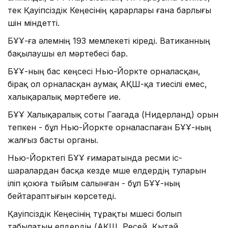
тек Қауіпсіздік Кеңесінің қарарлары ғана барлығы
үшін міндетті.
БҰҰ-ға әлемнің 193 мемлекеті кіреді. Ватиканның
бақылаушы ел мәртебесі бар.
БҰҰ-ның бас кеңсесі Нью-Йоркте орналасқан,
бірақ ол орналасқан аумақ АҚШ-қа тиесілі емес,
халықаралық мәртебеге ие.
БҰҰ Халықаралық соты Гаагада (Нидерланд) орын
тепкен - бұл Нью-Йоркте орналаспаған БҰҰ-ның
жалғыз басты органы.
Нью-Йорктегі БҰҰ ғимаратында ресми іс-
шаралардан басқа кезде мүше елдердің туларын
іліп қоюға тыйым салынған - бұл БҰҰ-ның
бейтараптығын көрсетеді.
Қауіпсіздік Кеңесінің тұрақты мүшесі болып
табылатын елдердің (АҚШ, Ресей, Қытай,