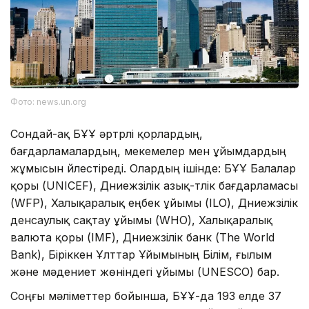
Фото: news.un.org
Сондай-ақ БҰҰ әртүрлі қорлардың,
бағдарламалардың, мекемелер мен ұйымдардың
жұмысын үйлестіреді. Олардың ішінде: БҰҰ Балалар
қоры (UNICEF), Дүниежүзілік азық-түлік бағдарламасы
(WFP), Халықаралық еңбек ұйымы (ILO), Дүниежүзілік
денсаулық сақтау ұйымы (WHO), Халықаралық
валюта қоры (IMF), Дүниежүзілік банк (The World
Bank), Біріккен Ұлттар Ұйымының Білім, ғылым
және мәдениет жөніндегі ұйымы (UNESCO) бар.
Соңғы мәліметтер бойынша, БҰҰ-да 193 елде 37