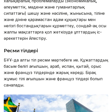
халықаралық проблемаларды (экономикалық,
әлеуметтік, мәдени және гуманитарлық
сипаттағы) шешу және нәсіліне, жынысына, тіліне
және дініне қарамастан адам құқықтары мен
негізгі бостандықтарын құрметтеу, сондай-ақ осы
жалпы мақсаттарға қол жеткізуде ұлттардың іс-
әрекеттерін үйлестіру.
Ресми тілдері
БҰҰ-да алты тіл ресми мәртебеге ие. Құжаттардың
басым бөлігі ағылшын, араб, испан, қытай, орыс
және француз тілдерінде жарық көреді. Бірақ
жұмыс тілі ағылшын және француз тілдері болып
саналады.