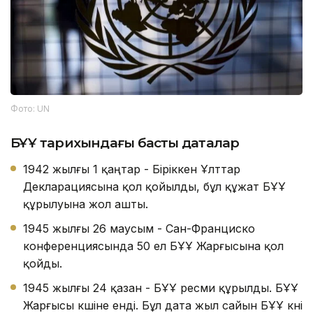
Фото: UN
БҰҰ тарихындағы басты
дат
алар
1942 жылғы 1 қаңтар - Біріккен Ұлттар
Декларациясына қол қойылды, бұл құжат БҰҰ
құрылуына жол ашты.
1945 жылғы 26 маусым - Сан-Франциско
конференциясында 50 ел БҰҰ Жарғысына қол
қойды.
1945 жылғы 24 қазан - БҰҰ ресми құрылды. БҰҰ
Жарғысы күшіне енді. Бұл дата жыл сайын БҰҰ күні