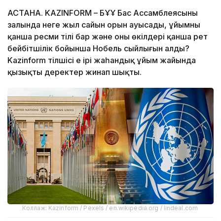
АСТАНА. KAZINFORM – БҰҰ Бас Ассамблеясының
залында неге жыл сайын орын ауысады, ұйымның
қанша ресми тілі бар және оның өкілдері қанша рет
бейбітшілік бойынша Нобель сыйлығын алды?
Kazinform тілшісі ең ірі жаһандық ұйым жайында
қызықты деректер жинап шықты.
Коллаж: Kazinform / Pexels / en.wikipedia.org / lindeal.com