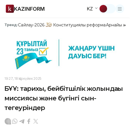
KAZINFORM
KZ
Сайлау-2026
Конституциялық реформа
Арнайы жо
Тренд:
19:27, 18 Қыркүйек 2025
БҰҰ: тарихы, бейбітшілік жолындағы
миссиясы және бүгінгі сын-
тегеуріндер