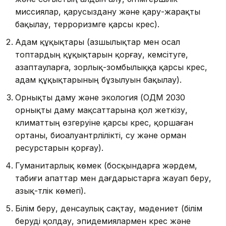
миссиялар, қарусыздану және қару-жарақты
бақылау, терроризмге қарсы күрес).
Адам құқықтары (азшылықтар мен осал
топтардың құқықтарын қорғау, кемсітуге,
азаптауларға, зорлық-зомбылыққа қарсы күрес,
адам құқықтарының бұзылуын бақылау).
Орнықты даму және экология (ОДМ 2030
орнықты даму мақсаттарына қол жеткізу,
климаттың өзгеруіне қарсы күрес, қоршаған
ортаны, биоалуантүрлілікті, су және орман
ресурстарын қорғау).
Гуманитарлық көмек (босқындарға жәрдем,
табиғи апаттар мен дағдарыстарға жауап беру,
азық-түлік көмегі).
Білім беру, денсаулық сақтау, мәдениет (білім
беруді қолдау, эпидемиялармен күрес және