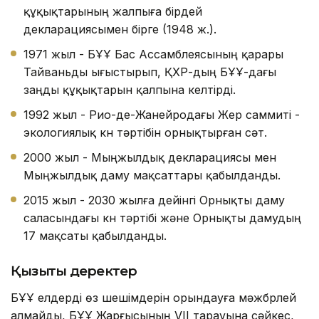
құқықтарының жалпыға бірдей
декларациясымен бірге (1948 ж.).
1971 жыл - БҰҰ Бас Ассамблеясының қарары
Тайваньды ығыстырып, ҚХР-дың БҰҰ-дағы
заңды құқықтарын қалпына келтірді.
1992 жыл - Рио-де-Жанейродағы Жер саммиті -
экологиялық күн тәртібін орнықтырған сәт.
2000 жыл - Мыңжылдық декларациясы мен
Мыңжылдық даму мақсаттары қабылданды.
2015 жыл - 2030 жылға дейінгі Орнықты даму
саласындағы күн тәртібі және Орнықты дамудың
17 мақсаты қабылданды.
Қызықты деректер
БҰҰ елдерді өз шешімдерін орындауға мәжбүрлей
алмайды, БҰҰ Жарғысының VII тарауына сәйкес,