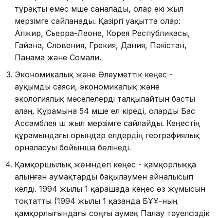
тұрақты емес мүше саналады, олар екі жыл
мерзімге сайланады. Қазіргі уақытта олар:
Алжир, Сьерра-Леоне, Корея Республикасы,
Гайана, Словения, Грекия, Дания, Пәкістан,
Панама және Сомали.
Экономикалық және Әлеуметтік кеңес -
ауқымды саяси, экономикалық және
экологиялық мәселелерді талқылайтын басты
алаң. Құрамына 54 мүше ел кіреді, оларды Бас
Ассамблея үш жыл мерзімге сайлайды. Кеңестің
құрамындағы орындар елдердің географиялық
орналасуы бойынша бөлінеді.
Қамқоршылық жөніндегі кеңес - қамқорлыққа
алынған аумақтарды бақылаумен айналысып
келді. 1994 жылы 1 қарашада кеңес өз жұмысын
тоқтатты (1994 жылы 1 қазанда БҰҰ-ның
қамқорлығындағы соңғы аумақ Палау тәуелсіздік