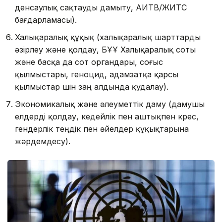
денсаулық сақтауды дамыту, АИТВ/ЖИТС
бағдарламасы).
Халықаралық құқық (халықаралық шарттарды
әзірлеу және қолдау, БҰҰ Халықаралық соты
және басқа да сот органдары, соғыс
қылмыстары, геноцид, адамзатқа қарсы
қылмыстар үшін заң алдында қудалау).
Экономикалық және әлеуметтік даму (дамушы
елдерді қолдау, кедейлік пен аштықпен күрес,
гендерлік теңдік пен әйелдер құқықтарына
жәрдемдесу).