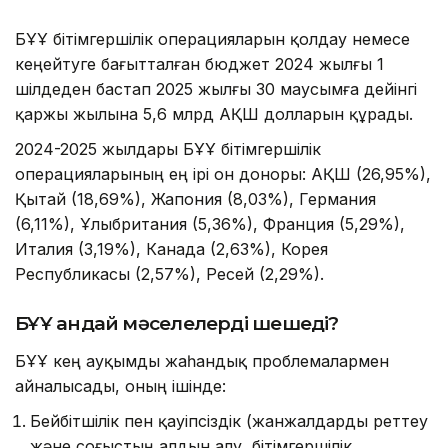
БҰҰ бітімгершілік операцияларын қолдау немесе
кеңейтуге бағытталған бюджет 2024 жылғы 1
шілдеден бастап 2025 жылғы 30 маусымға дейінгі
қаржы жылына 5,6 млрд АҚШ долларын құрады.
2024-2025 жылдары БҰҰ бітімгершілік
операцияларының ең ірі он доноры: АҚШ (26,95%),
Қытай (18,69%), Жапония (8,03%), Германия
(6,11%), Ұлыбритания (5,36%), Франция (5,29%),
Италия (3,19%), Канада (2,63%), Корея
Республикасы (2,57%), Ресей (2,29%).
БҰҰ қандай мәселелерді шешеді?
БҰҰ кең ауқымды жаһандық проблемалармен
айналысады, оның ішінде:
Бейбітшілік пен қауіпсіздік (жанжалдарды реттеу
және соғыстың алдын алу, бітімгершілік