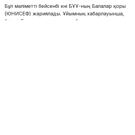
Бұл мәліметті бейсенбі күні БҰҰ-ның Балалар қоры
(ЮНИСЕФ) жариялады. Ұйымның хабарлауынша,
бүгінде Газа секторындағы отбасылар аумақтың
шамамен үштен бір бөлігіне ғана сыйып, қираған
ғимараттар мен үйінділердің арасында өмір сүруге
мәжбүр.
— Күн сайын бір бала қаза тауып
жатқанда, мұны атысты тоқтату деп айту
қиын. Мұндай жағдай Газа балаларының
үмітін ақтамайды, — деді ЮНИСЕФ-тің
Таяу Шығыс пен Солтүстік Африка бойынша
өңірлік директоры Эдуард Бейгбедер.
БҰҰ өкілі бейбіт келісімге қатысты жүргізіліп жатқан
келіссөздерге тоқталып, әскери қақтығысты
тоқтатуға және гуманитарлық көмекті көбейтуге
бағытталған кейінгі мәлімдемелерді құптады.