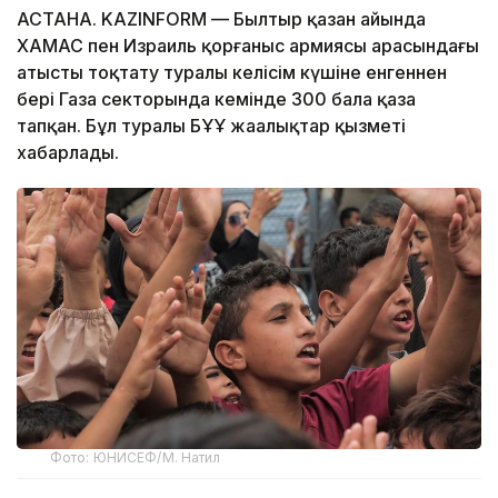
АСТАНА. KAZINFORM — Былтыр қазан айында
ХАМАС пен Израиль қорғаныс армиясы арасындағы
атысты тоқтату туралы келісім күшіне енгеннен
бері Газа секторында кемінде 300 бала қаза
тапқан. Бұл туралы БҰҰ жаңалықтар қызметі
хабарлады.
Фото: ЮНИСЕФ/М. Натил