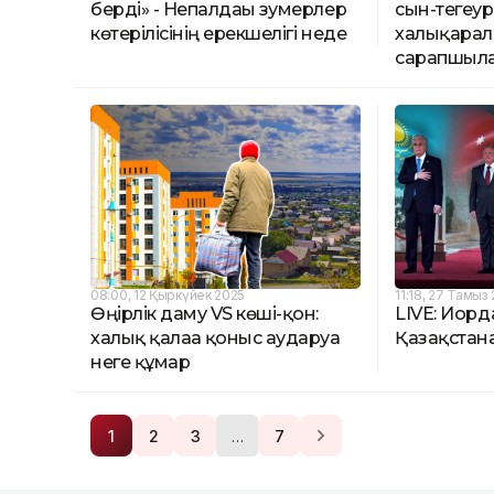
берді» - Непалдағы зумерлер
сын-тегеур
көтерілісінің ерекшелігі неде
халықара
сарапшыла
08:00, 12 Қыркүйек 2025
11:18, 27 Тамыз
Өңірлік даму VS көші-қон:
LIVE: Иорд
халық қалаға қоныс аударуға
Қазақстанғ
неге құмар
…
1
2
3
7