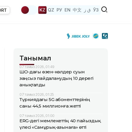
KZ
QZ
РУ
EN
中文
ق ز
ЎЗ
ORT
Танымал
07 тамыз 2026, 01:49
ШҚО-дағы өзен-көлдер суын
заңсыз пайдаланудың 10 дерегі
анықталды
07 тамыз 2026, 01:25
Түркиядағы 5G абоненттерінің
саны 44,5 миллионға жетті
07 тамыз 2026, 01:00
ERG-дегі мемлекеттің 40 пайыздық
үлесі «Самұрық-Қазынаға» өтті