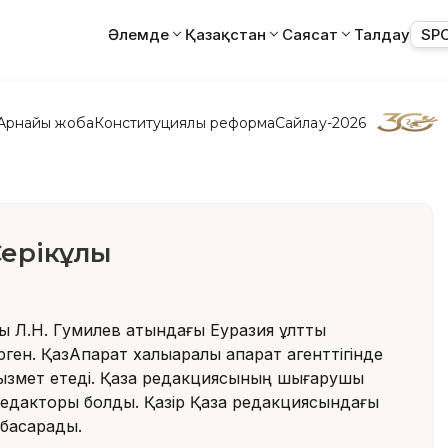
Әлемде
Қазақстан
Саясат
Талдау
SP
Арнайы жоба
Конституциялық реформа
Сайлау-2026
Серікұлы
ы Л.Н. Гумилев атындағы Еуразия ұлттық
рген. ҚазАқпарат халықаралық ақпарат агенттігінде
қызмет етеді. Қазақ редакциясының шығарушы
едакторы болды. Қазір Қазақ редакциясындағы
басқарады.