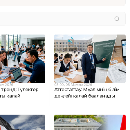
сым 2026
08:00, 08 Мамыр 2026
 тренд: Түлектер
Аттестаттау: Мұғалімнің білім
ты қалай
деңгейі қалай бағаланады