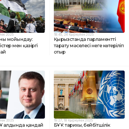
йек 2025
18:45, 24 Қыркүйек 2025
ны мойындау:
Қырғызстанда парламентті
істер мен қазіргі
тарату мәселесі неге көтеріліп
дай
отыр
үйек 2025
19:27, 18 Қыркүйек 2025
ҰҰ алдында қандай
БҰҰ: тарихы, бейбітшілік