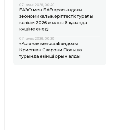
07 тамыз 2026, 00:40
ЕАЭО мен БАӘ арасындағы
экономикалық әріптестік туралы
келісім 2026 жылғы 6 қазанда
күшіне енеді
07 тамыз 2026, 00:20
«Астана» велошабандозы
Кристиан Скарони Польша
турында екінші орын алды