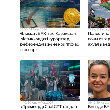
10:00, 14 Ақпан 2026
15:35, 25 Қыркү
Әлемдік БАҚ-тағы Қазақстан:
Палестина
Ыстықкөлдегі курорттар,
соңғы өзгер
референдум және криптохаб
ахуал қан
жоспары
11:10, 20 Қыркүйек 2025
09:10, 19 Қырк
«Премьерді ChatGPT таңдап
Бүгінде Б