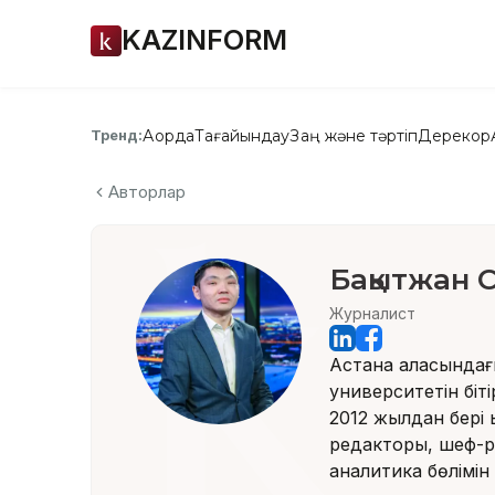
KAZINFORM
Ақорда
Тағайындау
Заң және тәртіп
Дерекқор
Тренд:
Авторлар
Бақытжан 
Журналист
Астана қаласындағ
университетін біті
2012 жылдан бері 
редакторы, шеф-р
аналитика бөлімін 