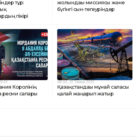
індер тұр:
жолындағы миссиясы және
лық
бүгінгі сын-тегеуріндер
рдың пікірі
 2025
08:00, 22 Тамыз 2025
ания Королінің
Қазақстандағы мұнай саласы
а ресми сапары
қалай жаңарып жатыр