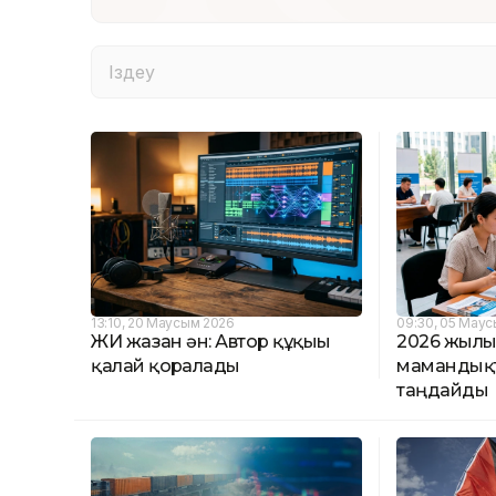
13:10, 20 Маусым 2026
09:30, 05 Мау
ЖИ жазған ән: Автор құқығы
2026 жылғы
қалай қорғалады
мамандық
таңдайды