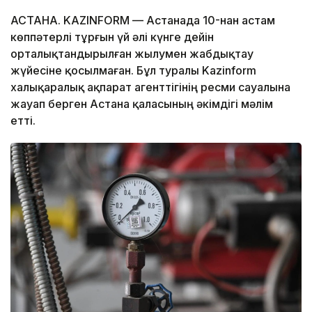
АСТАНА. KAZINFORM — Астанада 10-нан астам
көппәтерлі тұрғын үй әлі күнге дейін
орталықтандырылған жылумен жабдықтау
жүйесіне қосылмаған. Бұл туралы Kazinform
халықаралық ақпарат агенттігінің ресми сауалына
жауап берген Астана қаласының әкімдігі мәлім
етті.