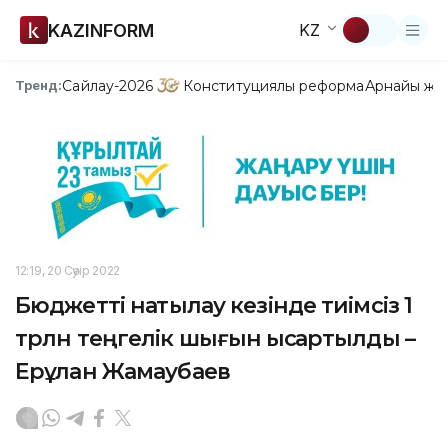
KAZINFORM
KZ
Сайлау-2026
Конституциялық реформа
Арнайы жо
Тренд:
12:19, 20 Сәуір 2022
Бюджетті нақтылау кезінде тиімсіз 1
трлн теңгелік шығын қысқартылды –
Ерұлан Жамаубаев