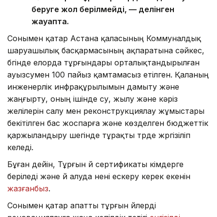
беруге жол берілмейді, — делінген
жауапта.
Сонымен қатар Астана қаласының Коммуналдық
шаруашылық басқармасының ақпаратына сәйкес,
бүгінде елорда тұрғындары орталықтандырылған
ауызсумен 100 пайыз қамтамасыз етілген. Қаланың
инженерлік инфрақұрылымын дамыту және
жаңғырту, оның ішінде су, жылу және кәріз
желілерін салу мен реконструкциялау жұмыстары
бекітілген бас жоспарға және көзделген бюджеттік
қаржыландыру шегінде тұрақты түрде жүргізіліп
келеді.
Бұған дейін, Тұрғын үй сертификаты кімдерге
беріледі және үй алуда нені ескеру керек екенін
жазғанбыз
.
Сонымен қатар апатты тұрғын үйлерді