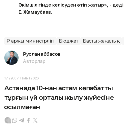
Әкімшілігінде келісуден өтіп жатыр», - деді
Е. Жамаубаев.
ҚР Қаржы министрлігі
Бюджет
Басты жаңалық
П
Руслан Ғаббасов
Авторлар
17:29, 07 Тамыз 2026
Астанада 10-нан астам көпқабатты
тұрғын үй орталық жылу жүйесіне
қосылмаған