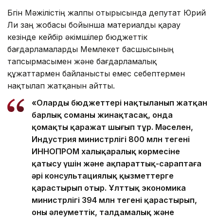
Бүгін Мәжілістің жалпы отырысында депутат Юрий
Ли заң жобасы бойынша материалды қарау
кезінде кейбір әкімшілер бюджеттік
бағдарламаларды Мемлекет басшысының
тапсырмасымен және бағдарламалық
құжаттармен байланысты емес себептермен
нақтылап жатқанын айтты.
«Олардың бюджеттері нақтыланып жатқан
барлық соманы жинақтасақ, онда
қомақты қаражат шығып тұр. Мәселен,
Индустрия министрлігі 800 млн теңгені
ИННОПРОМ халықаралық көрмесіне
қатысу үшін және ақпараттық-сараптаға
әрі консультациялық қызметтерге
қарастырып отыр. Ұлттық экономика
министрлігі 394 млн теңгені қарастырып,
оны әлеуметтік, талдамалық және