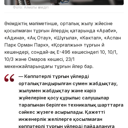
Фото: Алматы әкімдігі
Әкімдіктің мәліметінше, орталық жылу жүйесіне
қосылмаған тұрғын үйлердің қатарында «Араби»,
«Адина», «Ақ Отау», «Шұғыла», «Көктал», «Аспан
Парк Орман Парк», «Қорғалжын» тұрғын үй
кешендері, сондай-ақ Е-496 көшесіндегі 10, 10/1,
10/3 және Омаров көшесі, 23/1
мекенжайларындағы тұрғын үйлер бар.
— Көппәтерлі тұрғын үйлерді
орталықтандырылған сумен жабдықтау,
жылумен жабдықтау және кәріз
жүйелеріне қосу құрылыс салушылар
тарапынан берілген техникалық шарттарға
сәйкес жүзеге асырылады. Қажетті
инженерлік желілерге қосылмаған
көппәтерлі тұрғын үйлерді пайдалануға