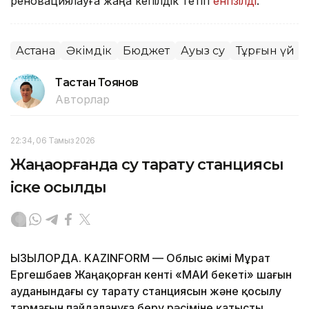
реновациялауға жаңа кепілдік тетігі
енгізілді
.
Астана
Әкімдік
Бюджет
Ауыз су
Тұрғын үй
Тастан Тоянов
Авторлар
22:34, 06 Тамыз 2026
Жаңақорғанда су тарату станциясы
іске қосылды
ҚЫЗЫЛОРДА. KAZINFORM — Облыс әкімі Мұрат
Ергешбаев Жаңақорған кенті «МАИ бекеті» шағын
ауданындағы су тарату станциясын және қосылу
тармағын пайдалануға беру рәсіміне қатысты.