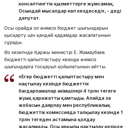
консалтингтік қызметтерге жұмсамақ.
Осындай мысалдар көп кездеседі», - деді
депутат.
Осы орайда ол өнімсіз бюджет шығындарын
қысқарту үшін қандай қадамдар жасалатынын
сұрады.
Өз кезегінде Қаржы министрі Е. Жамаубаев
бюджетті қалыптастыру кезінде өнімсіз
шығындарға тосқауыл қойылатынын айтты.
«Егер бюджетті қалыптастыру мен
нақтылау кезінде бюджеттік
бағдарламалар әкімшілері 4 трлн теңгеге
жуық қаражатты қамтыды. Алайда заң
жобасын даярлау мен республикалық
бюджеттік комиссияда талқылау кезінде 1
трлн теңгеден астамына қолдау
жасалмады. Осы арқылы нақтылау кезінде