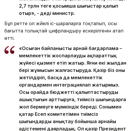
2,7 трлн теңге қосымша шығыстар қалып
отыр», - деді министр.
Бұл ретте ол жүйелі іс-шараларға тоқталып, осы
бағытта толықтай цифрландыру ескерілгенін атап
өтті.
«Осыған байланысты арнай бағдарлама –
мемлекеттік жоспарлаудың ақпараттық
жүйесі қызмет етіп жатыр. Яғни екі жылдан
бері жұмысын жалғастыруда. Қазір біз оны
жетілдіріп, басқа да мемлекеттік
органдармен интеграциялап жатырмыз.
Осы орайда бюджетті қалыптастырудың
ашықтығын арттыруға, тиімсіз шығындарға
жол бермеуге мүмкіндік береді. Сонымен
қатар Есеп комитетімен тиімсіз
шығындарды анықтау бойынша арнайы
әдістемені даярладық. Ол қазір Президент