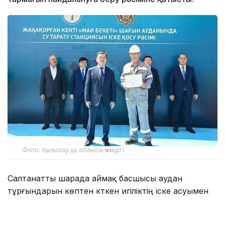
Фото: Қызылорда облысы әкімдігі
Салтанатты шарада аймақ басшысы аудан
тұрғындарын көптен күткен игіліктің іске асуымен
құттықтады.
— Мемлекет басшысының тапсырмасымен,