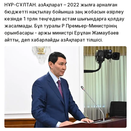
НҰР-СҰЛТАН. ҚазАқпарат – 2022 жылға арналған
бюджетті нақтылау бойынша заң жобасын әзірлеу
кезінде 1 трлн теңгеден астам шығындарға қолдау
жасалмады. Бұл туралы ҚР Премьер-Министрінің
орынбасары - Қаржы министрі Ерұлан Жамаубаев
айтты, деп хабарлайды ҚазАқпарат тілшісі.