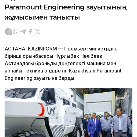
Paramount Engineering зауытының
жұмысымен танысты
АСТАНА. KAZINFORM — Премьер-министрдің
бірінші орынбасары Нұрлыбек Нәлібаев
Астанадағы броньды дөңгелекті машина мен
арнайы техника өндіретін Kazakhstan Paramount
Engineering зауытына барды.