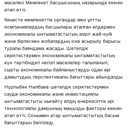
мәселесі Мемлекет басшысының назарында екенін
атап өтті.
Кеңесте мемлекеттік органдар мен ұлттық
компаниялардың басшылары аталған елдермен
экономикалық ынтымақтастықтың қазіргі жай-күйі
және бірлескен жобалардың іске асырылу барысы
туралы баяндама жасады. Шетелдік
серіктестермен экономикалық ынтымақтастықтың
күн тәртібіндегі негізгі мәселелер талқыланып,
сыртқы экономикалық байланыстарды одан әрі
дамытудың перспективалы бағыттары айқындалды.
Нұрлыбек Нәлібаев шетелдік серіктестермен
сауда-экономикалық және инвестициялық
ынтымақтастықты нығайту елдің өнеркәсіптік әрі
технологиялық дамуының маңызды факторы екенін
атап өтті. Сонымен қатар ынтымақтастықтың басым
бағыттарын белгіледі.