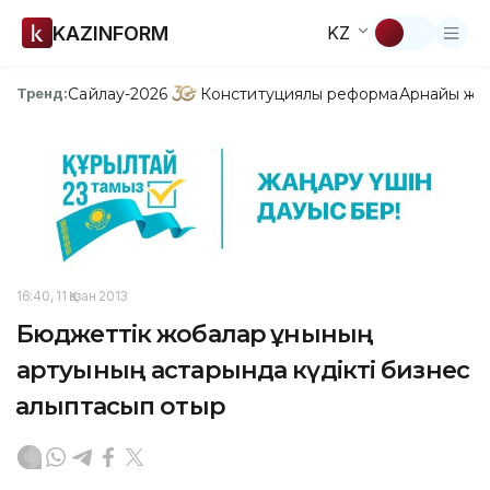
KAZINFORM
KZ
Сайлау-2026
Конституциялық реформа
Арнайы жо
Тренд:
16:40, 11 Қазан 2013
Бюджеттік жобалар құнының
артуының астарында күдікті бизнес
қалыптасып отыр