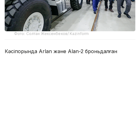
Фото: Солтан Жексенбеков/ Kazinform
Кәсіпорында Arlan және Alan-2 броньдалған
дөңгелекті машиналары, Barys жауынгерлік
броньды көлігінің 4×4, 6×6 және 8×8 өлшеміндегі
модельдері, сондай-ақ, жүзетін әрі дөңгелекті
Terrex-Barys-A 8×8 платформасы шығарылады.