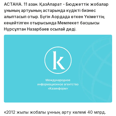
АСТАНА. 11 қазан. ҚазАқпарат - Бюджеттік жобалар
құнының артуының астарында күдікті бизнес
қалыптасып отыр. Бүгін Ақордада өткен Үкіметтің
кеңейтілген отырысында Мемлекет басшысы
Нұрсұлтан Назарбаев осылай деді.
«2012 жылы жобалық құнның арту көлемі 40 млрд.