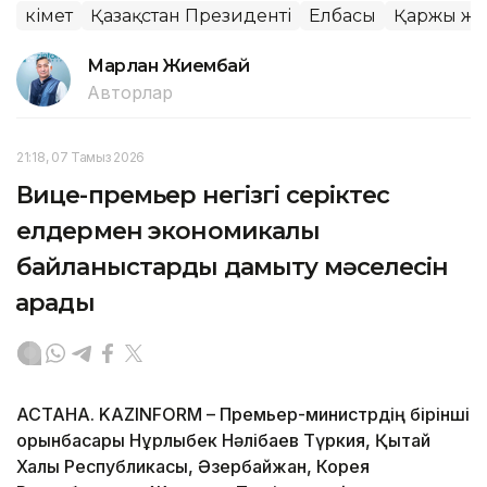
Үкімет
Қазақстан Президенті
Елбасы
Қаржы жә
Марлан Жиембай
Авторлар
21:18, 07 Тамыз 2026
Вице-премьер негізгі серіктес
елдермен экономикалық
байланыстарды дамыту мәселесін
қарады
АСТАНА. KAZINFORM – Премьер-министрдің бірінші
орынбасары Нұрлыбек Нәлібаев Түркия, Қытай
Халық Республикасы, Әзербайжан, Корея