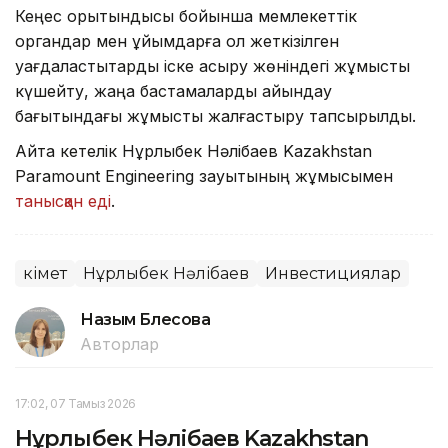
Кеңес қорытындысы бойынша мемлекеттік
органдар мен ұйымдарға қол жеткізілген
уағдаластықтарды іске асыру жөніндегі жұмысты
күшейту, жаңа бастамаларды айқындау
бағытындағы жұмысты жалғастыру тапсырылды.
Айта кетелік Нұрлыбек Нәлібаев Kazakhstan
Paramount Engineering зауытының жұмысымен
танысқан еді
.
Үкімет
Нұрлыбек Нәлібаев
Инвестициялар
Назым Бөлесова
Авторлар
17:02, 07 Тамыз 2026
Нұрлыбек Нәлібаев Kazakhstan