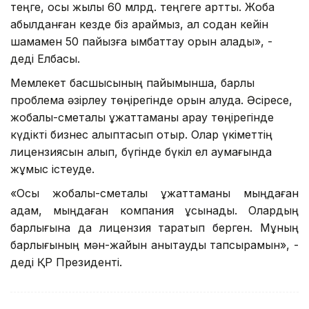
теңге, осы жылы 60 млрд. теңгеге артты. Жоба
қабылданған кезде біз қараймыз, ал содан кейін
шамамен 50 пайызға қымбаттау орын алады», -
деді Елбасы.
Мемлекет басшысының пайымынша, барлық
проблема әзірлеу төңірегінде орын алуда. Әсіресе,
жобалық-сметалық құжаттаманы қарау төңірегінде
күдікті бизнес қалыптасып отыр. Олар үкіметтің
лицензиясын алып, бүгінде бүкіл ел аумағында
жұмыс істеуде.
«Осы жобалық-сметалық құжаттаманы мыңдаған
адам, мыңдаған компания ұсынады. Олардың
барлығына да лицензия таратып берген. Мұның
барлығының мән-жайын анықтауды тапсырамын», -
деді ҚР Президенті.