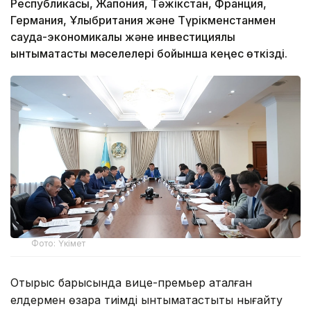
Республикасы, Жапония, Тәжікстан, Франция,
Германия, Ұлыбритания және Түрікменстанмен
сауда-экономикалық және инвестициялық
ынтымақтастық мәселелері бойынша кеңес өткізді.
Фото: Үкімет
Отырыс барысында вице-премьер аталған
елдермен өзара тиімді ынтымақтастықты нығайту