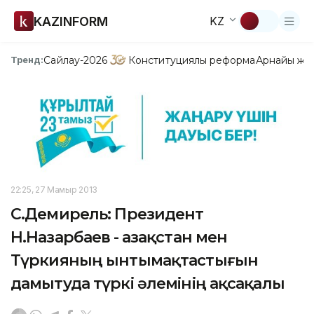
KAZINFORM
KZ
Сайлау-2026
Конституциялық реформа
Арнайы жо
Тренд:
22:25, 27 Мамыр 2013
C.Демирель: Президент
Н.Назарбаев - Қазақстан мен
Түркияның ынтымақтастығын
дамытуда түркі әлемінің ақсақалы