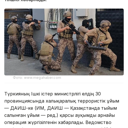
Фото: www.megahaber.com
Түркияның Ішкі істер министрлігі елдің 30
провинциясында халықаралық террористік ұйым
— ДАИШ-ке (ИМ, ДАИШ — Қазақстанда тыйым
салынған ұйым — ред.) қарсы ауқымды арнайы
операция жүргізілгенін хабарлады. Ведомство