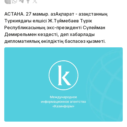
АСТАНА. 27 мамыр. ҚазАқпарат - Қазақстанның
Түркиядағы елшісі Ж.Түймебаев Түрік
Республикасының экс-президенті Сүлейман
Демирельмен кездесті, деп хабарлады
дипломатиялық өкілдіктің баспасөз қызметі.