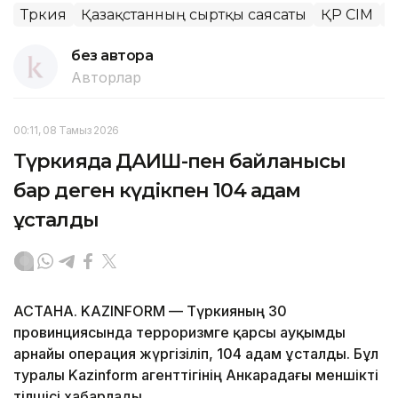
Түркия
Қазақстанның сыртқы саясаты
ҚР СІМ
Ы
без автора
Авторлар
00:11, 08 Тамыз 2026
Түркияда ДАИШ-пен байланысы
бар деген күдікпен 104 адам
ұсталды
АСТАНА. KAZINFORM — Түркияның 30
провинциясында терроризмге қарсы ауқымды
арнайы операция жүргізіліп, 104 адам ұсталды. Бұл
туралы Kazinform агенттігінің Анкарадағы меншікті
тілшісі хабарлады.