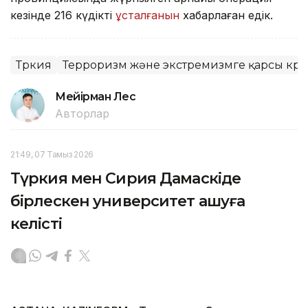
кезінде 216 күдікті
ұсталғанын
хабарлаған едік.
Түркия
Терроризм және экстремизмге қарсы күре
Мейірман Лес
Авторлар
21:49, 07 Тамыз 2026
Түркия мен Сирия Дамаскіде
бірлескен университет ашуға
келісті