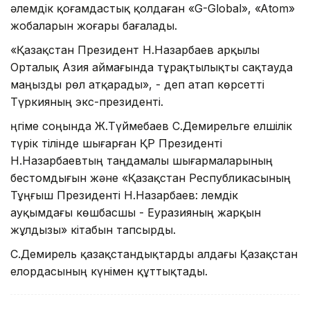
әлемдік қоғамдастық қолдаған «G-Global», «Atom»
жобаларын жоғары бағалады.
«Қазақстан Президент Н.Назарбаев арқылы
Орталық Азия аймағында тұрақтылықты сақтауда
маңызды рөл атқарады», - деп атап көрсетті
Түркияның экс-президенті.
Әңгіме соңында Ж.Түймебаев С.Демирельге елшілік
түрік тілінде шығарған ҚР Президенті
Н.Назарбаевтың таңдамалы шығармаларының
бестомдығын және «Қазақстан Республикасының
Тұңғыш Президенті Н.Назарбаев: Әлемдік
ауқымдағы көшбасшы - Еуразияның жарқын
жұлдызы» кітабын тапсырды.
С.Демирель қазақстандықтарды алдағы Қазақстан
елордасының күнімен құттықтады.