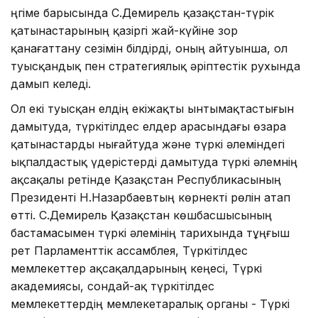
Әңгіме барысында С.Демирель қазақстан-түрік
қатынастарының қазіргі жай-күйіне зор
қанағаттану сезімін білдірді, оның айтуынша, ол
туысқандық пен стратегиялық әріптестік рухында
дамып келеді.
Ол екі туысқан елдің екіжақты ынтымақтастығын
дамытуда, түркітілдес елдер араcындағы өзара
қатынастарды нығайтуда және түркі әлеміндегі
ықпалдастық үдерістерді дамытуда түркі әлемнің
ақсақалы ретінде Қазақстан Республикасының
Президенті Н.Назарбаевтың көрнекті рөлін атап
өтті. С.Демирель Қазақстан көшбасшысының
бастамасымен түркі әлемінің тарихында тұңғыш
рет Парламенттік ассамблея, Түркітілдес
мемлекеттер ақсақалдарының кеңесі, Түркі
академиясы, сондай-ақ түркітілдес
мемлекеттердің мемлекетаралық органы - Түркі