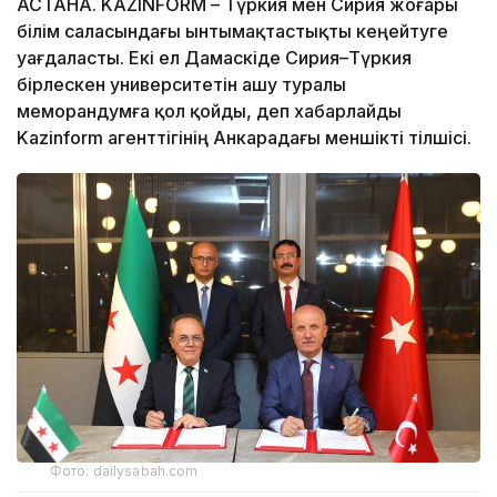
АСТАНА. KAZINFORM – Түркия мен Сирия жоғары
білім саласындағы ынтымақтастықты кеңейтуге
уағдаласты. Екі ел Дамаскіде Сирия–Түркия
бірлескен университетін ашу туралы
меморандумға қол қойды, деп хабарлайды
Kazinform агенттігінің Анкарадағы меншікті тілшісі.
Фото: dailysabah.com