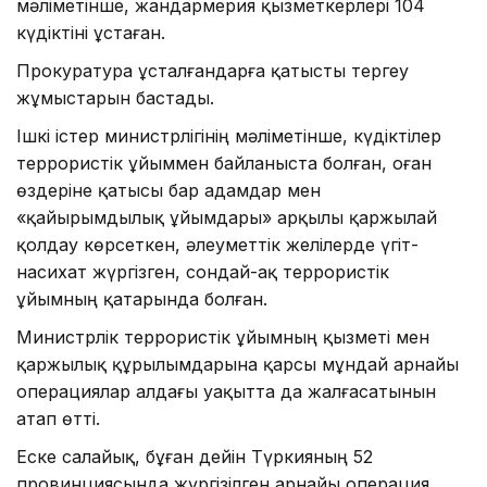
мәліметінше, жандармерия қызметкерлері 104
күдіктіні ұстаған.
Прокуратура ұсталғандарға қатысты тергеу
жұмыстарын бастады.
Ішкі істер министрлігінің мәліметінше, күдіктілер
террористік ұйыммен байланыста болған, оған
өздеріне қатысы бар адамдар мен
«қайырымдылық ұйымдары» арқылы қаржылай
қолдау көрсеткен, әлеуметтік желілерде үгіт-
насихат жүргізген, сондай-ақ террористік
ұйымның қатарында болған.
Министрлік террористік ұйымның қызметі мен
қаржылық құрылымдарына қарсы мұндай арнайы
операциялар алдағы уақытта да жалғасатынын
атап өтті.
Еске салайық, бұған дейін Түркияның 52
провинциясында жүргізілген арнайы операция