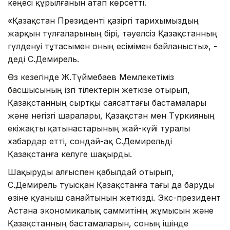
кеңесі құрылғанын атап көрсетті.
«Қазақстан Президенті қазіргі тарихымыздың
жарқын түлғаларының бірі, тәуелсіз Қазақстанның
гүлденуі тұтасымен оның есімімен байланысты», -
деді С.Демирель.
Өз кезегінде Ж.Түймебаев Мемлекетіміз
басшысының ізгі тілектерін жеткізе отырып,
Қазақстанның сыртқы саясаттағы бастамалары
және негізгі шаралары, Қазақстан мен Түркияның
екіжақты қатынастарының жай-күйі туралы
хабардар етті, сондай-ақ С.Демирельді
Қазақстанға келуге шақырды.
Шақыруды алғыспен қабылдай отырып,
С.Демирель туысқан Қазақстанға тағы да баруды
өзіне қуаныш санайтынын жеткізді. Экс-президент
Астана экономикалық саммитінің жұмысын және
Қазақстанның бастамаларын, соның ішінде