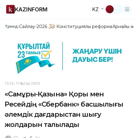
KAZINFORM
KZ
Сайлау-2026
Конституциялық реформа
Арнайы жо
Тренд:
13:24, 17 Қаңтар 2009
«Cамұрық-Қазына» Қоры мен
Ресейдің «Сбербанк» басшылығы
әлемдік дағдарыстан шығу
жолдарын талқылады