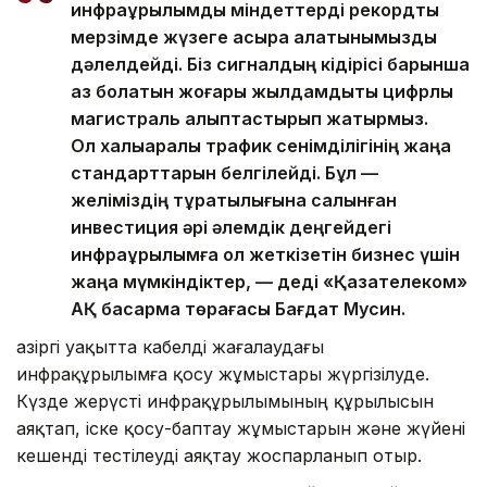
инфрақұрылымдық міндеттерді рекордтық
мерзімде жүзеге асыра алатынымызды
дәлелдейді. Біз сигналдың кідірісі барынша
аз болатын жоғары жылдамдықты цифрлық
магистраль қалыптастырып жатырмыз.
Ол халықаралық трафик сенімділігінің жаңа
стандарттарын белгілейді. Бұл —
желіміздің тұрақтылығына салынған
инвестиция әрі әлемдік деңгейдегі
инфрақұрылымға қол жеткізетін бизнес үшін
жаңа мүмкіндіктер, — деді «Қазақтелеком»
АҚ басқарма төрағасы Бағдат Мусин.
Қазіргі уақытта кабелді жағалаудағы
инфрақұрылымға қосу жұмыстары жүргізілуде.
Күзде жерүсті инфрақұрылымының құрылысын
аяқтап, іске қосу-баптау жұмыстарын және жүйені
кешенді тестілеуді аяқтау жоспарланып отыр.