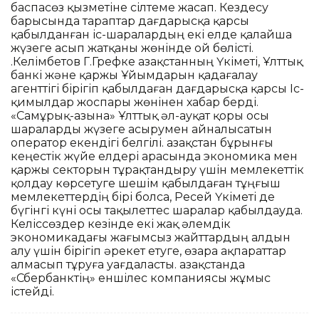
баспасөз қызметіне сілтеме жасап. Кездесу
барысында тараптар дағдарысқа қарсы
қабылданған іс-шаралардың екі елде қалайша
жүзеге асып жатқаны жөнінде ой бөлісті.
Қ.Келімбетов Г.Грефке Қазақстанның Үкіметі, Ұлттық
банкі және қаржы Ұйымдарын қадағалау
агенттігі бірігіп қабылдаған дағдарысқа қарсы Іс-
қимылдар жоспары жөнінен хабар берді.
«Самұрық-Қазына» Ұлттық әл-ауқат қоры осы
шараларды жүзеге асырумен айналысатын
оператор екендігі белгілі. Қазақстан бұрынғы
кеңестік жүйе елдері арасында экономика мен
қаржы секторын тұрақтандыру үшін мемлекеттік
қолдау көрсетуге шешім қабылдаған тұңғыш
мемлекеттердің бірі болса, Ресей Үкіметі де
бүгінгі күні осы тақылеттес шаралар қабылдауда.
Келіссөздер кезінде екі жақ әлемдік
экономикадағы жағымсыз жайттардың алдын
алу үшін бірігіп әрекет етуге, өзара ақпараттар
алмасып тұруға уағдаласты. Қазақстанда
«Сбербанктің» еншілес компаниясы жұмыс
істейді.