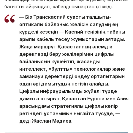
бағытты айқындап, кабелді сынақтан өткізді.
— Біз Транскаспий суасты талшықты-
оптикалық байланыс желісін салудың ең
күрделі кезеңін — Каспий теңізінің табаны
арқылы кабель төсеу жұмыстарын аяқтадық.
Жаңа маршрут Қазақстанның әлемдік
деректерді беру желілерімен цифрлық
байланысын күшейтіп, жасанды
интеллект, «бұлтты» технологиялар және
заманауи деректерді өңдеу орталықтарын
одан әрі дамытудың негізін қалайды.
Цифрлық инфрақұрылымды жүйелі түрде
дамыта отырып, Қазақстан Еуропа мен Азия
арасындағы стратегиялық цифрлық көпір
ретіндегі ұстанымын нығайта түсуде, —
деді Жаслан Мәдиев.