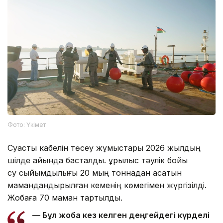
Фото: Үкімет
Суасты кабелін төсеу жұмыстары 2026 жылдың
шілде айында басталды. Құрылыс тәулік бойы
су сыйымдылығы 20 мың тоннадан асатын
мамандандырылған кеменің көмегімен жүргізілді.
Жобаға 70 маман тартылды.
— Бұл жоба кез келген деңгейдегі күрделі