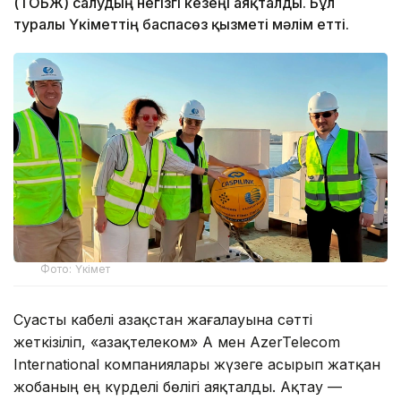
(ТОБЖ) салудың негізгі кезеңі аяқталды. Бұл
туралы Үкіметтің баспасөз қызметі мәлім етті.
Фото: Үкімет
Суасты кабелі Қазақстан жағалауына сәтті
жеткізіліп, «Қазақтелеком» АҚ мен AzerTelecom
International компаниялары жүзеге асырып жатқан
жобаның ең күрделі бөлігі аяқталды. Ақтау —