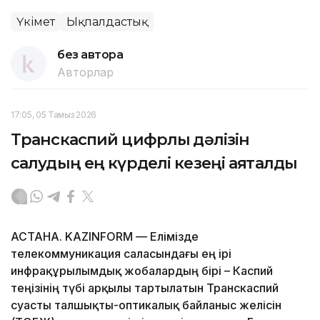
Үкімет
Ықпалдастық
без автора
Авторлар
17:05, 05 Тамыз 2026
Транскаспий цифрлық дәлізін
салудың ең күрделі кезеңі аяқталды
АСТАНА. KAZINFORM — Елімізде
телекоммуникация саласындағы ең ірі
инфрақұрылымдық жобалардың бірі – Каспий
теңізінің түбі арқылы тартылатын Транскаспий
суасты талшықты-оптикалық байланыс желісін