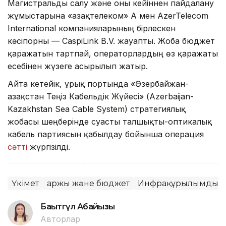
Магистральды салу және оны кейіннен пайдалану
жұмыстарына «Қазақтелеком» АҚ мен AzerTelecom
International компанияларының бірлескен
кәсіпорны — CaspiLink B.V. жауапты. Жоба бюджет
қаражатын тартпай, операторлардың өз қаражаты
есебінен жүзеге асырылып жатыр.
Айта кетейік, Құрық портында «Әзербайжан-
Қазақстан Теңіз Кабельдік Жүйесі» (Azerbaijan-
Kazakhstan Sea Cable System) стратегиялық
жобасы шеңберінде суасты талшықты-оптикалық
кабель партиясын қабылдау бойынша операция
сәтті
жүргізілді.
Үкімет
Қаржы және бюджет
Инфрақұрылымдық 
Бақытгүл Абайқызы
Авторлар