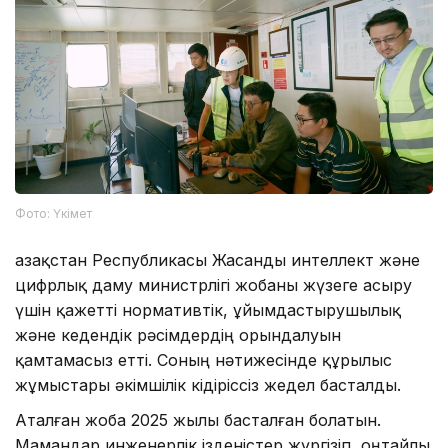
Фото: Үкімет
Қазақстан Республикасы Жасанды интеллект және
цифрлық даму министрлігі жобаны жүзеге асыру
үшін қажетті нормативтік, ұйымдастырушылық
және кедендік рәсімдердің орындалуын
қамтамасыз етті. Соның нәтижесінде құрылыс
жұмыстары әкімшілік кідіріссіз жедел басталды.
Аталған жоба 2025 жылы басталған болатын.
Мамандар инженерлік ізденістер жүргізіп, оңтайлы